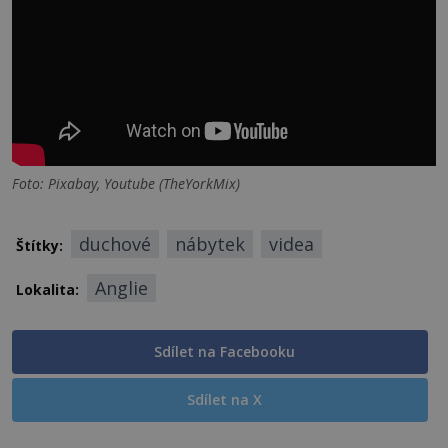
Foto: Pixabay, Youtube (TheYorkMix)
duchové
nábytek
videa
Štítky:
Anglie
Lokalita:
Sdílet na Facebooku
Sdílet na X