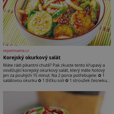
nejsemsama.cz
Korejský okurkový salát
Máte rádi pikantní chutě? Pak zkuste tento křupavý a
osvěžující korejský okurkový salát, který máte hotový
jen za pouhých 15 minut. Na 2 porce potřebujete: ✿ 1
salátovou okurku ✿ 1 lžičku soli ✿ 1 stroužek česneku
✿ 1 lžíci sójové omáčky ✿ 1 lžíci rýžového octa ✿ 1 lžičku
sezamového oleje ✿ 1 lžičku chilli ✿ 1 lžičku cukru ✿ 1
jarní cibulku ✿ 1 lžíci sezamových semínek