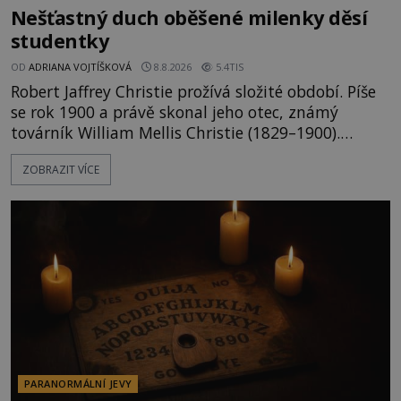
Nešťastný duch oběšené milenky děsí
studentky
OD
ADRIANA VOJTÍŠKOVÁ
8.8.2026
5.4TIS
Robert Jaffrey Christie prožívá složité období. Píše
se rok 1900 a právě skonal jeho otec, známý
továrník William Mellis Christie (1829–1900).
Smutná událost je ale doprovázena ohromným
ZOBRAZIT VÍCE
dědictvím... Robertu připadne rodinné sídlo v
Torontu. Takový majetek skýtá řadu výhod, avšak
ta, na niž přijde Robert, by jen tak někoho
nenapadla. N
PARANORMÁLNÍ JEVY