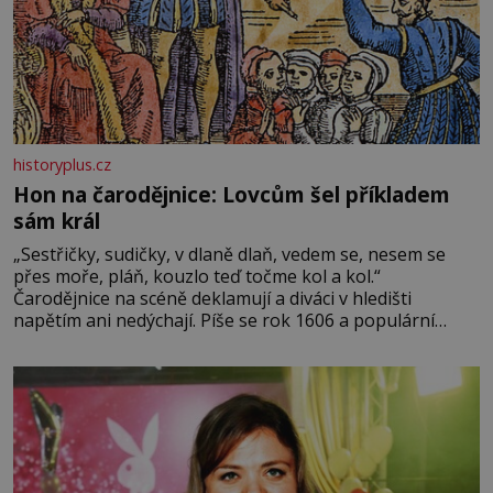
historyplus.cz
Hon na čarodějnice: Lovcům šel příkladem
sám král
„Sestřičky, sudičky, v dlaně dlaň, vedem se, nesem se
přes moře, pláň, kouzlo teď točme kol a kol.“
Čarodějnice na scéně deklamují a diváci v hledišti
napětím ani nedýchají. Píše se rok 1606 a populární
anglický dramatik William Shakespeare uvádí svou
Tragédii o Macbethovi. Napsal ji pro krále Jakuba I., jenž
v roce 1603 vystřídal