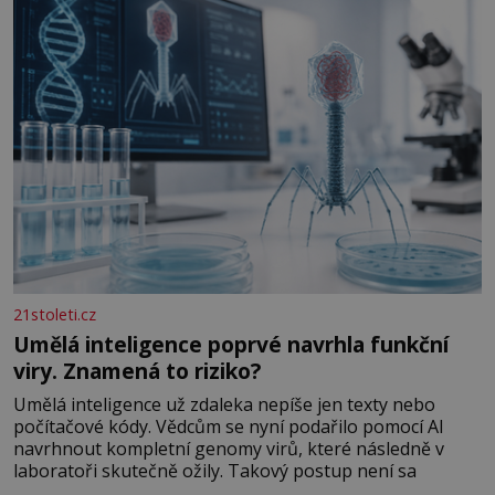
analogový počítač na světě. Přesto ani po více než sto
letech výzkumu
21stoleti.cz
Umělá inteligence poprvé navrhla funkční
viry. Znamená to riziko?
Umělá inteligence už zdaleka nepíše jen texty nebo
počítačové kódy. Vědcům se nyní podařilo pomocí AI
navrhnout kompletní genomy virů, které následně v
laboratoři skutečně ožily. Takový postup není sa