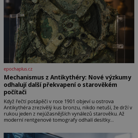
epochaplus.cz
Mechanismus z Antikythéry: Nové výzkumy
odhalují další překvapení o starověkém
počítači
Když řečtí potápěči v roce 1901 objeví u ostrova
Antikythéra zrezivělý kus bronzu, nikdo netuší, že drží v
rukou jeden z nejúžasnějších vynálezů starověku. Až
moderní rentgenové tomografy odhalí desítky
ozubených kol ukrytých uvnitř. Mechanismus z
Antikythéry je dnes považován za nejstarší známý