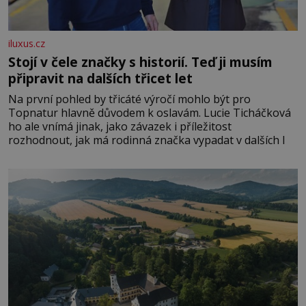
iluxus.cz
Stojí v čele značky s historií. Teď ji musím
připravit na dalších třicet let
Na první pohled by třicáté výročí mohlo být pro
Topnatur hlavně důvodem k oslavám. Lucie Ticháčková
ho ale vnímá jinak, jako závazek i příležitost
rozhodnout, jak má rodinná značka vypadat v dalších l