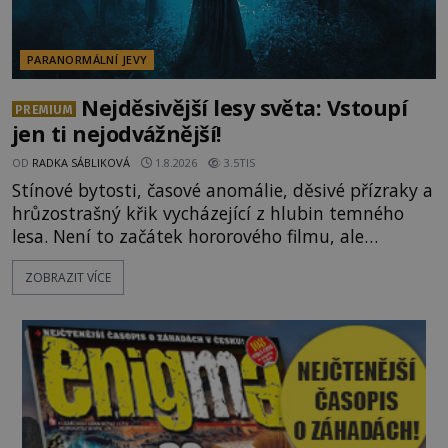
PARANORMÁLNÍ JEVY
Nejděsivější lesy světa: Vstoupí
PREMIUM
jen ti nejodvážnější!
OD
RADKA SÁBLIKOVÁ
1.8.2026
3.5TIS
Stínové bytosti, časové anomálie, děsivé přízraky a
hrůzostrašný křik vycházející z hlubin temného
lesa. Není to začátek hororového filmu, ale
události, které popisují návštěvníci lesů, které jsou
ZOBRAZIT VÍCE
označovány jako nejděsivější na světě. Lidé bydlící
v jejich blízkosti se jim i za bílého dne obloukem
vyhýbají! Už jste o těchto lesích slyšeli? A odvážili
byste se je navštívit? [gallery ids="17