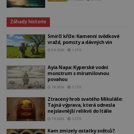
Záhady historie
Smírčí kříže: Kamenní svědkové
vražd, pomsty a dávných vin
9.8.2026
1.3TIS
Ayia Napa: Kyperské vodní
monstrum s mírumilovnou
povahou
7.8.2026
5.7TIS
Ztracený hrob svatého Mikuláše:
Tajná výprava, která odnesla
nejslavnější relikvii do Itálie
7.8.2026
3.2TIS
Kam zmizely ostatky světců?