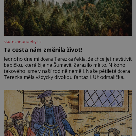
skutecnepribehy.cz
Ta cesta nám změnila život!
Jednoho dne mi dcera Terezka řekla, že chce jet navštívit
babičku, která žije na Šumavě. Zarazilo mě to. Nikoho
takového jsme v naší rodině neměli. Naše pětiletá dcera
Terezka měla vždycky divokou fantazii. Už odmalička
milovala svět pohádek. Každou chvilku mi říkala, že se jí
zdálo o jednorožcích, krásných princeznách, statečných
rytířích a létajících dracích.