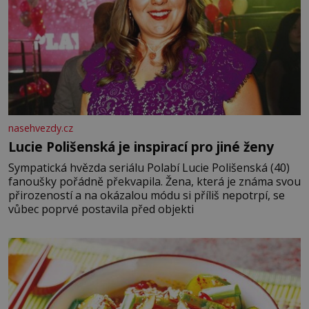
nasehvezdy.cz
Lucie Polišenská je inspirací pro jiné ženy
Sympatická hvězda seriálu Polabí Lucie Polišenská (40)
fanoušky pořádně překvapila. Žena, která je známa svou
přirozeností a na okázalou módu si příliš nepotrpí, se
vůbec poprvé postavila před objekti