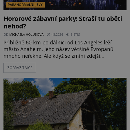
PARANORMÁLNÍ JEVY
Hororové zábavní parky: Straší tu oběti
nehod?
OD
MICHAELA HOLUBOVÁ
4.8.2026
3.5TIS
Přibližně 60 km po dálnici od Los Angeles leží
město Anaheim. Jeho název většině Evropanů
mnoho neřekne. Ale když se zmíní zdejší
Disneyland, je hned jasno. Zábavní park vyroste na
ZOBRAZIT VÍCE
poklidném místě bývalého sadu pomerančovníků.
Klid tu teď rozhodně nepanuje, park navštíví
kolem 17 000 000 zábavychtivých lidí ročně. A ač je
velká snaha to utajit, někteří z