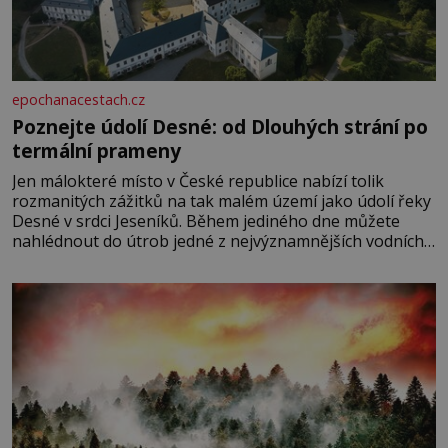
epochanacestach.cz
Poznejte údolí Desné: od Dlouhých strání po
termální prameny
Jen málokteré místo v České republice nabízí tolik
rozmanitých zážitků na tak malém území jako údolí řeky
Desné v srdci Jeseníků. Během jediného dne můžete
nahlédnout do útrob jedné z nejvýznamnějších vodních
elektráren v Evropě, vydat se na horské hřebeny, projet
se na koloběžce a den zakončit poznáváním památek ve
Velkých Losinách nebo v termálním