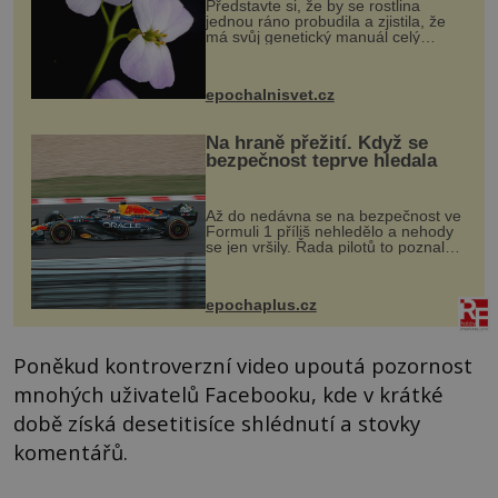
Představte si, že by se rostlina
jednou ráno probudila a zjistila, že
má svůj genetický manuál celý
dvakrát. Přesně to se občas v
přírodě stane – a podle nového
výzkumu to může být pro druhy
epochalnisvet.cz
vstupenka...
Na hraně přežití. Když se
bezpečnost teprve hledala
Až do nedávna se na bezpečnost ve
Formuli 1 příliš nehledělo a nehody
se jen vršily. Řada pilotů to poznala
na vlastní kůži, často s trvalými
následky nebo bohužel i ztrátou
života. Dnes nepochopiteln...
epochaplus.cz
Poněkud kontroverzní video upoutá pozornost
mnohých uživatelů Facebooku, kde v krátké
době získá desetitisíce shlédnutí a stovky
komentářů.