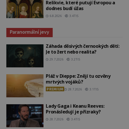
Relikvie, které putují Evropou a
dodnes budí úžas
6.8.2026
3.4TIS
Paranormální jevy
Záhada děsivých černookých dětí:
Je to žert nebo realita?
29.7.2026
3.2TIS
Pláž v Dieppe: Znějí tu ozvěny
mrtvých vojáků?
PREMIUM
28.7.2026
3.1TIS
Lady Gaga i Keanu Reeves:
Pronásledují je přízraky?
28.7.2026
3.4TIS