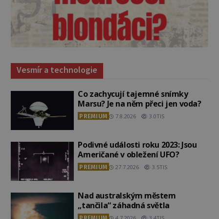
Vesmír a technologie
Co zachycují tajemné snímky
Marsu? Je na něm přeci jen voda?
PREMIUM
7.8.2026
3.0TIS
Podivné události roku 2023: Jsou
Američané v obležení UFO?
PREMIUM
27.7.2026
3.5TIS
Nad australským městem
„tančila“ záhadná světla
PREMIUM
4.7.2026
3.4TIS