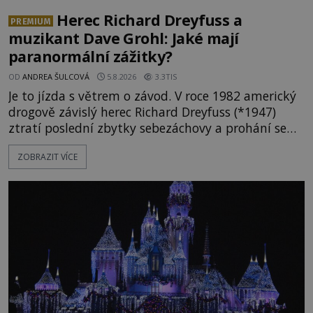
Herec Richard Dreyfuss a
PREMIUM
muzikant Dave Grohl: Jaké mají
paranormální zážitky?
OD
ANDREA ŠULCOVÁ
5.8.2026
3.3TIS
Je to jízda s větrem o závod. V roce 1982 americký
drogově závislý herec Richard Dreyfuss (*1947)
ztratí poslední zbytky sebezáchovy a prohání se
po silnicích ve svém mercedesu jako utržený ze
ZOBRAZIT VÍCE
řetězu. Vše vyvrcholí katastrofou, když to Dreyfuss
napálí v plné rychlosti do stromu! Policie ve vraku
následně nalezne schovaný kokain. Tímto
momentem se slavnému