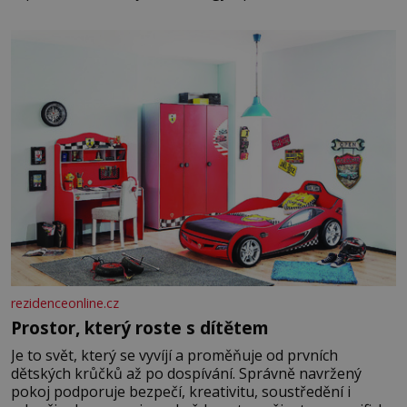
paměti lovíte název knížky, kterou jste nedávno přečetli.
Je to opravdu tak, s věkem jako kdyby se paměť
rozhodla stávkovat. Cvičte
rezidenceonline.cz
Prostor, který roste s dítětem
Je to svět, který se vyvíjí a proměňuje od prvních
dětských krůčků až po dospívání. Správně navržený
pokoj podporuje bezpečí, kreativitu, soustředění i