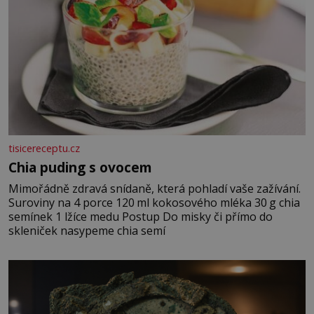
tisicereceptu.cz
Chia puding s ovocem
Mimořádně zdravá snídaně, která pohladí vaše zažívání.
Suroviny na 4 porce 120 ml kokosového mléka 30 g chia
semínek 1 lžíce medu Postup Do misky či přímo do
skleniček nasypeme chia semí