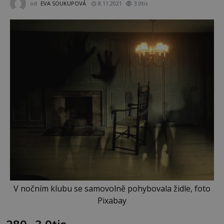
od
EVA SOUKUPOVÁ
8.11.2021
3.0tis
V nočním klubu se samovolně pohybovala židle, foto
Pixabay