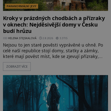
PARANORMÁLNÍ JEVY
Kroky v prázdných chodbách a přízraky
v oknech: Nejděsivější domy v Česku
budí hrůzu
OD
HELENA STEJSKALOVÁ
2.8.2026
3.3TIS
Nejsou to jen staré pověsti vyprávěné u ohně. Po
celé naší republice stojí domy, statky a zámky,
které mají pověst míst, kde se zjevují přízraky,
ozývají nevysvětlitelné zvuky nebo se dějí podivné
ZOBRAZIT VÍCE
jevy. Zatímco historici většinou hledají racionální
vysvětlení, záhadologové upozorňují, že některé
lokality vykazují nápadně podobná svědectví po
celé generace. A právě tato opakující se svědectví
ud