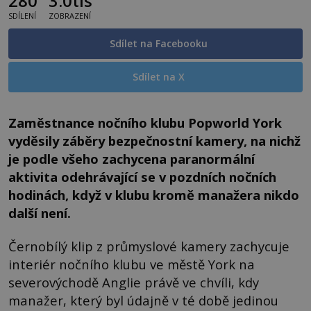
280
3.0tis
SDÍLENÍ
ZOBRAZENÍ
Sdílet na Facebooku
Sdílet na X
Zaměstnance nočního klubu Popworld York
vyděsily záběry bezpečnostní kamery, na nichž
je podle všeho zachycena paranormální
aktivita odehrávající se v pozdních nočních
hodinách, když v klubu kromě manažera nikdo
další není.
Černobílý klip z průmyslové kamery zachycuje
interiér nočního klubu ve městě York na
severovýchodě Anglie právě ve chvíli, kdy
manažer, který byl údajně v té době jedinou