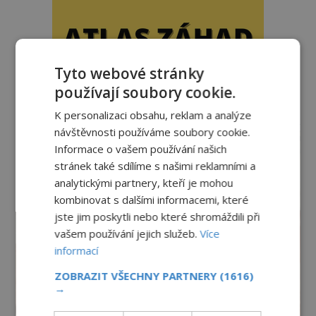
Tyto webové stránky
používají soubory cookie.
K personalizaci obsahu, reklam a analýze
reklama
návštěvnosti používáme soubory cookie.
Informace o vašem používání našich
stránek také sdílíme s našimi reklamními a
analytickými partnery, kteří je mohou
kombinovat s dalšími informacemi, které
jste jim poskytli nebo které shromáždili při
vašem používání jejich služeb.
Více
informací
ZOBRAZIT VŠECHNY PARTNERY
(1616)
→