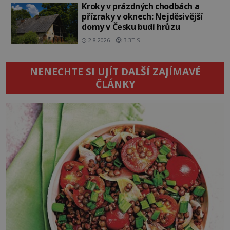
Kroky v prázdných chodbách a
přízraky v oknech: Nejděsivější
domy v Česku budí hrůzu
2.8.2026
3.3TIS
NENECHTE SI UJÍT DALŠÍ ZAJÍMAVÉ
ČLÁNKY