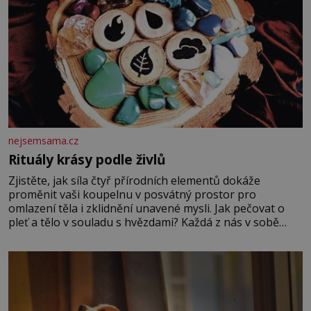
nejsemsama.cz
Rituály krásy podle živlů
Zjistěte, jak síla čtyř přírodních elementů dokáže
proměnit vaši koupelnu v posvátný prostor pro
omlazení těla i zklidnění unavené mysli. Jak pečovat o
pleť a tělo v souladu s hvězdami? Každá z nás v sobě
nese otisk vesmíru, který se projevuje nejen v naší
povaze, ale i v potřebách naší pokožky. Ohnivá znamení
Ženy narozené ve znamení Berana, Lva a Střelce v sobě
nesou žár, odvahu a neutuchající elán. Vaše