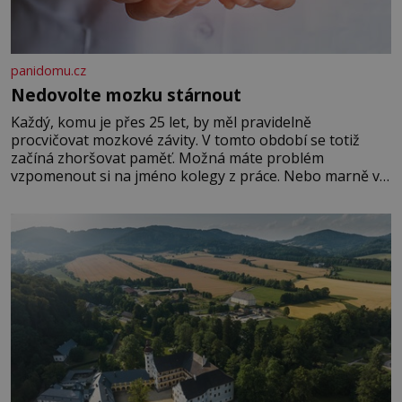
panidomu.cz
Nedovolte mozku stárnout
Každý, komu je přes 25 let, by měl pravidelně
procvičovat mozkové závity. V tomto období se totiž
začíná zhoršovat paměť. Možná máte problém
vzpomenout si na jméno kolegy z práce. Nebo marně v
paměti lovíte název knížky, kterou jste nedávno přečetli.
Je to opravdu tak, s věkem jako kdyby se paměť
rozhodla stávkovat. Cvičte