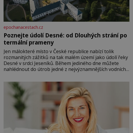
epochanacestach.cz
Poznejte údolí Desné: od Dlouhých strání po
termální prameny
Jen málokteré místo v České republice nabízí tolik
rozmanitých zážitků na tak malém území jako údolí řeky
Desné v srdci Jeseníků. Během jediného dne můžete
nahlédnout do útrob jedné z nejvýznamnějších vodních
elektráren v Evropě, vydat se na horské hřebeny, projet
se na koloběžce a den zakončit poznáváním památek ve
Velkých Losinách nebo v termálním