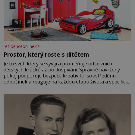
rezidenceonline.cz
Prostor, který roste s dítětem
Je to svět, který se vyvíjí a proměňuje od prvních
dětských krůčků až po dospívání. Správně navržený
pokoj podporuje bezpečí, kreativitu, soustředění i
odpočinek a reaguje na každou etapu života a specifické
potřeby dítěte. Pro nejmenší je klíčová jednoduchost,
měkkost a bezpečí, proto by pokoj miminka měl působit
především klidně a útulně. Předškolní věk je