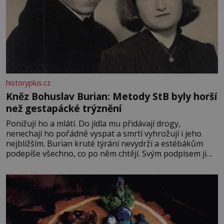
historyplus.cz
Kněz Bohuslav Burian: Metody StB byly horší
než gestapácké trýznění
Ponižují ho a mlátí. Do jídla mu přidávají drogy,
nenechají ho pořádně vyspat a smrtí vyhrožují i jeho
nejbližším. Burian kruté týrání nevydrží a estébákům
podepíše všechno, co po něm chtějí. Svým podpisem jim
potvrdí také to, že na něj během výslechů nikdo nevyvíjel
fyzický ani psychický nátlak. Syn brněnského řezníka
chce být knězem a