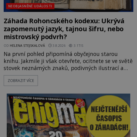
NEOBJASNĚNÉ UDÁLOSTI
Záhada Rohoncského kodexu: Ukrývá
zapomenutý jazyk, tajnou šifru, nebo
mistrovský podvrh?
OD
HELENA STEJSKALOVÁ
3.8.2026
3.1TIS
Na první pohled připomíná obyčejnou starou
knihu. Jakmile ji však otevřete, ocitnete se ve světě
stovek neznámých znaků, podivných ilustrací a
textu, který už téměř dvě století vzdoruje všem
ZOBRAZIT VÍCE
pokusům o rozluštění. Rohoncský kodex patří mezi
největší záhady evropských dějin a dodnes nikdo s
jistotou neví, kdo jej napsal, kdy vznikl ani co
vlastně vypráví. Rohoncský kodex se poprvé
objevuje v roce