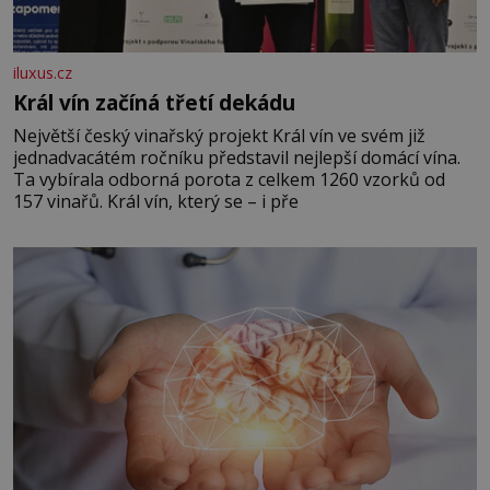
iluxus.cz
Král vín začíná třetí dekádu
Největší český vinařský projekt Král vín ve svém již
jednadvacátém ročníku představil nejlepší domácí vína.
Ta vybírala odborná porota z celkem 1260 vzorků od
157 vinařů. Král vín, který se – i pře