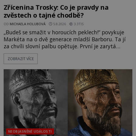
Zřícenina Trosky: Co je pravdy na
zvěstech o tajné chodbě?
OD
MICHAELA HOLUBOVÁ
5.8.2026
3.3TIS
„Budeš se smažit v horoucích peklech!“ povykuje
Markéta na o dvě generace mladší Barboru. Ta jí
za chvíli slovní palbu opětuje. První je zarytá
katolička, druhá přesvědčená kališnice. A každá z
ZOBRAZIT VÍCE
nich se usídlí na jedné z věží slavného hradu
Trosky. Šlechtic Ota IV. z Bergova (1399–1452) patří
mezi vůdce protihusitského boje. Za manželku má
skutečně jistou
NEOBJASNĚNÉ UDÁLOSTI