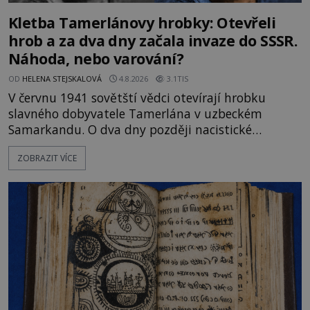
Kletba Tamerlánovy hrobky: Otevřeli
hrob a za dva dny začala invaze do SSSR.
Náhoda, nebo varování?
OD
HELENA STEJSKALOVÁ
4.8.2026
3.1TIS
V červnu 1941 sovětští vědci otevírají hrobku
slavného dobyvatele Tamerlána v uzbeckém
Samarkandu. O dva dny později nacistické
Německo zahajuje operaci Barbarossa a napadá
ZOBRAZIT VÍCE
Sovětský svaz. Shoda dat je natolik zarážející, že se
rodí jedna z nejslavnějších „kleteb“ 20. století. Je
na legendě něco pravdy, nebo jde jen o fascinující
souhru okolností? Když antropolog Michail
Gerasimov (1907-1970) a