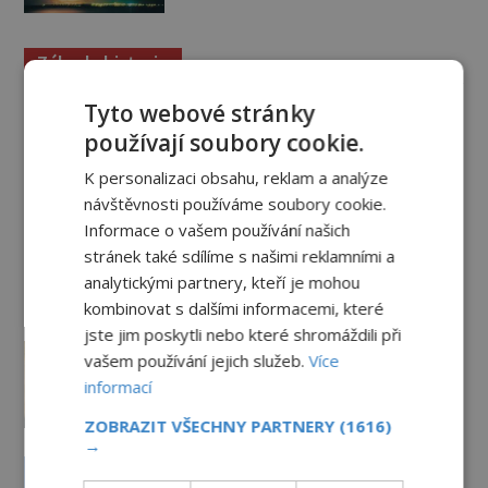
Záhady historie
Tyto webové stránky
Ayia Napa: Kyperské vodní
monstrum s mírumilovnou
používají soubory cookie.
povahou
K personalizaci obsahu, reklam a analýze
7.8.2026
4.8TIS
návštěvnosti používáme soubory cookie.
Informace o vašem používání našich
Ztracený hrob svatého Mikuláše:
Tajná výprava, která odnesla
stránek také sdílíme s našimi reklamními a
nejslavnější relikvii do Itálie
analytickými partnery, kteří je mohou
7.8.2026
2.3TIS
kombinovat s dalšími informacemi, které
jste jim poskytli nebo které shromáždili při
Kam zmizely ostatky světců?
vašem používání jejich služeb.
Více
Relikvie, které putují Evropou a
informací
dodnes budí úžas
6.8.2026
3.0TIS
ZOBRAZIT VŠECHNY PARTNERY
(1616)
→
Železný zázrak z Indie: Proč tento
sloup už 1 600 let nezná rez?