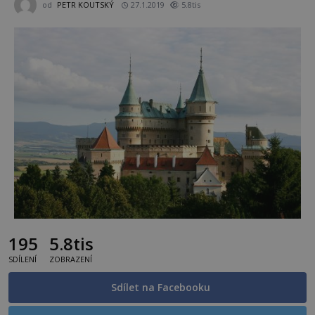
od
PETR KOUTSKÝ
27.1.2019
5.8tis
195
5.8tis
SDÍLENÍ
ZOBRAZENÍ
Sdílet na Facebooku