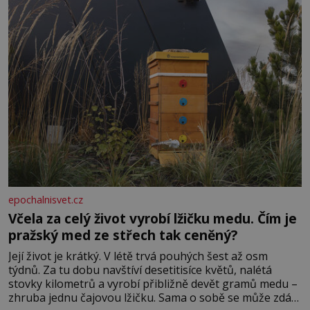
zednářské lóže. Nebyl v této oblasti žádným nováčkem,
protože do zednářské
epochalnisvet.cz
Včela za celý život vyrobí lžičku medu. Čím je
pražský med ze střech tak ceněný?
Její život je krátký. V létě trvá pouhých šest až osm
týdnů. Za tu dobu navštíví desetitisíce květů, nalétá
stovky kilometrů a vyrobí přibližně devět gramů medu –
zhruba jednu čajovou lžičku. Sama o sobě se může zdát