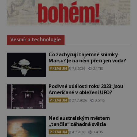
Vesmír a technologie
Co zachycují tajemné snímky
Marsu? Je na něm přeci jen voda?
PREMIUM
7.8.2026
2.1TIS
Podivné události roku 2023: Jsou
Američané v obležení UFO?
PREMIUM
27.7.2026
3.5TIS
Nad australským městem
„tančila“ záhadná světla
PREMIUM
4.7.2026
3.4TIS