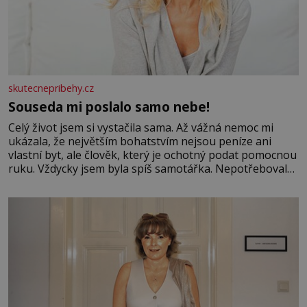
skutecnepribehy.cz
Souseda mi poslalo samo nebe!
Celý život jsem si vystačila sama. Až vážná nemoc mi
ukázala, že největším bohatstvím nejsou peníze ani
vlastní byt, ale člověk, který je ochotný podat pomocnou
ruku. Vždycky jsem byla spíš samotářka. Nepotřebovala
jsem kolem sebe partu kamarádek ani partnera. Stačily
mi knihy, práce a hlavně klid. Hned po studiích jsem
odešla z rodného města,