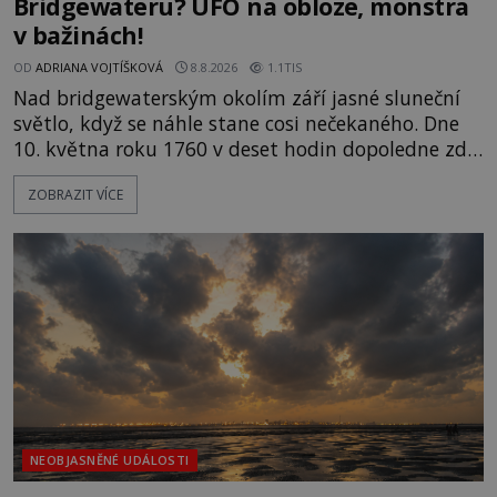
Bridgewateru? UFO na obloze, monstra
v bažinách!
OD
ADRIANA VOJTÍŠKOVÁ
8.8.2026
1.1TIS
Nad bridgewaterským okolím září jasné sluneční
světlo, když se náhle stane cosi nečekaného. Dne
10. května roku 1760 v deset hodin dopoledne zde
dojde k vůbec prvnímu historicky doloženému
ZOBRAZIT VÍCE
přeletu UFO. Podle záznamů vyzařuje takové
světlo, že vypadá jako „koule hořícího ohně“. Jde
jen o nějaký optický klam, nebo se zde skutečně
právě vznáší mimozemská loď
NEOBJASNĚNÉ UDÁLOSTI