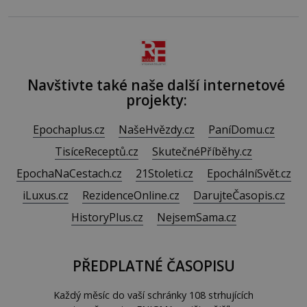
bezvýznamná. Teprve když se spojí s dalšími desítkami
tisíc příslušnic svého včelstva, vznikne jeden z
nejdokonalejších organismů
Navštivte také naše další internetové
projekty:
Epochaplus.cz
NašeHvězdy.cz
PaníDomu.cz
TisíceReceptů.cz
SkutečnéPříběhy.cz
EpochaNaCestach.cz
21Stoleti.cz
EpochálníSvět.cz
iLuxus.cz
RezidenceOnline.cz
DarujteČasopis.cz
HistoryPlus.cz
NejsemSama.cz
PŘEDPLATNÉ ČASOPISU
Každý měsíc do vaší schránky 108 strhujících