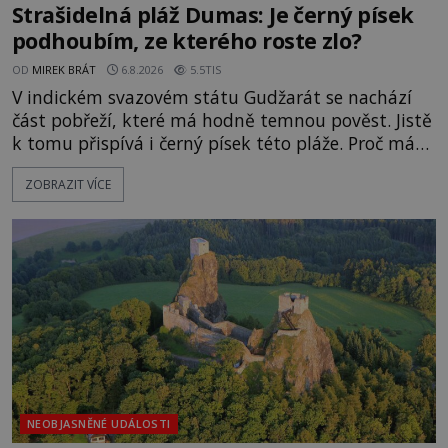
Strašidelná pláž Dumas: Je černý písek
podhoubím, ze kterého roste zlo?
OD
MIREK BRÁT
6.8.2026
5.5TIS
V indickém svazovém státu Gudžarát se nachází
část pobřeží, které má hodně temnou pověst. Jistě
k tomu přispívá i černý písek této pláže. Proč má
pláž takové netypické zbarvení? Nakolik jsou
ZOBRAZIT VÍCE
pravdivé historky, že zde došlo k nevysvětlitelným
zmizením turistů? Ti, kteří se nebojí, nás mohou
následovat. Vstupujeme na pláž Dumas ve městě
Surat. Gu
NEOBJASNĚNÉ UDÁLOSTI