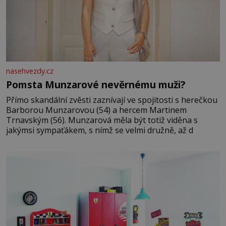
nasehvezdy.cz
Pomsta Munzarové nevěrnému muži?
Přímo skandální zvěsti zaznívají ve spojitosti s herečkou
Barborou Munzarovou (54) a hercem Martinem
Trnavským (56). Munzarová měla být totiž viděna s
jakýmsi sympaťákem, s nímž se velmi družně, až d