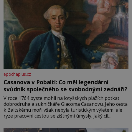
epochaplus.cz
Casanova v Pobaltí: Co měl legendární
svůdník společného se svobodnými zednáři?
V roce 1764 byste mohli na lotyšských plážích potkat
dobrodruha a sukničkáře Giacoma Casanovu. Jeho cesta
k Baltskému moři však nebyla turistickým výletem, ale
ryze pracovní cestou se zištnými úmysly. Jaký cíl
Casanova sledoval, když se například procházel uličkami
lotyšské Rigy? Casanova v Pobaltí kontaktoval tamní