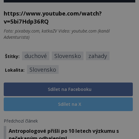
https://www.youtube.com/watch?
v=5bi7Hdp36RQ
Foto: pixabay.com, katkaZV Video: youtube.com (kanál
Adventurista)
duchové
Slovensko
zahady
Štítky:
Slovensko
Lokalita:
Sdílet na Facebooku
Sdílet na X
Předchozí článek
Antropologové přišli po 10 letech výzkumu s
nečekaným odhalením!