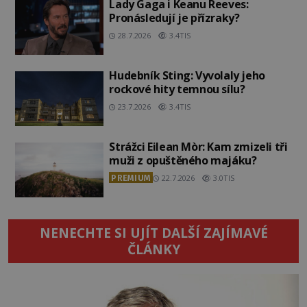
Lady Gaga i Keanu Reeves:
Pronásledují je přízraky?
28.7.2026
3.4TIS
Hudebník Sting: Vyvolaly jeho
rockové hity temnou sílu?
23.7.2026
3.4TIS
Strážci Eilean Mòr: Kam zmizeli tři
muži z opuštěného majáku?
PREMIUM
22.7.2026
3.0TIS
NENECHTE SI UJÍT DALŠÍ ZAJÍMAVÉ
ČLÁNKY