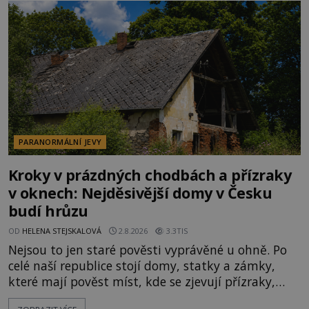
kolem 17 000 000 zábavychtivých lidí ročně. A ač je
velká snaha to utajit, někteří z
PARANORMÁLNÍ JEVY
Kroky v prázdných chodbách a přízraky
v oknech: Nejděsivější domy v Česku
budí hrůzu
OD
HELENA STEJSKALOVÁ
2.8.2026
3.3TIS
Nejsou to jen staré pověsti vyprávěné u ohně. Po
celé naší republice stojí domy, statky a zámky,
které mají pověst míst, kde se zjevují přízraky,
ozývají nevysvětlitelné zvuky nebo se dějí podivné