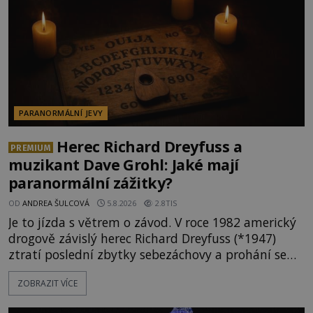
PARANORMÁLNÍ JEVY
Herec Richard Dreyfuss a
PREMIUM
muzikant Dave Grohl: Jaké mají
paranormální zážitky?
OD
ANDREA ŠULCOVÁ
5.8.2026
2.8TIS
Je to jízda s větrem o závod. V roce 1982 americký
drogově závislý herec Richard Dreyfuss (*1947)
ztratí poslední zbytky sebezáchovy a prohání se
po silnicích ve svém mercedesu jako utržený ze
ZOBRAZIT VÍCE
řetězu. Vše vyvrcholí katastrofou, když to Dreyfuss
napálí v plné rychlosti do stromu! Policie ve vraku