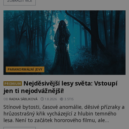
ZOBRAZIT VÍCE
jevy. Zatímco historici většinou hledají racionální
vysvětlení, záhadologové upozorňují, že některé
lokality vykazují nápadně podobná svědectví po
celé generace. A právě tato opakující se svědectví
ud
PARANORMÁLNÍ JEVY
Nejděsivější lesy světa: Vstoupí
PREMIUM
jen ti nejodvážnější!
OD
RADKA SÁBLIKOVÁ
1.8.2026
3.5TIS
Stínové bytosti, časové anomálie, děsivé přízraky a
hrůzostrašný křik vycházející z hlubin temného
lesa. Není to začátek hororového filmu, ale
události, které popisují návštěvníci lesů, které jsou