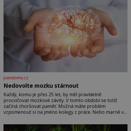
panidomu.cz
Nedovolte mozku stárnout
Každý, komu je přes 25 let, by měl pravidelně
procvičovat mozkové závity. V tomto období se totiž
začíná zhoršovat paměť. Možná máte problém
vzpomenout si na jméno kolegy z práce. Nebo marně v
paměti lovíte název knížky, kterou jste nedávno přečetli.
Je to opravdu tak, s věkem jako kdyby se paměť
rozhodla stávkovat. Cvičte