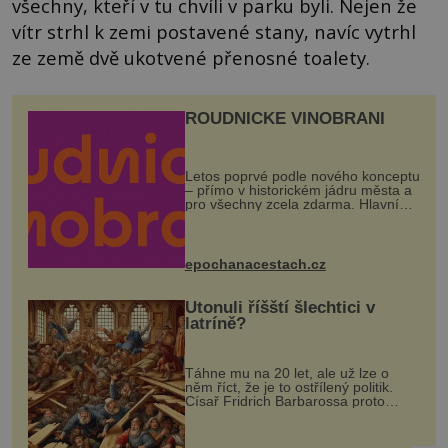
všechny, kteří v tu chvíli v parku byli. Nejen že
vítr strhl k zemi postavené stany, navíc vytrhl
ze země dvě ukotvené přenosné toalety.
ROUDNICKÉ VINOBRANÍ
Letos poprvé podle nového konceptu
– přímo v historickém jádru města a
pro všechny zcela zdarma. Hlavní
program se odehraje na Karlově a
Husově náměstí. Návštěvníci se
mohou těšit na víno, burčák, pes...
epochanacestach.cz
Utonuli říšští šlechtici v
latríně?
Táhne mu na 20 let, ale už lze o
něm říct, že je to ostřílený politik.
Císař Fridrich Barbarossa proto
posílá svého syna a dědice Jindřicha
VI. do Erfurtu, aby se stal
prostředníkem při řešení sporu m...