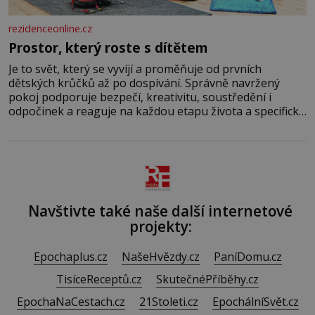
rezidenceonline.cz
Prostor, který roste s dítětem
Je to svět, který se vyvíjí a proměňuje od prvních
dětských krůčků až po dospívání. Správně navržený
pokoj podporuje bezpečí, kreativitu, soustředění i
odpočinek a reaguje na každou etapu života a specifické
potřeby dítěte. Pro nejmenší je klíčová jednoduchost,
měkkost a bezpečí, proto by pokoj miminka měl působit
především klidně a útulně. Předškolní věk je
Navštivte také naše další internetové
projekty:
Epochaplus.cz
NašeHvězdy.cz
PaníDomu.cz
TisíceReceptů.cz
SkutečnéPříběhy.cz
EpochaNaCestach.cz
21Stoleti.cz
EpochálníSvět.cz