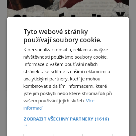
Tyto webové stránky
používají soubory cookie.
K personalizaci obsahu, reklam a analýze
návštěvnosti používáme soubory cookie.
Informace o vašem používání našich
stránek také sdílíme s našimi reklamními a
analytickými partnery, kteří je mohou
kombinovat s dalšími informacemi, které
jste jim poskytli nebo které shromáždili při
Vesmír a technologie
vašem používání jejich služeb.
Více
informací
Co zachycují tajemné snímky
ZOBRAZIT VŠECHNY PARTNERY
(1616)
Marsu? Je na něm přeci jen voda?
→
PREMIUM
7.8.2026
1.0TIS