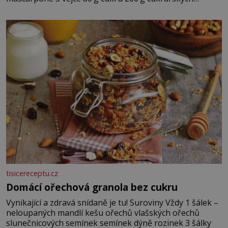
piškotů 250 ml silné kávy 2 lžíce amaretta kakao na
posypání Postup: Oddělte žloutky od bílků. Žloutky
vyšlehejte s cukrem do světlé pěny a postupně do nich
vmíchejte mascarpone, aby vznikl hladký
tisicereceptu.cz
Domácí ořechová granola bez cukru
Vynikající a zdravá snídaně je tu! Suroviny Vždy 1 šálek –
neloupaných mandlí kešu ořechů vlašských ořechů
slunečnicových semínek semínek dýně rozinek 3 šálky