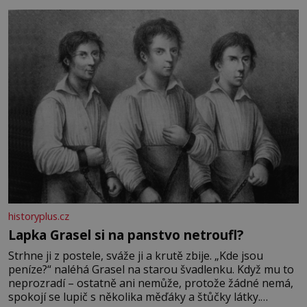
bez které si českou zahradu ani nedokážeme představit.
Její příběh je
historyplus.cz
Lapka Grasel si na panstvo netroufl?
Strhne ji z postele, sváže ji a krutě zbije. „Kde jsou
peníze?“ naléhá Grasel na starou švadlenku. Když mu to
neprozradí – ostatně ani nemůže, protože žádné nemá,
spokojí se lupič s několika měďáky a štůčky látky.