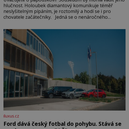
hlučnost. Holoubek diamantový komunikuje téměř
neslyšitelným pípáním, je roztomilý a hodí se i pro
chovatele začátečníky. Jedná se o nenáročného
klidného ptáčka, který většinu dne jen posedává. Hodně
času tráví na zemi, kde sbírá zbytky semínek Jeho
domovinou je prakticky celá Austrálie s výjimkou
pobřežní oblasti.
iluxus.cz
Ford dává český fotbal do pohybu. Stává se