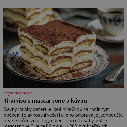
Zraněná žena pár dní nato umírá. Je to muž nebývale
krutý. Jeho činy budí hrůzu ještě dlouho po jeho smrti
nejsemsama.cz
Tiramisu s mascarpone a kávou
Slavný italský dezert je ideální tečkou za rodinným
obědem i slavnostní večeří a jeho příprava je jednodušší,
než se může zdát. Ingredience pro 4 osoby: 250 g
mascarpone 3 vejce 80 g cukru 200 g cukrářských