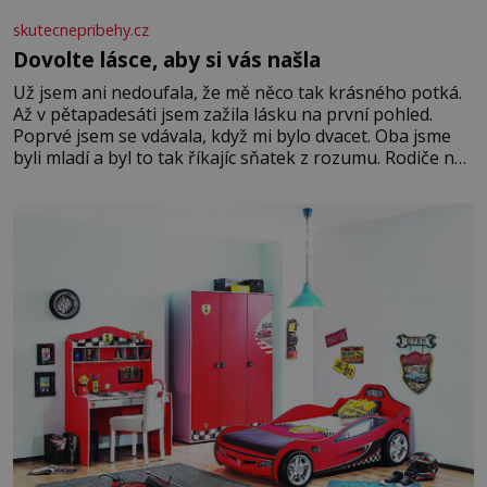
skutecnepribehy.cz
Dovolte lásce, aby si vás našla
Už jsem ani nedoufala, že mě něco tak krásného potká.
Až v pětapadesáti jsem zažila lásku na první pohled.
Poprvé jsem se vdávala, když mi bylo dvacet. Oba jsme
byli mladí a byl to tak říkajíc sňatek z rozumu. Rodiče nás
dali dohromady, Toník byl dobře zaopatřený mladý muž.
Manželství nám oběma moc nesvědčilo, brzy jsme zjistili,
že