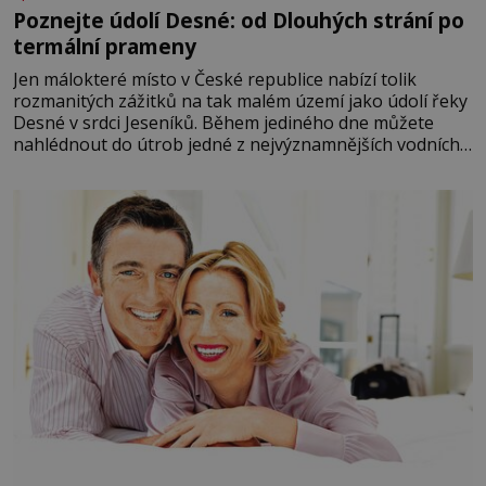
Poznejte údolí Desné: od Dlouhých strání po
termální prameny
Jen málokteré místo v České republice nabízí tolik
rozmanitých zážitků na tak malém území jako údolí řeky
Desné v srdci Jeseníků. Během jediného dne můžete
nahlédnout do útrob jedné z nejvýznamnějších vodních
elektráren v Evropě, vydat se na horské hřebeny, projet
se na koloběžce a den zakončit poznáváním památek ve
Velkých Losinách nebo v termálním