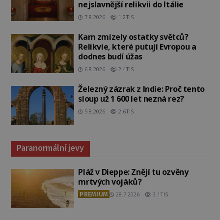
nejslavnější relikvii do Itálie
7.8.2026
1.2TIS
Kam zmizely ostatky světců?
Relikvie, které putují Evropou a
dodnes budí úžas
6.8.2026
2.4TIS
Železný zázrak z Indie: Proč tento
sloup už 1 600 let nezná rez?
5.8.2026
2.6TIS
Paranormální jevy
Pláž v Dieppe: Znějí tu ozvěny
mrtvých vojáků?
PREMIUM
28.7.2026
3.1TIS