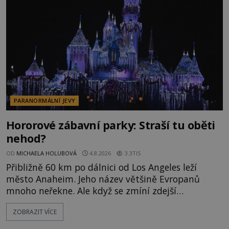
následně nalezne schovaný kokain. Tímto
momentem se slavnému
PARANORMÁLNÍ JEVY
Hororové zábavní parky: Straší tu oběti
nehod?
OD
MICHAELA HOLUBOVÁ
4.8.2026
3.3TIS
Přibližně 60 km po dálnici od Los Angeles leží
město Anaheim. Jeho název většině Evropanů
mnoho neřekne. Ale když se zmíní zdejší
Disneyland, je hned jasno. Zábavní park vyroste na
ZOBRAZIT VÍCE
poklidném místě bývalého sadu pomerančovníků.
Klid tu teď rozhodně nepanuje, park navštíví