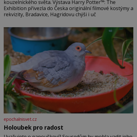
kouzelnického světa. Výstava Harry Potter™: The
Exhibition přivezla do Česka originální filmové kostýmy a
rekvizity, Bradavice, Hagridovu chýši i uč
epochalnisvet.cz
Holoubek pro radost
Uvažujete o papouškovi? Sousedům by mohla vadit jeho