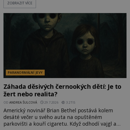
ZOBRAZIT VÍCE
označovány jako nejděsivější na světě. Lidé bydlící
v jejich blízkosti se jim i za bílého dne obloukem
vyhýbají! Už jste o těchto lesích slyšeli? A odvážili
byste se je navštívit? [gallery ids="17
PARANORMÁLNÍ JEVY
Záhada děsivých černookých dětí: Je to
žert nebo realita?
OD
ANDREA ŠULCOVÁ
29.7.2026
3.2TIS
Americký novinář Brian Bethel postává kolem
desáté večer u svého auta na opuštěném
parkovišti a kouří cigaretu. Když odhodí vajgl a