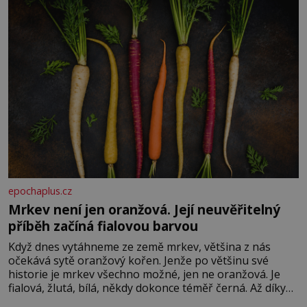
epochaplus.cz
Mrkev není jen oranžová. Její neuvěřitelný
příběh začíná fialovou barvou
Když dnes vytáhneme ze země mrkev, většina z nás
očekává sytě oranžový kořen. Jenže po většinu své
historie je mrkev všechno možné, jen ne oranžová. Je
fialová, žlutá, bílá, někdy dokonce téměř černá. Až díky
stovkám let pečlivého šlechtění se z ní stává zelenina,