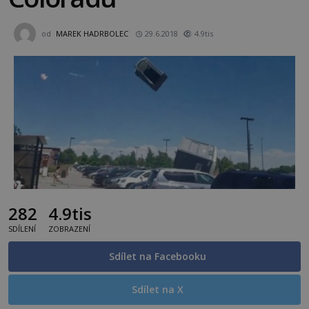
od
MAREK HADRBOLEC
29.6.2018
4.9tis
282
4.9tis
SDÍLENÍ
ZOBRAZENÍ
Sdílet na Facebooku
Sdílet na X