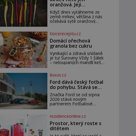
oranžová. Její
neuvěřitelný příběh
Když dnes vytáhneme ze
začíná fialovou barvou
země mrkev, většina z nás
očekává sytě oranžový
kořen. Jenže po většinu své
historie je mrkev všechno
tisicereceptu.cz
možné, jen ne oranžová. Je
fialová, žlutá, bílá, někdy
Domácí ořechová
dokonce téměř černá. Až
granola bez cukru
díky stovkám let pečlivého
šlechtění se z ní stává
Vynikající a zdravá snídaně
zelenina, bez které si
je tu! Suroviny Vždy 1 šálek
českou zahradu ani
– neloupaných mandlí kešu
nedokážeme představit.
ořechů vlašských ořechů
Její příběh je
slunečnicových semínek
iluxus.cz
semínek dýně rozinek 3
šálky ovesných vloček 1
Ford dává český fotbal
lžíce mlet
do pohybu. Stává se
novým partnerem
Značka Ford se od srpna
FAČR
2026 stává novým
partnerem Fotbalové
asociace České republiky. V
rámci tříleté spolupráce
rezidenceonline.cz
zajistí mobilitu asociace,
reprezentačních týmů i
Prostor, který roste s
českého fotbalu v
dítětem
regionech. Partner
Je to svět, který se vyvíjí a