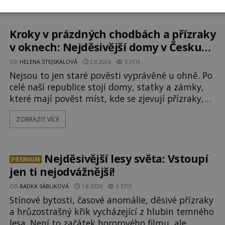
pomerančovníků. Klid tu teď rozhodně nepanuje,
park navštíví kolem 17 000 000 zábavychtivých
lidí ročně. A ač je velká snaha to utajit, někteří z
Kroky v prázdných chodbách a přízraky
v oknech: Nejděsivější domy v Česku
budí hrůzu
OD
HELENA STEJSKALOVÁ
2.8.2026
3.3TIS
Nejsou to jen staré pověsti vyprávěné u ohně. Po
celé naší republice stojí domy, statky a zámky,
které mají pověst míst, kde se zjevují přízraky,
ozývají nevysvětlitelné zvuky nebo se dějí
ZOBRAZIT VÍCE
podivné jevy. Zatímco historici většinou hledají
racionální vysvětlení, záhadologové upozorňují,
že některé lokality vykazují nápadně podobná
svědectví po celé generace. A právě tato opakující
Nejděsivější lesy světa: Vstoupí
PREMIUM
se svědectví ud
jen ti nejodvážnější!
OD
RADKA SÁBLIKOVÁ
1.8.2026
3.5TIS
Stínové bytosti, časové anomálie, děsivé přízraky
a hrůzostrašný křik vycházející z hlubin temného
lesa. Není to začátek hororového filmu, ale