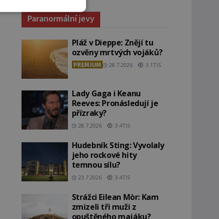
Paranormální jevy
Pláž v Dieppe: Znějí tu
ozvěny mrtvých vojáků?
PREMIUM
28.7.2026
3.1TIS
Lady Gaga i Keanu
Reeves: Pronásledují je
přízraky?
28.7.2026
3.4TIS
Hudebník Sting: Vyvolaly
jeho rockové hity
temnou sílu?
23.7.2026
3.4TIS
Strážci Eilean Mòr: Kam
zmizeli tři muži z
opuštěného majáku?