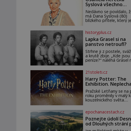
Syslová všechno
vzdala?
Nedávno se povídalo, ž
má Dana Syslová (80)
blízkého přítele, který je
oporou. Ale je to ještě
vůbec pravda? V
historyplus.cz
posledních dnech čím d
častěji mluví o svém
Lapka Grasel si na
odchodu. Dohnala ji snad
panstvo netroufl?
samota? Půs
Strhne ji z postele, sváž
a krutě zbije. „Kde jsou
peníze?“ naléhá Grasel 
starou švadlenku. Když
to neprozradí – ostatn
21stoleti.cz
ani nemůže, protože
žádné nemá, spokojí se
Harry Potter: The
lupič s několika měďáky
Exhibition. Neplech
štůčky látky. Zraněná ž
zahájena…
pár dní nato umírá. Je to
Pražské Letňany se na 
muž nebývale krutý. Je
roku proměnily v malý 
činy budí hrůzu ještě
kouzelnického světa.
dlouho po jeho smrti
Výstava Harry Potter™:
The Exhibition přivezla
epochanacestach.cz
Česka originální filmové
kostýmy a rekvizity,
Poznejte údolí Desn
Bradavice, Hagridovu c
od Dlouhých strání 
i uč
termální prameny
Jen málokteré místo v