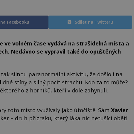
t na Facebooku
Sdílet na Twitteru
e ve volném čase vydává na strašidelná místa a
ech. Nedávno se vypravil také do opuštěných
tak silnou paranormální aktivitu, že došlo i na
lidné stíny a silný pocit strachu. Kdo za to může?
ěkterého z horníků, kteří v dole zahynuli.
rý toto místo využívaly jako útočiště. Sám
Xavier
ker – druh přízraku, který láká nic netušící oběti