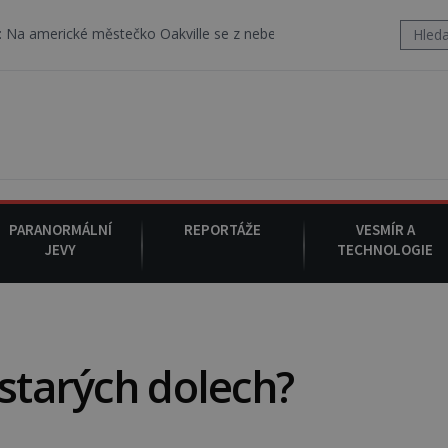
é městečko Oakville se z nebe snáší podivná rosolovitá látka nez
PARANORMÁLNÍ
REPORTÁŽE
VESMÍR A
JEVY
TECHNOLOGIE
 starých dolech?