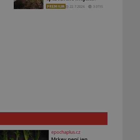
PREMIUM
22.7.2026
3.0TIS
epochaplus.cz
Mrkev není jen