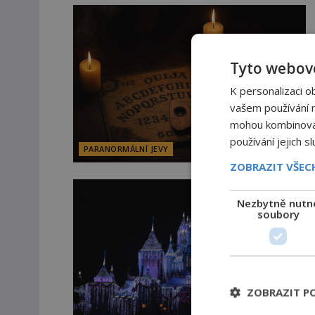
Tyto webové
K personalizaci o
vašem používání na
mohou kombinovat 
používání jejich s
PARANORMÁLNÍ JEVY
ZOBRAZIT VŠE
Nezbytně nutn
soubory
ZOBRAZIT P