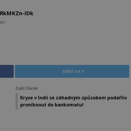
IRkMKZn-IDk
er)
Sdílet na X
Další článek
Kryse v Indii se záhadným způsobem podařilo
proniknout do bankomatu!