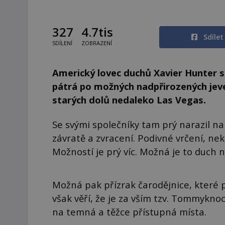
327
4.7tis
Sdíle
SDÍLENÍ
ZOBRAZENÍ
Americký lovec duchů Xavier Hunter s
pátrá po možných nadpřirozených jev
starých dolů nedaleko Las Vegas.
Se svými společníky tam prý narazil na 
závratě a zvracení. Podivné vrčení, nek
Možností je prý víc. Možná je to duch n
Možná pak přízrak čarodějnice, které p
však věří, že je za vším tzv. Tommyknoc
na temná a těžce přístupná místa.