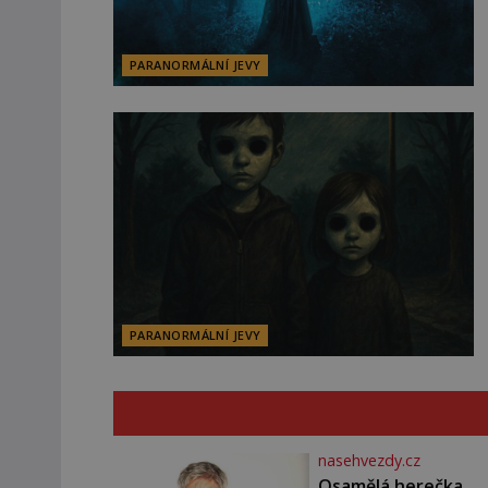
PARANORMÁLNÍ JEVY
PARANORMÁLNÍ JEVY
nasehvezdy.cz
Osamělá herečka