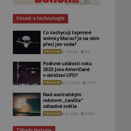
Vesmír a technologie
Co zachycují tajemné
snímky Marsu? Je na něm
přeci jen voda?
PREMIUM
7.8.2026
872
Podivné události roku
2023: Jsou Američané
v obležení UFO?
PREMIUM
27.7.2026
3.5TIS
Nad australským
městem „tančila“
záhadná světla
PREMIUM
4.7.2026
3.4TIS
Záhady historie