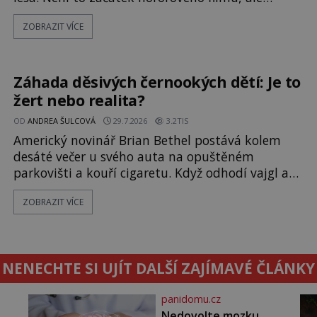
události, které popisují návštěvníci lesů, které
ZOBRAZIT VÍCE
jsou označovány jako nejděsivější na světě. Lidé
bydlící v jejich blízkosti se jim i za bílého dne
obloukem vyhýbají! Už jste o těchto lesích slyšeli?
A odvážili byste se je navštívit? [gallery ids="17
Záhada děsivých černookých dětí: Je to
žert nebo realita?
OD
ANDREA ŠULCOVÁ
29.7.2026
3.2TIS
Americký novinář Brian Bethel postává kolem
desáté večer u svého auta na opuštěném
parkovišti a kouří cigaretu. Když odhodí vajgl a
chystá se nastoupit do auta, přijdou k němu dva
ZOBRAZIT VÍCE
mladí chlapci, kterým může být okolo 14 let.
„Pane, byl byste tak laskav a svezl nás domů? Je
to pouhých několik minut od tohoto parkoviště,“
zeptá se suverénně jeden z nich. P
NENECHTE SI UJÍT DALŠÍ ZAJÍMAVÉ ČLÁNKY
panidomu.cz
Nedovolte mozku