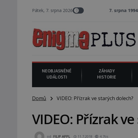
Pátek, 7. srpna 2026
7. srpna 1994
: Na americk
NEOBJASNĚNÉ
ZÁHADY
UDÁLOSTI
HISTORIE
Domů
VIDEO: Přízrak ve starých dolech?
VIDEO: Přízrak ve
od
FILIP APPL
11.7.2018
4.7tis