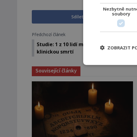
Nezbytně nutn
soubory
Sdílet na Facebooku
Předchozí článek
Studie: 1 z 10 lidí má prý děsivou zkušeno
ZOBRAZIT P
klinickou smrtí
Související články