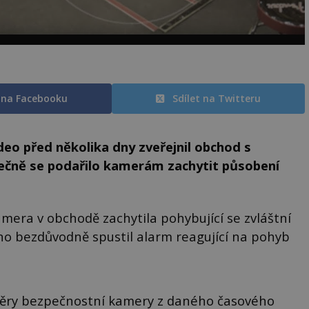
t na Facebooku
Sdílet na Twitteru
ideo před několika dny zveřejnil obchod s
tečně se podařilo kamerám zachytit působení
mera v obchodě zachytila pohybující se zvláštní
áno bezdůvodně spustil alarm reagující na pohyb
áběry bezpečnostní kamery z daného časového