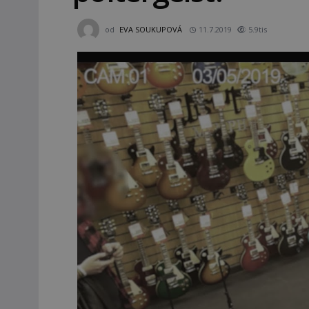
od
EVA SOUKUPOVÁ
11.7.2019
5.9tis