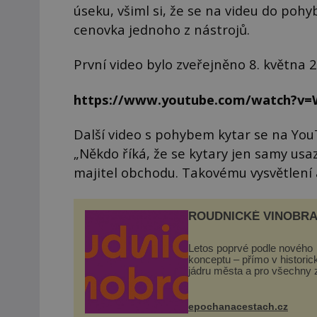
úseku, všiml si, že se na videu do pohy
cenovka jednoho z nástrojů.
První video bylo zveřejněno 8. května 
https://www.youtube.com/watch?v=
Další video s pohybem kytar se na You
„Někdo říká, že se kytary jen samy usaz
majitel obchodu. Takovému vysvětlení al
ROUDNICKÉ VINOBRA
Letos poprvé podle nového
konceptu – přímo v histori
jádru města a pro všechny 
zdarma. Hlavní program se
odehraje na Karlově a Hus
náměstí. Návštěvníci se m
epochanacestach.cz
těšit na víno, burčák, pes...