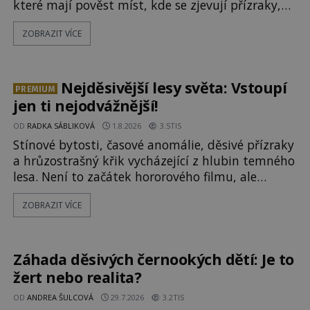
které mají pověst míst, kde se zjevují přízraky,
ozývají nevysvětlitelné zvuky nebo se dějí
ZOBRAZIT VÍCE
podivné jevy. Zatímco historici většinou hledají
racionální vysvětlení, záhadologové upozorňují,
že některé lokality vykazují nápadně podobná
svědectví po celé generace. A právě tato opakující
Nejděsivější lesy světa: Vstoupí
PREMIUM
se svědectví ud
jen ti nejodvážnější!
OD
RADKA SÁBLIKOVÁ
1.8.2026
3.5TIS
Stínové bytosti, časové anomálie, děsivé přízraky
a hrůzostrašný křik vycházející z hlubin temného
lesa. Není to začátek hororového filmu, ale
události, které popisují návštěvníci lesů, které
ZOBRAZIT VÍCE
jsou označovány jako nejděsivější na světě. Lidé
bydlící v jejich blízkosti se jim i za bílého dne
obloukem vyhýbají! Už jste o těchto lesích slyšeli?
A odvážili byste se je navštívit? [gallery ids="17
Záhada děsivých černookých dětí: Je to
žert nebo realita?
OD
ANDREA ŠULCOVÁ
29.7.2026
3.2TIS