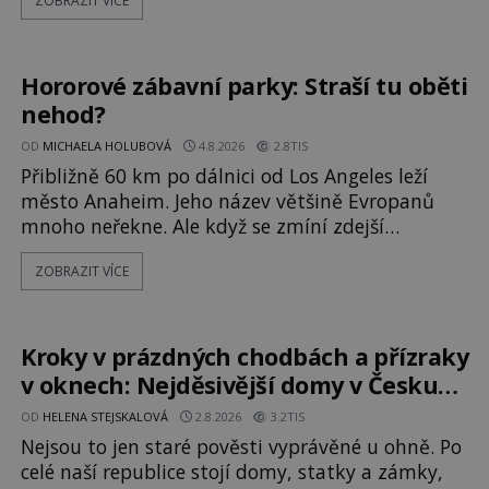
ZOBRAZIT VÍCE
řetězu. Vše vyvrcholí katastrofou, když to
Dreyfuss napálí v plné rychlosti do stromu! Policie
ve vraku následně nalezne schovaný kokain.
Tímto momentem se slavnému
Hororové zábavní parky: Straší tu oběti
nehod?
OD
MICHAELA HOLUBOVÁ
4.8.2026
2.8TIS
Přibližně 60 km po dálnici od Los Angeles leží
město Anaheim. Jeho název většině Evropanů
mnoho neřekne. Ale když se zmíní zdejší
Disneyland, je hned jasno. Zábavní park vyroste
ZOBRAZIT VÍCE
na poklidném místě bývalého sadu
pomerančovníků. Klid tu teď rozhodně nepanuje,
park navštíví kolem 17 000 000 zábavychtivých
lidí ročně. A ač je velká snaha to utajit, někteří z
Kroky v prázdných chodbách a přízraky
v oknech: Nejděsivější domy v Česku
budí hrůzu
OD
HELENA STEJSKALOVÁ
2.8.2026
3.2TIS
Nejsou to jen staré pověsti vyprávěné u ohně. Po
celé naší republice stojí domy, statky a zámky,