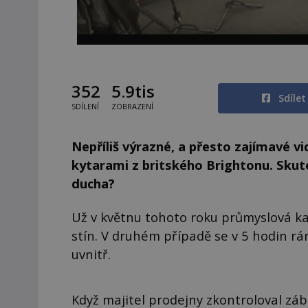
352
5.9tis
Sdíle
SDÍLENÍ
ZOBRAZENÍ
Nepříliš výrazné, a přesto zajímavé v
kytarami z britského Brightonu. Sku
ducha?
Už v květnu tohoto roku průmyslová ka
stín. V druhém případě se v 5 hodin r
uvnitř.
Když majitel prodejny zkontroloval z