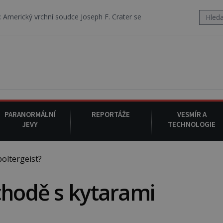
í soudce Joseph F. Crater se 6. srpna 1930 navečeří ve své oblíbené re
PARANORMÁLNÍ
REPORTÁŽE
VESMÍR A
JEVY
TECHNOLOGIE
oltergeist?
chodě s kytarami