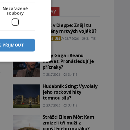
Nezařazené
Paranormální jevy
soubory
Pláž v Dieppe: Znějí tu
ozvěny mrtvých vojáků?
PREMIUM
28.7.2026
3.1TIS
E PŘIJMOUT
Lady Gaga i Keanu
Reeves: Pronásledují je
přízraky?
28.7.2026
3.4TIS
Hudebník Sting: Vyvolaly
jeho rockové hity
temnou sílu?
23.7.2026
3.4TIS
Strážci Eilean Mòr: Kam
zmizeli tři muži z
opuštěného majáku?