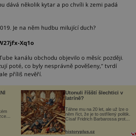
bu dává několik kytar a po chvíli k zemi padá
2019. Je na něm hudbu milující duch?
W27jfx-Xq1o
Tube kanálu obchodu objevilo o měsíc později.
ují poté, co byly nesprávně pověšeny,“ tvrdí
e příliš nevěří.
NÍ
Utonuli říšští šlechtici v
latríně?
Táhne mu na 20 let, ale už lze o
ckém
něm říct, že je to ostřílený politik.
zcela
Císař Fridrich Barbarossa proto
posílá svého syna a dědice
ově
Jindřicha VI. do Erfurtu, aby se
ohou
historyplus.cz
stal prostředníkem při řešení