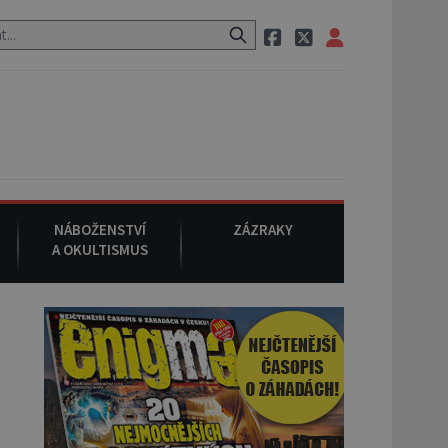
stauraci, pak si na ulici zavolá taxi, nasedne do něj a už ho nikdy ni
NÁBOŽENSTVÍ
ZÁZRAKY
A OKULTISMUS