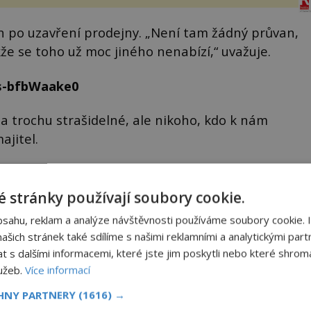
sporu m...
n po uzavření prodejny. „Není tam žádný průvan,
kže se toho už moc jiného nenabízí,“ uvažuje.
s-bfbWaake0
í a trochu strašidelné, ale nikoho, kdo k nám
ajitel.
, že k paranormálním jevům prý dochází i v nedaleké
o znepokojivější. Došlo prý ke zjevení ducha a
 stránky používají soubory cookie.
ístností. Rodí se v Brightonu nový poltergeist?
bsahu, reklam a analýze návštěvnosti používáme soubory cookie. 
šich stránek také sdílíme s našimi reklamními a analytickými partn
s dalšími informacemi, které jste jim poskytli nebo které shromá
lužeb.
Více informací
video
CHNY PARTNERY
(1616) →