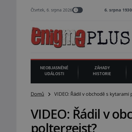
Čtvrtek, 6. srpna 2026
6. srpna 1930
: Americký vrchn
NEOBJASNĚNÉ
ZÁHADY
UDÁLOSTI
HISTORIE
Domů
VIDEO: Řádil v obchodě s kytarami p
VIDEO: Řádil v ob
poltergeist?