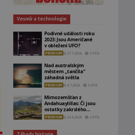
Vesmír a technologie
Podivné události roku
2023: Jsou Američané
v obležení UFO?
PREMIUM
27.7.2026
3.5TIS
Nad australským
městem „tančila“
záhadná světla
PREMIUM
4.7.2026
3.4TIS
Mimozemšťan z
Andahuaylillas: Čí jsou
ostatky zakrslého
stvoření s ohromnou
PREMIUM
26.6.2026
2.9TIS
lebkou?
Záhady historie