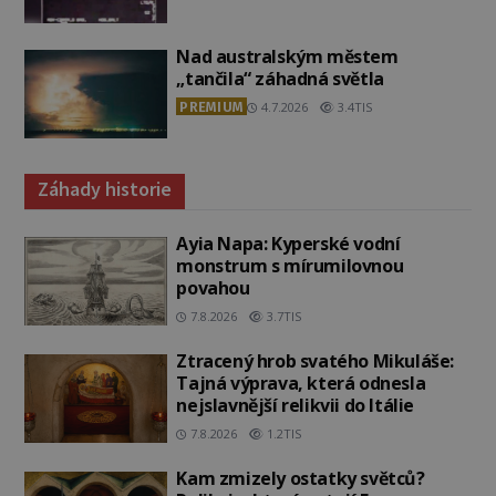
Nad australským městem
„tančila“ záhadná světla
PREMIUM
4.7.2026
3.4TIS
Záhady historie
Ayia Napa: Kyperské vodní
monstrum s mírumilovnou
povahou
7.8.2026
3.7TIS
Ztracený hrob svatého Mikuláše:
Tajná výprava, která odnesla
nejslavnější relikvii do Itálie
7.8.2026
1.2TIS
Kam zmizely ostatky světců?