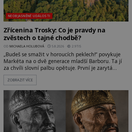
NEOBJASNĚNÉ UDÁLOSTI
Zřícenina Trosky: Co je pravdy na
zvěstech o tajné chodbě?
OD
MICHAELA HOLUBOVÁ
5.8.2026
2.9TIS
„Budeš se smažit v horoucích peklech!“ povykuje
Markéta na o dvě generace mladší Barboru. Ta jí
za chvíli slovní palbu opětuje. První je zarytá
katolička, druhá přesvědčená kališnice. A každá z
ZOBRAZIT VÍCE
nich se usídlí na jedné z věží slavného hradu
Trosky. Šlechtic Ota IV. z Bergova (1399–1452) patří
mezi vůdce protihusitského boje. Za manželku má
skutečně jistou