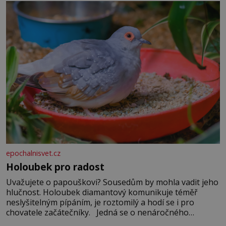
epochalnisvet.cz
Holoubek pro radost
Uvažujete o papouškovi? Sousedům by mohla vadit jeho
hlučnost. Holoubek diamantový komunikuje téměř
neslyšitelným pípáním, je roztomilý a hodí se i pro
chovatele začátečníky. Jedná se o nenáročného
klidného ptáčka, který většinu dne jen posedává. Hodně