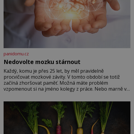
panidomu.cz
Nedovolte mozku stárnout
Každý, komu je přes 25 let, by měl pravidelně
procvičovat mozkové závity. V tomto období se totiž
začíná zhoršovat paměť. Možná máte problém
vzpomenout si na jméno kolegy z práce. Nebo marně v
paměti lovíte název knížky, kterou jste nedávno přečetli.
Je to opravdu tak, s věkem jako kdyby se paměť
rozhodla stávkovat. Cvičte