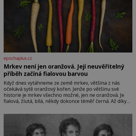
epochaplus.cz
Mrkev není jen oranžová. Její neuvěřitelný
příběh začíná fialovou barvou
Když dnes vytáhneme ze země mrkev, většina z nás
očekává sytě oranžový kořen. Jenže po většinu své
historie je mrkev všechno možné, jen ne oranžová. Je
fialová, žlutá, bílá, někdy dokonce téměř černá. Až díky
stovkám let pečlivého šlechtění se z ní stává zelenina,
bez které si českou zahradu ani nedokážeme představit.
Její příběh je