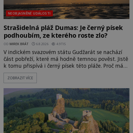
NEOBJASNĚNÉ UDÁLOSTI
Strašidelná pláž Dumas: Je černý písek
podhoubím, ze kterého roste zlo?
OD
MIREK BRÁT
6.8.2026
4.9TIS
V indickém svazovém státu Gudžarát se nachází
část pobřeží, které má hodně temnou pověst. Jistě
k tomu přispívá i černý písek této pláže. Proč má
pláž takové netypické zbarvení? Nakolik jsou
ZOBRAZIT VÍCE
pravdivé historky, že zde došlo k nevysvětlitelným
zmizením turistů? Ti, kteří se nebojí, nás mohou
následovat. Vstupujeme na pláž Dumas ve městě
Surat. Gu