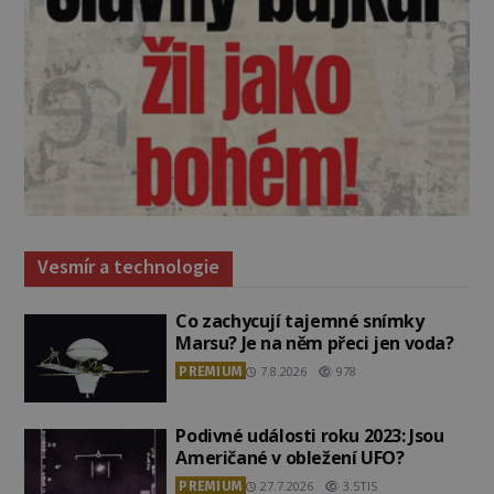
Vesmír a technologie
Co zachycují tajemné snímky
Marsu? Je na něm přeci jen voda?
PREMIUM
7.8.2026
978
Podivné události roku 2023: Jsou
Američané v obležení UFO?
PREMIUM
27.7.2026
3.5TIS