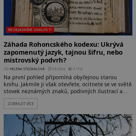
NEOBJASNĚNÉ UDÁLOSTI
Záhada Rohoncského kodexu: Ukrývá
zapomenutý jazyk, tajnou šifru, nebo
mistrovský podvrh?
OD
HELENA STEJSKALOVÁ
3.8.2026
3.1TIS
Na první pohled připomíná obyčejnou starou
knihu. Jakmile ji však otevřete, ocitnete se ve světě
stovek neznámých znaků, podivných ilustrací a
textu, který už téměř dvě století vzdoruje všem
ZOBRAZIT VÍCE
pokusům o rozluštění. Rohoncský kodex patří mezi
největší záhady evropských dějin a dodnes nikdo s
jistotou neví, kdo jej napsal, kdy vznikl ani co
vlastně vypráví. Rohoncský kodex se poprvé
objevuje v roce