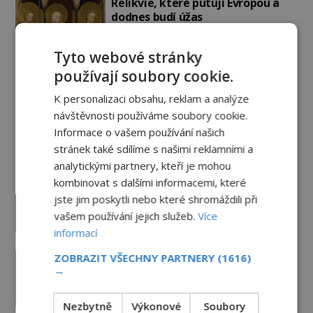
Relikvie, které putují Evropou a
dodnes budí úžas
6.8.2026
2.3TIS
Tyto webové stránky
Železný zázrak z Indie: Proč tento
používají soubory cookie.
sloup už 1 600 let nezná rez?
5.8.2026
2.6TIS
K personalizaci obsahu, reklam a analýze
návštěvnosti používáme soubory cookie.
Informace o vašem používání našich
Paranormální jevy
stránek také sdílíme s našimi reklamními a
analytickými partnery, kteří je mohou
Herec Richard Dreyfuss a
kombinovat s dalšími informacemi, které
muzikant Dave Grohl: Jaké mají
jste jim poskytli nebo které shromáždili při
paranormální zážitky?
vašem používání jejich služeb.
Více
PREMIUM
5.8.2026
2.7TIS
informací
Hororové zábavní parky: Straší tu
ZOBRAZIT VŠECHNY PARTNERY
(1616)
oběti nehod?
→
4.8.2026
3.3TIS
Nezbytně
Výkonové
Soubory