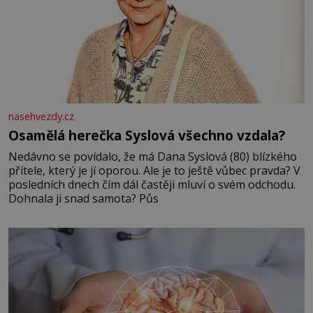
nasehvezdy.cz
Osamělá herečka Syslová všechno vzdala?
Nedávno se povídalo, že má Dana Syslová (80) blízkého
přítele, který je jí oporou. Ale je to ještě vůbec pravda? V
posledních dnech čím dál častěji mluví o svém odchodu.
Dohnala ji snad samota? Půs