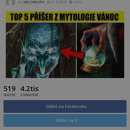
od
JAN CHALUPA
21.12.2019
4.2tis
519
4.2tis
SDÍLENÍ
ZOBRAZENÍ
Sdílet na Facebooku
Sdílet na X