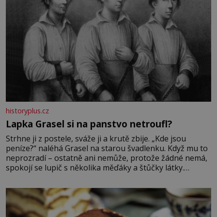
historyplus.cz
Lapka Grasel si na panstvo netroufl?
Strhne ji z postele, sváže ji a krutě zbije. „Kde jsou
peníze?“ naléhá Grasel na starou švadlenku. Když mu to
neprozradí – ostatně ani nemůže, protože žádné nemá,
spokojí se lupič s několika měďáky a štůčky látky.
Zraněná žena pár dní nato umírá. Je to muž nebývale
krutý. Jeho činy budí hrůzu ještě dlouho po jeho smrti