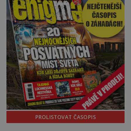
jednou z největších záhad středověké Anglie a ani
po téměř devíti stech letech není
PROLISTOVAT ČASOPIS