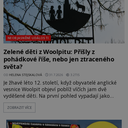
NEOBJASNĚNÉ UDÁLOSTI
Zelené děti z Woolpitu: Přišly z
pohádkové říše, nebo jen ztraceného
světa?
OD
HELENA STEJSKALOVÁ
31.7.2026
3.2TIS
Je žhavé léto 12. století, když obyvatelé anglické
vesnice Woolpit objeví poblíž vlčích jam dvě
vyděšené děti. Na první pohled vypadají jako
každé jiné, až na jednu děsivou výjimku. Jejich
ZOBRAZIT VÍCE
kůže má nazelenalý odstín, mluví
nesrozumitelnou řečí a odmítají jakékoli jídlo
kromě syrových bobů. Příběh se rychle stává