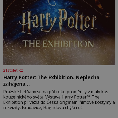
21stoleti.cz
Harry Potter: The Exhibition. Neplecha
zahájena…
Pražské Letňany se na půl roku proměnily v malý kus
kouzelnického světa. Výstava Harry Potter™: The
Exhibition přivezla do Česka originální filmové kostýmy a
rekvizity, Bradavice, Hagridovu chýši i uč