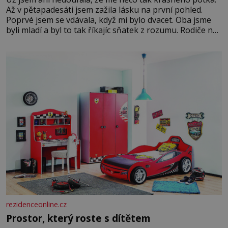
Až v pětapadesáti jsem zažila lásku na první pohled.
Poprvé jsem se vdávala, když mi bylo dvacet. Oba jsme
byli mladí a byl to tak říkajíc sňatek z rozumu. Rodiče nás
dali dohromady, Toník byl dobře zaopatřený mladý muž.
Manželství nám oběma moc nesvědčilo, brzy jsme zjistili,
že
rezidenceonline.cz
Prostor, který roste s dítětem