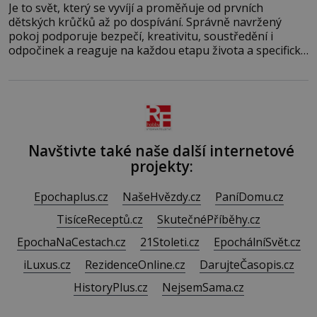
Je to svět, který se vyvíjí a proměňuje od prvních
dětských krůčků až po dospívání. Správně navržený
pokoj podporuje bezpečí, kreativitu, soustředění i
odpočinek a reaguje na každou etapu života a specifické
potřeby dítěte. Pro nejmenší je klíčová jednoduchost,
měkkost a bezpečí, proto by pokoj miminka měl působit
především klidně a útulně. Předškolní věk je
Navštivte také naše další internetové
projekty:
Epochaplus.cz
NašeHvězdy.cz
PaníDomu.cz
TisíceReceptů.cz
SkutečnéPříběhy.cz
EpochaNaCestach.cz
21Stoleti.cz
EpochálníSvět.cz
iLuxus.cz
RezidenceOnline.cz
DarujteČasopis.cz
HistoryPlus.cz
NejsemSama.cz