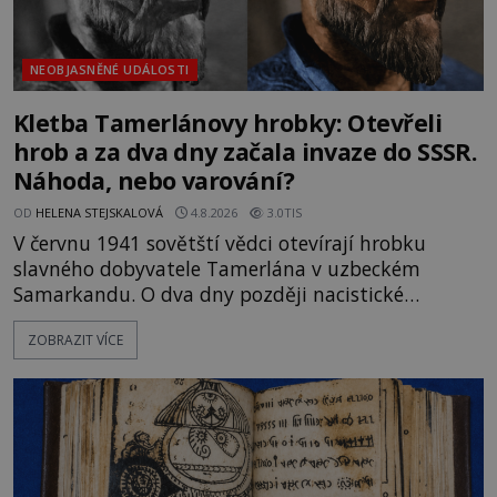
NEOBJASNĚNÉ UDÁLOSTI
Kletba Tamerlánovy hrobky: Otevřeli
hrob a za dva dny začala invaze do SSSR.
Náhoda, nebo varování?
OD
HELENA STEJSKALOVÁ
4.8.2026
3.0TIS
V červnu 1941 sovětští vědci otevírají hrobku
slavného dobyvatele Tamerlána v uzbeckém
Samarkandu. O dva dny později nacistické
Německo zahajuje operaci Barbarossa a napadá
ZOBRAZIT VÍCE
Sovětský svaz. Shoda dat je natolik zarážející, že se
rodí jedna z nejslavnějších „kleteb“ 20. století. Je
na legendě něco pravdy, nebo jde jen o fascinující
souhru okolností? Když antropolog Michail
Gerasimov (1907-1970) a