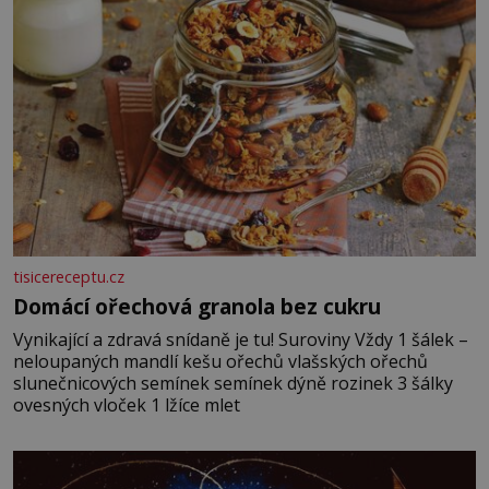
tisicereceptu.cz
Domácí ořechová granola bez cukru
Vynikající a zdravá snídaně je tu! Suroviny Vždy 1 šálek –
neloupaných mandlí kešu ořechů vlašských ořechů
slunečnicových semínek semínek dýně rozinek 3 šálky
ovesných vloček 1 lžíce mlet