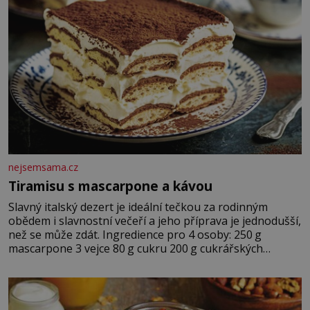
nejsemsama.cz
Tiramisu s mascarpone a kávou
Slavný italský dezert je ideální tečkou za rodinným
obědem i slavnostní večeří a jeho příprava je jednodušší,
než se může zdát. Ingredience pro 4 osoby: 250 g
mascarpone 3 vejce 80 g cukru 200 g cukrářských
piškotů 250 ml silné kávy 2 lžíce amaretta kakao na
posypání Postup: Oddělte žloutky od bílků. Žloutky
vyšlehejte s cukrem do světlé pěny a postupně do nich
vmíchejte mascarpone, aby vznikl hladký