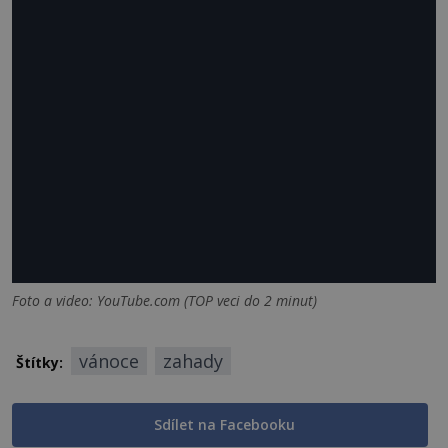
Foto a video: YouTube.com (TOP veci do 2 minut)
vánoce
zahady
Štítky:
Sdílet na Facebooku