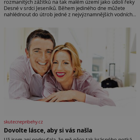
rozmanitých zážitků na tak malém území jako údolí řeky
Desné v srdci Jeseníků. Během jediného dne můžete
nahlédnout do útrob jedné z nejvýznamnějších vodních
elektráren v Evropě, vydat se na horské hřebeny, projet
se na koloběžce a den zakončit poznáváním památek ve
Velkých Losinách nebo v termálním
skutecnepribehy.cz
Dovolte lásce, aby si vás našla
Už jsem ani nedoufala, že mě něco tak krásného potká.