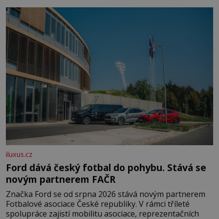
času tráví na zemi, kde sbírá zbytky semínek Jeho
domovinou je prakticky celá Austrálie s výjimkou
pobřežní oblasti.
iluxus.cz
Ford dává český fotbal do pohybu. Stává se
novým partnerem FAČR
Značka Ford se od srpna 2026 stává novým partnerem
Fotbalové asociace České republiky. V rámci tříleté
spolupráce zajistí mobilitu asociace, reprezentačních