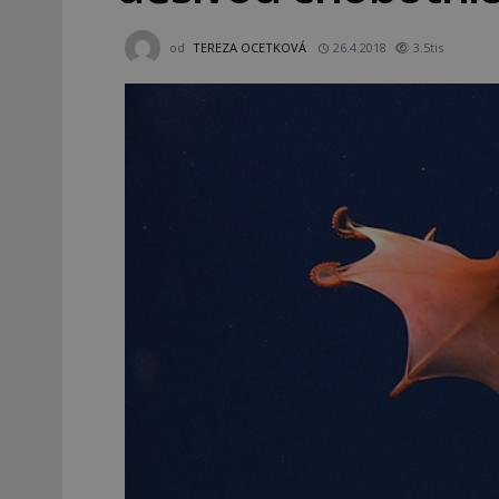
od
TEREZA OCETKOVÁ
26.4.2018
3.5tis