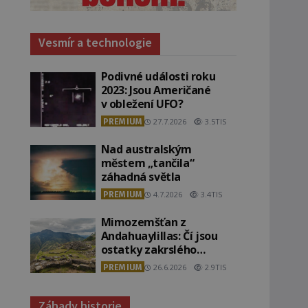
Vesmír a technologie
Podivné události roku
2023: Jsou Američané
v obležení UFO?
PREMIUM
27.7.2026
3.5TIS
Nad australským
městem „tančila“
záhadná světla
PREMIUM
4.7.2026
3.4TIS
Mimozemšťan z
Andahuaylillas: Čí jsou
ostatky zakrslého
stvoření s ohromnou
PREMIUM
26.6.2026
2.9TIS
lebkou?
Záhady historie