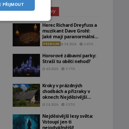
E PŘIJMOUT
Paranormální jevy
Herec Richard Dreyfuss a
muzikant Dave Grohl:
Jaké mají paranormální
zážitky?
PREMIUM
5.8.2026
2.4TIS
Hororové zábavní parky:
Straší tu oběti nehod?
4.8.2026
3.1TIS
Kroky v prázdných
chodbách a přízraky v
oknech: Nejděsivější
domy v Česku budí hrůzu
2.8.2026
3.3TIS
Nejděsivější lesy světa:
Vstoupí jen ti
nejodvážnější!