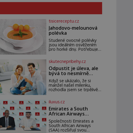
tisicereceptu.cz
Jahodovo-melounová
polévka
Studené ovocné polévky
jsou ideálním osvěžením
pro horké dny. Potřebujete
200 g jahod 600 g žlutého
melounu 100 ml sladkého
skutecnepribehy.cz
dezertního vína 50 g cukru
krystal 1 lžíci medu 200 g
Odpustit je úleva, ale
zakysané sm
bývá to nesmírně
těžké
Když se ukázalo, že si
manžel našel milenku,
rozhodla jsem se trpělivě
vyčkávat, přesvědčena, že
se dříve či později vrátí k
iluxus.cz
rodině. Možná je to jedna
z nejtěžších věcí na světě.
Emirates a South
Ale každý, kdo s tím má
African Airways
nějaké zkušenosti, se
rozšiřují partnerství.
zapřísahá, že pokud
Společnosti Emirates a
Cestujícím nově
odpustíte, znatelně se vám
South African Airways
zpřístupní dalších
uleví. Když se ke mně
(SAA) rozšiřují svou