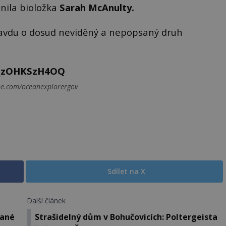
lnila bioložka
Sarah McAnulty.
pravdu o dosud neviděný a nepopsaný druh
=_zOHKSzH4OQ
be.com/oceanexplorergov
Sdílet na X
Další článek
čané
Strašidelný dům v Bohučovicích: Poltergeista