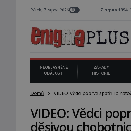
Pátek, 7. srpna 2026
7. srpna 1994
: Na ameri
NEOBJASNĚNÉ
ZÁHADY
UDÁLOSTI
HISTORIE
Domů
VIDEO: Vědci poprvé spatřili a natoč
VIDEO: Vědci poprv
děsivou chobotnic