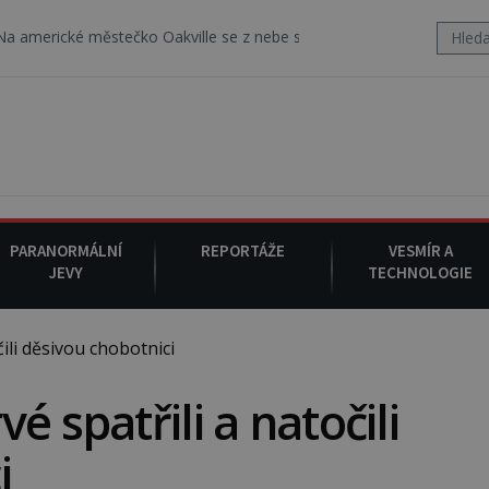
cké městečko Oakville se z nebe snáší podivná rosolovitá látka ne
PARANORMÁLNÍ
REPORTÁŽE
VESMÍR A
JEVY
TECHNOLOGIE
ili děsivou chobotnici
é spatřili a natočili
i