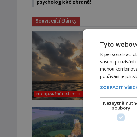
psychologické zbraně!
Související články
Tyto webové
K personalizaci o
vašem používání na
mohou kombinovat 
používání jejich s
ZOBRAZIT VŠE
NEOBJASNĚNÉ UDÁLOSTI
Nezbytně nutn
soubory