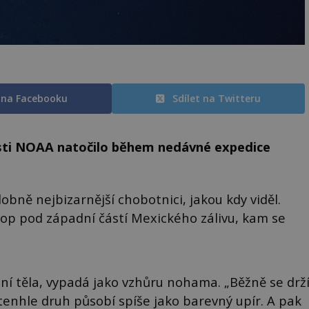
t na Facebooku
Sdílet na Twitteru
sti NOAA natočilo během nedávné expedice
obně nejbizarnější chobotnici, jakou kdy viděl.
stop pod západní částí Mexického zálivu, kam se
ní těla, vypadá jako vzhůru nohama. „Běžně se drž
tenhle druh působí spíše jako barevný upír. A pak