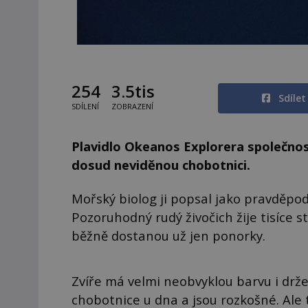
254
3.5tis
Sdíle
SDÍLENÍ
ZOBRAZENÍ
Plavidlo Okeanos Explorera společno
dosud neviděnou chobotnici.
Mořský biolog ji popsal jako pravděpod
Pozoruhodný rudý živočich žije tisíce 
běžně dostanou už jen ponorky.
Zvíře má velmi neobvyklou barvu i drže
chobotnice u dna a jsou rozkošné. Ale 