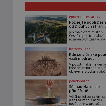
epochanacestach.cz
Poznejte údolí Desn
od Dlouhých strání 
termální prameny
Jen málokteré místo v
České republice nabízí t
rozmanitých zážitků na
malém území jako údolí
řeky Desné v srdci
historyplus.cz
Jeseníků. Během jediné
dne můžete nahlédnou
Kde se v čínské pou
do útrob jedné z
vzali modroocí
nejvýznamnějších vodní
blonďáci?
elektráren v Evropě, vy
V poušti Taklamakan by
se na horské hřebeny,
koncem minulého stolet
projet se na koloběžce
objevena stovka hrobů
den zakončit poznáván
téměř netknutými
památek ve Velkých
mumiemi. Všichni mrtví 
panidomu.cz
Losinách nebo v termá
pohřbeni s úctou a
četnými milodary. Asi ne
Sůl nad zlato, ale
přitom vědce zaujal hr
přiměřeně
tříměsíčního chlapečka 
modrou filcovou čapkou
Většina lidí po celém s
níž se draly blonďaté
jí soli až moc. Často i
vlásky. Fakt, že jsou těla
nevědomky, protože