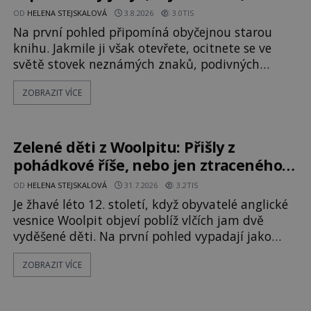
mistrovský podvrh?
OD
HELENA STEJSKALOVÁ
3.8.2026
3.0TIS
Na první pohled připomíná obyčejnou starou
knihu. Jakmile ji však otevřete, ocitnete se ve
světě stovek neznámých znaků, podivných
ilustrací a textu, který už téměř dvě století
ZOBRAZIT VÍCE
vzdoruje všem pokusům o rozluštění. Rohoncský
kodex patří mezi největší záhady evropských
dějin a dodnes nikdo s jistotou neví, kdo jej
napsal, kdy vznikl ani co vlastně vypráví.
Zelené děti z Woolpitu: Přišly z
Rohoncský kodex se poprvé objevuje v roce
pohádkové říše, nebo jen ztraceného
světa?
OD
HELENA STEJSKALOVÁ
31.7.2026
3.2TIS
Je žhavé léto 12. století, když obyvatelé anglické
vesnice Woolpit objeví poblíž vlčích jam dvě
vyděšené děti. Na první pohled vypadají jako
každé jiné, až na jednu děsivou výjimku. Jejich
ZOBRAZIT VÍCE
kůže má nazelenalý odstín, mluví
nesrozumitelnou řečí a odmítají jakékoli jídlo
kromě syrových bobů. Příběh se rychle stává