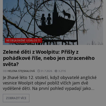
vlastně vypráví. Rohoncský kodex se poprvé
objevuje v roce
NEOBJASNĚNÉ UDÁLOSTI
Zelené děti z Woolpitu: Přišly z
pohádkové říše, nebo jen ztraceného
světa?
OD
HELENA STEJSKALOVÁ
31.7.2026
3.2TIS
Je žhavé léto 12. století, když obyvatelé anglické
vesnice Woolpit objeví poblíž vlčích jam dvě
vyděšené děti. Na první pohled vypadají jako
každé jiné, až na jednu děsivou výjimku. Jejich
ZOBRAZIT VÍCE
kůže má nazelenalý odstín, mluví
nesrozumitelnou řečí a odmítají jakékoli jídlo