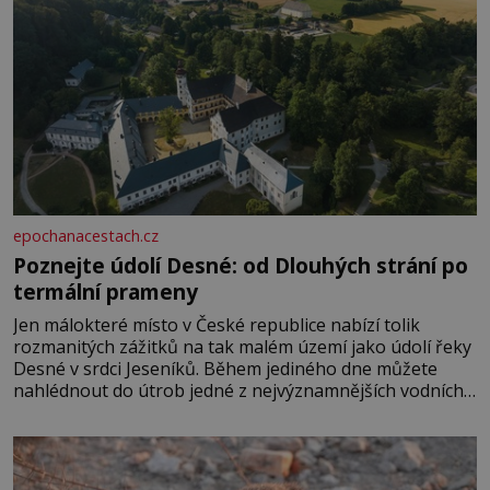
epochanacestach.cz
Poznejte údolí Desné: od Dlouhých strání po
termální prameny
Jen málokteré místo v České republice nabízí tolik
rozmanitých zážitků na tak malém území jako údolí řeky
Desné v srdci Jeseníků. Během jediného dne můžete
nahlédnout do útrob jedné z nejvýznamnějších vodních
elektráren v Evropě, vydat se na horské hřebeny, projet
se na koloběžce a den zakončit poznáváním památek ve
Velkých Losinách nebo v termálním