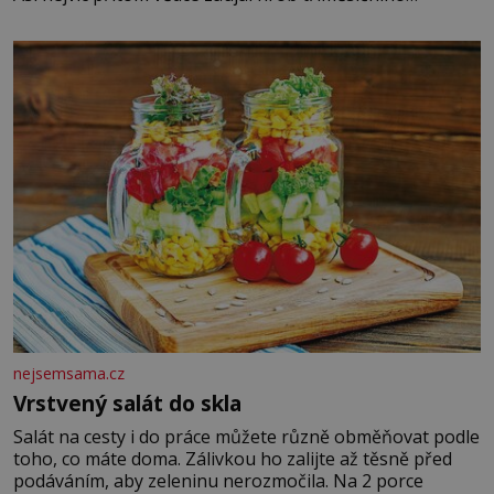
chlapečka s modrou filcovou čapkou, z níž se draly
blonďaté vlásky. Fakt, že jsou těla dávných lidí nesmírně
dobře zachovalá, přičítají odborníci zdejším klimatickým
podmínkám. Sucho, prosolené písky a extrémně
nejsemsama.cz
Vrstvený salát do skla
Salát na cesty i do práce můžete různě obměňovat podle
toho, co máte doma. Zálivkou ho zalijte až těsně před
podáváním, aby zeleninu nerozmočila. Na 2 porce