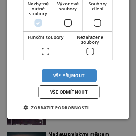
Nezbytně
Výkonové
Soubory
nutné
soubory
cílení
soubory
Funkční soubory
Nezařazené
soubory
VŠE PŘIJMOUT
Vesmír a technologie
VŠE ODMÍTNOUT
Podivné události roku 2023: Jsou
ZOBRAZIT PODROBNOSTI
Američané v obležení UFO?
PREMIUM
27.7.2026
3.5TIS
Nad australským městem