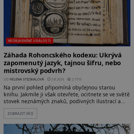
NEOBJASNĚNÉ UDÁLOSTI
Záhada Rohoncského kodexu: Ukrývá
zapomenutý jazyk, tajnou šifru, nebo
mistrovský podvrh?
OD
HELENA STEJSKALOVÁ
3.8.2026
2.7TIS
Na první pohled připomíná obyčejnou starou
knihu. Jakmile ji však otevřete, ocitnete se ve světě
stovek neznámých znaků, podivných ilustrací a
textu, který už téměř dvě století vzdoruje všem
ZOBRAZIT VÍCE
pokusům o rozluštění. Rohoncský kodex patří mezi
největší záhady evropských dějin a dodnes nikdo s
jistotou neví, kdo jej napsal, kdy vznikl ani co