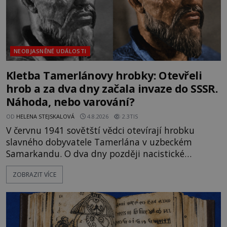
NEOBJASNĚNÉ UDÁLOSTI
Kletba Tamerlánovy hrobky: Otevřeli
hrob a za dva dny začala invaze do SSSR.
Náhoda, nebo varování?
OD
HELENA STEJSKALOVÁ
4.8.2026
2.3TIS
V červnu 1941 sovětští vědci otevírají hrobku
slavného dobyvatele Tamerlána v uzbeckém
Samarkandu. O dva dny později nacistické
Německo zahajuje operaci Barbarossa a napadá
ZOBRAZIT VÍCE
Sovětský svaz. Shoda dat je natolik zarážející, že se
rodí jedna z nejslavnějších „kleteb“ 20. století. Je
na legendě něco pravdy, nebo jde jen o fascinující
souhru okolností? Když antropolog Michail
Gerasimov (1907-1970) a