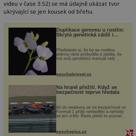
videu v čase 3:52) se má údajně ukázat tvor
ukrývající se jen kousek od břehu.
Duplikace genomu u rostlin:
Skrytá genetická zátěž i
evoluční výhoda
Představte si, že by se rostlina
jednou ráno probudila a zjistila, že
má svůj genetický manuál celý
dvakrát. Přesně to se občas v
přírodě stane – a podle nového
výzkumu to může být pro druhy
epochalnisvet.cz
vstupenka...
Na hraně přežití. Když se
bezpečnost teprve hledala
Až do nedávna se na bezpečnost ve
Formuli 1 příliš nehledělo a nehody
se jen vršily. Řada pilotů to poznala
na vlastní kůži, často s trvalými
následky nebo bohužel i ztrátou
života. Dnes nepochopiteln...
epochaplus.cz