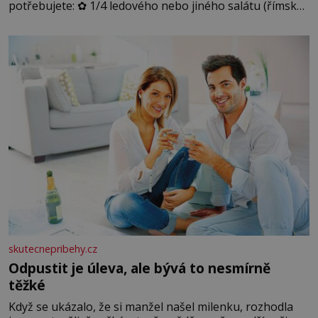
potřebujete: ✿ 1/4 ledového nebo jiného salátu (římský
salát, polníček…) ✿ 1 malá konzerva kukuřice ✿ ½
okurky ✿ 2 rajčata Zálivka: ✿ 4 lžíce olivového oleje ✿ 1
lžíci citronové šťávy ✿ ½ stroužku
skutecnepribehy.cz
Odpustit je úleva, ale bývá to nesmírně
těžké
Když se ukázalo, že si manžel našel milenku, rozhodla