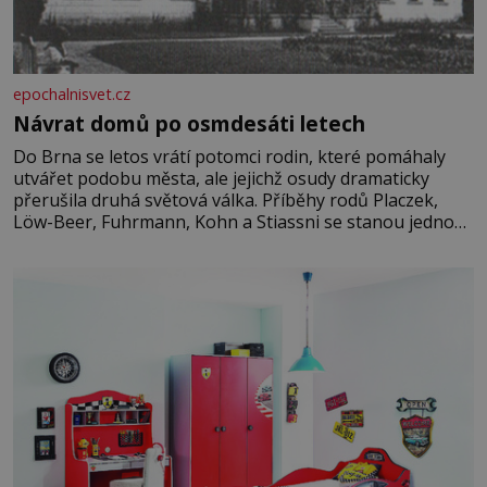
epochalnisvet.cz
Návrat domů po osmdesáti letech
Do Brna se letos vrátí potomci rodin, které pomáhaly
utvářet podobu města, ale jejichž osudy dramaticky
přerušila druhá světová válka. Příběhy rodů Placzek,
Löw-Beer, Fuhrmann, Kohn a Stiassni se stanou jednou
z hlavních dramaturgických linií festivalu židovské
kultury ŠTETL FEST 2026. Některé návraty nejsou
jednoduché. Místa, která si člověk pamatuje z rodinných
vyprávění, už dávno