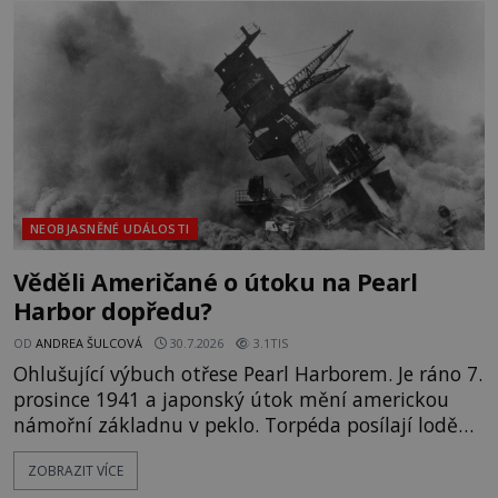
kromě syrových bobů. Příběh se rychle stává
jednou z největších záhad středověké Anglie a ani
po téměř devíti stech letech není
NEOBJASNĚNÉ UDÁLOSTI
Věděli Američané o útoku na Pearl
Harbor dopředu?
OD
ANDREA ŠULCOVÁ
30.7.2026
3.1TIS
Ohlušující výbuch otřese Pearl Harborem. Je ráno 7.
prosince 1941 a japonský útok mění americkou
námořní základnu v peklo. Torpéda posílají lodě
ke dnu, hladinu pokrývá hořící nafta a začíná
ZOBRAZIT VÍCE
jeden z nejosudovějších dnů 20. století. Všude