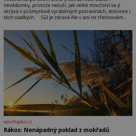
nevědomky, protože netuší, jak velké množství se jí
skrývá v průmyslově vyráběných potravinách, dokonce i
těch sladkých. Sůl je zdravá Ale v ani ne třetinovém
množství, než je pro většinu populace běžné. Její
základní složky– sodík a chlór – jsou zásadní pro
správné hospodaření
epochaplus.cz
Rákos: Nenápadný poklad z mokřadů