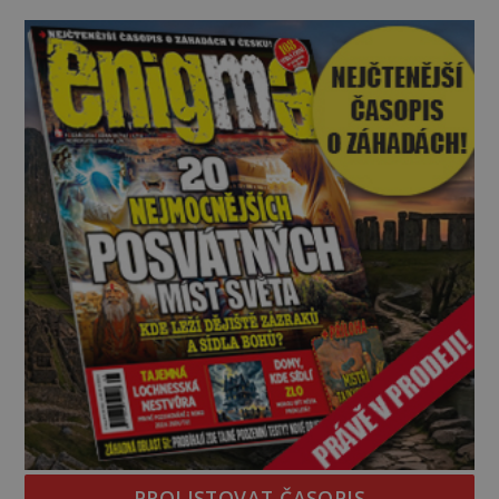
panuje zmatek, ozývají se vyděšené výkřiky, nebe
zahaluje kouř. Japonští letci se mohou radovat.
Svého nepřítele nachyt
PROLISTOVAT ČASOPIS