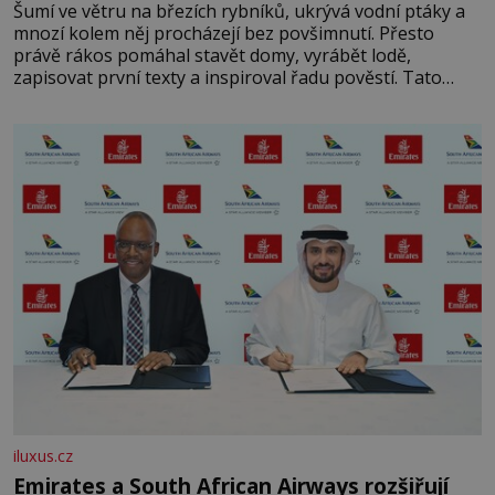
Šumí ve větru na březích rybníků, ukrývá vodní ptáky a
mnozí kolem něj procházejí bez povšimnutí. Přesto
právě rákos pomáhal stavět domy, vyrábět lodě,
zapisovat první texty a inspiroval řadu pověstí. Tato
skromná, ale užitečná rostlina provází člověka už tisíce
let. Většina lidí vnímá rákos jen jako obyčejnou kulisu
letního koupání. Stačí se však podívat
iluxus.cz
Emirates a South African Airways rozšiřují