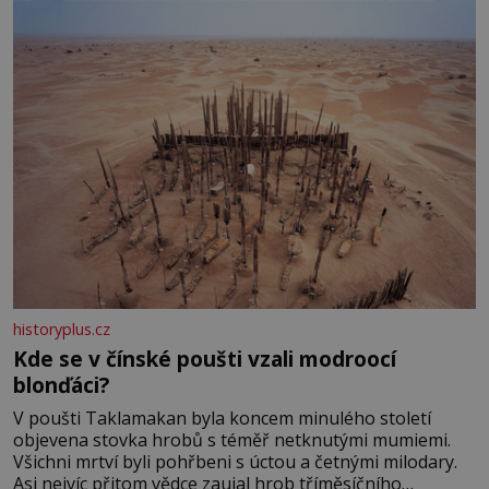
historyplus.cz
Kde se v čínské poušti vzali modroocí
blonďáci?
V poušti Taklamakan byla koncem minulého století
objevena stovka hrobů s téměř netknutými mumiemi.
Všichni mrtví byli pohřbeni s úctou a četnými milodary.
Asi nejvíc přitom vědce zaujal hrob tříměsíčního