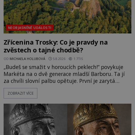
NEOBJASNĚNÉ UDÁLOSTI
Zřícenina Trosky: Co je pravdy na
zvěstech o tajné chodbě?
OD
MICHAELA HOLUBOVÁ
5.8.2026
1.7TIS
„Budeš se smažit v horoucích peklech!“ povykuje
Markéta na o dvě generace mladší Barboru. Ta jí
za chvíli slovní palbu opětuje. První je zarytá
katolička, druhá přesvědčená kališnice. A každá z
ZOBRAZIT VÍCE
nich se usídlí na jedné z věží slavného hradu
Trosky. Šlechtic Ota IV. z Bergova (1399–1452) patří
mezi vůdce protihusitského boje. Za manželku má
skutečně jistou