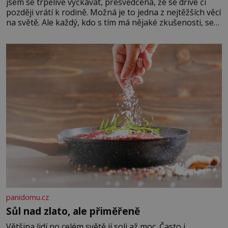
jsem se trpělivě vyčkávat, přesvědčena, že se dříve či
později vrátí k rodině. Možná je to jedna z nejtěžších věcí
na světě. Ale každý, kdo s tím má nějaké zkušenosti, se
zapřísahá, že pokud odpustíte, znatelně se vám uleví.
Když se ke mně doneslo, že si manžel pořídil milenku,
panidomu.cz
Sůl nad zlato, ale přiměřeně
Většina lidí po celém světě jí soli až moc. Často i