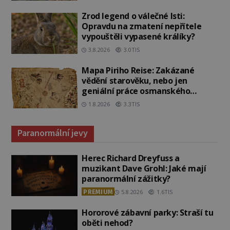
Zrod legend o válečné lsti:
Opravdu na zmatení nepřítele
vypouštěli vypasené králíky?
3.8.2026
3.0TIS
Mapa Piriho Reise: Zakázané
vědění starověku, nebo jen
geniální práce osmanského
admirála?
1.8.2026
3.3TIS
Paranormální jevy
Herec Richard Dreyfuss a
muzikant Dave Grohl: Jaké mají
paranormální zážitky?
PREMIUM
5.8.2026
1.6TIS
Hororové zábavní parky: Straší tu
oběti nehod?