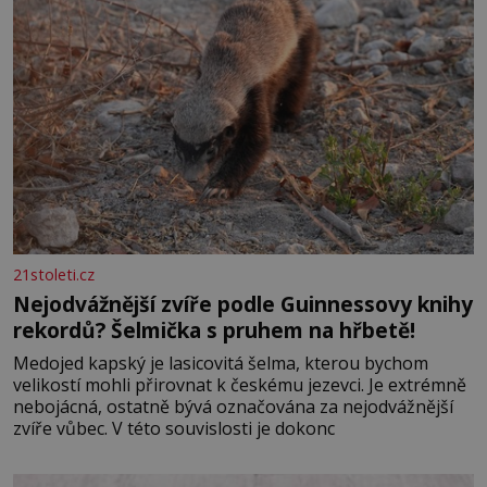
21stoleti.cz
Nejodvážnější zvíře podle Guinnessovy knihy
rekordů? Šelmička s pruhem na hřbetě!
Medojed kapský je lasicovitá šelma, kterou bychom
velikostí mohli přirovnat k českému jezevci. Je extrémně
nebojácná, ostatně bývá označována za nejodvážnější
zvíře vůbec. V této souvislosti je dokonc