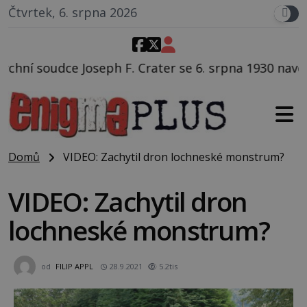
Čtvrtek, 6. srpna 2026
 Crater se 6. srpna 1930 navečeří ve své oblíbené rest
Domů
VIDEO: Zachytil dron lochneské monstrum?
VIDEO: Zachytil dron
lochneské monstrum?
od
FILIP APPL
28.9.2021
5.2tis