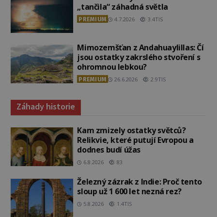
„tančila“ záhadná světla
PREMIUM
4.7.2026
3.4TIS
Mimozemšťan z Andahuaylillas: Čí
jsou ostatky zakrslého stvoření s
ohromnou lebkou?
PREMIUM
26.6.2026
2.9TIS
Záhady historie
Kam zmizely ostatky světců?
Relikvie, které putují Evropou a
dodnes budí úžas
6.8.2026
83
Železný zázrak z Indie: Proč tento
sloup už 1 600 let nezná rez?
5.8.2026
1.4TIS