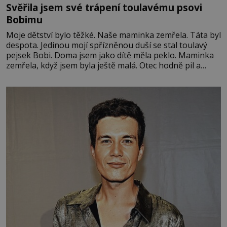
Svěřila jsem své trápení toulavému psovi
Bobimu
Moje dětství bylo těžké. Naše maminka zemřela. Táta byl
despota. Jedinou mojí spřízněnou duší se stal toulavý
pejsek Bobi. Doma jsem jako dítě měla peklo. Maminka
zemřela, když jsem byla ještě malá. Otec hodně pil a
často dokázal propít skoro celou výplatu. Čtyři roky jsem
chodila do školy u nás na vesnici. Měli mě tam rádi,
protože