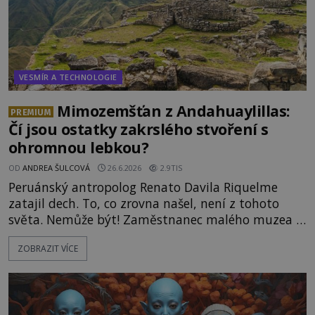
VESMÍR A TECHNOLOGIE
Mimozemšťan z Andahuaylillas:
PREMIUM
Čí jsou ostatky zakrslého stvoření s
ohromnou lebkou?
OD
ANDREA ŠULCOVÁ
26.6.2026
2.9TIS
Peruánský antropolog Renato Davila Riquelme
zatajil dech. To, co zrovna našel, není z tohoto
světa. Nemůže být! Zaměstnanec malého muzea v
peruánském městečku Andahuaylillas nedaleko
ZOBRAZIT VÍCE
legendárního Cuzca pomalu sestupuje z posvátné
hory Apu a přemýšlí, jak s touto zprávou naloží.
Právě nalezl ostatky dvou mimozemšťanů! Vědci
nad nálezem kroutí hlavou. Už na