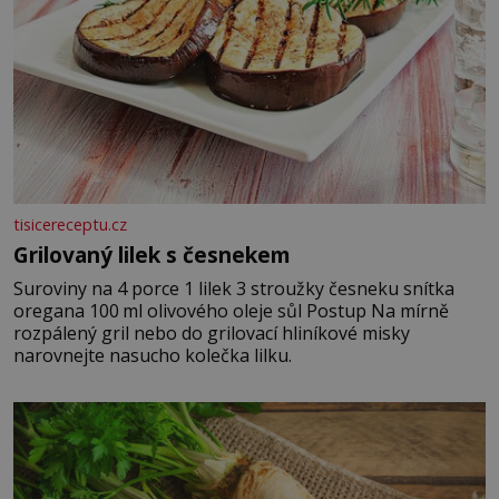
tisicereceptu.cz
Grilovaný lilek s česnekem
Suroviny na 4 porce 1 lilek 3 stroužky česneku snítka
oregana 100 ml olivového oleje sůl Postup Na mírně
rozpálený gril nebo do grilovací hliníkové misky
narovnejte nasucho kolečka lilku.