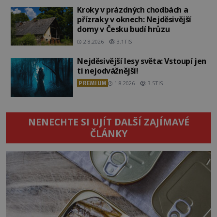
Kroky v prázdných chodbách a
přízraky v oknech: Nejděsivější
domy v Česku budí hrůzu
2.8.2026
3.1TIS
Nejděsivější lesy světa: Vstoupí jen
ti nejodvážnější!
PREMIUM
1.8.2026
3.5TIS
NENECHTE SI UJÍT DALŠÍ ZAJÍMAVÉ
ČLÁNKY