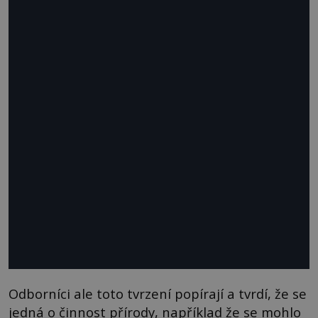
Odborníci ale toto tvrzení popírají a tvrdí, že se
jedná o činnost přírody, například že se mohlo