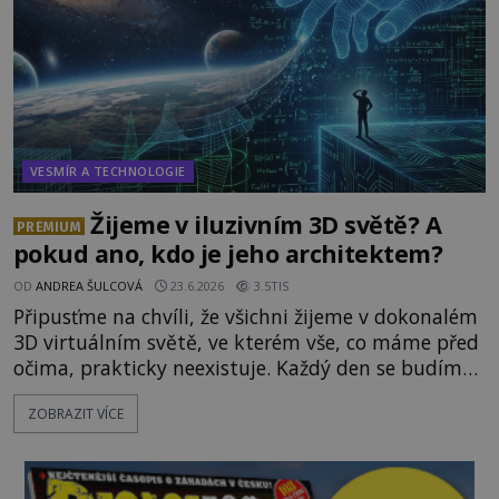
VESMÍR A TECHNOLOGIE
Žijeme v iluzivním 3D světě? A
PREMIUM
pokud ano, kdo je jeho architektem?
OD
ANDREA ŠULCOVÁ
23.6.2026
3.5TIS
Připusťme na chvíli, že všichni žijeme v dokonalém
3D virtuálním světě, ve kterém vše, co máme před
očima, prakticky neexistuje. Každý den se budíme
do počítačové simulace, která je do určité míry k
ZOBRAZIT VÍCE
nerozeznání od skutečného světa. Tato
představa může znít jako námět sci-fi filmu, ve
skutečnosti však jde o seriózní filozofickou hypoté