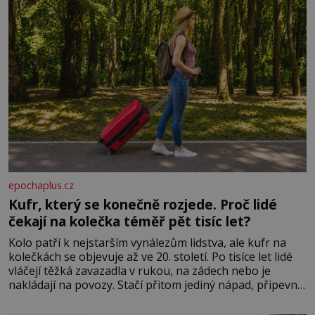
epochaplus.cz
Kufr, který se konečně rozjede. Proč lidé
čekají na kolečka téměř pět tisíc let?
Kolo patří k nejstarším vynálezům lidstva, ale kufr na
kolečkách se objevuje až ve 20. století. Po tisíce let lidé
vláčejí těžká zavazadla v rukou, na zádech nebo je
nakládají na povozy. Stačí přitom jediný nápad, připevnit
ke kufru kolečka. Jenže právě ten nikdo dlouho
nedostane. Až jednou se na letišti ozve věta, která změní