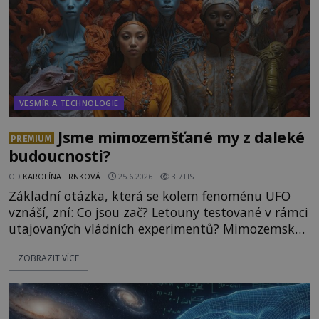
VESMÍR A TECHNOLOGIE
Jsme mimozemšťané my z daleké
PREMIUM
budoucnosti?
OD
KAROLÍNA TRNKOVÁ
25.6.2026
3.7TIS
Základní otázka, která se kolem fenoménu UFO
vznáší, zní: Co jsou zač? Letouny testované v rámci
utajovaných vládních experimentů? Mimozemské
vesmírné lodě plnící na Zemi nám neznámý úkol?
ZOBRAZIT VÍCE
Skokani mezi dimenzemi, putující po mostech
skrze reality do paralelních světů? O všech těchto
možnostech již desítky let vzrušeně diskutují
vědci, ufologo