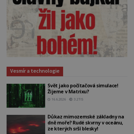
Vesmír a technologie
Svět jako počítačová simulace!
Žijeme v Matrixu?
16.6.2026
3.2TIS
Důkaz mimozemské základny na
dně moře? Rudé skvrny v oceánu,
ze kterých srší blesky!