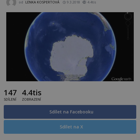
od
LENKA KOSPERTOVÁ
9.3.2018
4.4tis
147
4.4tis
SDÍLENÍ
ZOBRAZENÍ
Sdílet na Facebooku
Sdílet na X