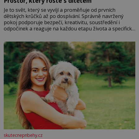
Prostor, který roste s dítětem
Je to svět, který se vyvíjí a proměňuje od prvních
dětských krůčků až po dospívání. Správně navržený
pokoj podporuje bezpečí, kreativitu, soustředění i
odpočinek a reaguje na každou etapu života a specifické
potřeby dítěte. Pro nejmenší je klíčová jednoduchost,
měkkost a bezpečí, proto by pokoj miminka měl působit
především klidně a útulně. Předškolní věk je
skutecnepribehy.cz