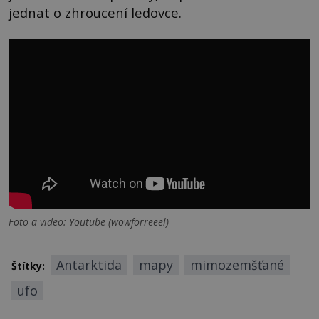
jednat o zhroucení ledovce.
Foto a video: Youtube (wowforreeel)
Antarktida
mapy
mimozemšťané
Štítky:
ufo