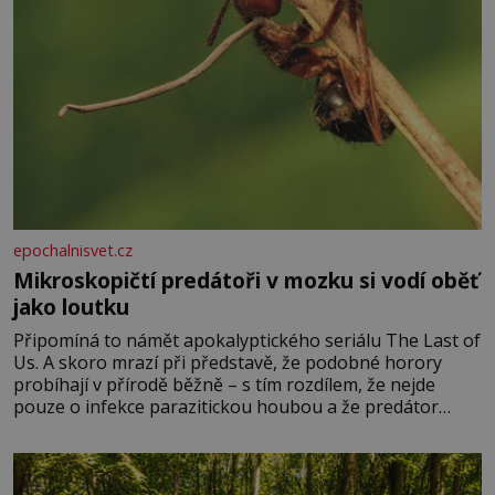
epochalnisvet.cz
Mikroskopičtí predátoři v mozku si vodí oběť
jako loutku
Připomíná to námět apokalyptického seriálu The Last of
Us. A skoro mrazí při představě, že podobné horory
probíhají v přírodě běžně – s tím rozdílem, že nejde
pouze o infekce parazitickou houbou a že predátor
dokáže ovládat jen vývojově nesrovnatelně jednodušší
živočichy, než je člověk. Najít skutečné zombie není nic
nemožného ani v naší přírodě.