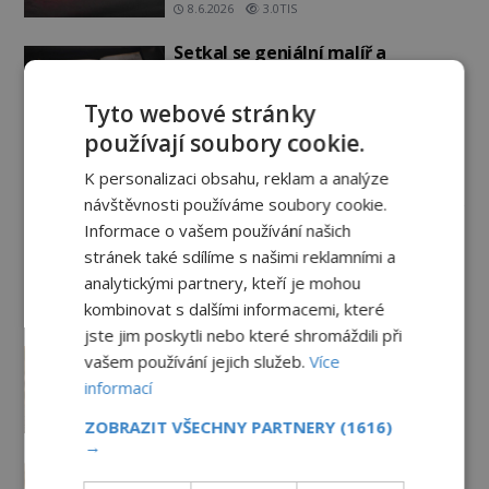
8.6.2026
3.0TIS
Setkal se geniální malíř a
vynálezce s mimozemšťany a
vstoupil do jiné dimenze?
Tyto webové stránky
7.6.2026
3.3TIS
používají soubory cookie.
K personalizaci obsahu, reklam a analýze
Záhady historie
návštěvnosti používáme soubory cookie.
Informace o vašem používání našich
Železný zázrak z Indie: Proč tento
stránek také sdílíme s našimi reklamními a
sloup už 1 600 let nezná rez?
analytickými partnery, kteří je mohou
5.8.2026
1.2TIS
kombinovat s dalšími informacemi, které
jste jim poskytli nebo které shromáždili při
Zrod legend o válečné lsti:
vašem používání jejich služeb.
Více
Opravdu na zmatení nepřítele
informací
vypouštěli vypasené králíky?
3.8.2026
3.0TIS
ZOBRAZIT VŠECHNY PARTNERY
(1616)
→
Mapa Piriho Reise: Zakázané