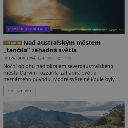
VESMÍR A TECHNOLOGIE
Nad australským městem
PREMIUM
„tančila“ záhadná světla
OD
EVA SOUKUPOVÁ
4.7.2026
3.4TIS
Noční oblohu nad okrajem severoaustralského
města Darwin rozzářila záhadná světla
neznámého původu. Modré světelné koule byly
viditelné nejméně dvacet minut, během nichž se
ZOBRAZIT VÍCE
opakovaně objevovaly a zase mizely. Svědek, který
úkaz zachytil na mobilní telefon, se domnívá, že
mohlo jít o návštěvu ze světa duchů. Záhadný
záznam okamžitě rozpoutal deb