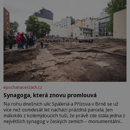
epochanacestach.cz
Synagoga, která znovu promlouvá
Na rohu dnešních ulic Spálená a Přízova v Brně se už
více než osmdesát let nachází prázdná parcela. Jen
málokdo z kolemjdoucích tuší, že právě zde stála jedna z
největších synagog v českých zemích – monumentální
stavba, která byla po desetiletí symbolem sebevědomé a