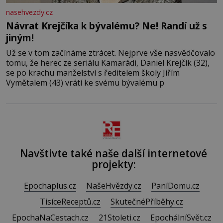
nasehvezdy.cz
Návrat Krejčíka k bývalému? Ne! Randí už s
jiným!
Už se v tom začínáme ztrácet. Nejprve vše nasvědčovalo
tomu, že herec ze seriálu Kamarádi, Daniel Krejčík (32),
se po krachu manželství s ředitelem školy Jiřím
Vymětalem (43) vrátí ke svému bývalému p
Navštivte také naše další internetové
projekty:
Epochaplus.cz
NašeHvězdy.cz
PaníDomu.cz
TisíceReceptů.cz
SkutečnéPříběhy.cz
EpochaNaCestach.cz
21Stoleti.cz
EpochálníSvět.cz