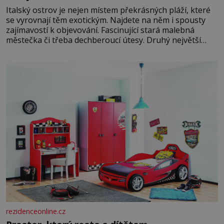
Italský ostrov je nejen místem překrásných pláží, které
se vyrovnají těm exotickým. Najdete na něm i spousty
zajímavostí k objevování. Fascinující stará malebná
městečka či třeba dechberoucí útesy. Druhý největší
italský ostrov o velikosti přibližně jedné třetiny České
republiky vás ohromí nejen svými plážemi s bílým
pískem jako v Karibiku, ale i divokou krajinou, také
bohatou historií i luxusem.Zjistěte,
rezidenceonline.cz