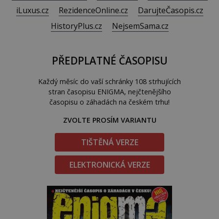
iLuxus.cz
RezidenceOnline.cz
DarujteČasopis.cz
HistoryPlus.cz
NejsemSama.cz
PŘEDPLATNÉ ČASOPISU
Každý měsíc do vaší schránky 108 strhujících
stran časopisu ENIGMA, nejčtenějšího
časopisu o záhadách na českém trhu!
ZVOLTE PROSÍM VARIANTU
TIŠTĚNÁ VERZE
ELEKTRONICKÁ VERZE