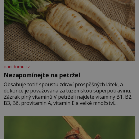
panidomu.cz
Nezapomínejte na petržel
Obsahuje totiž spoustu zdraví prospěšných látek, a
dokonce je považována za tuzemskou superpotravinu.
Zázrak plný vitaminů V petrželi najdete vitaminy B1, B2,
B3, B6, provitamin A, vitamin E a velké množství
vitamínu C (nejvíce ho má nať, dokonce třikrát více než
pomeranč, v kořeni je také, ale je ho desetkrát méně), a
kyselinu listovou. Ale