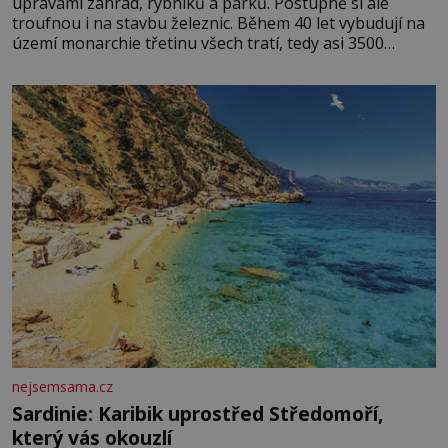
úpravami zahrad, rybníků a parků. Postupně si ale
troufnou i na stavbu železnic. Během 40 let vybudují na
území monarchie třetinu všech tratí, tedy asi 3500
kilometrů! Ohromně na tom zbohatnou… Podnikavého
ducha zdědí bratři Kleinové po otci Johannovi (1756–
1835), který má malý statek na Jesenicku
nejsemsama.cz
Sardinie: Karibik uprostřed Středomoří,
který vás okouzlí