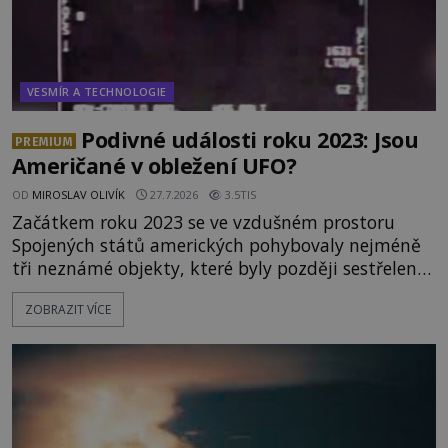
VESMÍR A TECHNOLOGIE
Podivné události roku 2023: Jsou
PREMIUM
Američané v obležení UFO?
OD
MIROSLAV OLIVÍK
27.7.2026
3.5TIS
Začátkem roku 2023 se ve vzdušném prostoru
Spojených států amerických pohybovaly nejméně
tři neznámé objekty, které byly později sestřeleny.
Do dnešních dnů nebyly trosky těchto létajících
ZOBRAZIT VÍCE
těles objeveny. Je možné, že šlo o nějaké nové
armádní výzkumné technologie? Nebo snad byly
mimozemského původu? Dne 4. února roku 2023
vydává