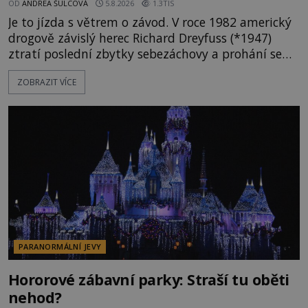
OD
ANDREA ŠULCOVÁ
5.8.2026
1.3TIS
Je to jízda s větrem o závod. V roce 1982 americký
drogově závislý herec Richard Dreyfuss (*1947)
ztratí poslední zbytky sebezáchovy a prohání se
po silnicích ve svém mercedesu jako utržený ze
ZOBRAZIT VÍCE
řetězu. Vše vyvrcholí katastrofou, když to Dreyfuss
napálí v plné rychlosti do stromu! Policie ve vraku
následně nalezne schovaný kokain. Tímto
momentem se slavnému
PARANORMÁLNÍ JEVY
Hororové zábavní parky: Straší tu oběti
nehod?