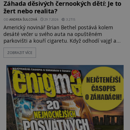
Záhada děsivých černookých dětí: Je to
žert nebo realita?
OD
ANDREA ŠULCOVÁ
29.7.2026
3.2TIS
Americký novinář Brian Bethel postává kolem
desáté večer u svého auta na opuštěném
parkovišti a kouří cigaretu. Když odhodí vajgl a
chystá se nastoupit do auta, přijdou k němu dva
ZOBRAZIT VÍCE
mladí chlapci, kterým může být okolo 14 let.
„Pane, byl byste tak laskav a svezl nás domů? Je to
pouhých několik minut od tohoto parkoviště,“
zeptá se suverénně jeden z nich. P