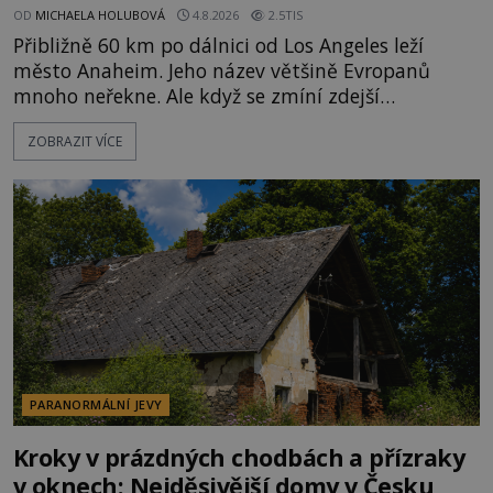
OD
MICHAELA HOLUBOVÁ
4.8.2026
2.5TIS
Přibližně 60 km po dálnici od Los Angeles leží
město Anaheim. Jeho název většině Evropanů
mnoho neřekne. Ale když se zmíní zdejší
Disneyland, je hned jasno. Zábavní park vyroste na
ZOBRAZIT VÍCE
poklidném místě bývalého sadu pomerančovníků.
Klid tu teď rozhodně nepanuje, park navštíví
kolem 17 000 000 zábavychtivých lidí ročně. A ač je
velká snaha to utajit, někteří z
PARANORMÁLNÍ JEVY
Kroky v prázdných chodbách a přízraky
v oknech: Nejděsivější domy v Česku