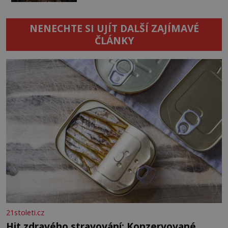
NENECHTE SI UJÍT DALŠÍ ZAJÍMAVÉ
ČLÁNKY
21stoleti.cz
Hit zdravého stravování: Konzervované