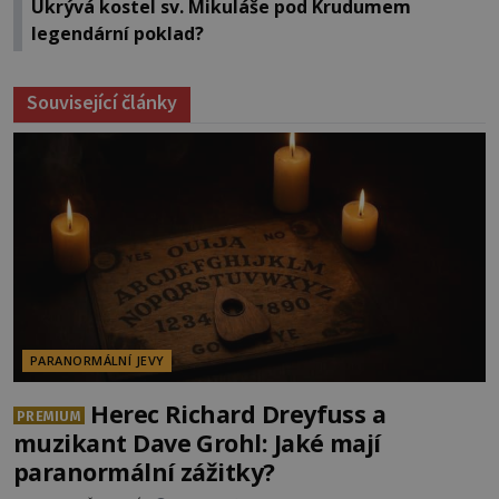
Ukrývá kostel sv. Mikuláše pod Krudumem
legendární poklad?
Související články
PARANORMÁLNÍ JEVY
Herec Richard Dreyfuss a
PREMIUM
muzikant Dave Grohl: Jaké mají
paranormální zážitky?