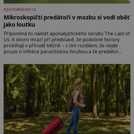
epochalnisvet.cz
Mikroskopičtí predátoři v mozku si vodí oběť
jako loutku
Připomíná to námět apokalyptického seriálu The Last of
Us. A skoro mrazí při představě, že podobné horory
probíhají v přírodě běžně – s tím rozdílem, že nejde
pouze o infekce parazitickou houbou a že predátor
dokáže ovládat jen vývojově nesrovnatelně jednodušší
živočichy, než je člověk. Najít skutečné zombie není nic
nemožného ani v naší přírodě.