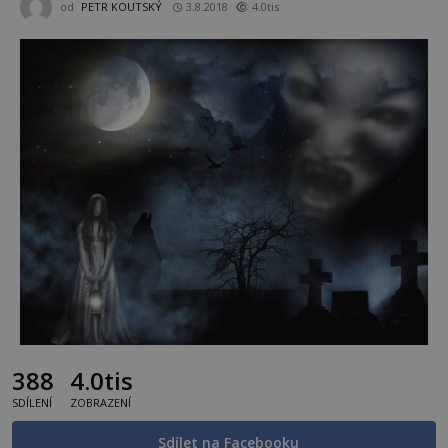
od
PETR KOUTSKÝ
3.8.2018
4.0tis
388
4.0tis
SDÍLENÍ
ZOBRAZENÍ
Sdílet na Facebooku