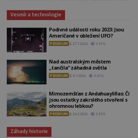
Vesmír a technologie
Podivné události roku 2023: Jsou
Američané v obležení UFO?
PREMIUM
27.7.2026
3.5TIS
Nad australským městem
„tančila“ záhadná světla
PREMIUM
4.7.2026
3.4TIS
Mimozemšťan z Andahuaylillas: Čí
jsou ostatky zakrslého stvoření s
ohromnou lebkou?
PREMIUM
26.6.2026
2.9TIS
Záhady historie