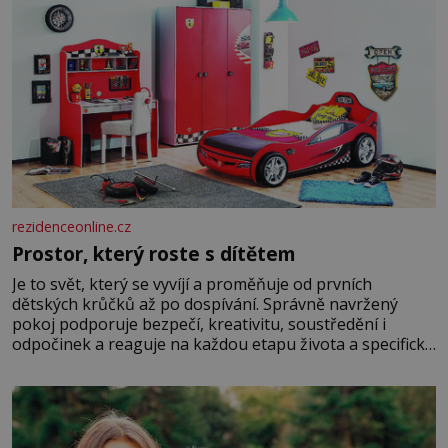
rezidenceonline.cz
Prostor, který roste s dítětem
Je to svět, který se vyvíjí a proměňuje od prvních
dětských krůčků až po dospívání. Správně navržený
pokoj podporuje bezpečí, kreativitu, soustředění i
odpočinek a reaguje na každou etapu života a specifické
potřeby dítěte. Pro nejmenší je klíčová jednoduchost,
měkkost a bezpečí, proto by pokoj miminka měl působit
především klidně a útulně. Předškolní věk je