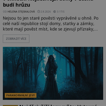
budí hrůzu
OD
HELENA STEJSKALOVÁ
2.8.2026
3.1TIS
Nejsou to jen staré pověsti vyprávěné u ohně. Po
celé naší republice stojí domy, statky a zámky,
které mají pověst míst, kde se zjevují přízraky,
ozývají nevysvětlitelné zvuky nebo se dějí podivné
ZOBRAZIT VÍCE
jevy. Zatímco historici většinou hledají racionální
vysvětlení, záhadologové upozorňují, že některé
lokality vykazují nápadně podobná svědectví po
celé generace. A právě tato opakující se svědectví
ud
PARANORMÁLNÍ JEVY