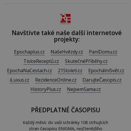
Navštivte také naše další internetové
projekty:
Epochaplus.cz
NašeHvězdy.cz
PaníDomu.cz
TisíceReceptů.cz
SkutečnéPříběhy.cz
EpochaNaCestach.cz
21Stoleti.cz
EpochálníSvět.cz
iLuxus.cz
RezidenceOnline.cz
DarujteČasopis.cz
HistoryPlus.cz
NejsemSama.cz
PŘEDPLATNÉ ČASOPISU
Každý měsíc do vaší schránky 108 strhujících
stran časopisu ENIGMA, nejčtenějšího