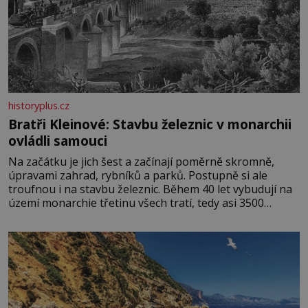
historyplus.cz
Bratři Kleinové: Stavbu železnic v monarchii
ovládli samouci
Na začátku je jich šest a začínají poměrně skromně,
úpravami zahrad, rybníků a parků. Postupně si ale
troufnou i na stavbu železnic. Během 40 let vybudují na
území monarchie třetinu všech tratí, tedy asi 3500
kilometrů! Ohromně na tom zbohatnou… Podnikavého
ducha zdědí bratři Kleinové po otci Johannovi (1756–
1835), který má malý statek na Jesenicku