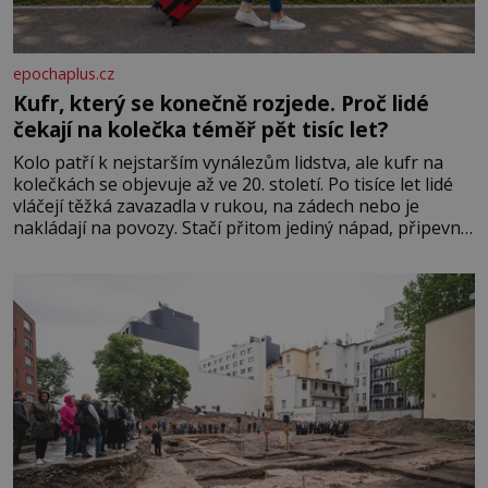
epochaplus.cz
Kufr, který se konečně rozjede. Proč lidé
čekají na kolečka téměř pět tisíc let?
Kolo patří k nejstarším vynálezům lidstva, ale kufr na
kolečkách se objevuje až ve 20. století. Po tisíce let lidé
vláčejí těžká zavazadla v rukou, na zádech nebo je
nakládají na povozy. Stačí přitom jediný nápad, připevnit
ke kufru kolečka. Jenže právě ten nikdo dlouho
nedostane. Až jednou se na letišti ozve věta, která změní