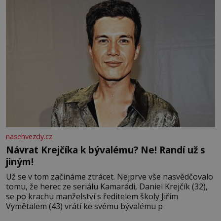
nasehvezdy.cz
Návrat Krejčíka k bývalému? Ne! Randí už s
jiným!
Už se v tom začínáme ztrácet. Nejprve vše nasvědčovalo
tomu, že herec ze seriálu Kamarádi, Daniel Krejčík (32),
se po krachu manželství s ředitelem školy Jiřím
Vymětalem (43) vrátí ke svému bývalému p