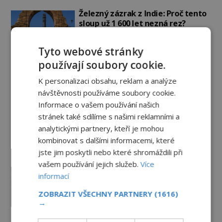
Železný zázrak z Indie: Proč tento
sloup už 1 600 let nezná rez?
5.8.2026
1.2TIS
Tyto webové stránky
používají soubory cookie.
Zrod legend o válečné lsti:
Opravdu na zmatení nepřítele
K personalizaci obsahu, reklam a analýze
vypouštěli vypasené králíky?
návštěvnosti používáme soubory cookie.
3.8.2026
3.0TIS
Informace o vašem používání našich
stránek také sdílíme s našimi reklamními a
Mapa Piriho Reise: Zakázané
vědění starověku, nebo jen
analytickými partnery, kteří je mohou
geniální práce osmanského
kombinovat s dalšími informacemi, které
admirála?
1.8.2026
3.3TIS
jste jim poskytli nebo které shromáždili při
vašem používání jejich služeb.
Více
Kamenní giganti z Baalbeku: Jak
informací
se podařilo přesunout bloky o
hmotnosti stovek tun?
ZOBRAZIT VŠECHNY PARTNERY
(1616)
→
31.7.2026
3.3TIS