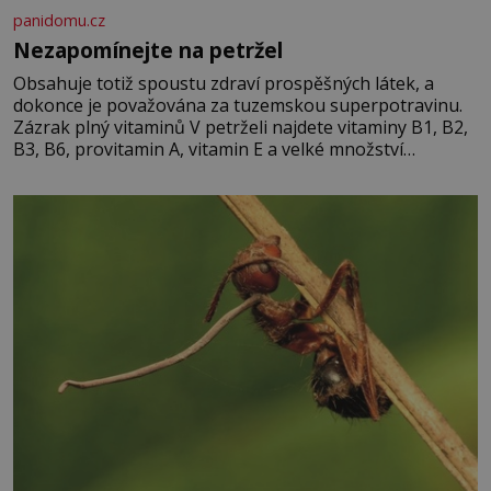
panidomu.cz
Nezapomínejte na petržel
Obsahuje totiž spoustu zdraví prospěšných látek, a
dokonce je považována za tuzemskou superpotravinu.
Zázrak plný vitaminů V petrželi najdete vitaminy B1, B2,
B3, B6, provitamin A, vitamin E a velké množství
vitamínu C (nejvíce ho má nať, dokonce třikrát více než
pomeranč, v kořeni je také, ale je ho desetkrát méně), a
kyselinu listovou. Ale