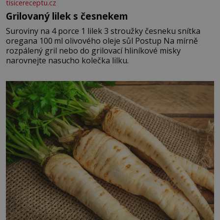
tisicereceptu.cz
Grilovaný lilek s česnekem
Suroviny na 4 porce 1 lilek 3 stroužky česneku snítka
oregana 100 ml olivového oleje sůl Postup Na mírně
rozpálený gril nebo do grilovací hliníkové misky
narovnejte nasucho kolečka lilku.