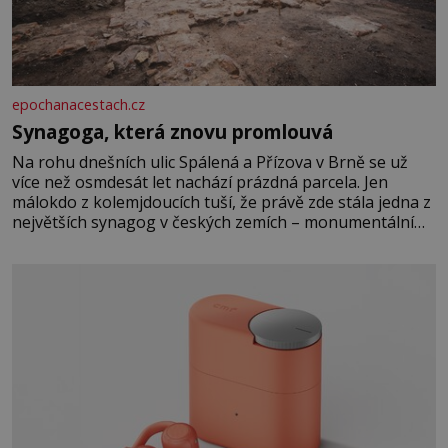
epochanacestach.cz
Synagoga, která znovu promlouvá
Na rohu dnešních ulic Spálená a Přízova v Brně se už
více než osmdesát let nachází prázdná parcela. Jen
málokdo z kolemjdoucích tuší, že právě zde stála jedna z
největších synagog v českých zemích – monumentální
stavba, která byla po desetiletí symbolem sebevědomé a
prosperující židovské komunity. Brněnská Velká
synagoga byla slavnostně otevřena v roce