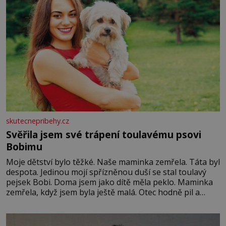
skutecnepribehy.cz
Svěřila jsem své trápení toulavému psovi
Bobimu
Moje dětství bylo těžké. Naše maminka zemřela. Táta byl
despota. Jedinou mojí spřízněnou duší se stal toulavý
pejsek Bobi. Doma jsem jako dítě měla peklo. Maminka
zemřela, když jsem byla ještě malá. Otec hodně pil a
často dokázal propít skoro celou výplatu. Čtyři roky jsem
chodila do školy u nás na vesnici. Měli mě tam rádi,
protože