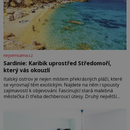
nejsemsama.cz
Sardinie: Karibik uprostřed Středomoří,
který vás okouzlí
Italský ostrov je nejen místem překrásných pláží, které
se vyrovnají těm exotickým. Najdete na něm i spousty
zajímavostí k objevování. Fascinující stará malebná
městečka či třeba dechberoucí útesy. Druhý největší
italský ostrov o velikosti přibližně jedné třetiny České
republiky vás ohromí nejen svými plážemi s bílým
pískem jako v Karibiku, ale i divokou krajinou, také
bohatou historií i luxusem.Zjistěte,