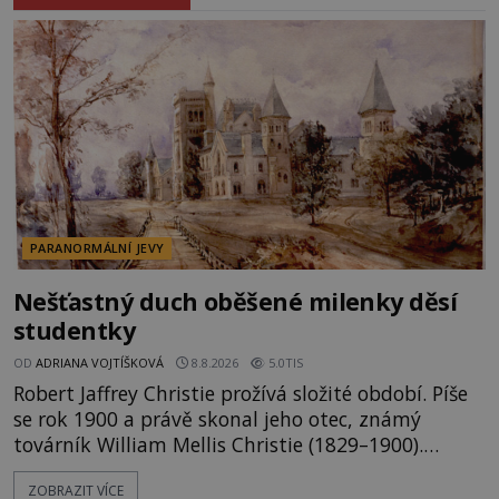
PARANORMÁLNÍ JEVY
Nešťastný duch oběšené milenky děsí
studentky
OD
ADRIANA VOJTÍŠKOVÁ
8.8.2026
5.0TIS
Robert Jaffrey Christie prožívá složité období. Píše
se rok 1900 a právě skonal jeho otec, známý
továrník William Mellis Christie (1829–1900).
Smutná událost je ale doprovázena ohromným
ZOBRAZIT VÍCE
dědictvím... Robertu připadne rodinné sídlo v