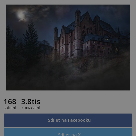
168
3.8tis
SDÍLENÍ
ZOBRAZENÍ
Sdílet na Facebooku
Sdílet na X