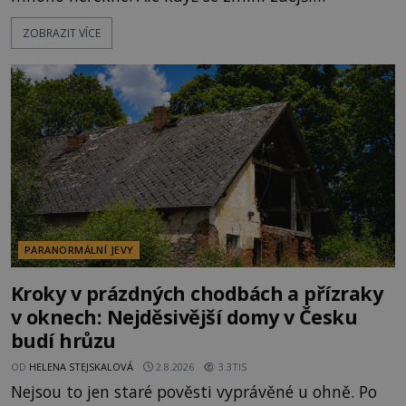
Disneyland, je hned jasno. Zábavní park vyroste na
ZOBRAZIT VÍCE
poklidném místě bývalého sadu pomerančovníků.
Klid tu teď rozhodně nepanuje, park navštíví
kolem 17 000 000 zábavychtivých lidí ročně. A ač je
velká snaha to utajit, někteří z
PARANORMÁLNÍ JEVY
Kroky v prázdných chodbách a přízraky
v oknech: Nejděsivější domy v Česku
budí hrůzu
OD
HELENA STEJSKALOVÁ
2.8.2026
3.3TIS
Nejsou to jen staré pověsti vyprávěné u ohně. Po