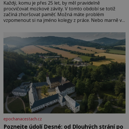
Každý, komu je přes 25 let, by měl pravidelně
procvičovat mozkové závity. V tomto období se totiž
začíná zhoršovat paměť. Možná máte problém
vzpomenout si na jméno kolegy z práce. Nebo marně v
paměti lovíte název knížky, kterou jste nedávno přečetli.
Je to opravdu tak, s věkem jako kdyby se paměť
rozhodla stávkovat. Cvičte
epochanacestach.cz
Poznejte údolí Desné: od Dlouhých strání po