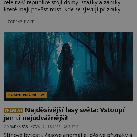
celé naší republice stojí domy, statky a zámky,
které mají pověst míst, kde se zjevují přízraky,
ozývají nevysvětlitelné zvuky nebo se dějí podivné
ZOBRAZIT VÍCE
jevy. Zatímco historici většinou hledají racionální
vysvětlení, záhadologové upozorňují, že některé
lokality vykazují nápadně podobná svědectví po
celé generace. A právě tato opakující se svědectví
ud
PARANORMÁLNÍ JEVY
Nejděsivější lesy světa: Vstoupí
PREMIUM
jen ti nejodvážnější!
OD
RADKA SÁBLIKOVÁ
1.8.2026
3.5TIS
Stínové bytosti, časové anomálie, děsivé přízraky a