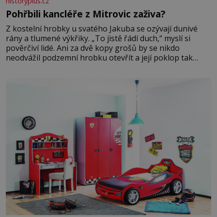
historyplus.cz
Pohřbili kancléře z Mitrovic zaživa?
Z kostelní hrobky u svatého Jakuba se ozývají dunivé
rány a tlumené výkřiky. „To jistě řádí duch,“ myslí si
pověrčiví lidé. Ani za dvě kopy grošů by se nikdo
neodvážil podzemní hrobku otevřít a její poklop tak
raději jen skrápí svěcenou vodou. Za několik dní divné
burácení skutečně ustane. Když o mnoho let později
hrobku