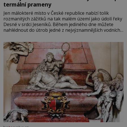
termální prameny
Jen málokteré místo v České republice nabízí tolik
rozmanitých zážitků na tak malém území jako údolí řeky
Desné v srdci Jeseníků. Během jediného dne můžete
nahlédnout do útrob jedné z nejvýznamnějších vodních
elektráren v Evropě, vydat se na horské hřebeny, projet
se na koloběžce a den zakončit poznáváním památek ve
Velkých Losinách nebo v termálním