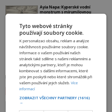
Ayia Napa: Kyperské vodní
monstrum s mírumilovnou
povahou
7.8.2026
5.4TIS
Tyto webové stránky
používají soubory cookie.
Ztracený hrob svatého Mikuláše:
Tajná výprava, která odnesla
K personalizaci obsahu, reklam a analýze
nejslavnější relikvii do Itálie
návštěvnosti používáme soubory cookie.
7.8.2026
2.9TIS
Informace o vašem používání našich
stránek také sdílíme s našimi reklamními a
Kam zmizely ostatky světců?
Relikvie, které putují Evropou a
analytickými partnery, kteří je mohou
dodnes budí úžas
kombinovat s dalšími informacemi, které
jste jim poskytli nebo které shromáždili při
6.8.2026
3.3TIS
vašem používání jejich služeb.
Více
informací
Paranormální jevy
ZOBRAZIT VŠECHNY PARTNERY
(1616)
→
Záhada děsivých černookých dětí:
Je to žert nebo realita?