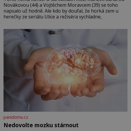
Novákovou (44) a Vojtěchem Moravcem (39) se toho
napsalo už hodně. Ale kdo by doufal, že horká zem u
herečky ze seriálu Ulice a režiséra vychladne,
panidomu.cz
Nedovolte mozku stárnout