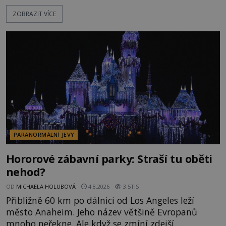
po silnicích ve svém mercedesu jako utržený ze
ZOBRAZIT VÍCE
řetězu. Vše vyvrcholí katastrofou, když to Dreyfuss
napálí v plné rychlosti do stromu! Policie ve vraku
následně nalezne schovaný kokain. Tímto
momentem se slavnému
PARANORMÁLNÍ JEVY
Hororové zábavní parky: Straší tu oběti
nehod?
OD
MICHAELA HOLUBOVÁ
4.8.2026
3.5TIS
Přibližně 60 km po dálnici od Los Angeles leží
město Anaheim. Jeho název většině Evropanů
mnoho neřekne. Ale když se zmíní zdejší