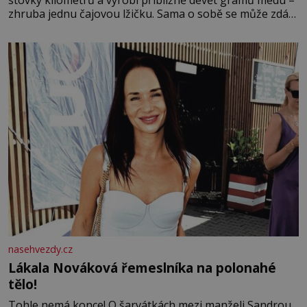
stovky kilometrů a vyrobí přibližně devět gramů medu –
zhruba jednu čajovou lžičku. Sama o sobě se může zdát
bezvýznamná. Teprve když se spojí s dalšími desítkami
tisíc příslušnic svého včelstva, vznikne jeden z
nejdokonalejších organismů
nasehvezdy.cz
Lákala Nováková řemeslníka na polonahé
tělo!
Tohle nemá konce! O šarvátkách mezi manželi Sandrou