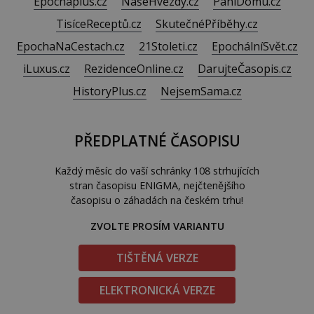
Epochaplus.cz
NašeHvězdy.cz
PaníDomu.cz
TisíceReceptů.cz
SkutečnéPříběhy.cz
EpochaNaCestach.cz
21Stoleti.cz
EpochálníSvět.cz
iLuxus.cz
RezidenceOnline.cz
DarujteČasopis.cz
HistoryPlus.cz
NejsemSama.cz
PŘEDPLATNÉ ČASOPISU
Každý měsíc do vaší schránky 108 strhujících
stran časopisu ENIGMA, nejčtenějšího
časopisu o záhadách na českém trhu!
ZVOLTE PROSÍM VARIANTU
TIŠTĚNÁ VERZE
ELEKTRONICKÁ VERZE