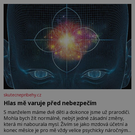
skutecnepribehy.cz
Hlas mě varuje před nebezpečím
S manželem máme dvě děti a dokonce jsme už prarodiči.
Mohla bych žít normálně, nebýt jedné zásadní změny,
která mi nabourala mysl. Živím se jako mzdová účetní a
konec měsíce je pro mě vždy velice psychicky náročným