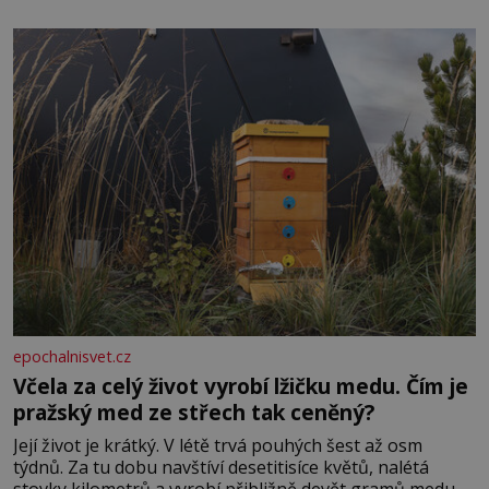
obdobím. Od té chvíle, co máme vnoučata, mi dcera čím
dál častěji volá o pomoc, co se hlídání týče. Dalo by se
epochalnisvet.cz
Včela za celý život vyrobí lžičku medu. Čím je
pražský med ze střech tak ceněný?
Její život je krátký. V létě trvá pouhých šest až osm
týdnů. Za tu dobu navštíví desetitisíce květů, nalétá