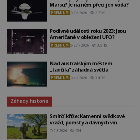
Marsu? Je na něm přeci jen voda?
PREMIUM
7.8.2026
2.7TIS
Podivné události roku 2023: Jsou
Američané v obležení UFO?
PREMIUM
27.7.2026
3.5TIS
Nad australským městem
„tančila“ záhadná světla
PREMIUM
4.7.2026
3.4TIS
Záhady historie
Smírčí kříže: Kamenní svědkové
vražd, pomsty a dávných vin
9.8.2026
434