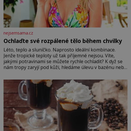
nejsemsama.cz
Ochlaďte své rozpálené tělo během chvilky
Léto, teplo a sluníčko. Naprosto ideální kombinace.
Jenže tropické teploty už tak příjemné nejsou. Víte,
jakými potravinami se můžete rychle ochladit? K dyž se
nám tropy zaryjí pod kůži, hledáme úlevu v bazénu nebo
pomocí klimatizace. Jenže ne vždycky můžeme být v jejich
blízkosti. Nemusíte však zoufat. Pokud budete mít
promyšlený jídelníček, žadné pařáky si na vás