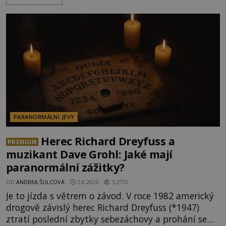
Torontu. Takový majetek skýtá řadu výhod, avšak
ta, na niž přijde Robert, by jen tak někoho
nenapadla. N
PARANORMÁLNÍ JEVY
Herec Richard Dreyfuss a
PREMIUM
muzikant Dave Grohl: Jaké mají
paranormální zážitky?
OD
ANDREA ŠULCOVÁ
5.8.2026
3.2TIS
Je to jízda s větrem o závod. V roce 1982 americký
drogově závislý herec Richard Dreyfuss (*1947)
ztratí poslední zbytky sebezáchovy a prohání se