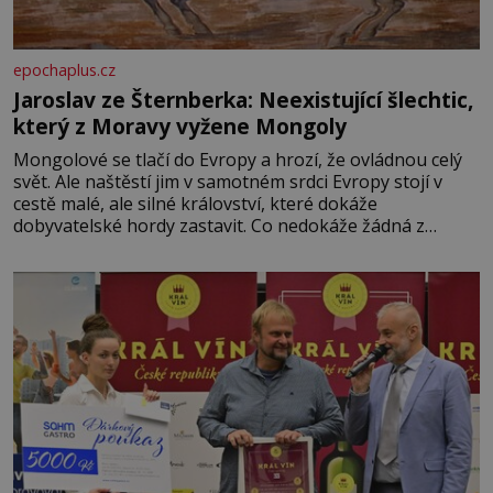
epochaplus.cz
Jaroslav ze Šternberka: Neexistující šlechtic,
který z Moravy vyžene Mongoly
Mongolové se tlačí do Evropy a hrozí, že ovládnou celý
svět. Ale naštěstí jim v samotném srdci Evropy stojí v
cestě malé, ale silné království, které dokáže
dobyvatelské hordy zastavit. Co nedokáže žádná z
asijských říší, co nedokážou Němci – to dokáže český
král. Nebo že by ne? Mongolové od roku 1223 postupují
podél Kaspického a Azovského moře,