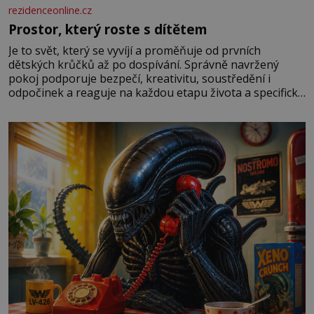
rezidenceonline.cz
Prostor, který roste s dítětem
Je to svět, který se vyvíjí a proměňuje od prvních
dětských krůčků až po dospívání. Správně navržený
pokoj podporuje bezpečí, kreativitu, soustředění i
odpočinek a reaguje na každou etapu života a specifické
potřeby dítěte. Pro nejmenší je klíčová jednoduchost,
měkkost a bezpečí, proto by pokoj miminka měl působit
především klidně a útulně. Předškolní věk je