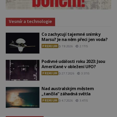
Vesmír a technologie
Co zachycují tajemné snímky
Marsu? Je na něm přeci jen voda?
PREMIUM
7.8.2026
2.1TIS
Podivné události roku 2023: Jsou
Američané v obležení UFO?
PREMIUM
27.7.2026
3.5TIS
Nad australským městem
„tančila“ záhadná světla
PREMIUM
4.7.2026
3.4TIS