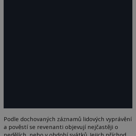
Podle dochovaných záznamů lidových vyprávění
a pověstí se revenanti objevují nejčastěji o
nedělích, nebo v období svátků. Jejich příchod