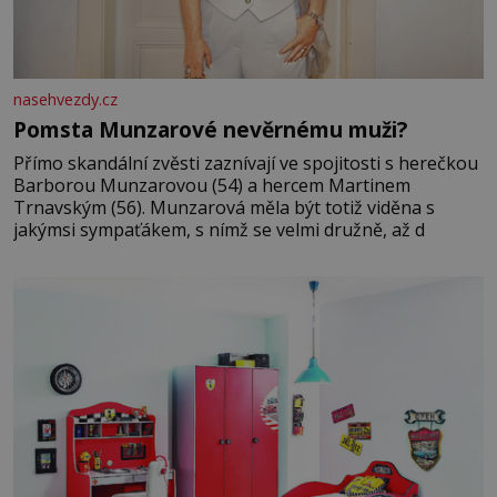
nasehvezdy.cz
Pomsta Munzarové nevěrnému muži?
Přímo skandální zvěsti zaznívají ve spojitosti s herečkou
Barborou Munzarovou (54) a hercem Martinem
Trnavským (56). Munzarová měla být totiž viděna s
jakýmsi sympaťákem, s nímž se velmi družně, až d