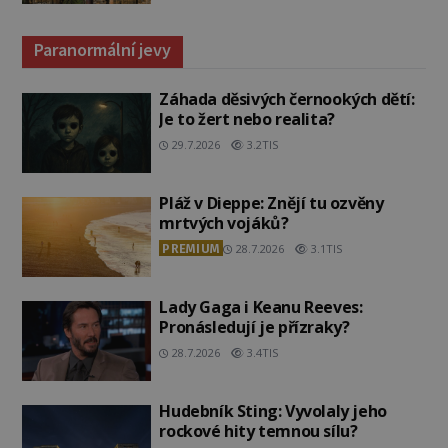
Paranormální jevy
Záhada děsivých černookých dětí:
Je to žert nebo realita?
29.7.2026
3.2TIS
Pláž v Dieppe: Znějí tu ozvěny
mrtvých vojáků?
PREMIUM
28.7.2026
3.1TIS
Lady Gaga i Keanu Reeves:
Pronásledují je přízraky?
28.7.2026
3.4TIS
Hudebník Sting: Vyvolaly jeho
rockové hity temnou sílu?