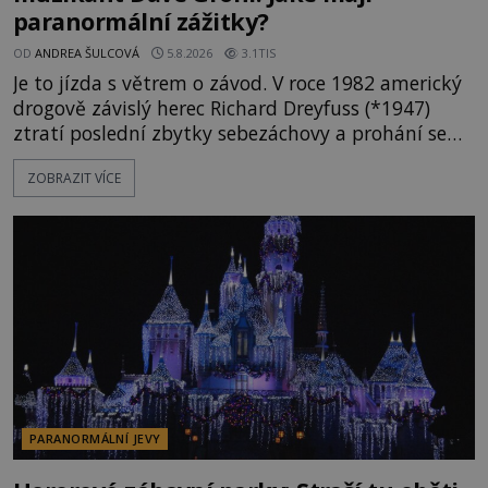
paranormální zážitky?
OD
ANDREA ŠULCOVÁ
5.8.2026
3.1TIS
Je to jízda s větrem o závod. V roce 1982 americký
drogově závislý herec Richard Dreyfuss (*1947)
ztratí poslední zbytky sebezáchovy a prohání se
po silnicích ve svém mercedesu jako utržený ze
ZOBRAZIT VÍCE
řetězu. Vše vyvrcholí katastrofou, když to Dreyfuss
napálí v plné rychlosti do stromu! Policie ve vraku
následně nalezne schovaný kokain. Tímto
momentem se slavnému
PARANORMÁLNÍ JEVY