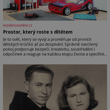
rezidenceonline.cz
Prostor, který roste s dítětem
Je to svět, který se vyvíjí a proměňuje od prvních
dětských krůčků až po dospívání. Správně navržený
pokoj podporuje bezpečí, kreativitu, soustředění i
odpočinek a reaguje na každou etapu života a specifické
potřeby dítěte. Pro nejmenší je klíčová jednoduchost,
měkkost a bezpečí, proto by pokoj miminka měl působit
především klidně a útulně. Předškolní věk je