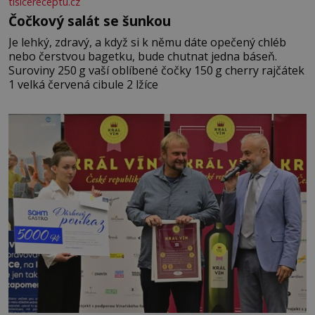
tisicereceptu.cz
Čočkový salát se šunkou
Je lehký, zdravý, a když si k němu dáte opečený chléb
nebo čerstvou bagetku, bude chutnat jedna báseň.
Suroviny 250 g vaší oblíbené čočky 150 g cherry rajčátek
1 velká červená cibule 2 lžíce