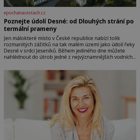
epochanacestach.cz
Poznejte údolí Desné: od Dlouhých strání po
termální prameny
Jen málokteré místo v České republice nabízí tolik
rozmanitých zážitků na tak malém území jako údolí řeky
Desné v srdci Jeseníků. Během jediného dne můžete
nahlédnout do útrob jedné z nejvýznamnějších vodních
elektráren v Evropě, vydat se na horské hřebeny, projet
se na koloběžce a den zakončit poznáváním památek ve
Velkých Losinách nebo v termálním