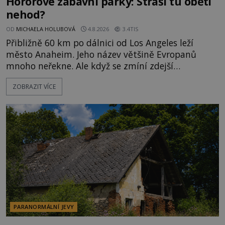
Hororové zábavní parky: Straší tu oběti
nehod?
OD
MICHAELA HOLUBOVÁ
4.8.2026
3.4TIS
Přibližně 60 km po dálnici od Los Angeles leží
město Anaheim. Jeho název většině Evropanů
mnoho neřekne. Ale když se zmíní zdejší
Disneyland, je hned jasno. Zábavní park vyroste na
ZOBRAZIT VÍCE
poklidném místě bývalého sadu pomerančovníků.
Klid tu teď rozhodně nepanuje, park navštíví
kolem 17 000 000 zábavychtivých lidí ročně. A ač je
velká snaha to utajit, někteří z
PARANORMÁLNÍ JEVY