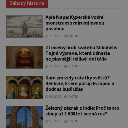
Záhady historie
Ayia Napa: Kyperské vodní
monstrum s mírumilovnou
povahou
7.8.2026
4.8TIS
Ztracený hrob svatého Mikuláše:
Tajná výprava, která odnesla
nejslavnější relikvii do Itálie
7.8.2026
2.3TIS
Kam zmizely ostatky světců?
Relikvie, které putují Evropou a
dodnes budí úžas
6.8.2026
3.0TIS
Železný zázrak z Indie: Proč tento
sloup už 1 600 let nezná rez?
5.8.2026
2.9TIS