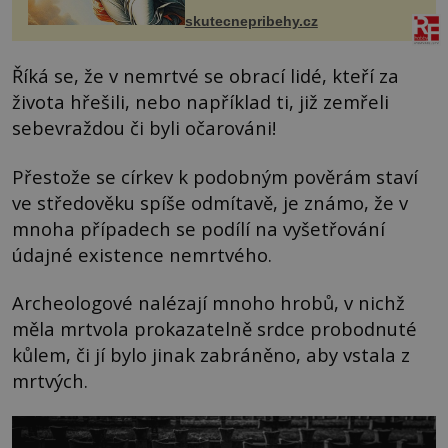
Čech, kde jsme si naplánova...
skutecnepribehy.cz
Říká se, že v nemrtvé se obrací lidé, kteří za
života hřešili, nebo například ti, již zemřeli
sebevraždou či byli očarováni!
Přestože se církev k podobným pověrám staví
ve středověku spíše odmítavě, je známo, že v
mnoha případech se podílí na vyšetřování
údajné existence nemrtvého.
Archeologové nalézají mnoho hrobů, v nichž
měla mrtvola prokazatelně srdce probodnuté
kůlem, či jí bylo jinak zabráněno, aby vstala z
mrtvých.