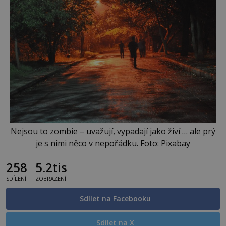
Nejsou to zombie – uvažují, vypadají jako živí … ale prý
je s nimi něco v nepořádku. Foto: Pixabay
258
5.2tis
SDÍLENÍ
ZOBRAZENÍ
Sdílet na Facebooku
Sdílet na X