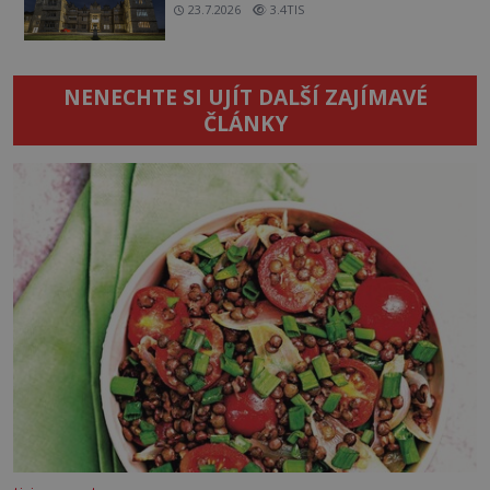
23.7.2026
3.4TIS
NENECHTE SI UJÍT DALŠÍ ZAJÍMAVÉ
ČLÁNKY