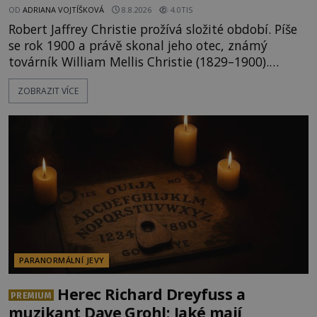
OD
ADRIANA VOJTÍŠKOVÁ
8.8.2026
4.0TIS
Robert Jaffrey Christie prožívá složité období. Píše
se rok 1900 a právě skonal jeho otec, známý
továrník William Mellis Christie (1829–1900).
Smutná událost je ale doprovázena ohromným
ZOBRAZIT VÍCE
dědictvím... Robertu připadne rodinné sídlo v
Torontu. Takový majetek skýtá řadu výhod, avšak
ta, na niž přijde Robert, by jen tak někoho
nenapadla. N
PARANORMÁLNÍ JEVY
Herec Richard Dreyfuss a
PREMIUM
muzikant Dave Grohl: Jaké mají