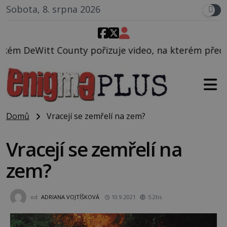
Sobota, 8. srpna 2026
řizuje video, na kterém před jeho vozem po cestě ut
Domů
Vracejí se zemřelí na zem?
Vracejí se zemřelí na
zem?
od
ADRIANA VOJTÍŠKOVÁ
10.9.2021
5.2tis