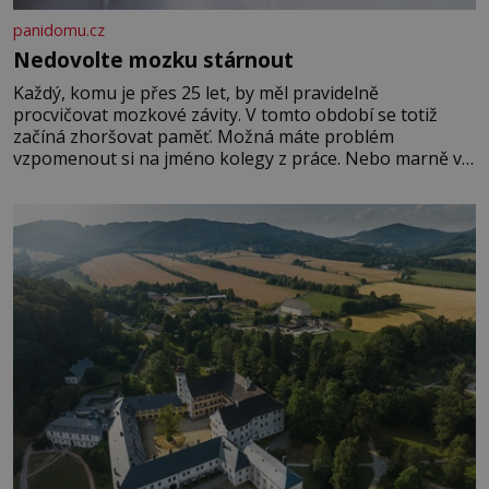
panidomu.cz
Nedovolte mozku stárnout
Každý, komu je přes 25 let, by měl pravidelně
procvičovat mozkové závity. V tomto období se totiž
začíná zhoršovat paměť. Možná máte problém
vzpomenout si na jméno kolegy z práce. Nebo marně v
paměti lovíte název knížky, kterou jste nedávno přečetli.
Je to opravdu tak, s věkem jako kdyby se paměť
rozhodla stávkovat. Cvičte