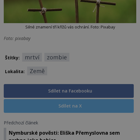
Silné znamení tří křížů vás ochrání. Foto: Pixabay
Foto: pixabay
mrtví
zombie
Štítky:
Země
Lokalita:
Sdílet na Facebooku
Sdílet na X
Předchozí článek
Nymburské pověsti: Eliška Přemyslovna sem