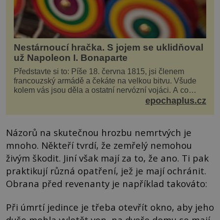
Nestárnoucí hračka. S jojem se uklidňoval
už Napoleon I. Bonaparte
Představte si to: Píše 18. června 1815, jsi členem
francouzský armádě a čekáte na velkou bitvu. Všude
kolem vás jsou děla a ostatní nervózní vojáci. A co
děláte vy? Hrajete si… s jojem! Zdá se v...
epochaplus.cz
Názorů na skutečnou hrozbu nemrtvých je
mnoho. Někteří tvrdí, že zemřelý nemohou
živým škodit. Jiní však mají za to, že ano. Ti pak
praktikují různá opatření, jež je mají ochránit.
Obrana před revenanty je například takováto:
Při úmrtí jedince je třeba otevřít okno, aby jeho
duše mohla vyletět ven, na dveře domu se mají