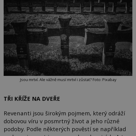
Jsou mrtví. Ale vážně musí mrtví i zůstat? Foto: Pixabay
TŘI KŘÍŽE NA DVEŘE
Revenanti jsou širokým pojmem, který odráží
dobovou víru v posmrtný život a jeho různé
podoby. Podle některých pověstí se například