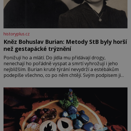
historyplus.cz
Kněz Bohuslav Burian: Metody StB byly horší
než gestapácké trýznění
Ponižují ho a mlátí. Do jídla mu přidávají drogy,
nenechají ho pořádně vyspat a smrtí vyhrožují i jeho
nejbližším. Burian kruté týrání nevydrží a estébákům
podepíše všechno, co po něm chtějí. Svým podpisem jim
potvrdí také to, že na něj během výslechů nikdo nevyvíjel
fyzický ani psychický nátlak. Syn brněnského řezníka
chce být knězem a