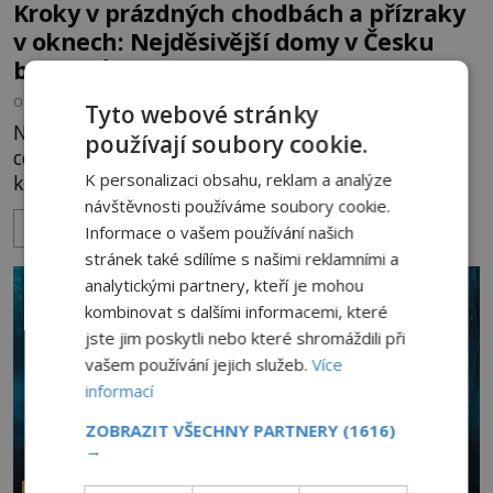
Kroky v prázdných chodbách a přízraky
v oknech: Nejděsivější domy v Česku
budí hrůzu
OD
HELENA STEJSKALOVÁ
2.8.2026
3.3TIS
Tyto webové stránky
Nejsou to jen staré pověsti vyprávěné u ohně. Po
používají soubory cookie.
celé naší republice stojí domy, statky a zámky,
K personalizaci obsahu, reklam a analýze
které mají pověst míst, kde se zjevují přízraky,
návštěvnosti používáme soubory cookie.
ozývají nevysvětlitelné zvuky nebo se dějí podivné
ZOBRAZIT VÍCE
jevy. Zatímco historici většinou hledají racionální
Informace o vašem používání našich
vysvětlení, záhadologové upozorňují, že některé
stránek také sdílíme s našimi reklamními a
lokality vykazují nápadně podobná svědectví po
analytickými partnery, kteří je mohou
celé generace. A právě tato opakující se svědectví
kombinovat s dalšími informacemi, které
ud
jste jim poskytli nebo které shromáždili při
vašem používání jejich služeb.
Více
informací
ZOBRAZIT VŠECHNY PARTNERY
(1616)
→
PARANORMÁLNÍ JEVY