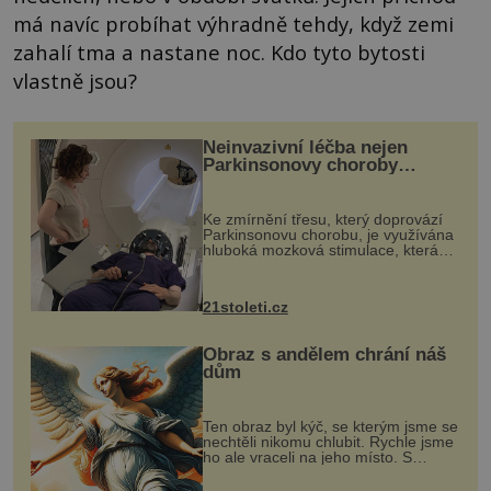
má navíc probíhat výhradně tehdy, když zemi
zahalí tma a nastane noc. Kdo tyto bytosti
vlastně jsou?
Neinvazivní léčba nejen
Parkinsonovy choroby
pomocí ultrazvukové
„helmy“
Ke zmírnění třesu, který doprovází
Parkinsonovu chorobu, je využívána
hluboká mozková stimulace, která
však vyžaduje vysoce invazivní
zákrok. Ultrazvuk zase není vhodný
k dostatečně přesnému zacílení ...
21stoleti.cz
Obraz s andělem chrání náš
dům
Ten obraz byl kýč, se kterým jsme se
nechtěli nikomu chlubit. Rychle jsme
ho ale vraceli na jeho místo. S
manželem Vaškem jsme si pořídili
chaloupku, takový domek na severu