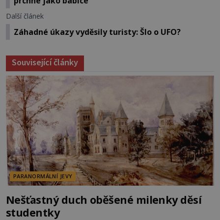
prchne jako babice
Další článek
Záhadné úkazy vyděsily turisty: Šlo o UFO?
Související články
PARANORMÁLNÍ JEVY
Nešťastný duch oběšené milenky děsí
studentky