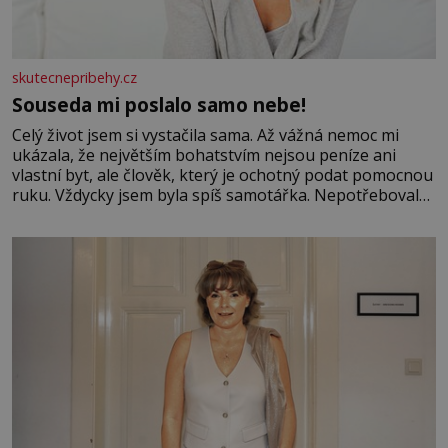
skutecnepribehy.cz
Souseda mi poslalo samo nebe!
Celý život jsem si vystačila sama. Až vážná nemoc mi
ukázala, že největším bohatstvím nejsou peníze ani
vlastní byt, ale člověk, který je ochotný podat pomocnou
ruku. Vždycky jsem byla spíš samotářka. Nepotřebovala
jsem kolem sebe partu kamarádek ani partnera. Stačily
mi knihy, práce a hlavně klid. Hned po studiích jsem
odešla z rodného města,