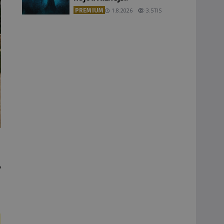
PREMIUM
1.8.2026
3.5TIS
y