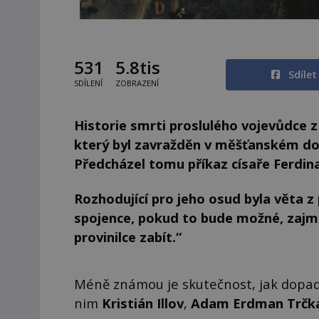
531
5.8tis
Sdíle
SDÍLENÍ
ZOBRAZENÍ
Historie smrti proslulého vojevůdce z 
který byl zavražděn v měšťanském do
Předcházel tomu příkaz císaře Ferdinan
Rozhodující pro jeho osud byla věta z 
spojence, pokud to bude možné, zajm
provinilce zabít.“
Méně známou je skutečnost, jak dopadl
nim
Kristián Illov
,
Adam Erdman Trčk