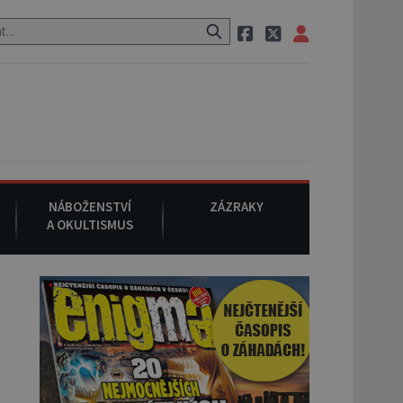
 cestě utíká zvláštní psovitá šelma, údajně bájná čupakabra.
8. 
NÁBOŽENSTVÍ
ZÁZRAKY
A OKULTISMUS