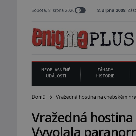
Sobota, 8. srpna 2026
8. srpna 2008
: Zástupce šerifa v 
NEOBJASNĚNÉ
ZÁHADY
UDÁLOSTI
HISTORIE
Domů
Vražedná hostina na chebském hradě
Vražedná hostina
Vyvolala paranorm