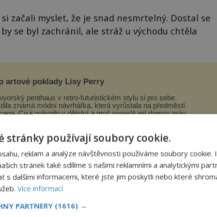
 si začali myslet, že je snad nesmrtelný. Dostal se
y se byl zachránil, ale stráž u východu chtěla
p artové poklady Lisy Perry
yorský penthaus v retro-futuristickém stylu si pro sebe
ídila známá módní návrhářka, která vyrůstala na předměstí
caga. Co ji ovlivnilo v dětství a proč vypadá její domov právě
o? Interié...
 stránky používají soubory cookie.
bsahu, reklam a analýze návštěvnosti používáme soubory cookie. 
šich stránek také sdílíme s našimi reklamními a analytickými partn
s dalšími informacemi, které jste jim poskytli nebo které shromá
lužeb.
Více informací
CHNY PARTNERY
(1616) →
Zajímavé články najdete také na
rezidenceonline.cz