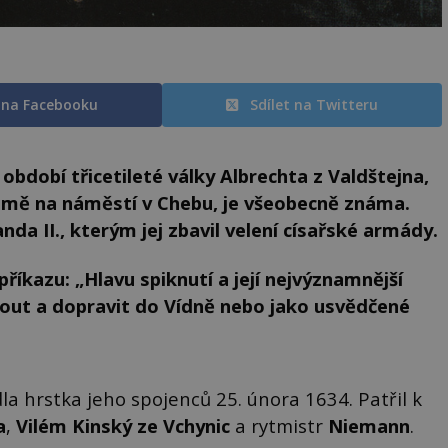
t na Facebooku
Sdílet na Twitteru
období třicetileté války Albrechta z Valdštejna,
mě na náměstí v Chebu, je všeobecně známa.
da II., kterým jej zbavil velení císařské armády.
příkazu: „Hlavu spiknutí a její nejvýznamnější
out a dopravit do Vídně nebo jako usvědčené
a hrstka jeho spojenců 25. února 1634. Patřil k
a
,
Vilém Kinský ze Vchynic
a rytmistr
Niemann
.