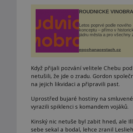
ROUDNICKÉ VINOBRA
Letos poprvé podle nového
konceptu – přímo v histori
jádru města a pro všechny 
zdarma. Hlavní program se
odehraje na Karlově a Hus
náměstí. Návštěvníci se m
epochanacestach.cz
těšit na víno, burčák, pes...
Když přijali pozvání velitele Chebu po
netušili, že jde o zradu. Gordon spole
na jejich likvidaci a připravili past.
Uprostřed bujaré hostiny na smluvené
vyrazili spiklenci s komandem vojáků.
Kinský nic netuše byl zabit hned, ale I
sebe sekal a bodal, lehce zranil Leslieh