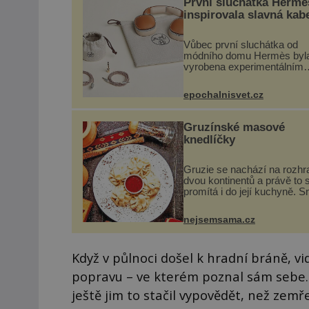
První sluchátka Hermé
inspirovala slavná kab
Vůbec první sluchátka od
módního domu Hermès byl
vyrobena experimentálním
laboratoří Hermès Ateliers
Horizons. Elegantní gadget 
epochalnisvet.cz
vyžádal dva roky vývoje a c
se ručně šitou hovězí kůží 
kovový...
Gruzínské masové
knedlíčky
Gruzie se nachází na rozhr
dvou kontinentů a právě to 
promítá i do její kuchyně. S
se v ní evropské a asijské 
a díky tomu vznikají rozman
nejsemsama.cz
chuťově bohaté pokrmy, kte
rozhodně st...
Když v půlnoci došel k hradní bráně, v
popravu – ve kterém poznal sám sebe. 
ještě jim to stačil vypovědět, než zemře