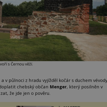
oří s Černou věží.
 a v půlnoci z hradu vyjížděl kočár s duchem vévod
doplatit chebský občan
Menger
, který posilněn v
t, že jde jen o pověru.