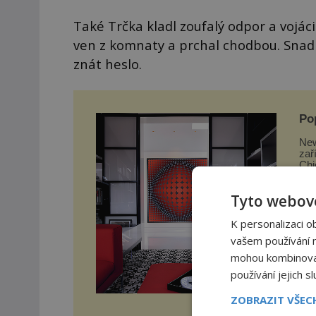
Také Trčka kladl zoufalý odpor a vojáci
ven z komnaty a prchal chodbou. Snad b
znát heslo.
Po
New
zař
Chi
takt
Tyto webové
K personalizaci o
vašem používání na
mohou kombinovat 
používání jejich s
ZOBRAZIT VŠE