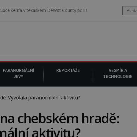
texaském DeWitt County pořizuje video, na kterém před jeho vozem po
PARANORMÁLNÍ
REPORTÁŽE
VESMÍR A
JEVY
TECHNOLOGIE
: Vyvolala paranormální aktivitu?
 na chebském hradě:
ální aktivitu?