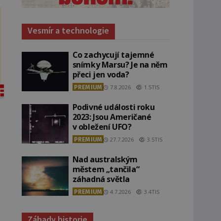
Vesmír a technologie
Co zachycují tajemné
snímky Marsu? Je na něm
přeci jen voda?
PREMIUM
7.8.2026
1.5TIS
Podivné události roku
2023: Jsou Američané
v obležení UFO?
PREMIUM
27.7.2026
3.5TIS
Nad australským
městem „tančila“
záhadná světla
PREMIUM
4.7.2026
3.4TIS
Záhady historie