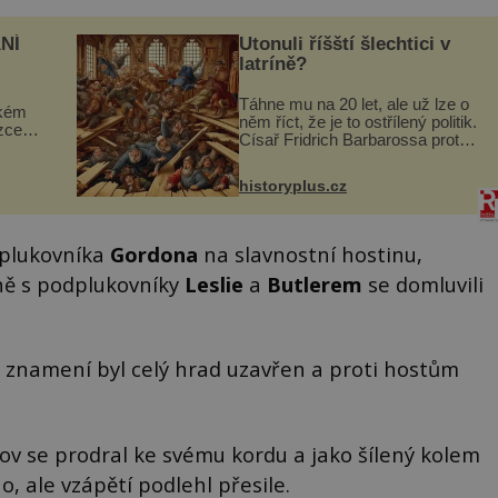
NÍ
Utonuli říšští šlechtici v
latríně?
Táhne mu na 20 let, ale už lze o
ckém
něm říct, že je to ostřílený politik.
zcela
Císař Fridrich Barbarossa proto
posílá svého syna a dědice
ově
Jindřicha VI. do Erfurtu, aby se
ohou
historyplus.cz
stal prostředníkem při řešení
sporu m...
dplukovníka
Gordona
na slavnostní hostinu,
čně s podplukovníky
Leslie
a
Butlerem
se domluvili
 znamení byl celý hrad uzavřen a proti hostům
llov se prodral ke svému kordu a jako šílený kolem
o, ale vzápětí podlehl přesile.