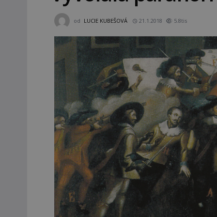
od
LUCIE KUBEŠOVÁ
21.1.2018
5.8tis