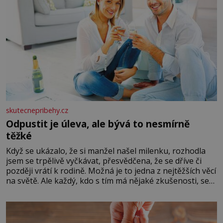
skutecnepribehy.cz
Odpustit je úleva, ale bývá to nesmírně
těžké
Když se ukázalo, že si manžel našel milenku, rozhodla
jsem se trpělivě vyčkávat, přesvědčena, že se dříve či
později vrátí k rodině. Možná je to jedna z nejtěžších věcí
na světě. Ale každý, kdo s tím má nějaké zkušenosti, se
zapřísahá, že pokud odpustíte, znatelně se vám uleví.
Když se ke mně doneslo, že si manžel pořídil milenku,