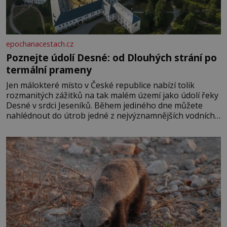
epochanacestach.cz
Poznejte údolí Desné: od Dlouhých strání po
termální prameny
Jen málokteré místo v České republice nabízí tolik
rozmanitých zážitků na tak malém území jako údolí řeky
Desné v srdci Jeseníků. Během jediného dne můžete
nahlédnout do útrob jedné z nejvýznamnějších vodních
elektráren v Evropě, vydat se na horské hřebeny, projet
se na koloběžce a den zakončit poznáváním památek ve
Velkých Losinách nebo v termálním