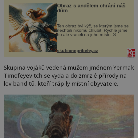
Obraz s andělem chrání náš
dům
Ten obraz byl kýč, se kterým jsme se
nechtěli nikomu chlubit. Rychle jsme
ho ale vraceli na jeho místo. S
manželem Vaškem jsme si pořídili
chaloupku, takový domek na severu
Čech, kde jsme si naplánova...
skutecnepribehy.cz
Skupina vojáků vedená mužem jménem Yermak
Timofeyevitch se vydala do zmrzlé přírody na
lov banditů, kteří trápily místní obyvatele.