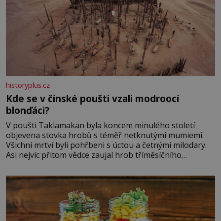
historyplus.cz
Kde se v čínské poušti vzali modroocí
blonďáci?
V poušti Taklamakan byla koncem minulého století
objevena stovka hrobů s téměř netknutými mumiemi.
Všichni mrtví byli pohřbeni s úctou a četnými milodary.
Asi nejvíc přitom vědce zaujal hrob tříměsíčního
chlapečka s modrou filcovou čapkou, z níž se draly
blonďaté vlásky. Fakt, že jsou těla dávných lidí nesmírně
dobře zachovalá, přičítají odborníci zdejším klimatickým
podmínkám. Sucho, prosolené písky a extrémně