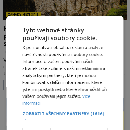
ZÁHADY HISTORIE
Kamenní giganti z Baalbeku: Jak se
Tyto webové stránky
podařilo přesunout bloky o hmotnosti
používají soubory cookie.
stovek tun?
K personalizaci obsahu, reklam a analýze
OD
HELENA STEJSKALOVÁ
31.7.2026
3.3TIS
návštěvnosti používáme soubory cookie.
V libanonském údolí Bikáa stojí místo, které
Informace o vašem používání našich
dodnes vyvolává úžas i otázky. Starověký Baalbek
stránek také sdílíme s našimi reklamními a
ukrývá základy chrámového komplexu, v nichž leží
analytickými partnery, kteří je mohou
kameny tak obrovské, že se zdá téměř nemožné je
kombinovat s dalšími informacemi, které
ZOBRAZIT VÍCE
přesunout. Některé bloky váží kolem tisíce tun,
jste jim poskytli nebo které shromáždili při
jeden z nedávno prozkoumaných kamenných
vašem používání jejich služeb.
Více
kolosů dokonce odhadem až 1650 tun. Jak lidé bez
informací
moderních strojů dokázali takové giganty vytesat,
dopravit a přesně u
ZOBRAZIT VŠECHNY PARTNERY
(1616)
→