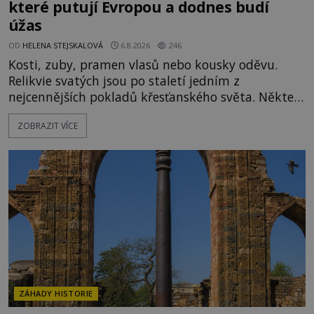
které putují Evropou a dodnes budí
úžas
OD
HELENA STEJSKALOVÁ
6.8.2026
246
Kosti, zuby, pramen vlasů nebo kousky oděvu.
Relikvie svatých jsou po staletí jedním z
nejcennějších pokladů křesťanského světa. Některé
mají pečlivě doloženou historii, jiné provází
ZOBRAZIT VÍCE
záhady, krádeže i nečekané objevy. Jejich osudy
připomínají dobrodružné romány, přesto se opírají
o skutečné historické události. Ve středověké
Evropě mají relikvie mimořádnou hodnotu. Nejsou
jen předmětem úcty
ZÁHADY HISTORIE