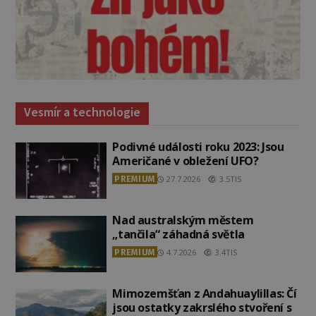
Vesmír a technologie
Podivné události roku 2023: Jsou
Američané v obležení UFO?
PREMIUM
27.7.2026
3.5TIS
Nad australským městem
„tančila“ záhadná světla
PREMIUM
4.7.2026
3.4TIS
Mimozemšťan z Andahuaylillas: Čí
jsou ostatky zakrslého stvoření s