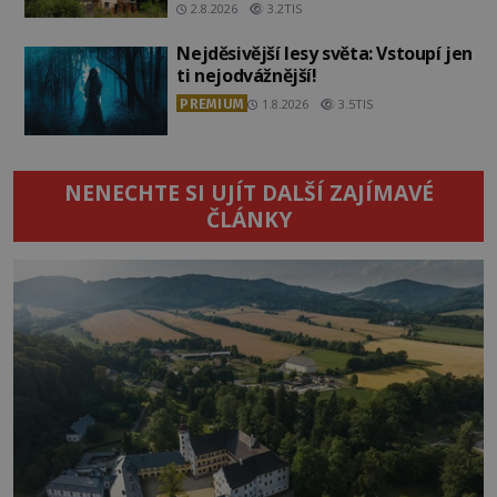
2.8.2026
3.2TIS
Nejděsivější lesy světa: Vstoupí jen
ti nejodvážnější!
PREMIUM
1.8.2026
3.5TIS
NENECHTE SI UJÍT DALŠÍ ZAJÍMAVÉ
ČLÁNKY