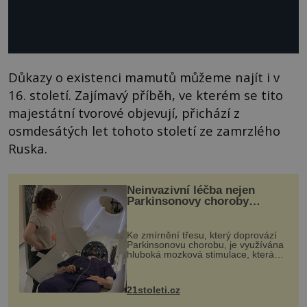
Důkazy o existenci mamutů můžeme najít i v
16. století. Zajímavý příběh, ve kterém se tito
majestátní tvorové objevují, přichází z
osmdesátých let tohoto století ze zamrzlého
Ruska.
Neinvazivní léčba nejen
Parkinsonovy choroby
pomocí ultrazvukové
„helmy“
Ke zmírnění třesu, který doprovází
Parkinsonovu chorobu, je využívána
hluboká mozková stimulace, která
však vyžaduje vysoce invazivní
zákrok. Ultrazvuk zase není vhodný
k dostatečně přesnému zacílení ...
21stoleti.cz