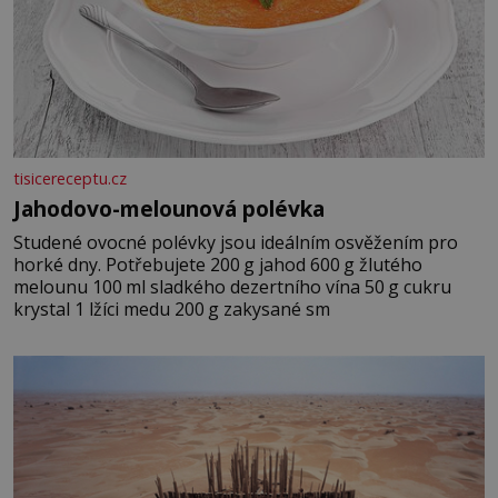
tisicereceptu.cz
Jahodovo-melounová polévka
Studené ovocné polévky jsou ideálním osvěžením pro
horké dny. Potřebujete 200 g jahod 600 g žlutého
melounu 100 ml sladkého dezertního vína 50 g cukru
krystal 1 lžíci medu 200 g zakysané sm