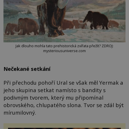
Jak dlouho mohla tato prehistorická zvířata přežít? ZDROJ:
mysteriousuniverse.com
Nečekané setkání
Při přechodu pohoří Ural se však měl Yermak a
jeho skupina setkat namísto s bandity s
podivným tvorem, který mu připomínal
obrovského, chlupatého slona. Tvor se zdál být
mírumilovný.