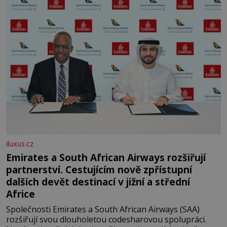
letního koupání. Stačí se však podívat
iluxus.cz
Emirates a South African Airways rozšiřují
partnerství. Cestujícím nově zpřístupní
dalších devět destinací v jižní a střední
Africe
Společnosti Emirates a South African Airways (SAA)
rozšiřují svou dlouholetou codesharovou spolupráci.