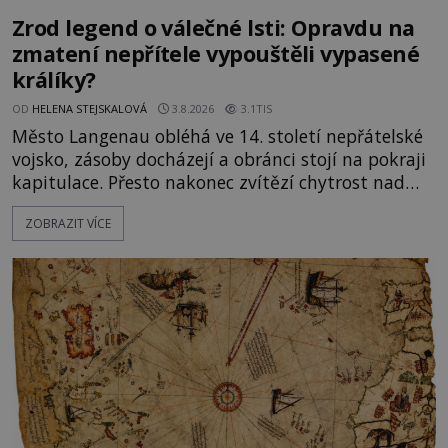
Zrod legend o válečné lsti: Opravdu na
zmatení nepřítele vypouštěli vypasené
králíky?
OD
HELENA STEJSKALOVÁ
3.8.2026
3.1TIS
Město Langenau obléhá ve 14. století nepřátelské
vojsko, zásoby docházejí a obránci stojí na pokraji
kapitulace. Přesto nakonec zvítězí chytrost nad
hrubou silou. Podle staré německé legendy vypustí
ZOBRAZIT VÍCE
obyvatelé za hradby dobře živeného králíka, aby
nepřítele přesvědčili, že uvnitř města je jídla stále
dost. Čas pracuje pro obléhatele. Ve městě ubývají
zásoby a každý den znamená další porci strádá