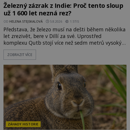
Železný zázrak z Indie: Proč tento sloup
už 1 600 let nezná rez?
OD
HELENA STEJSKALOVÁ
5.8.2026
1.5TIS
Představa, že železo musí na dešti během několika
let zrezivět, bere v Dillí za své. Uprostřed
komplexu Qutb stojí více než sedm metrů vysoký
železný sloup, který už přibližně 1 600 let odolává
ZOBRAZIT VÍCE
počasí s jen nepatrnými stopami koroze. Jeho
mimořádná trvanlivost dlouho živí legendy o
ztracených technologiích či tajemných
materiálech. Moderní metalurgie však ukazuje, že
skutečné vysvětlení je ješt
ZÁHADY HISTORIE