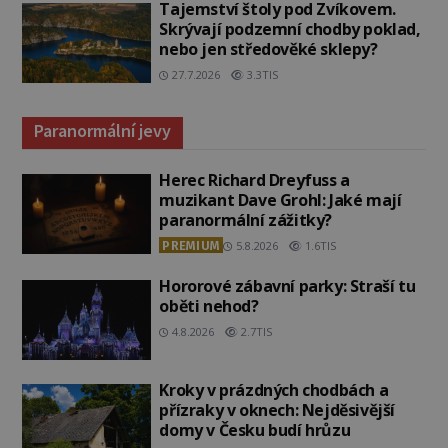
Tajemství štoly pod Zvíkovem.
Skrývají podzemní chodby poklad,
nebo jen středověké sklepy?
27.7.2026
3.3TIS
Paranormální jevy
Herec Richard Dreyfuss a
muzikant Dave Grohl: Jaké mají
paranormální zážitky?
PREMIUM
5.8.2026
1.6TIS
Hororové zábavní parky: Straší tu
oběti nehod?
4.8.2026
2.7TIS
Kroky v prázdných chodbách a
přízraky v oknech: Nejděsivější
domy v Česku budí hrůzu