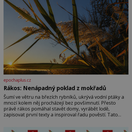
epochaplus.cz
Rákos: Nenápadný poklad z mokřadů
Šumí ve větru na březích rybníků, ukrývá vodní ptáky a
mnozí kolem něj procházejí bez povšimnutí. Přesto
právě rákos pomáhal stavět domy, vyrábět lodě,
zapisovat první texty a inspiroval řadu pověstí. Tato
skromná, ale užitečná rostlina provází člověka už tisíce
let. Většina lidí vnímá rákos jen jako obyčejnou kulisu