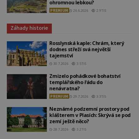
ohromnou lebkou?
PREMIUM
26.6.2026
2.9TIS
Záhady historie
Rosslynská kaple: Chrám, který
dodnes střeží svá největší
tajemství
30.7.2026
3.5TIS
Zmizelo pohádkové bohatství
templářského řádu do
nenávratna?
PREMIUM
29.7.2026
3.3TIS
Neznámé podzemní prostory pod
klášterem v Plasích: Skrývá se pod
zemí ještě něco?
28.7.2026
3.2TIS