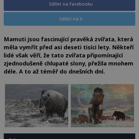
Sdílet na Facebooku
Sdílet na X
Mamuti jsou fascinující pravěká zvířata, která
měla vymřít před asi deseti tisíci lety. Někteří
lidé však věří, že tato zvířata připomínající
zjednodušeně chlupaté slony, přežila mnohem
déle. A to až téměř do dnešních dní.