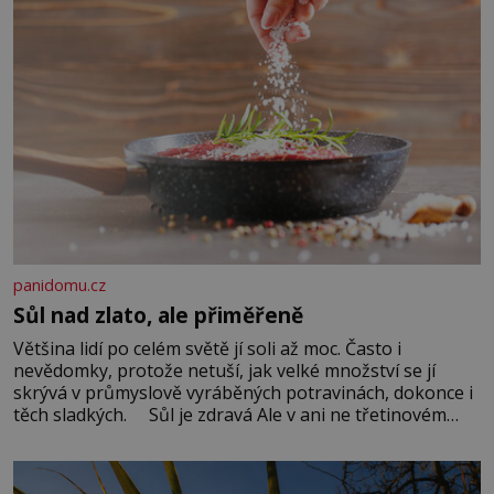
panidomu.cz
Sůl nad zlato, ale přiměřeně
Většina lidí po celém světě jí soli až moc. Často i
nevědomky, protože netuší, jak velké množství se jí
skrývá v průmyslově vyráběných potravinách, dokonce i
těch sladkých. Sůl je zdravá Ale v ani ne třetinovém
množství, než je pro většinu populace běžné. Její
základní složky– sodík a chlór – jsou zásadní pro
správné hospodaření