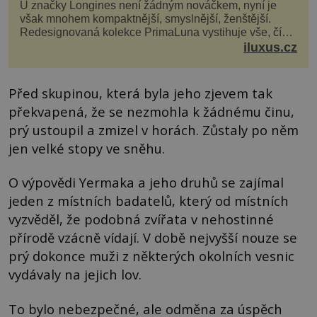
U značky Longines není žádným nováčkem, nyní je
však mnohem kompaktnější, smyslnější, ženštější.
Redesignovaná kolekce PrimaLuna vystihuje vše, čím
je značka Longines dnes a čím byla i před sto dvacet...
iluxus.cz
Před skupinou, která byla jeho zjevem tak
překvapená, že se nezmohla k žádnému činu,
prý ustoupil a zmizel v horách. Zůstaly po něm
jen velké stopy ve sněhu.
O výpovědi Yermaka a jeho druhů se zajímal
jeden z místních badatelů, který od místních
vyzvěděl, že podobná zvířata v nehostinné
přírodě vzácně vídají. V době nejvyšší nouze se
prý dokonce muži z některých okolních vesnic
vydávaly na jejich lov.
To bylo nebezpečné, ale odměna za úspěch