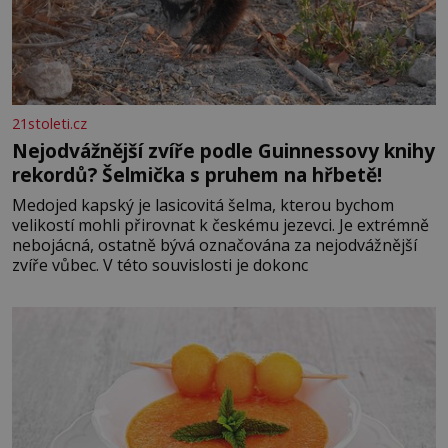
21stoleti.cz
Nejodvážnější zvíře podle Guinnessovy knihy
rekordů? Šelmička s pruhem na hřbetě!
Medojed kapský je lasicovitá šelma, kterou bychom
velikostí mohli přirovnat k českému jezevci. Je extrémně
nebojácná, ostatně bývá označována za nejodvážnější
zvíře vůbec. V této souvislosti je dokonc