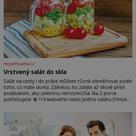
nejsemsama.cz
Vrstvený salát do skla
Salát na cesty i do práce můžete různě obměňovat podle
toho, co máte doma. Zálivkou ho zalijte až těsně před
podáváním, aby zeleninu nerozmočila. Na 2 porce
potřebujete: ✿ 1/4 ledového nebo jiného salátu (římský
salát, polníček…) ✿ 1 malá konzerva kukuřice ✿ ½
okurky ✿ 2 rajčata Zálivka: ✿ 4 lžíce olivového oleje ✿ 1
lžíci citronové šťávy ✿ ½ stroužku