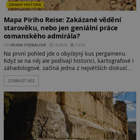
ZÁHADY HISTORIE
Mapa Piriho Reise: Zakázané vědění
starověku, nebo jen geniální práce
osmanského admirála?
OD
HELENA STEJSKALOVÁ
1.8.2026
3.3TIS
Na první pohled jde o obyčejný kus pergamenu.
Když se na něj ale podívají historici, kartografové i
záhadologové, začíná jedna z největších diskusí
moderní historie. Osmanský admirál Piri Reis roku
ZOBRAZIT VÍCE
1513 kreslí mapu světa, která překvapuje
přesností pobřeží Afriky a Jižní Ameriky. Někteří v
ní vidí důkaz ztracené civilizace nebo dokonce
znalost Antarktidy dávno před jejím objevením.
Jiní tvrdí,