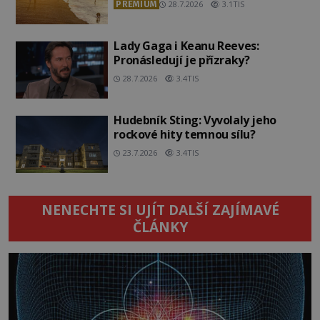
PREMIUM
28.7.2026
3.1TIS
Lady Gaga i Keanu Reeves:
Pronásledují je přízraky?
28.7.2026
3.4TIS
Hudebník Sting: Vyvolaly jeho
rockové hity temnou sílu?
23.7.2026
3.4TIS
NENECHTE SI UJÍT DALŠÍ ZAJÍMAVÉ
ČLÁNKY