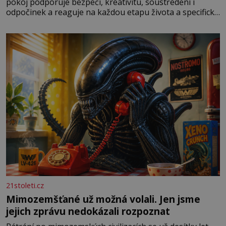
pokoj podporuje bezpečí, kreativitu, soustředění i
odpočinek a reaguje na každou etapu života a specifické
potřeby dítěte. Pro nejmenší je klíčová jednoduchost,
měkkost a bezpečí, proto by pokoj miminka měl působit
především klidně a útulně. Předškolní věk je
21stoleti.cz
Mimozemšťané už možná volali. Jen jsme
jejich zprávu nedokázali rozpoznat