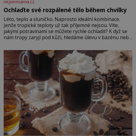
nejsemsama.cz
Ochlaďte své rozpálené tělo během chvilky
Léto, teplo a sluníčko. Naprosto ideální kombinace.
Jenže tropické teploty už tak příjemné nejsou. Víte,
jakými potravinami se můžete rychle ochladit? K dyž se
nám tropy zaryjí pod kůži, hledáme úlevu v bazénu nebo
pomocí klimatizace. Jenže ne vždycky můžeme být v jejich
blízkosti. Nemusíte však zoufat. Pokud budete mít
promyšlený jídelníček, žadné pařáky si na vás