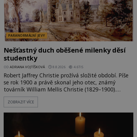
PARANORMÁLNÍ JEVY
Nešťastný duch oběšené milenky děsí
studentky
OD
ADRIANA VOJTÍŠKOVÁ
8.8.2026
4.6TIS
Robert Jaffrey Christie prožívá složité období. Píše
se rok 1900 a právě skonal jeho otec, známý
továrník William Mellis Christie (1829–1900).
Smutná událost je ale doprovázena ohromným
ZOBRAZIT VÍCE
dědictvím... Robertu připadne rodinné sídlo v
Torontu. Takový majetek skýtá řadu výhod, avšak
ta, na niž přijde Robert, by jen tak někoho
nenapadla. N