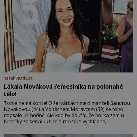
nasehvezdy.cz
Lákala Nováková řemeslníka na polonahé
tělo!
Tohle nemá konce! O šarvátkách mezi manželi Sandrou
Novákovou (44) a Vojtěchem Moravcem (39) se toho
napsalo už hodně. Ale kdo by doufal, že horká zem u
herečky ze seriálu Ulice a režiséra vychladne,