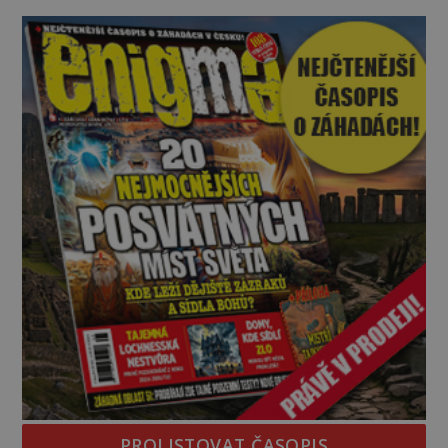
v jejich blízkosti se jim i za bílého dne obloukem
vyhýbají! Už jste o těchto lesích slyšeli? A odvážili
byste se je navštívit? [gallery ids="17
PROLISTOVAT ČASOPIS