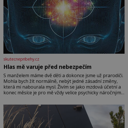
skutecnepribehy.cz
Hlas mě varuje před nebezpečím
S manželem máme dvě děti a dokonce jsme už prarodiči.
Mohla bych žít normálně, nebýt jedné zásadní změny,
která mi nabourala mysl. Živím se jako mzdová účetní a
konec měsíce je pro mě vždy velice psychicky náročným
obdobím. Od té chvíle, co máme vnoučata, mi dcera čím
dál častěji volá o pomoc, co se hlídání týče. Dalo by se