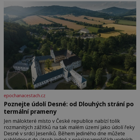
Je to opravdu tak, s věkem jako kdyby se paměť
rozhodla stávkovat. Cvičte
epochanacestach.cz
Poznejte údolí Desné: od Dlouhých strání po
termální prameny
Jen málokteré místo v České republice nabízí tolik
rozmanitých zážitků na tak malém území jako údolí řeky
Desné v srdci Jeseníků. Během jediného dne můžete
nahlédnout do útrob jedné z nejvýznamnějších vodních