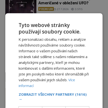
Američané v obležení UFO?
PREMIUM
27.7.2026
3.5TIS
Nad australským městem
Tyto webové stránky
„tančila“ záhadná světla
používají soubory cookie.
PREMIUM
4.7.2026
3.4TIS
K personalizaci obsahu, reklam a analýze
návštěvnosti používáme soubory cookie.
Informace o vašem používání našich
Záhady historie
stránek také sdílíme s našimi reklamními a
analytickými partnery, kteří je mohou
Ayia Napa: Kyperské vodní
kombinovat s dalšími informacemi, které
monstrum s mírumilovnou
povahou
jste jim poskytli nebo které shromáždili při
vašem používání jejich služeb.
Více
7.8.2026
5.2TIS
informací
Ztracený hrob svatého Mikuláše:
Tajná výprava, která odnesla
ZOBRAZIT VŠECHNY PARTNERY
(1616)
→
nejslavnější relikvii do Itálie
7.8.2026
2.6TIS