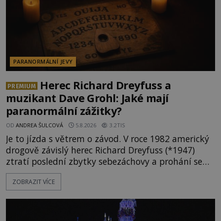
PARANORMÁLNÍ JEVY
Herec Richard Dreyfuss a
PREMIUM
muzikant Dave Grohl: Jaké mají
paranormální zážitky?
OD
ANDREA ŠULCOVÁ
5.8.2026
3.2TIS
Je to jízda s větrem o závod. V roce 1982 americký
drogově závislý herec Richard Dreyfuss (*1947)
ztratí poslední zbytky sebezáchovy a prohání se
po silnicích ve svém mercedesu jako utržený ze
ZOBRAZIT VÍCE
řetězu. Vše vyvrcholí katastrofou, když to Dreyfuss
napálí v plné rychlosti do stromu! Policie ve vraku
následně nalezne schovaný kokain. Tímto
momentem se slavnému