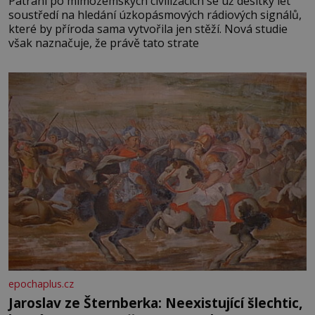
Pátrání po mimozemských civilizacích se už desítky let
soustředí na hledání úzkopásmových rádiových signálů,
které by příroda sama vytvořila jen stěží. Nová studie
však naznačuje, že právě tato strate
epochaplus.cz
Jaroslav ze Šternberka: Neexistující šlechtic,