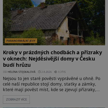
velká snaha to utajit, někteří z
PARANORMÁLNÍ JEVY
Kroky v prázdných chodbách a přízraky
v oknech: Nejděsivější domy v Česku
budí hrůzu
OD
HELENA STEJSKALOVÁ
2.8.2026
3.3TIS
Nejsou to jen staré pověsti vyprávěné u ohně. Po
celé naší republice stojí domy, statky a zámky,
které mají pověst míst, kde se zjevují přízraky,
ozývají nevysvětlitelné zvuky nebo se dějí podivné
ZOBRAZIT VÍCE
jevy. Zatímco historici většinou hledají racionální
vysvětlení, záhadologové upozorňují, že některé