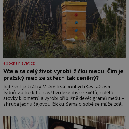
epochalnisvet.cz
Včela za celý život vyrobí lžičku medu. Čím je
pražský med ze střech tak ceněný?
Její život je krátký. V létě trvá pouhých šest až osm
týdnů. Za tu dobu navštíví desetitisíce květů, nalétá
stovky kilometrů a vyrobí přibližně devět gramů medu –
zhruba jednu čajovou lžičku. Sama o sobě se může zdát
bezvýznamná. Teprve když se spojí s dalšími desítkami
tisíc příslušnic svého včelstva, vznikne jeden z
nejdokonalejších organismů