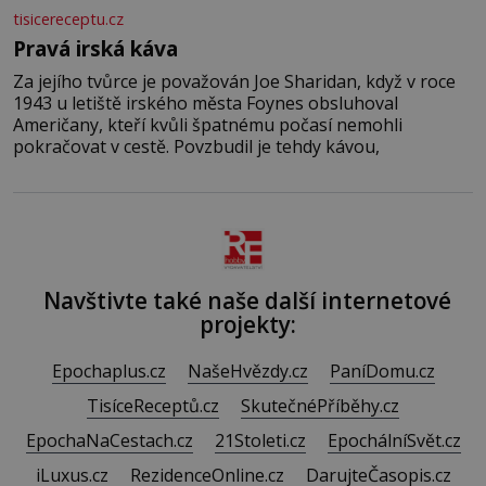
tisicereceptu.cz
Pravá irská káva
Za jejího tvůrce je považován Joe Sharidan, když v roce
1943 u letiště irského města Foynes obsluhoval
Američany, kteří kvůli špatnému počasí nemohli
pokračovat v cestě. Povzbudil je tehdy kávou,
Navštivte také naše další internetové
projekty:
Epochaplus.cz
NašeHvězdy.cz
PaníDomu.cz
TisíceReceptů.cz
SkutečnéPříběhy.cz
EpochaNaCestach.cz
21Stoleti.cz
EpochálníSvět.cz
iLuxus.cz
RezidenceOnline.cz
DarujteČasopis.cz