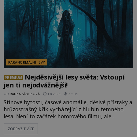
lokality vykazují nápadně podobná svědectví po
celé generace. A právě tato opakující se svědectví
ud
PARANORMÁLNÍ JEVY
Nejděsivější lesy světa: Vstoupí
PREMIUM
jen ti nejodvážnější!
OD
RADKA SÁBLIKOVÁ
1.8.2026
3.5TIS
Stínové bytosti, časové anomálie, děsivé přízraky a
hrůzostrašný křik vycházející z hlubin temného
lesa. Není to začátek hororového filmu, ale
události, které popisují návštěvníci lesů, které jsou
ZOBRAZIT VÍCE
označovány jako nejděsivější na světě. Lidé bydlící