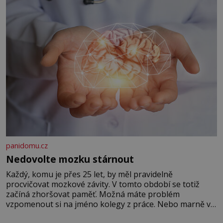
panidomu.cz
Nedovolte mozku stárnout
Každý, komu je přes 25 let, by měl pravidelně
procvičovat mozkové závity. V tomto období se totiž
začíná zhoršovat paměť. Možná máte problém
vzpomenout si na jméno kolegy z práce. Nebo marně v
paměti lovíte název knížky, kterou jste nedávno přečetli.