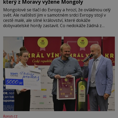
který z Moravy vyžene Mongoly
Mongolové se tlačí do Evropy a hrozí, že ovládnou celý
svět. Ale naštěstí jim v samotném srdci Evropy stojí v
cestě malé, ale silné království, které dokáže
dobyvatelské hordy zastavit. Co nedokáže žádná z
asijských říší, co nedokážou Němci – to dokáže český
král. Nebo že by ne? Mongolové od roku 1223 postupují
podél Kaspického a Azovského moře,
iluxus.cz