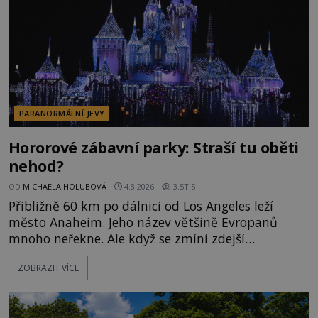
PARANORMÁLNÍ JEVY
Hororové zábavní parky: Straší tu oběti
nehod?
OD
MICHAELA HOLUBOVÁ
4.8.2026
3.5TIS
Přibližně 60 km po dálnici od Los Angeles leží
město Anaheim. Jeho název většině Evropanů
mnoho neřekne. Ale když se zmíní zdejší
Disneyland, je hned jasno. Zábavní park vyroste na
ZOBRAZIT VÍCE
poklidném místě bývalého sadu pomerančovníků.
Klid tu teď rozhodně nepanuje, park navštíví
kolem 17 000 000 zábavychtivých lidí ročně. A ač je