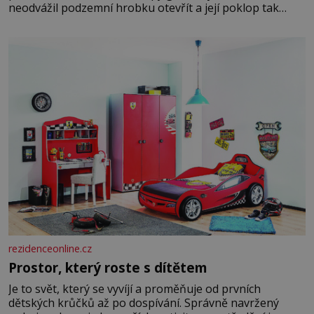
neodvážil podzemní hrobku otevřít a její poklop tak
raději jen skrápí svěcenou vodou. Za několik dní divné
burácení skutečně ustane. Když o mnoho let později
hrobku
rezidenceonline.cz
Prostor, který roste s dítětem
Je to svět, který se vyvíjí a proměňuje od prvních
dětských krůčků až po dospívání. Správně navržený