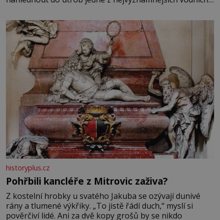
elektráren v Evropě, vydat se na horské hřebeny, projet
se na koloběžce a den zakončit poznáváním památek ve
Velkých Losinách nebo v termálním
historyplus.cz
Pohřbili kancléře z Mitrovic zaživa?
Z kostelní hrobky u svatého Jakuba se ozývají dunivé
rány a tlumené výkřiky. „To jistě řádí duch,“ myslí si
pověrčiví lidé. Ani za dvě kopy grošů by se nikdo