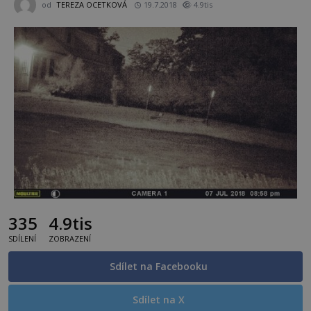
od
TEREZA OCETKOVÁ
19.7.2018
4.9tis
335
4.9tis
SDÍLENÍ
ZOBRAZENÍ
Sdílet na Facebooku
Sdílet na X