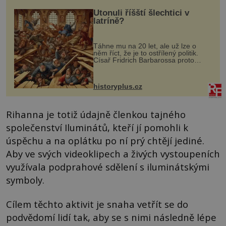
Utonuli říšští šlechtici v
latríně?
Táhne mu na 20 let, ale už lze o
něm říct, že je to ostřílený politik.
Císař Fridrich Barbarossa proto
posílá svého syna a dědice Jindřicha
VI. do Erfurtu, aby se stal
prostředníkem při řešení sporu m...
historyplus.cz
Rihanna je totiž údajně členkou tajného
společenství Iluminátů, kteří jí pomohli k
úspěchu a na oplátku po ní prý chtějí jediné.
Aby ve svých videoklipech a živých vystoupeních
využívala podprahové sdělení s iluminátskými
symboly.
Cílem těchto aktivit je snaha vetřít se do
podvědomí lidí tak, aby se s nimi následně lépe