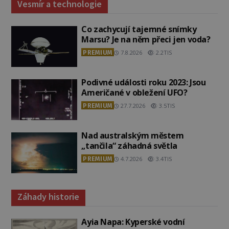
Vesmír a technologie
Co zachycují tajemné snímky
Marsu? Je na něm přeci jen voda?
PREMIUM
7.8.2026
2.2TIS
Podivné události roku 2023: Jsou
Američané v obležení UFO?
PREMIUM
27.7.2026
3.5TIS
Nad australským městem
„tančila“ záhadná světla
PREMIUM
4.7.2026
3.4TIS
Záhady historie
Ayia Napa: Kyperské vodní