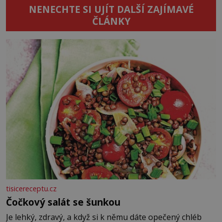
NENECHTE SI UJÍT DALŠÍ ZAJÍMAVÉ
ČLÁNKY
tisicereceptu.cz
Čočkový salát se šunkou
Je lehký, zdravý, a když si k němu dáte opečený chléb