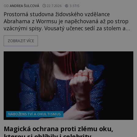
OD
ANDREA ŠULCOVÁ
22.7.2026
3.5TIS
Prostorná studovna židovského vzdělance
Abrahama z Wormsu je napěchovaná až po strop
vzácnými spisy. Vousatý učenec sedí za stolem a
před sebou má rozložený jeden z nejzáhadnějších
ZOBRAZIT VÍCE
magických textů. Jde o Abramelinův grimoár, který
sám sepsal. Skutečně do něj zaznamenal mocná
kouzla, jak si někteří myslí, nebo jde o pouhou
pověru? Už šest měsíců pobývá
NÁBOŽENSTVÍ A OKULTISMUS
Magická ochrana proti zlému oku,
kterou si oblíbily i celebrity