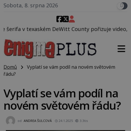
Sobota, 8. srpna 2026
eWitt County pořizuje video, na kterém před jeho vo
Domů
Vyplatí se vám podíl na novém světovém
řádu?
Vyplatí se vám podíl na
novém světovém řádu?
od
ANDREA ŠULCOVÁ
24.1.2025
3.3tis