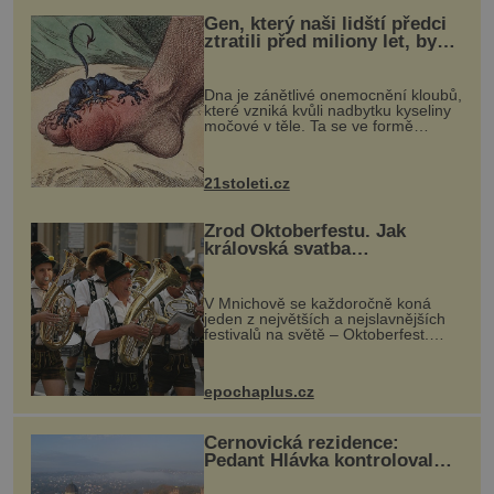
Gen, který naši lidští předci
ztratili před miliony let, by
mohl pomoci s léčbou
„nemoci králů“
Dna je zánětlivé onemocnění kloubů,
které vzniká kvůli nadbytku kyseliny
močové v těle. Ta se ve formě
krystalků ukládá v blízkosti kloubů,
nejčastěji přitom postihuje palce na
nohou, a způsobuje bole...
21stoleti.cz
Zrod Oktoberfestu. Jak
královská svatba
odstartovala největší pivní
festival světa
V Mnichově se každoročně koná
jeden z největších a nejslavnějších
festivalů na světě – Oktoberfest.
Každý rok přiláká miliony
návštěvníků, kteří si vychutnávají
pivo, tradiční jídlo a bavorskou
epochaplus.cz
kultur...
Černovická rezidence:
Pedant Hlávka kontroloval
každou cihlu