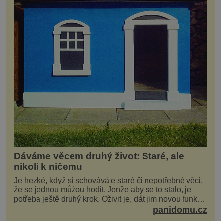
Dáváme věcem druhý život: Staré, ale
nikoli k ničemu
Je hezké, když si schováváte staré či nepotřebné věci,
že se jednou můžou hodit. Jenže aby se to stalo, je
potřeba ještě druhý krok. Oživit je, dát jim novou funkci
a obvykle jim také dopřát zkrášlova...
panidomu.cz