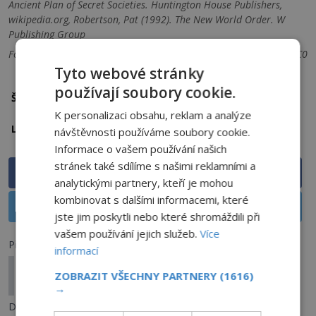
Ancient Plan of Secret Societies. Huntington House Publishers,
wikipedia.org, Robertson, Pat (1992). The New World Order. W
Publishing Group
Foto: 1: Pixabay, 2: Benutzer:Verwüstung, volné dílo, 3: Ilikeriri, CC0
Tyto webové stránky
používají soubory cookie.
ilumináti
manipulace
tajné spolky
Štítky:
K personalizaci obsahu, reklam a analýze
USA
Země
Lokalita:
návštěvnosti používáme soubory cookie.
Informace o vašem používání našich
stránek také sdílíme s našimi reklamními a
Sdílet na Facebooku
analytickými partnery, kteří je mohou
kombinovat s dalšími informacemi, které
Sdílet na X
jste jim poskytli nebo které shromáždili při
vašem používání jejich služeb.
Více
Předchozí článek
informací
Japonská hora Senganmori: Stovky hlášení o UFO
ZOBRAZIT VŠECHNY PARTNERY
(1616)
během jediného roku!
→
Další článek