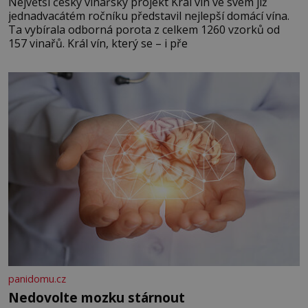
Největší český vinařský projekt Král vín ve svém již
jednadvacátém ročníku představil nejlepší domácí vína.
Ta vybírala odborná porota z celkem 1260 vzorků od
157 vinařů. Král vín, který se – i pře
panidomu.cz
Nedovolte mozku stárnout