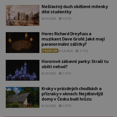
Nešťastný duch oběšené milenky
děsí studentky
8.8.2026
4.2TIS
Herec Richard Dreyfuss a
muzikant Dave Grohl: Jaké mají
paranormální zážitky?
PREMIUM
5.8.2026
3.1TIS
Hororové zábavní parky: Straší tu
oběti nehod?
4.8.2026
3.5TIS
Kroky v prázdných chodbách a
přízraky v oknech: Nejděsivější
domy v Česku budí hrůzu
2.8.2026
3.3TIS