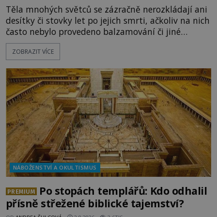
Těla mnohých světců se zázračně nerozkládají ani
desítky či stovky let po jejich smrti, ačkoliv na nich
často nebylo provedeno balzamování či jiné
pokusy o konzervaci. Neporušené ostatky bývají
ZOBRAZIT VÍCE
považovány za důkaz svatosti zemřelých. Jaké
tajemné síly těla významných náboženských
osobností ochraňují? Na hřbitově u kláštera
Milosrdných
NÁBOŽENSTVÍ A OKULTISMUS
Po stopách templářů: Kdo odhalil
PREMIUM
přísně střežené biblické tajemství?