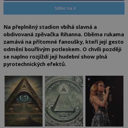
Sdílet na X
Na přeplněný stadion vbíhá slavná a
obdivovaná zpěvačka Rihanna. Oběma rukama
zamává na přítomné fanoušky, kteří její gesto
odmění bouřlivým potleskem. O chvíli později
se naplno rozjíždí její hudební show plná
pyrotechnických efektů.