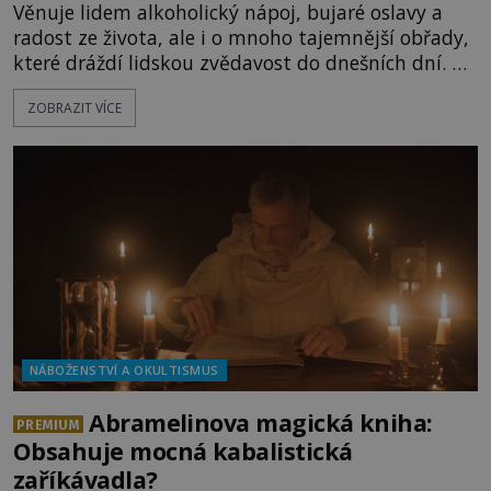
Věnuje lidem alkoholický nápoj, bujaré oslavy a
radost ze života, ale i o mnoho tajemnější obřady,
které dráždí lidskou zvědavost do dnešních dní. Co
doopravdy představuje bůh, jemuž Římané říkají
ZOBRAZIT VÍCE
Bakchus? Mytologický příběh řeckého boha
Dionýsa není zrovna idylická pohádka. Bůh Zeus jej
zplodí se svou milenkou Semelou, což Diova žena
Héra nemůže nechat b
NÁBOŽENSTVÍ A OKULTISMUS
Abramelinova magická kniha:
PREMIUM
Obsahuje mocná kabalistická
zaříkávadla?