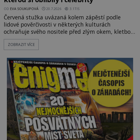
OD
EVA SOUKUPOVÁ
20.7.2026
3.1TIS
Červená stužka uvázaná kolem zápěstí podle
lidové pověrčivosti v některých kulturách
ochraňuje svého nositele před zlým okem, kletbou,
která může přivodit neštěstí či nemoc. S tímto
ZOBRAZIT VÍCE
nenápadným symbolem magické ochrany lze
občas spatřit i různé celebrity včetně Madonny
nebo Leonarda DiCapria. Na Blízkém východě a v
židovských komunitách po celém světě, je