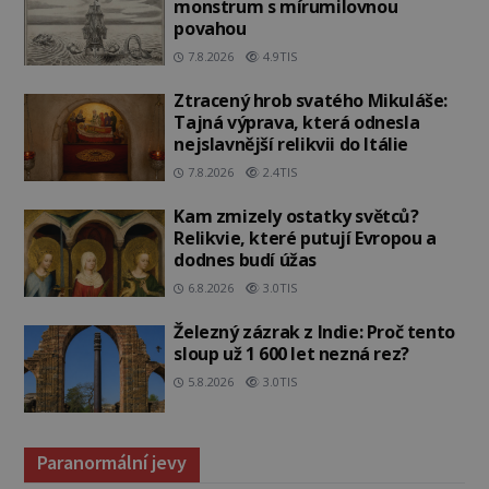
monstrum s mírumilovnou
povahou
7.8.2026
4.9TIS
Ztracený hrob svatého Mikuláše:
Tajná výprava, která odnesla
nejslavnější relikvii do Itálie
7.8.2026
2.4TIS
Kam zmizely ostatky světců?
Relikvie, které putují Evropou a
dodnes budí úžas
6.8.2026
3.0TIS
Železný zázrak z Indie: Proč tento
sloup už 1 600 let nezná rez?
5.8.2026
3.0TIS
Paranormální jevy