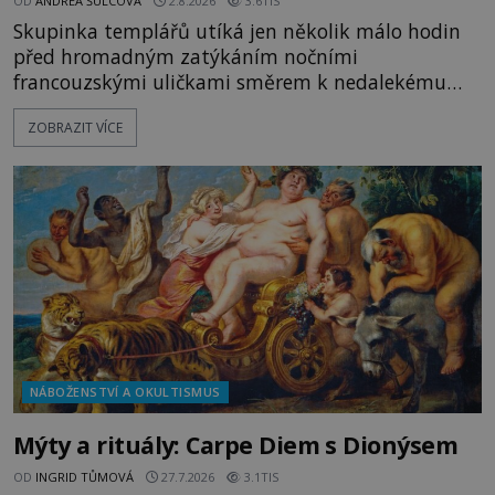
OD
ANDREA ŠULCOVÁ
2.8.2026
3.6TIS
Skupinka templářů utíká jen několik málo hodin
před hromadným zatýkáním nočními
francouzskými uličkami směrem k nedalekému
přístavu. Jeden z nich má přes ramena ranec s
ZOBRAZIT VÍCE
tajemným obsahem. Kapitán lodi už na ně čeká.
„Dejte to do podpalubí a připravte se. Za chvíli
vyplouváme,“ sdělí jim. „Kam máme namířeno,
kapitáne?“ zeptá se ho jeden z templářů. „Do Sk
NÁBOŽENSTVÍ A OKULTISMUS
Mýty a rituály: Carpe Diem s Dionýsem
OD
INGRID TŮMOVÁ
27.7.2026
3.1TIS