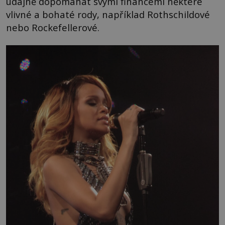
údajně dopomáhat svými financemi některé
vlivné a bohaté rody, například Rothschildové
nebo Rockefellerové.