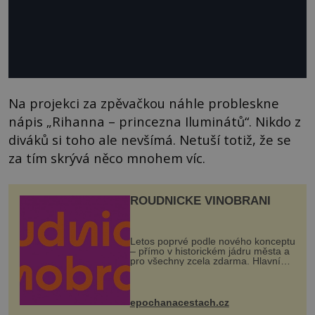
Na projekci za zpěvačkou náhle probleskne
nápis „Rihanna – princezna Iluminátů“. Nikdo z
diváků si toho ale nevšímá. Netuší totiž, že se
za tím skrývá něco mnohem víc.
ROUDNICKÉ VINOBRANÍ
Letos poprvé podle nového konceptu
– přímo v historickém jádru města a
pro všechny zcela zdarma. Hlavní
program se odehraje na Karlově a
Husově náměstí. Návštěvníci se
mohou těšit na víno, burčák, pes...
epochanacestach.cz