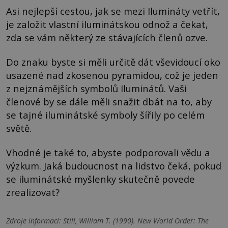
Asi nejlepší cestou, jak se mezi Ilumináty vetřít,
je založit vlastní iluminátskou odnož a čekat,
zda se vám některý ze stávajících členů ozve.
Do znaku byste si měli určitě dát vševidoucí oko
usazené nad zkosenou pyramidou, což je jeden
z nejznámějších symbolů Iluminátů. Vaši
členové by se dále měli snažit dbát na to, aby
se tajné iluminátské symboly šířily po celém
světě.
Vhodné je také to, abyste podporovali vědu a
výzkum. Jaká budoucnost na lidstvo čeká, pokud
se iluminátské myšlenky skutečně povede
zrealizovat?
Zdroje informací:
Still, William T. (1990). New World Order: The