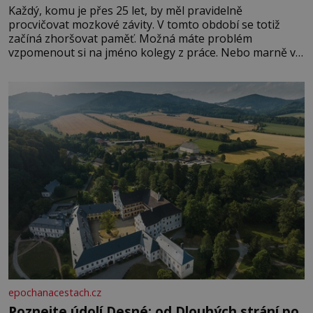
Každý, komu je přes 25 let, by měl pravidelně
procvičovat mozkové závity. V tomto období se totiž
začíná zhoršovat paměť. Možná máte problém
vzpomenout si na jméno kolegy z práce. Nebo marně v
paměti lovíte název knížky, kterou jste nedávno přečetli.
Je to opravdu tak, s věkem jako kdyby se paměť
rozhodla stávkovat. Cvičte
epochanacestach.cz
Poznejte údolí Desné: od Dlouhých strání po