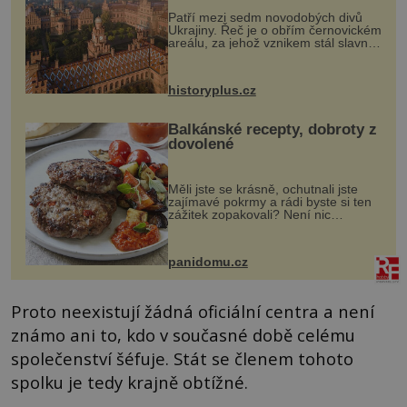
Patří mezi sedm novodobých divů
Ukrajiny. Řeč je o obřím černovickém
areálu, za jehož vznikem stál slavný
český architekt Josef Hlávka. Ten si
na něm dal mimořádně záležet. Jeho
stavební plány by při ...
historyplus.cz
Balkánské recepty, dobroty z
dovolené
Měli jste se krásně, ochutnali jste
zajímavé pokrmy a rádi byste si ten
zážitek zopakovali? Není nic
snazšího. Pljeskavica (10 porcí)
Možná jste ji ochutnali na dovolené v
bývalé Jugoslávii, lze ji vi...
panidomu.cz
Proto neexistují žádná oficiální centra a není
známo ani to, kdo v současné době celému
společenství šéfuje. Stát se členem tohoto
spolku je tedy krajně obtížné.