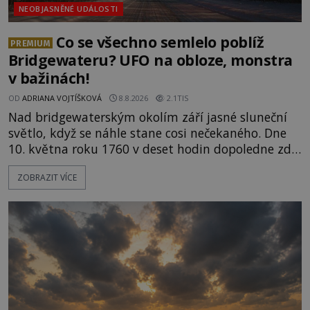
NEOBJASNĚNÉ UDÁLOSTI
Co se všechno semlelo poblíž
PREMIUM
Bridgewateru? UFO na obloze, monstra
v bažinách!
OD
ADRIANA VOJTÍŠKOVÁ
8.8.2026
2.1TIS
Nad bridgewaterským okolím září jasné sluneční
světlo, když se náhle stane cosi nečekaného. Dne
10. května roku 1760 v deset hodin dopoledne zde
dojde k vůbec prvnímu historicky doloženému
ZOBRAZIT VÍCE
přeletu UFO. Podle záznamů vyzařuje takové
světlo, že vypadá jako „koule hořícího ohně“. Jde
jen o nějaký optický klam, nebo se zde skutečně
právě vznáší mimozemská loď