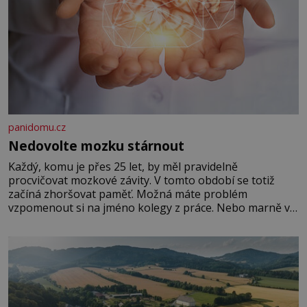
panidomu.cz
Nedovolte mozku stárnout
Každý, komu je přes 25 let, by měl pravidelně
procvičovat mozkové závity. V tomto období se totiž
začíná zhoršovat paměť. Možná máte problém
vzpomenout si na jméno kolegy z práce. Nebo marně v
paměti lovíte název knížky, kterou jste nedávno přečetli.
Je to opravdu tak, s věkem jako kdyby se paměť
rozhodla stávkovat. Cvičte