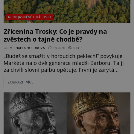
NEOBJASNĚNÉ UDÁLOSTI
Zřícenina Trosky: Co je pravdy na
zvěstech o tajné chodbě?
OD
MICHAELA HOLUBOVÁ
5.8.2026
3.4TIS
„Budeš se smažit v horoucích peklech!“ povykuje
Markéta na o dvě generace mladší Barboru. Ta jí
za chvíli slovní palbu opětuje. První je zarytá
katolička, druhá přesvědčená kališnice. A každá z
ZOBRAZIT VÍCE
nich se usídlí na jedné z věží slavného hradu
Trosky. Šlechtic Ota IV. z Bergova (1399–1452) patří
mezi vůdce protihusitského boje. Za manželku má
skutečně jistou