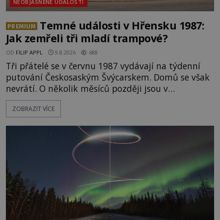
NEOBJASNĚNÉ UDÁLOSTI
Temné události v Hřensku 1987:
PREMIUM
Jak zemřeli tři mladí trampové?
OD
FILIP APPL
9.8.2026
688
Tři přátelé se v červnu 1987 vydávají na týdenní
putování Českosaským Švýcarskem. Domů se však
nevrátí. O několik měsíců později jsou v
nepřístupných skalách u Hřenska nalezeny jejich
ZOBRAZIT VÍCE
kostry – a s nimi stopy, které se jen obtížně slučují
s nešťastnou náhodou. Zabil mladé trampy
přírodní živel, neznámý útočník, nebo někdo, koho
tehdejší režim nechtěl odhalit? [gallery
ids="171131,171132,1711