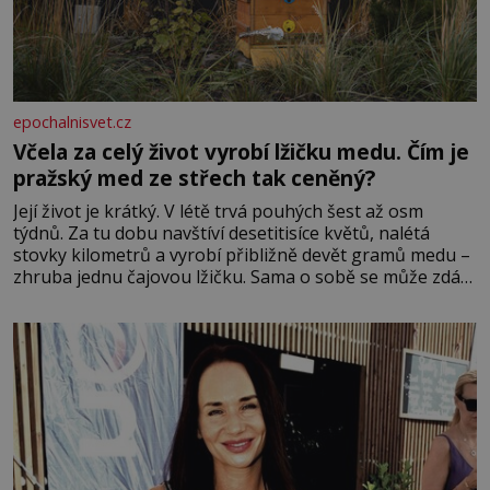
epochalnisvet.cz
Včela za celý život vyrobí lžičku medu. Čím je
pražský med ze střech tak ceněný?
Její život je krátký. V létě trvá pouhých šest až osm
týdnů. Za tu dobu navštíví desetitisíce květů, nalétá
stovky kilometrů a vyrobí přibližně devět gramů medu –
zhruba jednu čajovou lžičku. Sama o sobě se může zdát
bezvýznamná. Teprve když se spojí s dalšími desítkami
tisíc příslušnic svého včelstva, vznikne jeden z
nejdokonalejších organismů