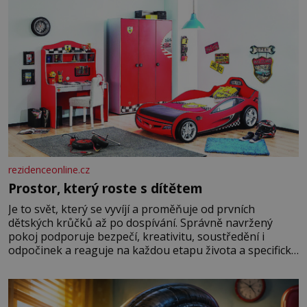
rezidenceonline.cz
Prostor, který roste s dítětem
Je to svět, který se vyvíjí a proměňuje od prvních
dětských krůčků až po dospívání. Správně navržený
pokoj podporuje bezpečí, kreativitu, soustředění i
odpočinek a reaguje na každou etapu života a specifické
potřeby dítěte. Pro nejmenší je klíčová jednoduchost,
měkkost a bezpečí, proto by pokoj miminka měl působit
především klidně a útulně. Předškolní věk je