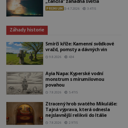
„tančila“ záhadná světla
PREMIUM
4.7.2026
3.4TIS
Záhady historie
Smírčí kříže: Kamenní svědkové
vražd, pomsty a dávných vin
9.8.2026
434
Ayia Napa: Kyperské vodní
monstrum s mírumilovnou
povahou
7.8.2026
5.4TIS
Ztracený hrob svatého Mikuláše:
Tajná výprava, která odnesla
nejslavnější relikvii do Itálie
7.8.2026
2.9TIS