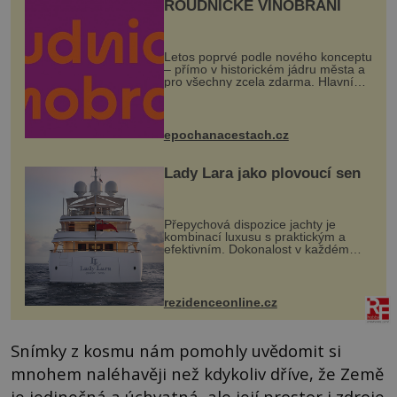
ROUDNICKÉ VINOBRANÍ
Letos poprvé podle nového konceptu
– přímo v historickém jádru města a
pro všechny zcela zdarma. Hlavní
program se odehraje na Karlově a
Husově náměstí. Návštěvníci se
mohou těšit na víno, burčák, pes...
epochanacestach.cz
Lady Lara jako plovoucí sen
Přepychová dispozice jachty je
kombinací luxusu s praktickým a
efektivním. Dokonalost v každém
detailu představuje značka Fendi
Casa, kterou byly vybaveny její
paluby. Monacký přístav nabízí
každoročn...
rezidenceonline.cz
Snímky z kosmu nám pomohly uvědomit si
mnohem naléhavěji než kdykoliv dříve, že Země
je jedinečná a úchvatná, ale její prostor i zdroje