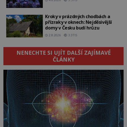
Kroky v prázdných chodbách a
přízraky v oknech: Nejděsivější
domy v Česku budí hrůzu
2.8.2026
3.3TIS
NENECHTE SI UJÍT DALŠÍ ZAJÍMAVÉ
ČLÁNKY