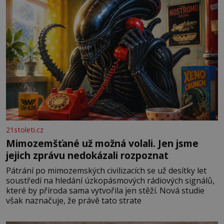
21stoleti.cz
Mimozemšťané už možná volali. Jen jsme
jejich zprávu nedokázali rozpoznat
Pátrání po mimozemských civilizacích se už desítky let
soustředí na hledání úzkopásmových rádiových signálů,
které by příroda sama vytvořila jen stěží. Nová studie
však naznačuje, že právě tato strate