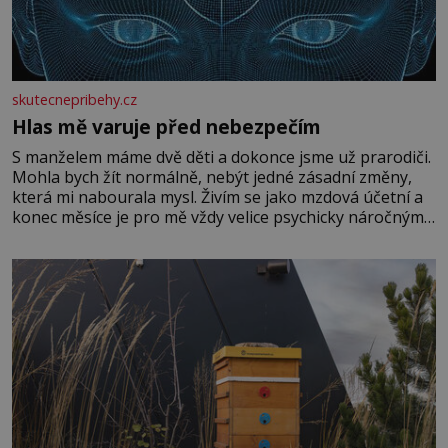
skutecnepribehy.cz
Hlas mě varuje před nebezpečím
S manželem máme dvě děti a dokonce jsme už prarodiči.
Mohla bych žít normálně, nebýt jedné zásadní změny,
která mi nabourala mysl. Živím se jako mzdová účetní a
konec měsíce je pro mě vždy velice psychicky náročným
obdobím. Od té chvíle, co máme vnoučata, mi dcera čím
dál častěji volá o pomoc, co se hlídání týče. Dalo by se