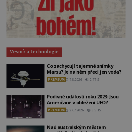
Vesmír a technologie
Co zachycují tajemné snímky
Marsu? Je na něm přeci jen voda?
PREMIUM
7.8.2026
2.7TIS
Podivné události roku 2023: Jsou
Američané v obležení UFO?
PREMIUM
27.7.2026
3.5TIS
Nad australským městem