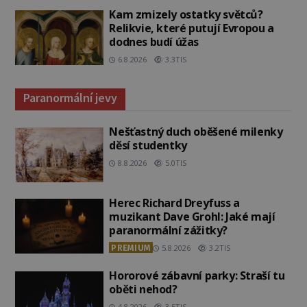
Kam zmizely ostatky světců?
Relikvie, které putují Evropou a
dodnes budí úžas
6.8.2026
3.3TIS
Paranormální jevy
Nešťastný duch oběšené milenky
děsí studentky
8.8.2026
5.0TIS
Herec Richard Dreyfuss a
muzikant Dave Grohl: Jaké mají
paranormální zážitky?
PREMIUM
5.8.2026
3.2TIS
Hororové zábavní parky: Straší tu
oběti nehod?
4.8.2026
3.5TIS