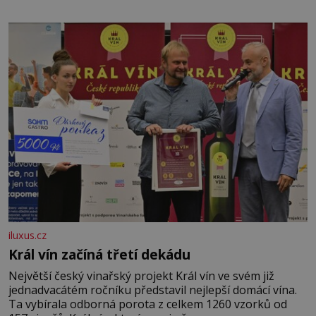
asijských říší, co nedokážou Němci – to dokáže český
král. Nebo že by ne? Mongolové od roku 1223 postupují
podél Kaspického a Azovského moře,
iluxus.cz
Král vín začíná třetí dekádu
Největší český vinařský projekt Král vín ve svém již
jednadvacátém ročníku představil nejlepší domácí vína.
Ta vybírala odborná porota z celkem 1260 vzorků od