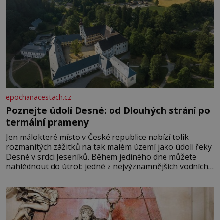
epochanacestach.cz
Poznejte údolí Desné: od Dlouhých strání po
termální prameny
Jen málokteré místo v České republice nabízí tolik
rozmanitých zážitků na tak malém území jako údolí řeky
Desné v srdci Jeseníků. Během jediného dne můžete
nahlédnout do útrob jedné z nejvýznamnějších vodních
elektráren v Evropě, vydat se na horské hřebeny, projet
se na koloběžce a den zakončit poznáváním památek ve
Velkých Losinách nebo v termálním