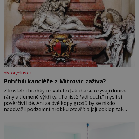
historyplus.cz
Pohřbili kancléře z Mitrovic zaživa?
Z kostelní hrobky u svatého Jakuba se ozývají dunivé
rány a tlumené výkřiky. „To jistě řádí duch,“ myslí si
pověrčiví lidé. Ani za dvě kopy grošů by se nikdo
neodvážil podzemní hrobku otevřít a její poklop tak
raději jen skrápí svěcenou vodou. Za několik dní divné
burácení skutečně ustane. Když o mnoho let později
hrobku