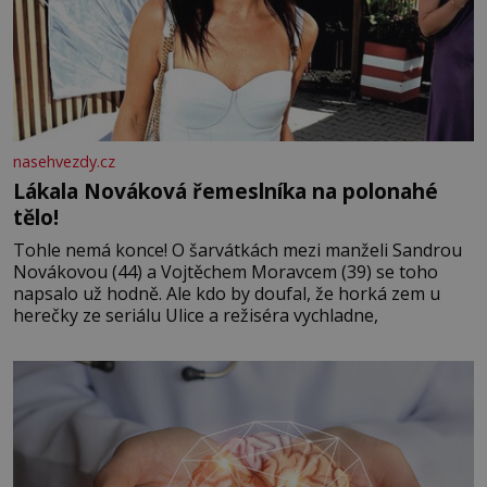
nasehvezdy.cz
Lákala Nováková řemeslníka na polonahé
tělo!
Tohle nemá konce! O šarvátkách mezi manželi Sandrou
Novákovou (44) a Vojtěchem Moravcem (39) se toho
napsalo už hodně. Ale kdo by doufal, že horká zem u
herečky ze seriálu Ulice a režiséra vychladne,