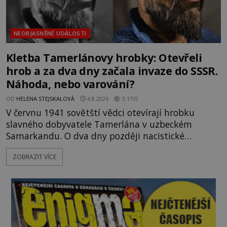
NEOBJASNĚNÉ UDÁLOSTI
Kletba Tamerlánovy hrobky: Otevřeli
hrob a za dva dny začala invaze do SSSR.
Náhoda, nebo varování?
OD
HELENA STEJSKALOVÁ
4.8.2026
3.1TIS
V červnu 1941 sovětští vědci otevírají hrobku
slavného dobyvatele Tamerlána v uzbeckém
Samarkandu. O dva dny později nacistické
Německo zahajuje operaci Barbarossa a napadá
ZOBRAZIT VÍCE
Sovětský svaz. Shoda dat je natolik zarážející, že se
rodí jedna z nejslavnějších „kleteb“ 20. století. Je
na legendě něco pravdy, nebo jde jen o fascinující
souhru okolností? Když antropolog Michail
Gerasimov (1907-1970) a