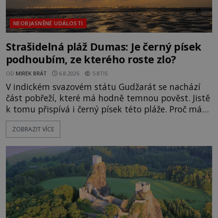
NEOBJASNĚNÉ UDÁLOSTI
Strašidelná pláž Dumas: Je černý písek
podhoubím, ze kterého roste zlo?
OD
MIREK BRÁT
6.8.2026
5.8TIS
V indickém svazovém státu Gudžarát se nachází
část pobřeží, které má hodně temnou pověst. Jistě
k tomu přispívá i černý písek této pláže. Proč má
pláž takové netypické zbarvení? Nakolik jsou
ZOBRAZIT VÍCE
pravdivé historky, že zde došlo k nevysvětlitelným
zmizením turistů? Ti, kteří se nebojí, nás mohou
následovat. Vstupujeme na pláž Dumas ve městě
Surat. Gu