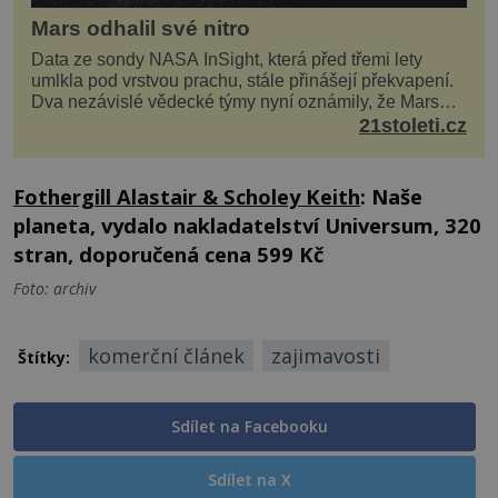
Mars odhalil své nitro
Data ze sondy NASA InSight, která před třemi lety
umlkla pod vrstvou prachu, stále přinášejí překvapení.
Dva nezávislé vědecké týmy nyní oznámily, že Mars
má nejen plášť plný trosek z dávných impaktů,...
21stoleti.cz
Fothergill Alastair & Scholey Keith
: Naše
planeta, vydalo nakladatelství Universum, 320
stran, doporučená cena 599 Kč
Foto: archiv
komerční článek
zajimavosti
Štítky:
Sdílet na Facebooku
Sdílet na X