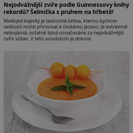
Nejodvážnější zvíře podle Guinnessovy knihy
rekordů? Šelmička s pruhem na hřbetě!
Medojed kapský je lasicovitá šelma, kterou bychom
velikostí mohli přirovnat k českému jezevci. Je extrémně
nebojácná, ostatně bývá označována za nejodvážnější
zvíře vůbec. V této souvislosti je dokonc