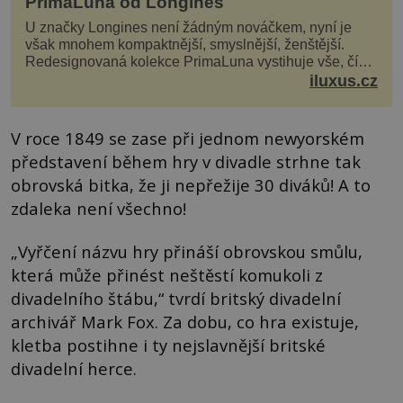
PrimaLuna od Longines
U značky Longines není žádným nováčkem, nyní je
však mnohem kompaktnější, smyslnější, ženštější.
Redesignovaná kolekce PrimaLuna vystihuje vše, čím
je značka Longines dnes a čím byla i před sto dvacet...
iluxus.cz
V roce 1849 se zase při jednom newyorském
představení během hry v divadle strhne tak
obrovská bitka, že ji nepřežije 30 diváků! A to
zdaleka není všechno!
„Vyřčení názvu hry přináší obrovskou smůlu,
která může přinést neštěstí komukoli z
divadelního štábu,“ tvrdí britský divadelní
archivář Mark Fox. Za dobu, co hra existuje,
kletba postihne i ty nejslavnější britské
divadelní herce.