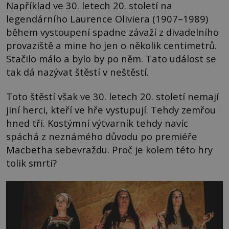
Například ve 30. letech 20. století na
legendárního Laurence Oliviera (1907–1989)
během vystoupení spadne závaží z divadelního
provaziště a mine ho jen o několik centimetrů.
Stačilo málo a bylo by po něm. Tato událost se
tak dá nazývat štěstí v neštěstí.
Toto štěstí však ve 30. letech 20. století nemají
jiní herci, kteří ve hře vystupují. Tehdy zemřou
hned tři. Kostýmní výtvarník tehdy navíc
spáchá z neznámého důvodu po premiéře
Macbetha sebevraždu. Proč je kolem této hry
tolik smrti?