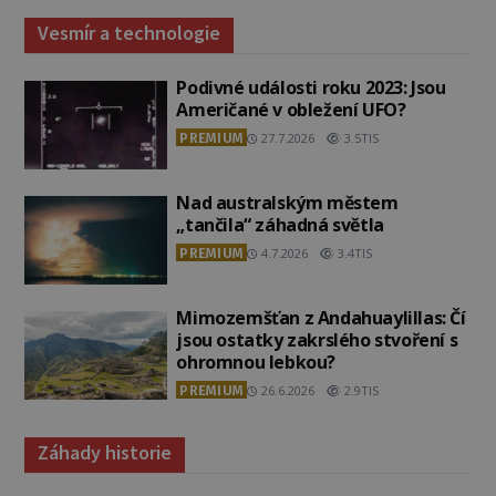
Vesmír a technologie
Podivné události roku 2023: Jsou
Američané v obležení UFO?
PREMIUM
27.7.2026
3.5TIS
Nad australským městem
„tančila“ záhadná světla
PREMIUM
4.7.2026
3.4TIS
Mimozemšťan z Andahuaylillas: Čí
jsou ostatky zakrslého stvoření s
ohromnou lebkou?
PREMIUM
26.6.2026
2.9TIS
Záhady historie