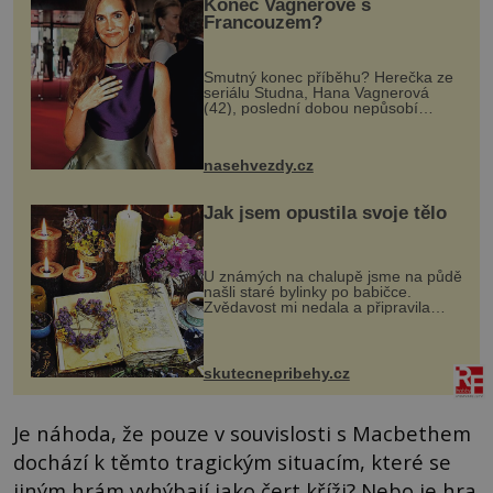
Konec Vagnerové s
Francouzem?
Smutný konec příběhu? Herečka ze
seriálu Studna, Hana Vagnerová
(42), poslední dobou nepůsobí
nejšťastněji. Ačkoli časy její anorexie
jsou už dávno pryč a opět se pyšnila
ženskými křivkami, najednou s...
nasehvezdy.cz
Jak jsem opustila svoje tělo
U známých na chalupě jsme na půdě
našli staré bylinky po babičce.
Zvědavost mi nedala a připravila
jsem si z nich lektvar… Zimní pobyt
na chalupě se pro mě vlastní vinou
změnil v děsivý zážitek, na kt...
skutecnepribehy.cz
Je náhoda, že pouze v souvislosti s Macbethem
dochází k těmto tragickým situacím, které se
jiným hrám vyhýbají jako čert kříži? Nebo je hra