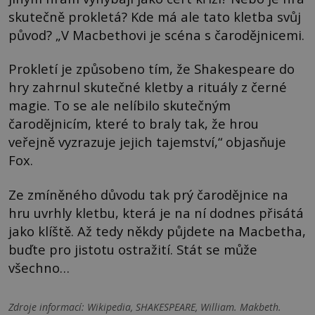
skutečně prokletá? Kde má ale tato kletba svůj
původ? „V Macbethovi je scéna s čarodějnicemi.
Prokletí je způsobeno tím, že Shakespeare do
hry zahrnul skutečné kletby a rituály z černé
magie. To se ale nelíbilo skutečným
čarodějnicím, které to braly tak, že hrou
veřejně vyzrazuje jejich tajemství,“ objasňuje
Fox.
Ze zmíněného důvodu tak prý čarodějnice na
hru uvrhly kletbu, která je na ní dodnes přisátá
jako klíště. Až tedy někdy půjdete na Macbetha,
buďte pro jistotu ostražití. Stát se může
všechno…
Zdroje informací:
Wikipedia, SHAKESPEARE, William. Makbeth.