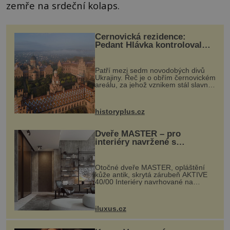
zemře na srdeční kolaps.
Černovická rezidence:
Pedant Hlávka kontroloval
každou cihlu
Patří mezi sedm novodobých divů
Ukrajiny. Řeč je o obřím černovickém
areálu, za jehož vznikem stál slavný
český architekt Josef Hlávka. Ten si
na něm dal mimořádně záležet. Jeho
stavební plány by při ...
historyplus.cz
Dveře MASTER – pro
interiéry navržené s
rozumem i vášní!
Otočné dveře MASTER, opláštění
kůže antik, skrytá zárubeň AKTIVE
40/00 Interiéry navrhované na
zakázku často vyžadují atypické
rozměry nejen nábytku, ale i
otvorových prvků. Technické zázemí
iluxus.cz
dnes umož...