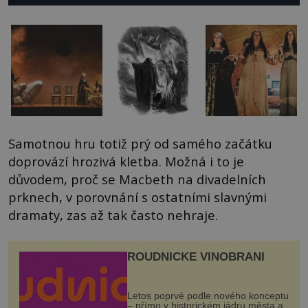
Samotnou hru totiž prý od samého začátku
doprovází hrozivá kletba. Možná i to je
důvodem, proč se Macbeth na divadelních
prknech, v porovnání s ostatními slavnými
dramaty, zas až tak často nehraje.
ROUDNICKÉ VINOBRANÍ
Letos poprvé podle nového konceptu
– přímo v historickém jádru města a