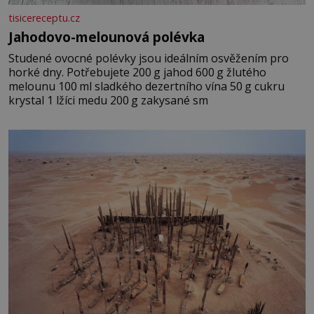
tisicereceptu.cz
Jahodovo-melounová polévka
Studené ovocné polévky jsou ideálním osvěžením pro
horké dny. Potřebujete 200 g jahod 600 g žlutého
melounu 100 ml sladkého dezertního vína 50 g cukru
krystal 1 lžíci medu 200 g zakysané sm