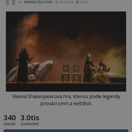
od
ANDREA ŠULCOVÁ
16.6.2026
3.0tis
Slavná Shakespearova hra, kterou podle legendy
provází smrt a neštěstí.
340
3.0tis
SDÍLENÍ
ZOBRAZENÍ