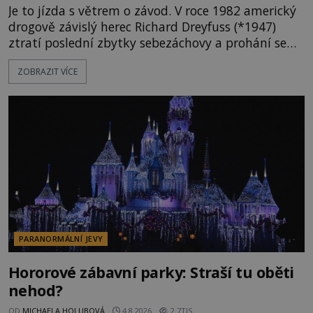
Je to jízda s větrem o závod. V roce 1982 americký
drogově závislý herec Richard Dreyfuss (*1947)
ztratí poslední zbytky sebezáchovy a prohání se
po silnicích ve svém mercedesu jako utržený ze
ZOBRAZIT VÍCE
řetězu. Vše vyvrcholí katastrofou, když to Dreyfuss
napálí v plné rychlosti do stromu! Policie ve vraku
následně nalezne schovaný kokain. Tímto
momentem se slavnému
PARANORMÁLNÍ JEVY
Hororové zábavní parky: Straší tu oběti
nehod?
OD
MICHAELA HOLUBOVÁ
4.8.2026
2.7TIS