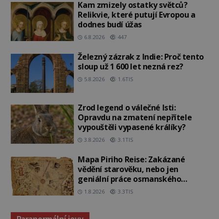
Kam zmizely ostatky světců?
Relikvie, které putují Evropou a
dodnes budí úžas
6.8.2026
447
Železný zázrak z Indie: Proč tento
sloup už 1 600 let nezná rez?
5.8.2026
1.6TIS
Zrod legend o válečné lsti:
Opravdu na zmatení nepřítele
vypouštěli vypasené králíky?
3.8.2026
3.1TIS
Mapa Piriho Reise: Zakázané
vědění starověku, nebo jen
geniální práce osmanského
admirála?
1.8.2026
3.3TIS
Paranormální jevy