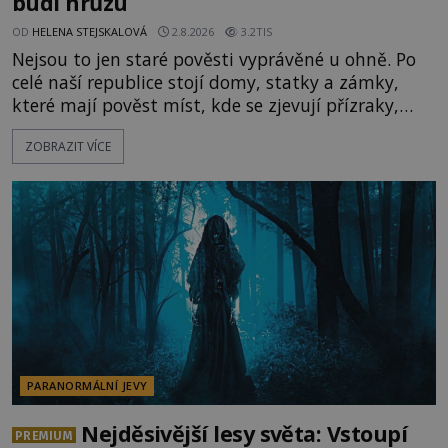
budí hrůzu
OD
HELENA STEJSKALOVÁ
2.8.2026
3.2TIS
Nejsou to jen staré pověsti vyprávěné u ohně. Po
celé naší republice stojí domy, statky a zámky,
které mají pověst míst, kde se zjevují přízraky,
ozývají nevysvětlitelné zvuky nebo se dějí podivné
ZOBRAZIT VÍCE
jevy. Zatímco historici většinou hledají racionální
vysvětlení, záhadologové upozorňují, že některé
lokality vykazují nápadně podobná svědectví po
celé generace. A právě tato opakující se svědectví
ud
PARANORMÁLNÍ JEVY
Nejděsivější lesy světa: Vstoupí
PREMIUM