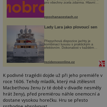
pro všechny zcela zdarma. Hlavní
program se odehraje na Karlově a
Husově náměstí. Návštěvníci se
mohou těšit na víno, burčák, pes...
epochanacestach.cz
Lady Lara jako plovoucí sen
Přepychová dispozice jachty je
kombinací luxusu s praktickým a
efektivním. Dokonalost v každém
detailu představuje značka Fendi
Casa, kterou byly vybaveny její
paluby. Monacký přístav nabízí
každoročn...
rezidenceonline.cz
K podivné tragédii dojde už při jeho premiéře v
roce 1606. Tehdy mladík, který má ztělesnit
Macbethovu ženu (v té době v divadle nesměly
hrát ženy), před premiérou náhle onemocní a
dostane vysokou horečku. Hru se přesto
rozhodne absolvovat.