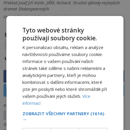
Překlad Josef Jiří Kolár, JIŘÍK, Richard. Stručné výklady nejlepších
dramat Shakespearových
Foto: 1:Pixabay, 2:Pixabay, 3:Pixabay
Tyto webové stránky
Kletba čarodějnic
Prokletý Macbeth
Štítky:
používají soubory cookie.
Smrt na jevišti
K personalizaci obsahu, reklam a analýze
návštěvnosti používáme soubory cookie.
Anglie
Lokalita:
Informace o vašem používání našich
stránek také sdílíme s našimi reklamními a
analytickými partnery, kteří je mohou
Sdílet na Facebooku
kombinovat s dalšími informacemi, které
jste jim poskytli nebo které shromáždili při
Sdílet na X
vašem používání jejich služeb.
Více
informací
Předchozí článek
ZOBRAZIT VŠECHNY PARTNERY
(1616)
Svět jako počítačová simulace! Žijeme v Matrixu?
→
Další článek