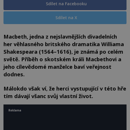
Sdílet na Facebooku
Sdílet na X
Macbeth, jedna z nejslavnějších divadelních
her věhlasného britského dramatika Williama
Shakespeara (1564–1616), je známá po celém
světě. Příběh o skotském králi Macbethovi a
jeho cílevědomé manželce baví veřejnost
dodnes.
Málokdo však ví, že herci vystupující v této hře
tím dávají všanc svůj vlastní život.
Reklama