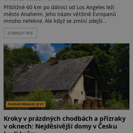
Přibližně 60 km po dálnici od Los Angeles leží
město Anaheim. Jeho název většině Evropanů
mnoho neřekne. Ale když se zmíní zdejší
Disneyland, je hned jasno. Zábavní park vyroste na
ZOBRAZIT VÍCE
poklidném místě bývalého sadu pomerančovníků.
Klid tu teď rozhodně nepanuje, park navštíví
kolem 17 000 000 zábavychtivých lidí ročně. A ač je
velká snaha to utajit, někteří z
PARANORMÁLNÍ JEVY
Kroky v prázdných chodbách a přízraky
v oknech: Nejděsivější domy v Česku