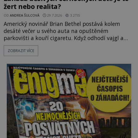
žert nebo realita?
OD
ANDREA ŠULCOVÁ
29.7.2026
3.2TIS
Americký novinář Brian Bethel postává kolem
desáté večer u svého auta na opuštěném
parkovišti a kouří cigaretu. Když odhodí vajgl a
chystá se nastoupit do auta, přijdou k němu dva
ZOBRAZIT VÍCE
mladí chlapci, kterým může být okolo 14 let.
„Pane, byl byste tak laskav a svezl nás domů? Je to
pouhých několik minut od tohoto parkoviště,“
zeptá se suverénně jeden z nich. P