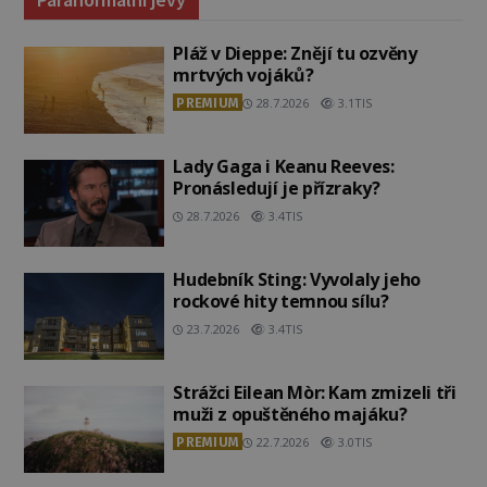
Pláž v Dieppe: Znějí tu ozvěny
mrtvých vojáků?
PREMIUM
28.7.2026
3.1TIS
Lady Gaga i Keanu Reeves:
Pronásledují je přízraky?
28.7.2026
3.4TIS
Hudebník Sting: Vyvolaly jeho
rockové hity temnou sílu?
23.7.2026
3.4TIS
Strážci Eilean Mòr: Kam zmizeli tři
muži z opuštěného majáku?
PREMIUM
22.7.2026
3.0TIS