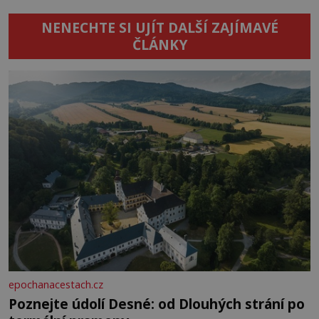
NENECHTE SI UJÍT DALŠÍ ZAJÍMAVÉ
ČLÁNKY
epochanacestach.cz
Poznejte údolí Desné: od Dlouhých strání po