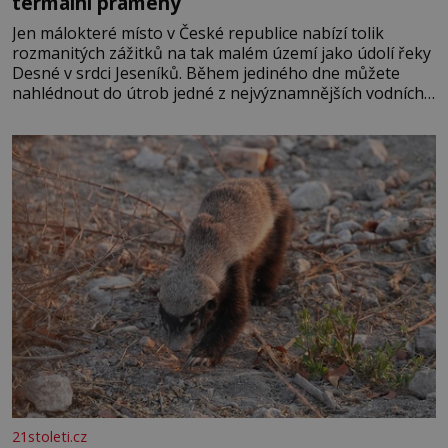
termální prameny
Jen málokteré místo v České republice nabízí tolik
rozmanitých zážitků na tak malém území jako údolí řeky
Desné v srdci Jeseníků. Během jediného dne můžete
nahlédnout do útrob jedné z nejvýznamnějších vodních
elektráren v Evropě, vydat se na horské hřebeny, projet
se na koloběžce a den zakončit poznáváním památek ve
Velkých Losinách nebo v termálním
21stoleti.cz