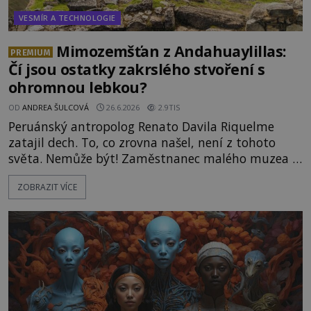
VESMÍR A TECHNOLOGIE
Mimozemšťan z Andahuaylillas:
PREMIUM
Čí jsou ostatky zakrslého stvoření s
ohromnou lebkou?
OD
ANDREA ŠULCOVÁ
26.6.2026
2.9TIS
Peruánský antropolog Renato Davila Riquelme
zatajil dech. To, co zrovna našel, není z tohoto
světa. Nemůže být! Zaměstnanec malého muzea v
peruánském městečku Andahuaylillas nedaleko
ZOBRAZIT VÍCE
legendárního Cuzca pomalu sestupuje z posvátné
hory Apu a přemýšlí, jak s touto zprávou naloží.
Právě nalezl ostatky dvou mimozemšťanů! Vědci
nad nálezem kroutí hlavou. Už na