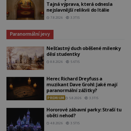
Tajná výprava, která odnesla
nejslavnější relikvii do Itálie
7.8.2026
3.3TIS
Paranormální jevy
Nešťastný duch oběšené milenky
děsí studentky
8.8.2026
5.6TIS
Herec Richard Dreyfuss a
muzikant Dave Grohl: Jaké mají
paranormální zážitky?
PREMIUM
5.8.2026
3.3TIS
Hororové zábavní parky: Straší tu
oběti nehod?
4.8.2026
3.5TIS