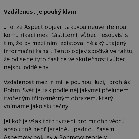
Vzdálenost je pouhý klam
„To, že Aspect objevil takovou neuvěřitelnou
komunikaci mezi částicemi, vůbec nesouvisí s
tím, že by mezi nimi existoval nějaký utajený
informační kanál. Tento objev spočívá ve faktu,
že od sebe tyto částice ve skutečnosti vůbec
nejsou odděleny.
Vzdálenost mezi nimi je pouhou iluzí,“ prohlásí
Bohm. Svět je tak podle něj jakýmsi přeludem
tvořeným třírozměrným obrazem, který
vnímáme jako skutečný.
Jelikož je však toto tvrzení pro mnoho vědců
absolutně nepřijatelné, upadnou časem
Aspectovy pokusy a Bohmovy teorie v