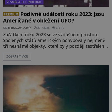
VESMÍR A TECHNOLOGIE
Podivné události roku 2023: Jsou
PREMIUM
Američané v obležení UFO?
OD
MIROSLAV OLIVÍK
27.7.2026
3.5TIS
Začátkem roku 2023 se ve vzdušném prostoru
Spojených států amerických pohybovaly nejméně
tři neznámé objekty, které byly později sestřeleny.
Do dnešních dnů nebyly trosky těchto létajících
ZOBRAZIT VÍCE
těles objeveny. Je možné, že šlo o nějaké nové
armádní výzkumné technologie? Nebo snad byly
mimozemského původu? Dne 4. února roku 2023
vydává