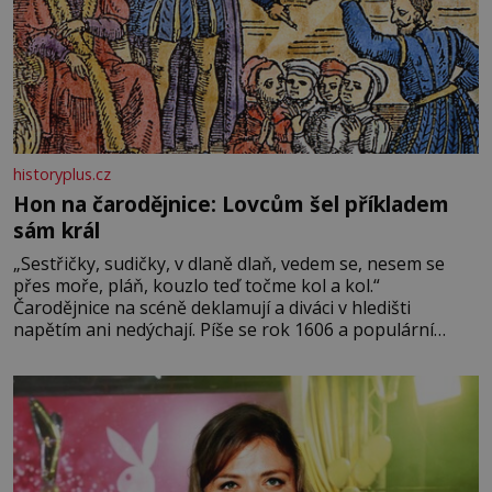
historyplus.cz
Hon na čarodějnice: Lovcům šel příkladem
sám král
„Sestřičky, sudičky, v dlaně dlaň, vedem se, nesem se
přes moře, pláň, kouzlo teď točme kol a kol.“
Čarodějnice na scéně deklamují a diváci v hledišti
napětím ani nedýchají. Píše se rok 1606 a populární
anglický dramatik William Shakespeare uvádí svou
Tragédii o Macbethovi. Napsal ji pro krále Jakuba I., jenž
v roce 1603 vystřídal