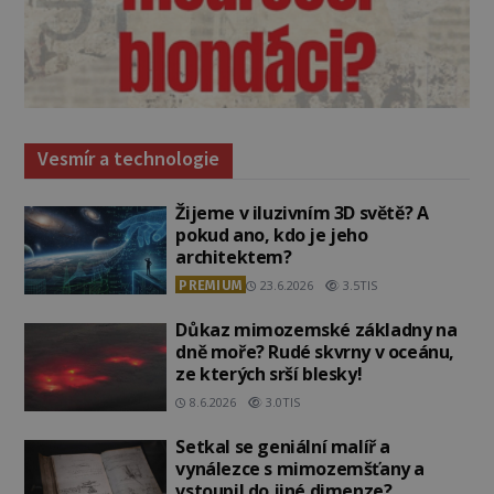
Vesmír a technologie
Žijeme v iluzivním 3D světě? A
pokud ano, kdo je jeho
architektem?
PREMIUM
23.6.2026
3.5TIS
Důkaz mimozemské základny na
dně moře? Rudé skvrny v oceánu,
ze kterých srší blesky!
8.6.2026
3.0TIS
Setkal se geniální malíř a
vynálezce s mimozemšťany a
vstoupil do jiné dimenze?