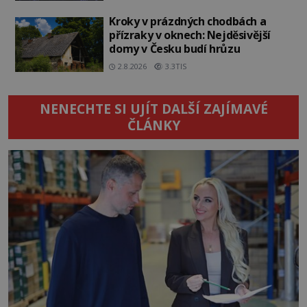
Kroky v prázdných chodbách a
přízraky v oknech: Nejděsivější
domy v Česku budí hrůzu
2.8.2026
3.3TIS
NENECHTE SI UJÍT DALŠÍ ZAJÍMAVÉ
ČLÁNKY