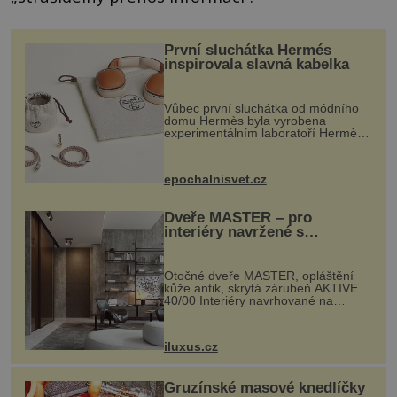
První sluchátka Hermés
inspirovala slavná kabelka
Vůbec první sluchátka od módního
domu Hermès byla vyrobena
experimentálním laboratoří Hermès
Ateliers Horizons. Elegantní gadget
si vyžádal dva roky vývoje a chlubí
se ručně šitou hovězí kůží a
epochalnisvet.cz
kovový...
Dveře MASTER – pro
interiéry navržené s
rozumem i vášní!
Otočné dveře MASTER, opláštění
kůže antik, skrytá zárubeň AKTIVE
40/00 Interiéry navrhované na
zakázku často vyžadují atypické
rozměry nejen nábytku, ale i
otvorových prvků. Technické zázemí
iluxus.cz
dnes umož...
Gruzínské masové knedlíčky