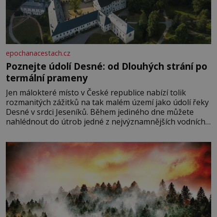
epochanacestach.cz
Poznejte údolí Desné: od Dlouhých strání po
termální prameny
Jen málokteré místo v České republice nabízí tolik
rozmanitých zážitků na tak malém území jako údolí řeky
Desné v srdci Jeseníků. Během jediného dne můžete
nahlédnout do útrob jedné z nejvýznamnějších vodních
elektráren v Evropě, vydat se na horské hřebeny, projet
se na koloběžce a den zakončit poznáváním památek ve
Velkých Losinách nebo v termálním