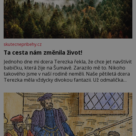
skutecnepribehy.cz
Ta cesta nám změnila život!
Jednoho dne mi dcera Terezka řekla, že chce jet navštívit
babičku, která žije na Šumavě. Zarazilo mě to. Nikoho
takového jsme v naší rodině neměli. Naše pětiletá dcera
Terezka měla vždycky divokou fantazii. Už odmalička
milovala svět pohádek. Každou chvilku mi říkala, že se jí
zdálo o jednorožcích, krásných princeznách, statečných
rytířích a létajících dracích.