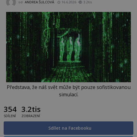
od
ANDREA ŠULCOVÁ
16.6.2026
3.2tis
Představa, že náš svět může být pouze sofistikovanou
simulací.
354
3.2tis
SDÍLENÍ
ZOBRAZENÍ
Sdílet na Facebooku