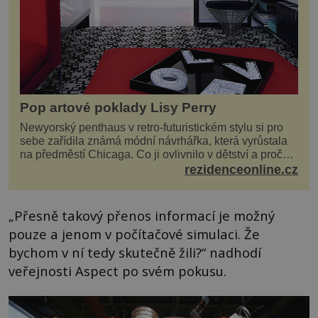
Pop artové poklady Lisy Perry
Newyorský penthaus v retro-futuristickém stylu si pro
sebe zařídila známá módní návrhářka, která vyrůstala
na předměstí Chicaga. Co ji ovlivnilo v dětství a proč
vypadá její domov právě takto? Interié...
rezidenceonline.cz
„Přesně takový přenos informací je možný
pouze a jenom v počítačové simulaci. Že
bychom v ní tedy skutečně žili?“ nadhodí
veřejnosti Aspect po svém pokusu.