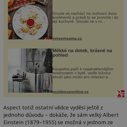
Gruzie se nachází na rozhraní dvou
kontinentů a právě to se promítá i do
její kuchyně. Snoubí se v ní
evropské a asijské chutě a díky tomu
vznikají rozmanité a chuťově bohaté
pokrmy, které rozhodně st...
nejsemsama.cz
Měkké na dotek, krásné na
pohled
Koupelna patří k nejatraktivnějším
místnostem v bytě, vedle ložnice
slouží jako místo pro relaxaci a
odpočinek. Koupelnový textil –
ručníky, osušky a koberečky –
mohou jako mávnutím kouzelného
rezidenceonline.cz
proutku...
Aspect totiž ostatní vědce vyděsí ještě z
jednoho důvodu – dokáže, že sám velký Albert
Einstein (1879–1955) se možná v jednom ze