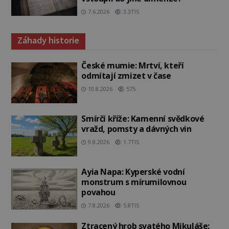
7.6.2026
3.3TIS
Záhady historie
České mumie: Mrtví, kteří
odmítají zmizet v čase
10.8.2026
575
Smírčí kříže: Kamenní svědkové
vražd, pomsty a dávných vin
9.8.2026
1.7TIS
Ayia Napa: Kyperské vodní
monstrum s mírumilovnou
povahou
7.8.2026
5.8TIS
Ztracený hrob svatého Mikuláše: