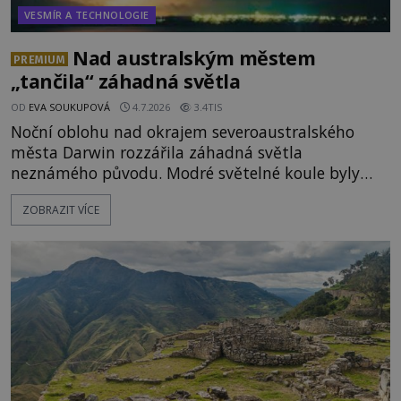
VESMÍR A TECHNOLOGIE
Nad australským městem
PREMIUM
„tančila“ záhadná světla
OD
EVA SOUKUPOVÁ
4.7.2026
3.4TIS
Noční oblohu nad okrajem severoaustralského
města Darwin rozzářila záhadná světla
neznámého původu. Modré světelné koule byly
viditelné nejméně dvacet minut, během nichž se
ZOBRAZIT VÍCE
opakovaně objevovaly a zase mizely. Svědek, který
úkaz zachytil na mobilní telefon, se domnívá, že
mohlo jít o návštěvu ze světa duchů. Záhadný
záznam okamžitě rozpoutal deb