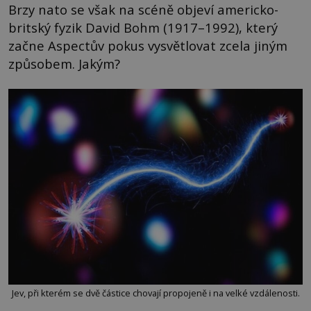
Brzy nato se však na scéně objeví americko-
britský fyzik David Bohm (1917–1992), který
začne Aspectův pokus vysvětlovat zcela jiným
způsobem. Jakým?
Jev, při kterém se dvě částice chovají propojeně i na velké vzdálenosti.