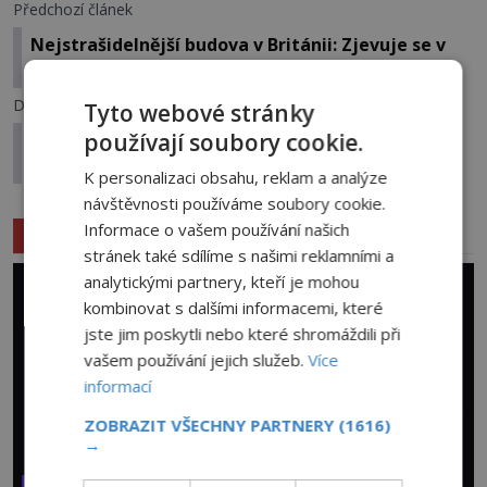
Předchozí článek
Nejstrašidelnější budova v Británii: Zjevuje se v
ní i pekelný pes?
Další článek
Tyto webové stránky
používají soubory cookie.
William Shakespeare a černá magie: Co ukrývá
Macbeth?
K personalizaci obsahu, reklam a analýze
návštěvnosti používáme soubory cookie.
Informace o vašem používání našich
Související články
stránek také sdílíme s našimi reklamními a
analytickými partnery, kteří je mohou
kombinovat s dalšími informacemi, které
jste jim poskytli nebo které shromáždili při
vašem používání jejich služeb.
Více
informací
ZOBRAZIT VŠECHNY PARTNERY
(1616)
→
VESMÍR A TECHNOLOGIE