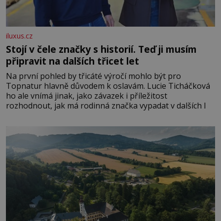
iluxus.cz
Stojí v čele značky s historií. Teď ji musím
připravit na dalších třicet let
Na první pohled by třicáté výročí mohlo být pro
Topnatur hlavně důvodem k oslavám. Lucie Ticháčková
ho ale vnímá jinak, jako závazek i příležitost
rozhodnout, jak má rodinná značka vypadat v dalších l