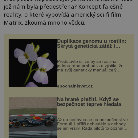
jež nám byla předestřena? Koncept falešné
reality, o které vypovídá americký sci-fi film
Matrix, zkoumá mnoho vědců.
Duplikace genomu u rostlin:
Skrytá genetická zátěž i
evoluční výhoda
Představte si, že by se rostlina
jednou ráno probudila a zjistila, že
má svůj genetický manuál celý
dvakrát. Přesně to se občas v
přírodě stane – a podle nového
výzkumu to může být pro druhy
epochalnisvet.cz
vstupenka...
Na hraně přežití. Když se
bezpečnost teprve hledala
Až do nedávna se na bezpečnost ve
Formuli 1 příliš nehledělo a nehody
se jen vršily. Řada pilotů to poznala
na vlastní kůži, často s trvalými
následky nebo bohužel i ztrátou