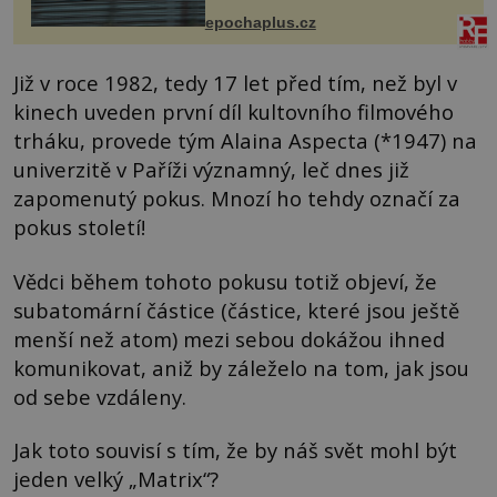
života. Dnes nepochopiteln...
epochaplus.cz
Již v roce 1982, tedy 17 let před tím, než byl v
kinech uveden první díl kultovního filmového
trháku, provede tým Alaina Aspecta (*1947) na
univerzitě v Paříži významný, leč dnes již
zapomenutý pokus. Mnozí ho tehdy označí za
pokus století!
Vědci během tohoto pokusu totiž objeví, že
subatomární částice (částice, které jsou ještě
menší než atom) mezi sebou dokážou ihned
komunikovat, aniž by záleželo na tom, jak jsou
od sebe vzdáleny.
Jak toto souvisí s tím, že by náš svět mohl být
jeden velký „Matrix“?