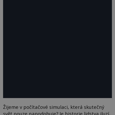
Žijeme v počítačové simulaci, která skutečný
svět pouze napodobuje? Je historie lidstva iluzí,