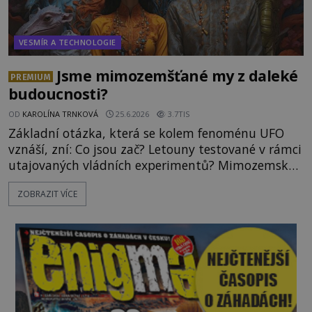
VESMÍR A TECHNOLOGIE
Jsme mimozemšťané my z daleké
PREMIUM
budoucnosti?
OD
KAROLÍNA TRNKOVÁ
25.6.2026
3.7TIS
Základní otázka, která se kolem fenoménu UFO
vznáší, zní: Co jsou zač? Letouny testované v rámci
utajovaných vládních experimentů? Mimozemské
vesmírné lodě plnící na Zemi nám neznámý úkol?
ZOBRAZIT VÍCE
Skokani mezi dimenzemi, putující po mostech
skrze reality do paralelních světů? O všech těchto
možnostech již desítky let vzrušeně diskutují
vědci, ufologo