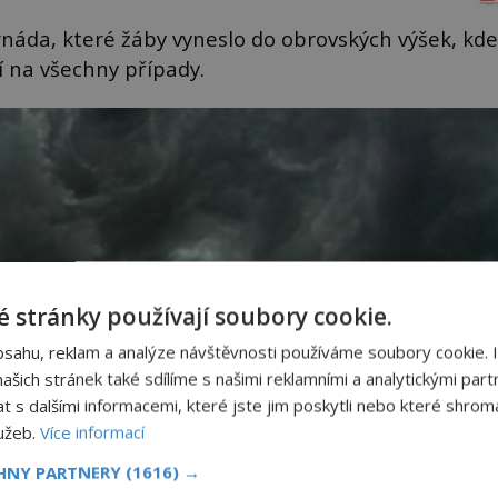
ornáda, které žáby vyneslo do obrovských výšek, kde
í na všechny případy.
 stránky používají soubory cookie.
bsahu, reklam a analýze návštěvnosti používáme soubory cookie. 
šich stránek také sdílíme s našimi reklamními a analytickými partn
s dalšími informacemi, které jste jim poskytli nebo které shromá
lužeb.
Více informací
CHNY PARTNERY
(1616) →