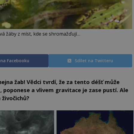
á žáby z míst, kde se shromažďují…
t na Facebooku
Sdílet na Twitteru
ejna žab! Vědci tvrdí, že za tento déšť může
, poponese a vlivem gravitace je zase pustí. Ale
h živočichů?