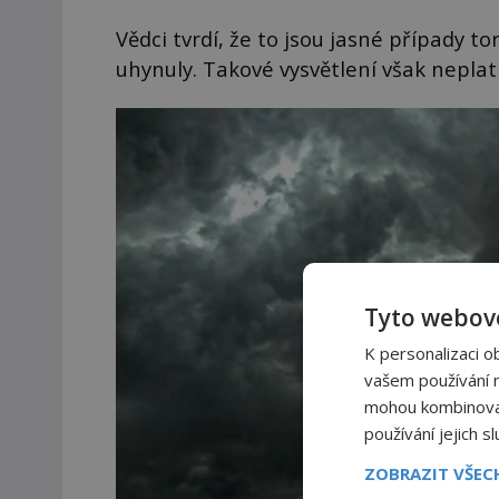
Vědci tvrdí, že to jsou jasné případy t
uhynuly. Takové vysvětlení však neplat
Tyto webové
K personalizaci o
vašem používání na
mohou kombinovat 
používání jejich s
ZOBRAZIT VŠE