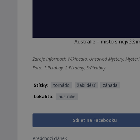
Austrálie – místo s největ
Zdroje informací:
Wikipedia, Unsolved Mystery, Mysterio
Foto: 1:Pixabay, 2:Pixabay, 3:Pixabay
Štítky:
tornádo
žabí déšť
záhada
Lokalita:
austrálie
Sdílet na Facebooku
Předchozí článek