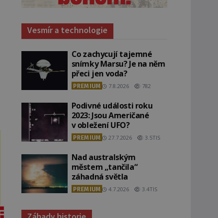
Vesmír a technologie
Co zachycují tajemné
snímky Marsu? Je na něm
přeci jen voda?
PREMIUM
7.8.2026
782
Podivné události roku
2023: Jsou Američané
v obležení UFO?
PREMIUM
27.7.2026
3.5TIS
Nad australským
městem „tančila“
záhadná světla
PREMIUM
4.7.2026
3.4TIS
Záhady historie