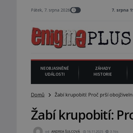
Pátek, 7. srpna 2026
7. srpna 1994
: Na ame
NEOBJASNĚNÉ
ZÁHADY
UDÁLOSTI
HISTORIE
Domů
Žabí krupobití: Proč prší obojživelní
Žabí krupobití: Pro
od
ANDREA ŠULCOVÁ
16.11.2025
3.1tis