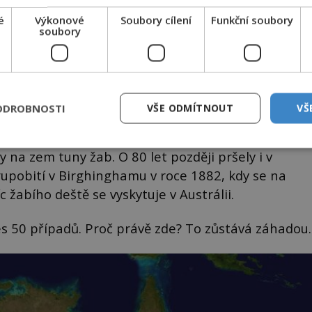
é
Výkonové
Soubory cílení
Funkční soubory
soubory
vočichy a unést je na velké vzdálenosti.
ODROBNOSTI
VŠE ODMÍTNOUT
VŠ
na zem tuny žab. O 80 let později pršely i v
krupobití v Birghinghamu v roce 1882, kdy se na
 žabího deště se vyskytuje v Austrálii.
řes 50 případů. Proč právě zde? To zůstává záhadou.