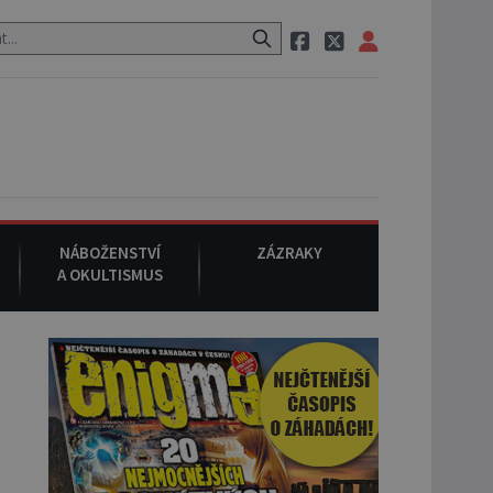
 neznámého původu.
7. srpna 1994
: Na americké městečko Oakvill
NÁBOŽENSTVÍ
ZÁZRAKY
A OKULTISMUS