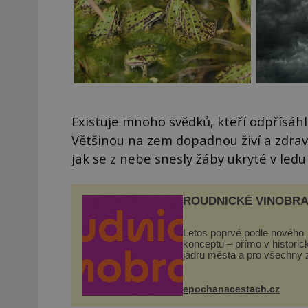
Existuje mnoho svědků, kteří odpřísáhli,
Většinou na zem dopadnou živí a zdraví 
jak se z nebe snesly žáby ukryté v led
ROUDNICKÉ VINOBRA
Letos poprvé podle nového
konceptu – přímo v histori
jádru města a pro všechny 
zdarma. Hlavní program se
odehraje na Karlově a Hus
náměstí. Návštěvníci se m
epochanacestach.cz
těšit na víno, burčák, pes...