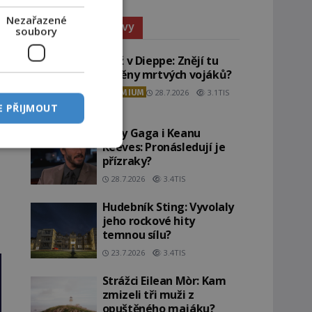
Nezařazené
Paranormální jevy
soubory
Pláž v Dieppe: Znějí tu
ozvěny mrtvých vojáků?
PREMIUM
28.7.2026
3.1TIS
E PŘIJMOUT
Lady Gaga i Keanu
Reeves: Pronásledují je
přízraky?
28.7.2026
3.4TIS
Hudebník Sting: Vyvolaly
jeho rockové hity
temnou sílu?
23.7.2026
3.4TIS
Strážci Eilean Mòr: Kam
zmizeli tři muži z
opuštěného majáku?