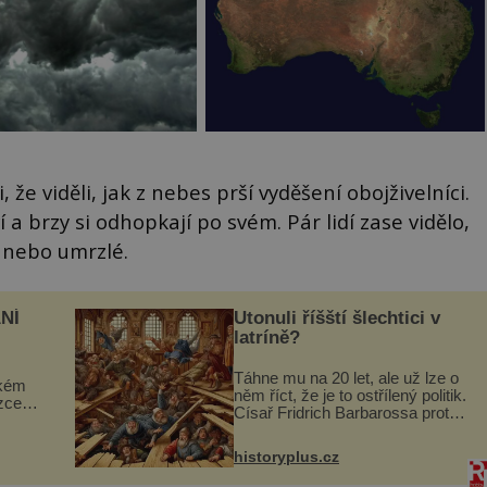
 že viděli, jak z nebes prší vyděšení obojživelníci.
a brzy si odhopkají po svém. Pár lidí zase vidělo,
u nebo umrzlé.
NÍ
Utonuli říšští šlechtici v
latríně?
Táhne mu na 20 let, ale už lze o
ckém
něm říct, že je to ostřílený politik.
zcela
Císař Fridrich Barbarossa proto
posílá svého syna a dědice
ově
Jindřicha VI. do Erfurtu, aby se
ohou
historyplus.cz
stal prostředníkem při řešení
sporu m...