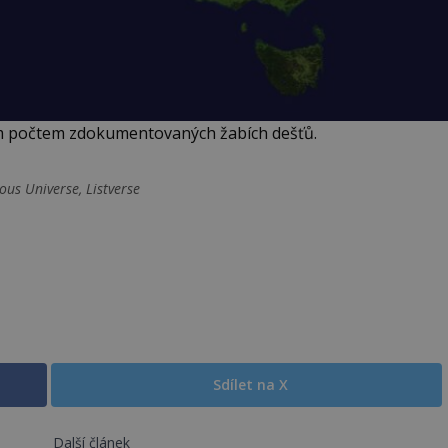
ším počtem zdokumentovaných žabích dešťů.
us Universe, Listverse
Sdílet na X
Další článek