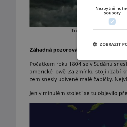
Nezbytně nutn
soubory
Tornádo může nasát malé ži
ZOBRAZIT P
Záhadná pozorování
Počátkem roku 1804 se v Súdánu snesly 
americké Iowě. Za zmínku stojí i žabí 
zem snesly udivené malé žabičky. Nejvíc
Jen v minulém století se tu objevilo p