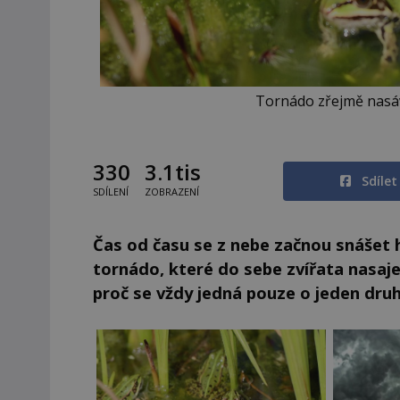
Tornádo zřejmě nasáv
330
3.1tis
Sdíle
SDÍLENÍ
ZOBRAZENÍ
Čas od času se z nebe začnou snášet h
tornádo, které do sebe zvířata nasaje
proč se vždy jedná pouze o jeden dru