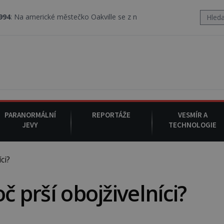
rické městečko Oakville se z nebe snáší podivná rosolovitá látka
PARANORMÁLNÍ
REPORTÁŽE
VESMÍR A
JEVY
TECHNOLOGIE
ci?
č prší obojživelníci?