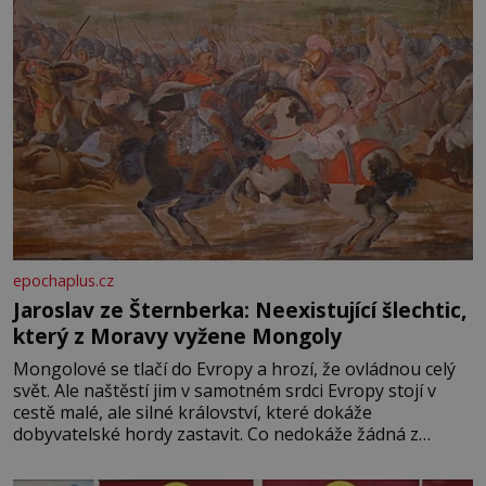
epochaplus.cz
Jaroslav ze Šternberka: Neexistující šlechtic,
který z Moravy vyžene Mongoly
Mongolové se tlačí do Evropy a hrozí, že ovládnou celý
svět. Ale naštěstí jim v samotném srdci Evropy stojí v
cestě malé, ale silné království, které dokáže
dobyvatelské hordy zastavit. Co nedokáže žádná z
asijských říší, co nedokážou Němci – to dokáže český
král. Nebo že by ne? Mongolové od roku 1223 postupují