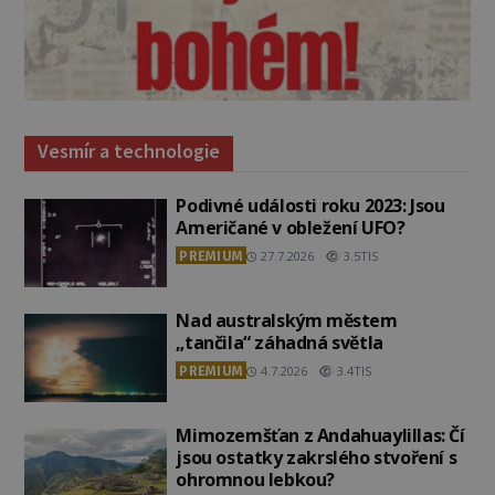
Vesmír a technologie
Podivné události roku 2023: Jsou
Američané v obležení UFO?
PREMIUM
27.7.2026
3.5TIS
Nad australským městem
„tančila“ záhadná světla
PREMIUM
4.7.2026
3.4TIS
Mimozemšťan z Andahuaylillas: Čí
jsou ostatky zakrslého stvoření s
ohromnou lebkou?