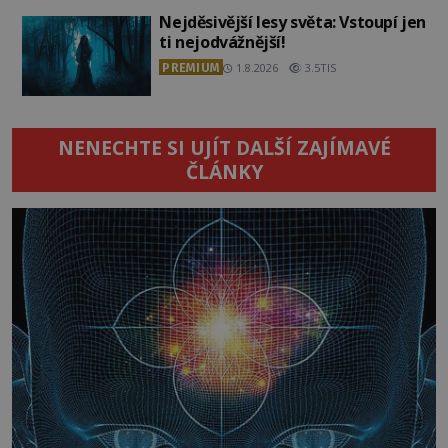
Nejděsivější lesy světa: Vstoupí jen
ti nejodvážnější!
PREMIUM
1.8.2026
3.5TIS
NENECHTE SI UJÍT DALŠÍ ZAJÍMAVÉ
ČLÁNKY