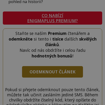
pohled na historii?
CO NABÍZÍ
ENIGMAPLUS PREMIUM?
Staňte se naším
Premium
čtenářem a
odemkněte
si tento i
tisíce
dalších
skvělých
článků
.
Navíc od nás obdržíte i celou řadu
hodnotných bonusů
!
ODEMKNOUT ČLÁNEK
Pokud si přejete odemknout pouze tento článek,
můžete tak učinit zasláním jediné SMS. Během
chvilky obdržíte číselný kód, který opíšete do