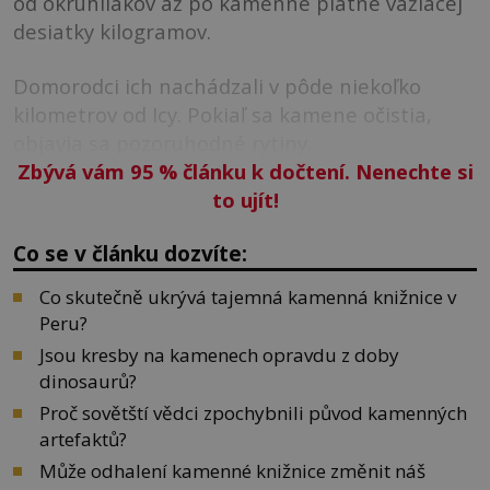
od okruhliakov až po kamenné platne vážiacej
desiatky kilogramov.
Domorodci ich nachádzali v pôde niekoľko
kilometrov od Icy. Pokiaľ sa kamene očistia,
objavia sa pozoruhodné rytiny.
Zbývá vám 95
%
článku k dočtení. Nenechte si
to ujít!
Co se v článku dozvíte:
Co skutečně ukrývá tajemná kamenná knižnice v
Peru?
Jsou kresby na kamenech opravdu z doby
dinosaurů?
Proč sovětští vědci zpochybnili původ kamenných
artefaktů?
Může odhalení kamenné knižnice změnit náš