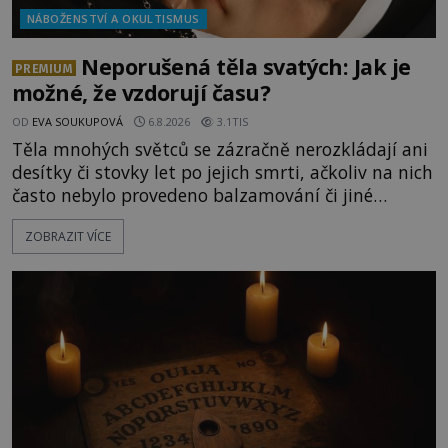
NÁBOŽENSTVÍ A OKULTISMUS
Neporušená těla svatých: Jak je
PREMIUM
možné, že vzdorují času?
OD
EVA SOUKUPOVÁ
6.8.2026
3.1TIS
Těla mnohých světců se zázračně nerozkládají ani
desítky či stovky let po jejich smrti, ačkoliv na nich
často nebylo provedeno balzamování či jiné
pokusy o konzervaci. Neporušené ostatky bývají
ZOBRAZIT VÍCE
považovány za důkaz svatosti zemřelých. Jaké
tajemné síly těla významných náboženských
osobností ochraňují? Na hřbitově u kláštera
Milosrdných