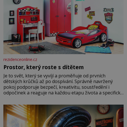
rezidenceonline.cz
Prostor, který roste s dítětem
Je to svět, který se vyvíjí a proměňuje od prvních
dětských krůčků až po dospívání. Správně navržený
pokoj podporuje bezpečí, kreativitu, soustředění i
odpočinek a reaguje na každou etapu života a specifické
potřeby dítěte. Pro nejmenší je klíčová jednoduchost,
měkkost a bezpečí, proto by pokoj miminka měl působit
především klidně a útulně. Předškolní věk je