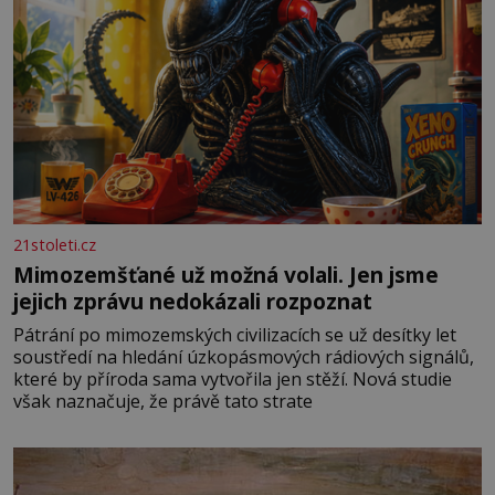
21stoleti.cz
Mimozemšťané už možná volali. Jen jsme
jejich zprávu nedokázali rozpoznat
Pátrání po mimozemských civilizacích se už desítky let
soustředí na hledání úzkopásmových rádiových signálů,
které by příroda sama vytvořila jen stěží. Nová studie
však naznačuje, že právě tato strate