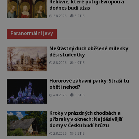
Relikvie, které putují Evropou a
dodnes budí úžas
6.8.2026
3.2TIS
Paranormální jevy
Nešťastný duch oběšené milenky
děsí studentky
8.8.2026
4.9TIS
Hororové zábavní parky: Straší tu
oběti nehod?
4.8.2026
3.5TIS
Kroky v prázdných chodbách a
přízraky v oknech: Nejděsivější
domy v Česku budí hrůzu
2.8.2026
3.3TIS