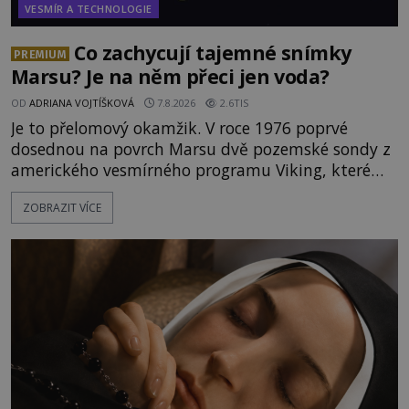
VESMÍR A TECHNOLOGIE
Co zachycují tajemné snímky
PREMIUM
Marsu? Je na něm přeci jen voda?
OD
ADRIANA VOJTÍŠKOVÁ
7.8.2026
2.6TIS
Je to přelomový okamžik. V roce 1976 poprvé
dosednou na povrch Marsu dvě pozemské sondy z
amerického vesmírného programu Viking, které
jsou schopny pořídit fotografie záhadami
ZOBRAZIT VÍCE
opředené rudé planety. Viking 1 zde zaznamená
něco naprosto nečekaného. V marsovské oblasti
zvané Cydonie totiž zachytí podivný útvar
připomínající lidskou tvář. NASA (Národní úřad