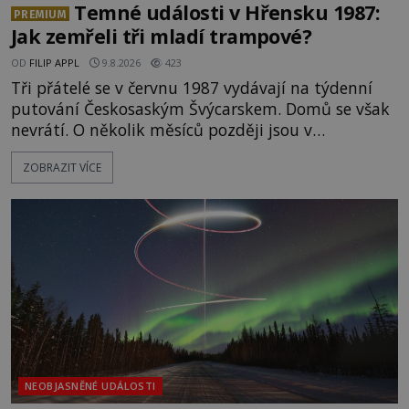
Temné události v Hřensku 1987:
PREMIUM
Jak zemřeli tři mladí trampové?
OD
FILIP APPL
9.8.2026
423
Tři přátelé se v červnu 1987 vydávají na týdenní
putování Českosaským Švýcarskem. Domů se však
nevrátí. O několik měsíců později jsou v
nepřístupných skalách u Hřenska nalezeny jejich
ZOBRAZIT VÍCE
kostry – a s nimi stopy, které se jen obtížně slučují
s nešťastnou náhodou. Zabil mladé trampy
přírodní živel, neznámý útočník, nebo někdo, koho
tehdejší režim nechtěl odhalit? [gallery
ids="171131,171132,1711
NEOBJASNĚNÉ UDÁLOSTI