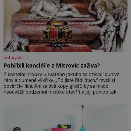
historyplus.cz
Pohřbili kancléře z Mitrovic zaživa?
Z kostelní hrobky u svatého Jakuba se ozývají dunivé
rány a tlumené výkřiky. „To jistě řádí duch,“ myslí si
pověrčiví lidé. Ani za dvě kopy grošů by se nikdo
neodvážil podzemní hrobku otevřít a její poklop tak
raději jen skrápí svěcenou vodou. Za několik dní divné
burácení skutečně ustane. Když o mnoho let později
hrobku