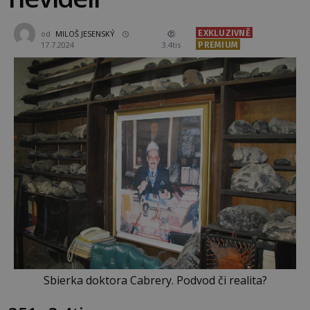
EXKLUZIVNĚ
od
MILOŠ JESENSKÝ
17.7.2024
3.4tis
PREMIUM
Sbierka doktora Cabrery. Podvod či realita?