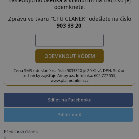
následujícího okénka a kliknutím na tlačítko jej
odemknete.
Zprávu ve tvaru "CTU CLANEK" odešlete na číslo
903 33 20
.
ODEMKNOUT KÓDEM
Cena SMS odeslané na číslo 9033320 je 20 Kč vč. DPH. Službu
technicky zajišťuje Airtoy a.s. Infolinka: 602 777 555,
www.platmobilem.cz
Sdílet na Facebooku
Sdílet na X
Předchozí článek