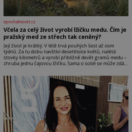
epochalnisvet.cz
Včela za celý život vyrobí lžičku medu. Čím je
pražský med ze střech tak ceněný?
Její život je krátký. V létě trvá pouhých šest až osm
týdnů. Za tu dobu navštíví desetitisíce květů, nalétá
stovky kilometrů a vyrobí přibližně devět gramů medu –
zhruba jednu čajovou lžičku. Sama o sobě se může zdát
bezvýznamná. Teprve když se spojí s dalšími desítkami
tisíc příslušnic svého včelstva, vznikne jeden z
nejdokonalejších organismů