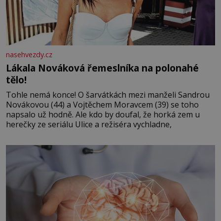
nasehvezdy.cz
Lákala Nováková řemeslníka na polonahé
tělo!
Tohle nemá konce! O šarvátkách mezi manželi Sandrou
Novákovou (44) a Vojtěchem Moravcem (39) se toho
napsalo už hodně. Ale kdo by doufal, že horká zem u
herečky ze seriálu Ulice a režiséra vychladne,