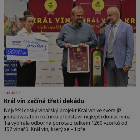
podél Kaspického a Azovského moře,
iluxus.cz
Král vín začíná třetí dekádu
Největší český vinařský projekt Král vín ve svém již
jednadvacátém ročníku představil nejlepší domácí vína.
Ta vybírala odborná porota z celkem 1260 vzorků od
157 vinařů. Král vín, který se – i pře