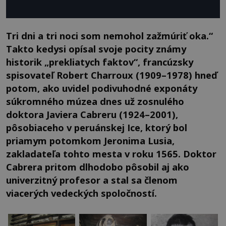
Tri dni a tri noci som nemohol zažmúriť oka.“
Takto kedysi opísal svoje pocity známy
historik „prekliatych faktov“, francúzsky
spisovateľ Robert Charroux (1909–1978) hneď
potom, ako uvidel podivuhodné exponáty
súkromného múzea dnes už zosnulého
doktora Javiera Cabreru (1924–2001),
pôsobiaceho v peruánskej Ice, ktorý bol
priamym potomkom Jeronima Lusia,
zakladateľa tohto mesta v roku 1565. Doktor
Cabrera pritom dlhodobo pôsobil aj ako
univerzitný profesor a stal sa členom
viacerých vedeckých spoločností.