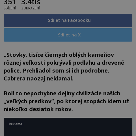
351
3.4tis
SDÍLENÍ
ZOBRAZENÍ
Sdílet na Facebooku
Sdílet na X
„Stovky, tisíce čiernych oblých kameňov
rôznej veľkosti pokrývali podlahu a drevené
police. Prehliadol som si ich podrobne.
Cabrera naozaj neklamal.
Boli to nepochybne dejiny civilizácie našich
„veľkých predkov“, po ktorej stopách idem už
niekoľko desiatok rokov.
Reklama