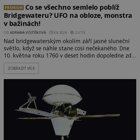
Co se všechno semlelo poblíž
PREMIUM
Bridgewateru? UFO na obloze, monstra
v bažinách!
OD
ADRIANA VOJTÍŠKOVÁ
8.8.2026
2.0TIS
Nad bridgewaterským okolím září jasné sluneční
světlo, když se náhle stane cosi nečekaného. Dne
10. května roku 1760 v deset hodin dopoledne zde
dojde k vůbec prvnímu historicky doloženému
ZOBRAZIT VÍCE
přeletu UFO. Podle záznamů vyzařuje takové
světlo, že vypadá jako „koule hořícího ohně“. Jde
jen o nějaký optický klam, nebo se zde skutečně
právě vznáší mimozemská loď