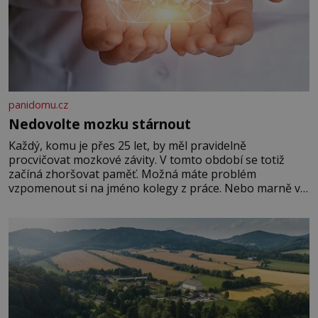
panidomu.cz
Nedovolte mozku stárnout
Každý, komu je přes 25 let, by měl pravidelně
procvičovat mozkové závity. V tomto období se totiž
začíná zhoršovat paměť. Možná máte problém
vzpomenout si na jméno kolegy z práce. Nebo marně v
paměti lovíte název knížky, kterou jste nedávno přečetli.
Je to opravdu tak, s věkem jako kdyby se paměť
rozhodla stávkovat. Cvičte