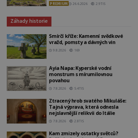
PREMIUM
26.6.2026
2.9TIS
Záhady historie
Smírčí kříže: Kamenní svědkové
vražd, pomsty a dávných vin
9.8.2026
169
Ayia Napa: Kyperské vodní
monstrum s mírumilovnou
povahou
7.8.2026
5.4TIS
Ztracený hrob svatého Mikuláše:
Tajná výprava, která odnesla
nejslavnější relikvii do Itálie
7.8.2026
2.8TIS
Kam zmizely ostatky světců?