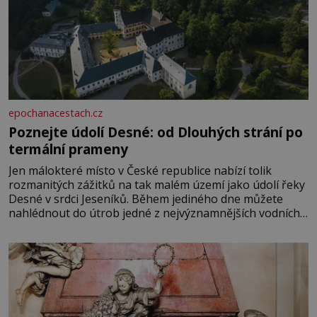
epochanacestach.cz
Poznejte údolí Desné: od Dlouhých strání po
termální prameny
Jen málokteré místo v České republice nabízí tolik
rozmanitých zážitků na tak malém území jako údolí řeky
Desné v srdci Jeseníků. Během jediného dne můžete
nahlédnout do útrob jedné z nejvýznamnějších vodních
elektráren v Evropě, vydat se na horské hřebeny, projet
se na koloběžce a den zakončit poznáváním památek ve
Velkých Losinách nebo v termálním