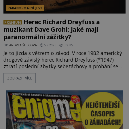
PARANORMÁLNÍ JEVY
Herec Richard Dreyfuss a
PREMIUM
muzikant Dave Grohl: Jaké mají
paranormální zážitky?
OD
ANDREA ŠULCOVÁ
5.8.2026
3.2TIS
Je to jízda s větrem o závod. V roce 1982 americký
drogově závislý herec Richard Dreyfuss (*1947)
ztratí poslední zbytky sebezáchovy a prohání se
po silnicích ve svém mercedesu jako utržený ze
ZOBRAZIT VÍCE
řetězu. Vše vyvrcholí katastrofou, když to Dreyfuss
napálí v plné rychlosti do stromu! Policie ve vraku
následně nalezne schovaný kokain. Tímto
momentem se slavnému