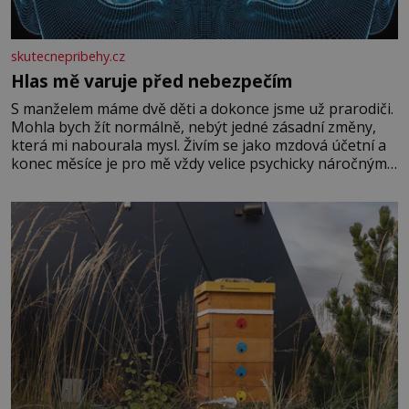
skutecnepribehy.cz
Hlas mě varuje před nebezpečím
S manželem máme dvě děti a dokonce jsme už prarodiči.
Mohla bych žít normálně, nebýt jedné zásadní změny,
která mi nabourala mysl. Živím se jako mzdová účetní a
konec měsíce je pro mě vždy velice psychicky náročným
obdobím. Od té chvíle, co máme vnoučata, mi dcera čím
dál častěji volá o pomoc, co se hlídání týče. Dalo by se