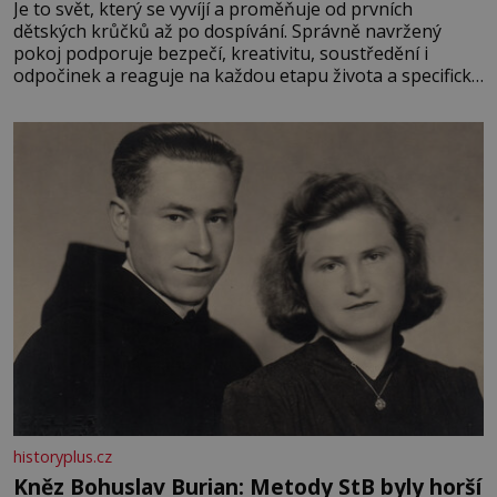
Je to svět, který se vyvíjí a proměňuje od prvních
dětských krůčků až po dospívání. Správně navržený
pokoj podporuje bezpečí, kreativitu, soustředění i
odpočinek a reaguje na každou etapu života a specifické
potřeby dítěte. Pro nejmenší je klíčová jednoduchost,
měkkost a bezpečí, proto by pokoj miminka měl působit
především klidně a útulně. Předškolní věk je
historyplus.cz
Kněz Bohuslav Burian: Metody StB byly horší