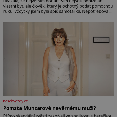
ukázala, že největším bohatstvím nejsou peníze ani
vlastní byt, ale člověk, který je ochotný podat pomocnou
ruku. Vždycky jsem byla spíš samotářka. Nepotřebovala
jsem kolem sebe partu kamarádek ani partnera. Stačily
mi knihy, práce a hlavně klid. Hned po studiích jsem
odešla z rodného města,
nasehvezdy.cz
Pomsta Munzarové nevěrnému muži?
Přímo skandální zvěsti zaznívají ve spojitosti s herečkou