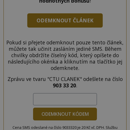
hodnotných bonusů
!
ODEMKNOUT ČLÁNEK
Pokud si přejete odemknout pouze tento článek,
můžete tak učinit zasláním jediné SMS. Během
chvilky obdržíte číselný kód, který opíšete do
následujícího okénka a kliknutím na tlačítko jej
odemknete.
Zprávu ve tvaru "CTU CLANEK" odešlete na číslo
903 33 20
.
ODEMKNOUT KÓDEM
Cena SMS odeslané na číslo 9033320 je 20 Kč vč. DPH. Službu