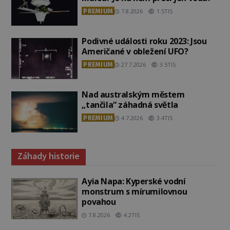
PREMIUM
7.8.2026
1.5TIS
Podivné události roku 2023: Jsou
Američané v obležení UFO?
PREMIUM
27.7.2026
3.5TIS
Nad australským městem
„tančila“ záhadná světla
PREMIUM
4.7.2026
3.4TIS
Záhady historie
Ayia Napa: Kyperské vodní
monstrum s mírumilovnou
povahou
7.8.2026
4.2TIS