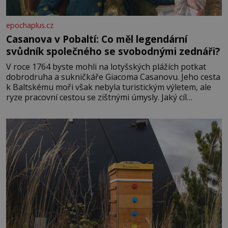
epochaplus.cz
Casanova v Pobaltí: Co měl legendární
svůdník společného se svobodnými zednáři?
V roce 1764 byste mohli na lotyšských plážích potkat
dobrodruha a sukničkáře Giacoma Casanovu. Jeho cesta
k Baltskému moři však nebyla turistickým výletem, ale
ryze pracovní cestou se zištnými úmysly. Jaký cíl
Casanova sledoval, když se například procházel uličkami
lotyšské Rigy? Casanova v Pobaltí kontaktoval tamní
zednářské lóže. Nebyl v této oblasti žádným nováčkem,
protože do zednářské