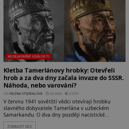
mezi vůdce protihusitského boje. Za manželku má
skutečně jistou
NEOBJASNĚNÉ UDÁLOSTI
Kletba Tamerlánovy hrobky: Otevřeli
hrob a za dva dny začala invaze do SSSR.
Náhoda, nebo varování?
OD
HELENA STEJSKALOVÁ
4.8.2026
3.0TIS
V červnu 1941 sovětští vědci otevírají hrobku
slavného dobyvatele Tamerlána v uzbeckém
Samarkandu. O dva dny později nacistické
Německo zahajuje operaci Barbarossa a napadá
ZOBRAZIT VÍCE
Sovětský svaz. Shoda dat je natolik zarážející, že se