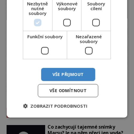
Nezbytně
Výkonové
Soubory
nutné
soubory
cílení
soubory
Funkční soubory
Nezařazené
soubory
VŠE PŘIJMOUT
VŠE ODMÍTNOUT
ZOBRAZIT PODROBNOSTI
Vesmír a technologie
Co zachycují tajemné snímky
Marsu? Je na něm přeci jen voda?