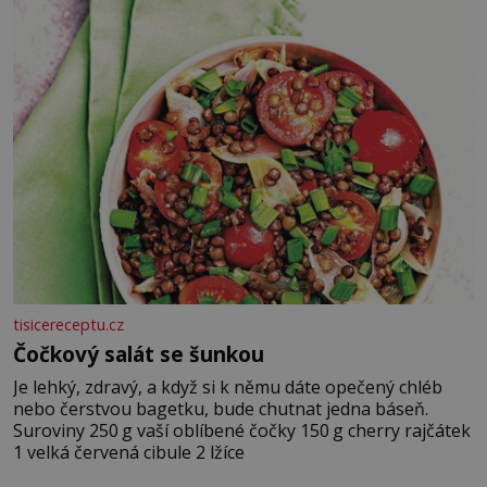
tisicereceptu.cz
Čočkový salát se šunkou
Je lehký, zdravý, a když si k němu dáte opečený chléb
nebo čerstvou bagetku, bude chutnat jedna báseň.
Suroviny 250 g vaší oblíbené čočky 150 g cherry rajčátek
1 velká červená cibule 2 lžíce