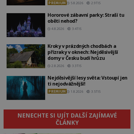
PREMIUM
5.8.2026
2.9TIS
Hororové zábavní parky: Straší tu
oběti nehod?
4.8.2026
3.4TIS
Kroky v prázdných chodbách a
přízraky v oknech: Nejděsivější
domy v Česku budí hrůzu
2.8.2026
3.3TIS
Nejděsivější lesy světa: Vstoupí jen
ti nejodvážnější!
PREMIUM
1.8.2026
3.5TIS
NENECHTE SI UJÍT DALŠÍ ZAJÍMAVÉ
ČLÁNKY