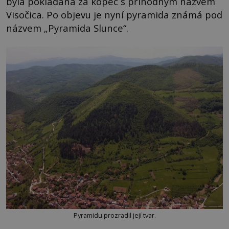
byla pokládána za kopec s příhodným názvem
Visočica. Po objevu je nyní pyramida známá pod
názvem „Pyramida Slunce“.
Pyramidu prozradil její tvar.