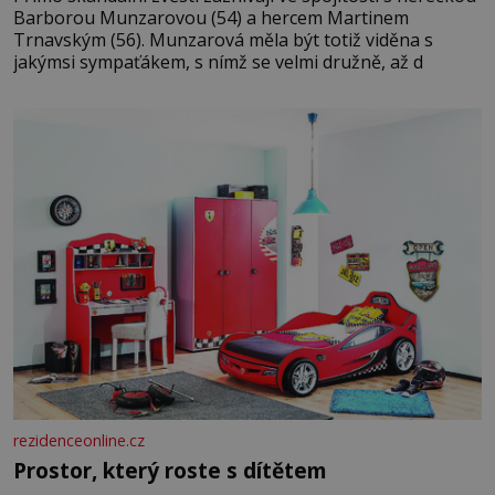
Barborou Munzarovou (54) a hercem Martinem
Trnavským (56). Munzarová měla být totiž viděna s
jakýmsi sympaťákem, s nímž se velmi družně, až d
rezidenceonline.cz
Prostor, který roste s dítětem