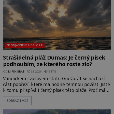
NEOBJASNĚNÉ UDÁLOSTI
Strašidelná pláž Dumas: Je černý písek
podhoubím, ze kterého roste zlo?
OD
MIREK BRÁT
6.8.2026
5.1TIS
V indickém svazovém státu Gudžarát se nachází
část pobřeží, které má hodně temnou pověst. Jistě
k tomu přispívá i černý písek této pláže. Proč má
pláž takové netypické zbarvení? Nakolik jsou
ZOBRAZIT VÍCE
pravdivé historky, že zde došlo k nevysvětlitelným
zmizením turistů? Ti, kteří se nebojí, nás mohou
následovat. Vstupujeme na pláž Dumas ve městě