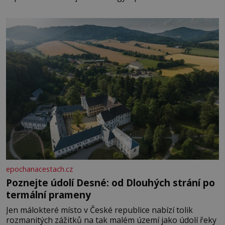
paměti lovíte název knížky, kterou jste nedávno přečetli.
Je to opravdu tak, s věkem jako kdyby se paměť
rozhodla stávkovat. Cvičte
epochanacestach.cz
Poznejte údolí Desné: od Dlouhých strání po
termální prameny
Jen málokteré místo v České republice nabízí tolik
rozmanitých zážitků na tak malém území jako údolí řeky