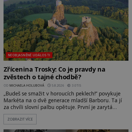
Surat. Gu
NEOBJASNĚNÉ UDÁLOSTI
Zřícenina Trosky: Co je pravdy na
zvěstech o tajné chodbě?
OD
MICHAELA HOLUBOVÁ
5.8.2026
3.0TIS
„Budeš se smažit v horoucích peklech!“ povykuje
Markéta na o dvě generace mladší Barboru. Ta jí
za chvíli slovní palbu opětuje. První je zarytá
katolička, druhá přesvědčená kališnice. A každá z
ZOBRAZIT VÍCE
nich se usídlí na jedné z věží slavného hradu
Trosky. Šlechtic Ota IV. z Bergova (1399–1452) patří