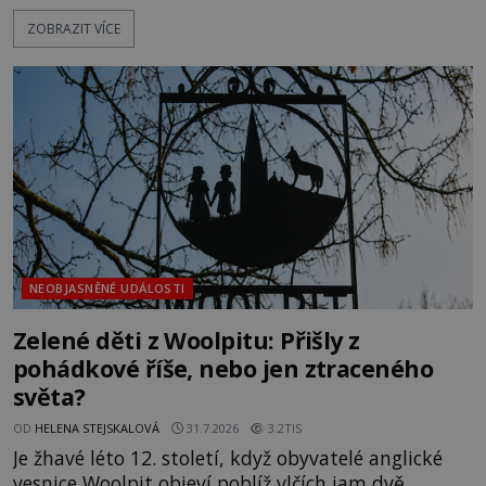
textu, který už téměř dvě století vzdoruje všem
ZOBRAZIT VÍCE
pokusům o rozluštění. Rohoncský kodex patří mezi
největší záhady evropských dějin a dodnes nikdo s
jistotou neví, kdo jej napsal, kdy vznikl ani co
vlastně vypráví. Rohoncský kodex se poprvé
objevuje v roce
NEOBJASNĚNÉ UDÁLOSTI
Zelené děti z Woolpitu: Přišly z
pohádkové říše, nebo jen ztraceného
světa?
OD
HELENA STEJSKALOVÁ
31.7.2026
3.2TIS
Je žhavé léto 12. století, když obyvatelé anglické
vesnice Woolpit objeví poblíž vlčích jam dvě