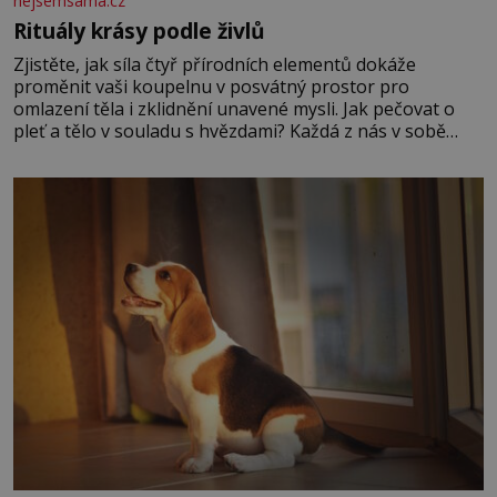
nejsemsama.cz
Rituály krásy podle živlů
Zjistěte, jak síla čtyř přírodních elementů dokáže
proměnit vaši koupelnu v posvátný prostor pro
omlazení těla i zklidnění unavené mysli. Jak pečovat o
pleť a tělo v souladu s hvězdami? Každá z nás v sobě
nese otisk vesmíru, který se projevuje nejen v naší
povaze, ale i v potřebách naší pokožky. Ohnivá znamení
Ženy narozené ve znamení Berana, Lva a Střelce v sobě
nesou žár, odvahu a neutuchající elán. Vaše