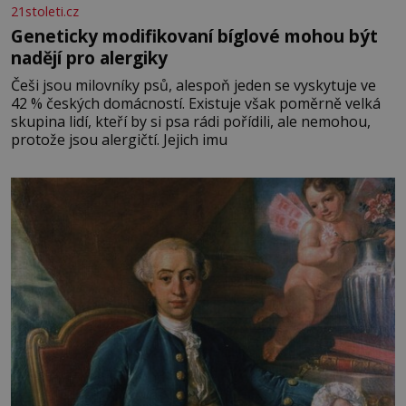
21stoleti.cz
Geneticky modifikovaní bíglové mohou být
nadějí pro alergiky
Češi jsou milovníky psů, alespoň jeden se vyskytuje ve
42 % českých domácností. Existuje však poměrně velká
skupina lidí, kteří by si psa rádi pořídili, ale nemohou,
protože jsou alergičtí. Jejich imu