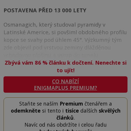
POSTAVENA PŘED 13 000 LETY
Osmanagich, který studoval pyramidy v
Latinské Americe, si povšiml obdobného profilu
kopce se svahy pod úhlem 45°. Výzkumný tým
zde objevil pod vrstvou zeminy dlážděnou
vchodovou plošinu a vstup do tunelu.
Zbývá vám 86
%
článku k dočtení. Nenechte si
to ujít!
CO NABÍZÍ
ENIGMAPLUS PREMIUM?
Staňte se naším
Premium
čtenářem a
odemkněte
si tento i
tisíce
dalších
skvělých
článků
.
Navíc od nás obdržíte i celou řadu