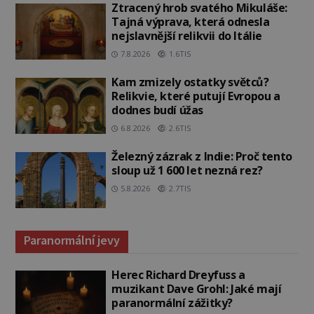
Ztracený hrob svatého Mikuláše:
Tajná výprava, která odnesla
nejslavnější relikvii do Itálie
7.8.2026
1.6TIS
Kam zmizely ostatky světců?
Relikvie, které putují Evropou a
dodnes budí úžas
6.8.2026
2.6TIS
Železný zázrak z Indie: Proč tento
sloup už 1 600 let nezná rez?
5.8.2026
2.7TIS
Paranormální jevy
Herec Richard Dreyfuss a
muzikant Dave Grohl: Jaké mají
paranormální zážitky?