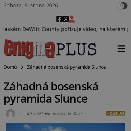
Sobota, 8. srpna 2026
 pořizuje video, na kterém před jeho vozem po cest
Domů
Záhadná bosenská pyramida Slunce
Záhadná bosenská
pyramida Slunce
PREMIUM
od
LUCIE KUBEŠOVÁ
26.9.2019
3.8tis