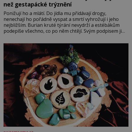
než gestapácké trýznění
Ponižují ho a mlátí. Do jídla mu přidávají drogy,
nenechají ho pořádně vyspat a smrtí vyhrožují i jeho
nejbližším. Burian kruté týrání nevydrží a estébákům
podepíše všechno, co po něm chtějí. Svým podpisem jim
potvrdí také to, že na něj během výslechů nikdo nevyvíjel
fyzický ani psychický nátlak. Syn brněnského řezníka
chce být knězem a