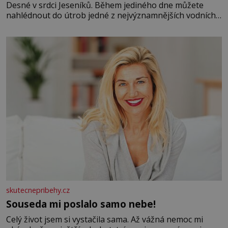
Desné v srdci Jeseníků. Během jediného dne můžete
nahlédnout do útrob jedné z nejvýznamnějších vodních
elektráren v Evropě, vydat se na horské hřebeny, projet
se na koloběžce a den zakončit poznáváním památek ve
Velkých Losinách nebo v termálním
skutecnepribehy.cz
Souseda mi poslalo samo nebe!
Celý život jsem si vystačila sama. Až vážná nemoc mi