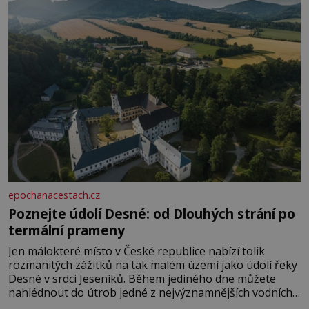
epochanacestach.cz
Poznejte údolí Desné: od Dlouhých strání po
termální prameny
Jen málokteré místo v České republice nabízí tolik
rozmanitých zážitků na tak malém území jako údolí řeky
Desné v srdci Jeseníků. Během jediného dne můžete
nahlédnout do útrob jedné z nejvýznamnějších vodních
elektráren v Evropě, vydat se na horské hřebeny, projet