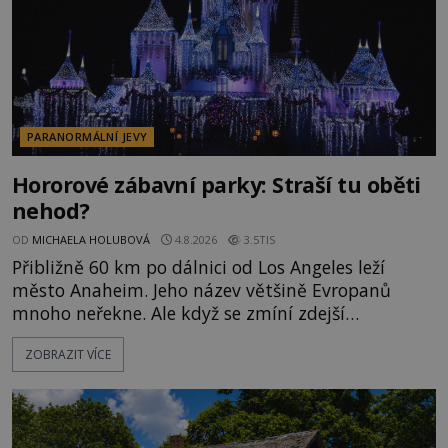
PARANORMÁLNÍ JEVY
Hororové zábavní parky: Straší tu oběti
nehod?
OD
MICHAELA HOLUBOVÁ
4.8.2026
3.5TIS
Přibližně 60 km po dálnici od Los Angeles leží
město Anaheim. Jeho název většině Evropanů
mnoho neřekne. Ale když se zmíní zdejší
Disneyland, je hned jasno. Zábavní park vyroste na
ZOBRAZIT VÍCE
poklidném místě bývalého sadu pomerančovníků.
Klid tu teď rozhodně nepanuje, park navštíví
kolem 17 000 000 zábavychtivých lidí ročně. A ač je
velká snaha to utajit, někteří z