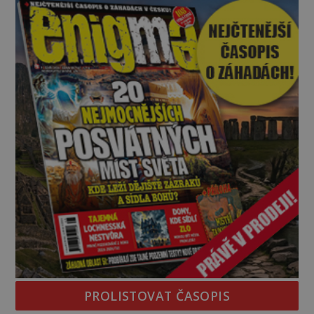
vyhýbají! Už jste o těchto lesích slyšeli? A odvážili
byste se je navštívit? [gallery ids="17
PROLISTOVAT ČASOPIS