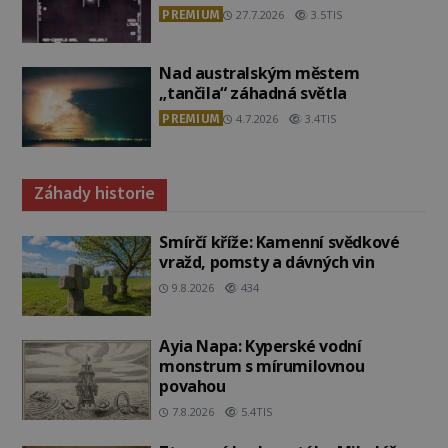
PREMIUM
27.7.2026
3.5TIS
Nad australským městem
„tančila“ záhadná světla
PREMIUM
4.7.2026
3.4TIS
Záhady historie
Smírčí kříže: Kamenní svědkové
vražd, pomsty a dávných vin
9.8.2026
434
Ayia Napa: Kyperské vodní
monstrum s mírumilovnou
povahou
7.8.2026
5.4TIS