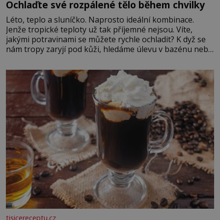
Ochlaďte své rozpálené tělo během chvilky
Léto, teplo a sluníčko. Naprosto ideální kombinace.
Jenže tropické teploty už tak příjemné nejsou. Víte,
jakými potravinami se můžete rychle ochladit? K dyž se
nám tropy zaryjí pod kůži, hledáme úlevu v bazénu nebo
pomocí klimatizace. Jenže ne vždycky můžeme být v jejich
blízkosti. Nemusíte však zoufat. Pokud budete mít
promyšlený jídelníček, žadné pařáky si na vás
tisicereceptu.cz