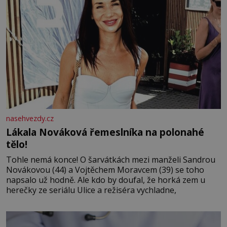
nasehvezdy.cz
Lákala Nováková řemeslníka na polonahé
tělo!
Tohle nemá konce! O šarvátkách mezi manželi Sandrou
Novákovou (44) a Vojtěchem Moravcem (39) se toho
napsalo už hodně. Ale kdo by doufal, že horká zem u
herečky ze seriálu Ulice a režiséra vychladne,