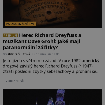
PARANORMÁLNÍ JEVY
Herec Richard Dreyfuss a
PREMIUM
muzikant Dave Grohl: Jaké mají
paranormální zážitky?
OD
ANDREA ŠULCOVÁ
5.8.2026
3.2TIS
Je to jízda s větrem o závod. V roce 1982 americký
drogově závislý herec Richard Dreyfuss (*1947)
ztratí poslední zbytky sebezáchovy a prohání se
po silnicích ve svém mercedesu jako utržený ze
ZOBRAZIT VÍCE
řetězu. Vše vyvrcholí katastrofou, když to Dreyfuss
napálí v plné rychlosti do stromu! Policie ve vraku
následně nalezne schovaný kokain. Tímto
momentem se slavnému