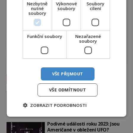
Nezbytně
Výkonové
Soubory
nutné
soubory
cílení
soubory
Funkční soubory
Nezařazené
soubory
VŠE PŘIJMOUT
Vesmír a technologie
VŠE ODMÍTNOUT
Co zachycují tajemné snímky
Marsu? Je na něm přeci jen voda?
ZOBRAZIT PODROBNOSTI
PREMIUM
7.8.2026
2.7TIS
Podivné události roku 2023: Jsou
Američané v obležení UFO?