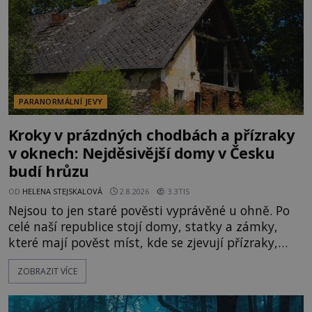
PARANORMÁLNÍ JEVY
Kroky v prázdných chodbách a přízraky
v oknech: Nejděsivější domy v Česku
budí hrůzu
OD
HELENA STEJSKALOVÁ
2.8.2026
3.3TIS
Nejsou to jen staré pověsti vyprávěné u ohně. Po
celé naší republice stojí domy, statky a zámky,
které mají pověst míst, kde se zjevují přízraky,
ozývají nevysvětlitelné zvuky nebo se dějí podivné
ZOBRAZIT VÍCE
jevy. Zatímco historici většinou hledají racionální
vysvětlení, záhadologové upozorňují, že některé
lokality vykazují nápadně podobná svědectví po