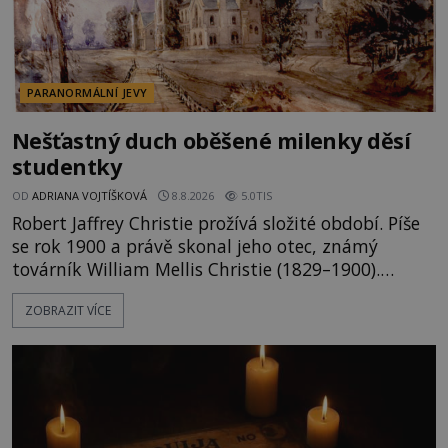
PARANORMÁLNÍ JEVY
Nešťastný duch oběšené milenky děsí
studentky
OD
ADRIANA VOJTÍŠKOVÁ
8.8.2026
5.0TIS
Robert Jaffrey Christie prožívá složité období. Píše
se rok 1900 a právě skonal jeho otec, známý
továrník William Mellis Christie (1829–1900).
Smutná událost je ale doprovázena ohromným
ZOBRAZIT VÍCE
dědictvím... Robertu připadne rodinné sídlo v
Torontu. Takový majetek skýtá řadu výhod, avšak
ta, na niž přijde Robert, by jen tak někoho
nenapadla. N