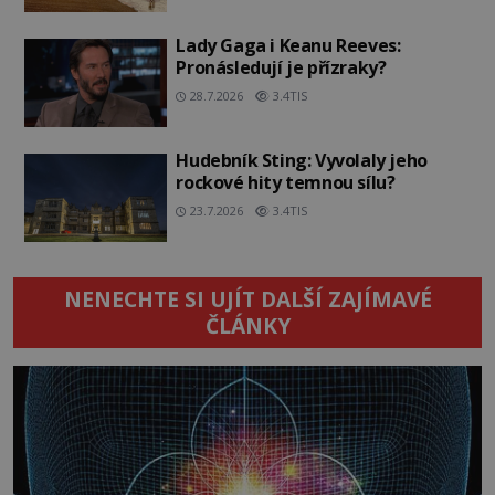
Lady Gaga i Keanu Reeves:
Pronásledují je přízraky?
28.7.2026
3.4TIS
Hudebník Sting: Vyvolaly jeho
rockové hity temnou sílu?
23.7.2026
3.4TIS
NENECHTE SI UJÍT DALŠÍ ZAJÍMAVÉ
ČLÁNKY