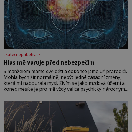
skutecnepribehy.cz
Hlas mě varuje před nebezpečím
S manželem máme dvě děti a dokonce jsme už prarodiči.
Mohla bych žít normálně, nebýt jedné zásadní změny,
která mi nabourala mysl. Živím se jako mzdová účetní a
konec měsíce je pro mě vždy velice psychicky náročným
obdobím. Od té chvíle, co máme vnoučata, mi dcera čím
dál častěji volá o pomoc, co se hlídání týče. Dalo by se