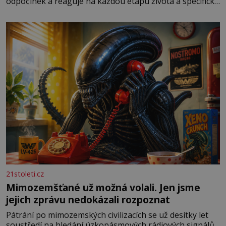
odpočinek a reaguje na každou etapu života a specifické
potřeby dítěte. Pro nejmenší je klíčová jednoduchost,
měkkost a bezpečí, proto by pokoj miminka měl působit
především klidně a útulně. Předškolní věk je
21stoleti.cz
Mimozemšťané už možná volali. Jen jsme
jejich zprávu nedokázali rozpoznat
Pátrání po mimozemských civilizacích se už desítky let
soustředí na hledání úzkopásmových rádiových signálů,