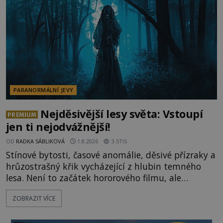
celé generace. A právě tato opakující se svědectví
ud
PARANORMÁLNÍ JEVY
Nejděsivější lesy světa: Vstoupí
PREMIUM
jen ti nejodvážnější!
OD
RADKA SÁBLIKOVÁ
1.8.2026
3.5TIS
Stínové bytosti, časové anomálie, děsivé přízraky a
hrůzostrašný křik vycházející z hlubin temného
lesa. Není to začátek hororového filmu, ale
události, které popisují návštěvníci lesů, které jsou
ZOBRAZIT VÍCE
označovány jako nejděsivější na světě. Lidé bydlící
v jejich blízkosti se jim i za bílého dne obloukem