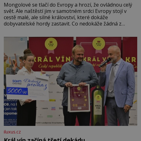
Mongolové se tlačí do Evropy a hrozí, že ovládnou celý
svět. Ale naštěstí jim v samotném srdci Evropy stojí v
cestě malé, ale silné království, které dokáže
dobyvatelské hordy zastavit. Co nedokáže žádná z
asijských říší, co nedokážou Němci – to dokáže český
král. Nebo že by ne? Mongolové od roku 1223 postupují
podél Kaspického a Azovského moře,
iluxus.cz
Král vín začíná třetí dekádu