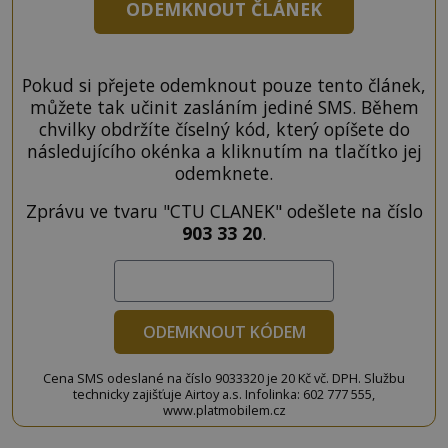
ODEMKNOUT ČLÁNEK
Pokud si přejete odemknout pouze tento článek,
můžete tak učinit zasláním jediné SMS. Během
chvilky obdržíte číselný kód, který opíšete do
následujícího okénka a kliknutím na tlačítko jej
odemknete.
Zprávu ve tvaru "CTU CLANEK" odešlete na číslo
903 33 20
.
ODEMKNOUT KÓDEM
Cena SMS odeslané na číslo 9033320 je 20 Kč vč. DPH. Službu
technicky zajišťuje Airtoy a.s. Infolinka: 602 777 555,
www.platmobilem.cz