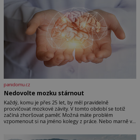
panidomu.cz
Nedovolte mozku stárnout
Každý, komu je přes 25 let, by měl pravidelně
procvičovat mozkové závity. V tomto období se totiž
začíná zhoršovat paměť. Možná máte problém
vzpomenout si na jméno kolegy z práce. Nebo marně v
paměti lovíte název knížky, kterou jste nedávno přečetli.
Je to opravdu tak, s věkem jako kdyby se paměť
rozhodla stávkovat. Cvičte