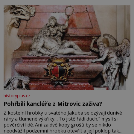
se na koloběžce a den zakončit poznáváním památek ve
Velkých Losinách nebo v termálním
historyplus.cz
Pohřbili kancléře z Mitrovic zaživa?
Z kostelní hrobky u svatého Jakuba se ozývají dunivé
rány a tlumené výkřiky. „To jistě řádí duch,“ myslí si
pověrčiví lidé. Ani za dvě kopy grošů by se nikdo
neodvážil podzemní hrobku otevřít a její poklop tak