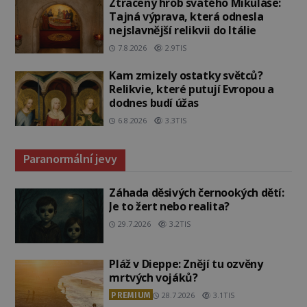
Ztracený hrob svatého Mikuláše:
Tajná výprava, která odnesla
nejslavnější relikvii do Itálie
7.8.2026
2.9TIS
Kam zmizely ostatky světců?
Relikvie, které putují Evropou a
dodnes budí úžas
6.8.2026
3.3TIS
Paranormální jevy
Záhada děsivých černookých dětí:
Je to žert nebo realita?
29.7.2026
3.2TIS
Pláž v Dieppe: Znějí tu ozvěny
mrtvých vojáků?
PREMIUM
28.7.2026
3.1TIS