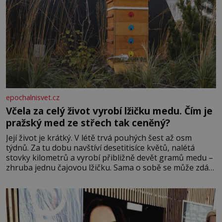
epochalnisvet.cz
Včela za celý život vyrobí lžičku medu. Čím je
pražský med ze střech tak ceněný?
Její život je krátký. V létě trvá pouhých šest až osm
týdnů. Za tu dobu navštíví desetitisíce květů, nalétá
stovky kilometrů a vyrobí přibližně devět gramů medu –
zhruba jednu čajovou lžičku. Sama o sobě se může zdát
bezvýznamná. Teprve když se spojí s dalšími desítkami
tisíc příslušnic svého včelstva, vznikne jeden z
nejdokonalejších organismů