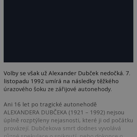
Volby se však už Alexander Dubček nedočká. 7.
listopadu 1992 umírá na následky těžkého
úrazového šoku ze zářijové autonehody.
Ani 16 let po tragické autonehodě
ALEXANDERA DUBČEKA (1921 – 1992) nejsou
úplně rozptýleny nejasnosti, které ji od počátku
provázejí. Dubčekova smrt dodnes vyvolává
různé spekulace o spiknutí, nebo dokonce o