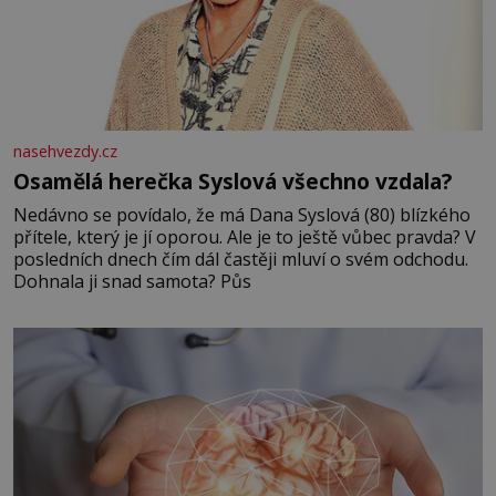
nasehvezdy.cz
Osamělá herečka Syslová všechno vzdala?
Nedávno se povídalo, že má Dana Syslová (80) blízkého
přítele, který je jí oporou. Ale je to ještě vůbec pravda? V
posledních dnech čím dál častěji mluví o svém odchodu.
Dohnala ji snad samota? Půs