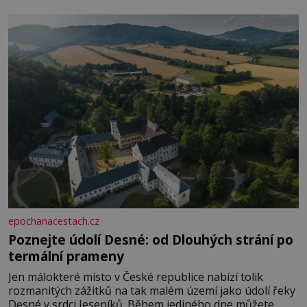
epochanacestach.cz
Poznejte údolí Desné: od Dlouhých strání po
termální prameny
Jen málokteré místo v České republice nabízí tolik
rozmanitých zážitků na tak malém území jako údolí řeky
Desné v srdci Jeseníků. Během jediného dne můžete