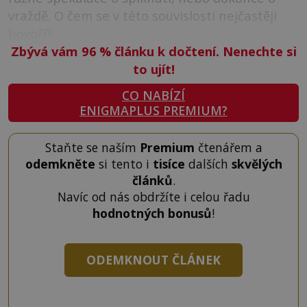
vraždě. O čem se v této souvislosti nejčastěji
hovoří?
Zbývá vám 96
%
článku k dočtení. Nenechte si
to ujít!
CO NABÍZÍ
ENIGMAPLUS PREMIUM?
Staňte se naším
Premium
čtenářem a
odemkněte
si tento i
tisíce
dalších
skvělých
článků
.
Navíc od nás obdržíte i celou řadu
hodnotných bonusů
!
ODEMKNOUT ČLÁNEK