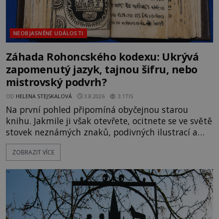
NEOBJASNĚNÉ UDÁLOSTI
Záhada Rohoncského kodexu: Ukrývá
zapomenutý jazyk, tajnou šifru, nebo
mistrovský podvrh?
OD
HELENA STEJSKALOVÁ
3.8.2026
3.1TIS
Na první pohled připomíná obyčejnou starou
knihu. Jakmile ji však otevřete, ocitnete se ve světě
stovek neznámých znaků, podivných ilustrací a
textu, který už téměř dvě století vzdoruje všem
ZOBRAZIT VÍCE
pokusům o rozluštění. Rohoncský kodex patří mezi
největší záhady evropských dějin a dodnes nikdo s
jistotou neví, kdo jej napsal, kdy vznikl ani co
vlastně vypráví. Rohoncský kodex se poprvé
objevuje v roce