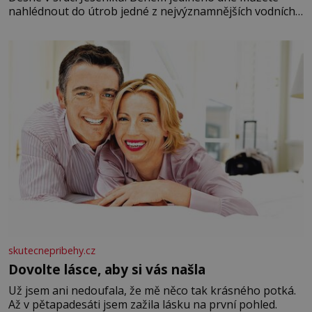
nahlédnout do útrob jedné z nejvýznamnějších vodních
elektráren v Evropě, vydat se na horské hřebeny, projet
se na koloběžce a den zakončit poznáváním památek ve
Velkých Losinách nebo v termálním
skutecnepribehy.cz
Dovolte lásce, aby si vás našla
Už jsem ani nedoufala, že mě něco tak krásného potká.
Až v pětapadesáti jsem zažila lásku na první pohled.