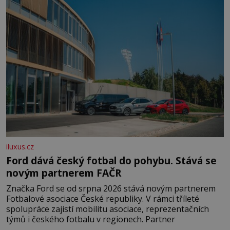
domovinou je prakticky celá Austrálie s výjimkou
pobřežní oblasti.
iluxus.cz
Ford dává český fotbal do pohybu. Stává se
novým partnerem FAČR
Značka Ford se od srpna 2026 stává novým partnerem
Fotbalové asociace České republiky. V rámci tříleté
spolupráce zajistí mobilitu asociace, reprezentačních
týmů i českého fotbalu v regionech. Partner