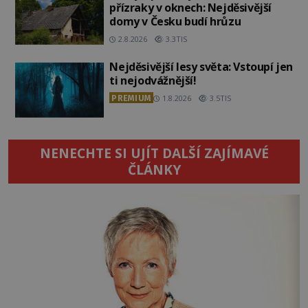
přízraky v oknech: Nejděsivější
domy v Česku budí hrůzu
2.8.2026
3.3TIS
Nejděsivější lesy světa: Vstoupí jen
ti nejodvážnější!
PREMIUM
1.8.2026
3.5TIS
NENECHTE SI UJÍT DALŠÍ ZAJÍMAVÉ
ČLÁNKY