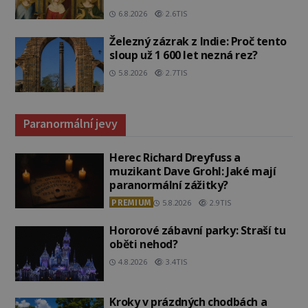
6.8.2026
2.6TIS
Železný zázrak z Indie: Proč tento
sloup už 1 600 let nezná rez?
5.8.2026
2.7TIS
Paranormální jevy
Herec Richard Dreyfuss a
muzikant Dave Grohl: Jaké mají
paranormální zážitky?
PREMIUM
5.8.2026
2.9TIS
Hororové zábavní parky: Straší tu
oběti nehod?
4.8.2026
3.4TIS
Kroky v prázdných chodbách a