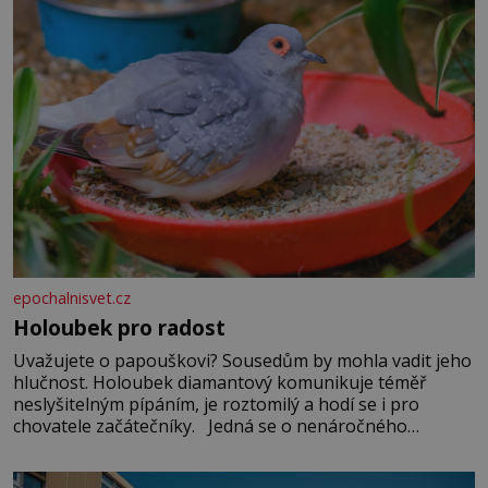
epochalnisvet.cz
Holoubek pro radost
Uvažujete o papouškovi? Sousedům by mohla vadit jeho
hlučnost. Holoubek diamantový komunikuje téměř
neslyšitelným pípáním, je roztomilý a hodí se i pro
chovatele začátečníky. Jedná se o nenáročného
klidného ptáčka, který většinu dne jen posedává. Hodně
času tráví na zemi, kde sbírá zbytky semínek Jeho