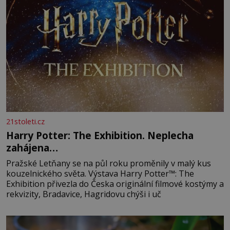
21stoleti.cz
Harry Potter: The Exhibition. Neplecha
zahájena…
Pražské Letňany se na půl roku proměnily v malý kus
kouzelnického světa. Výstava Harry Potter™: The
Exhibition přivezla do Česka originální filmové kostýmy a
rekvizity, Bradavice, Hagridovu chýši i uč