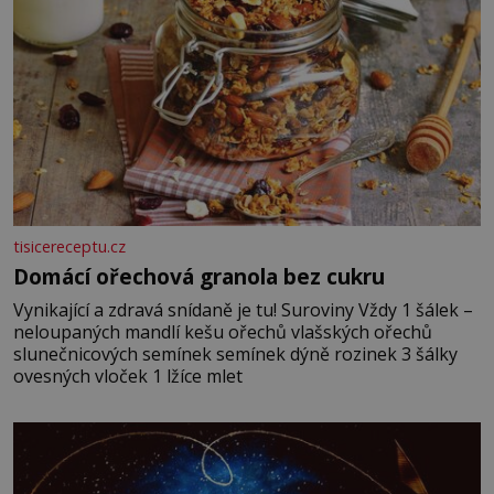
tisicereceptu.cz
Domácí ořechová granola bez cukru
Vynikající a zdravá snídaně je tu! Suroviny Vždy 1 šálek –
neloupaných mandlí kešu ořechů vlašských ořechů
slunečnicových semínek semínek dýně rozinek 3 šálky
ovesných vloček 1 lžíce mlet