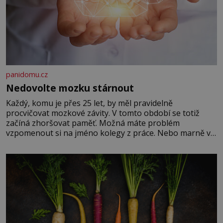
panidomu.cz
Nedovolte mozku stárnout
Každý, komu je přes 25 let, by měl pravidelně
procvičovat mozkové závity. V tomto období se totiž
začíná zhoršovat paměť. Možná máte problém
vzpomenout si na jméno kolegy z práce. Nebo marně v
paměti lovíte název knížky, kterou jste nedávno přečetli.
Je to opravdu tak, s věkem jako kdyby se paměť
rozhodla stávkovat. Cvičte