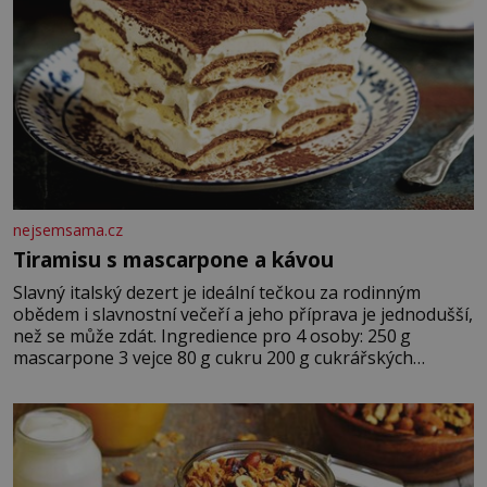
nejsemsama.cz
Tiramisu s mascarpone a kávou
Slavný italský dezert je ideální tečkou za rodinným
obědem i slavnostní večeří a jeho příprava je jednodušší,
než se může zdát. Ingredience pro 4 osoby: 250 g
mascarpone 3 vejce 80 g cukru 200 g cukrářských
piškotů 250 ml silné kávy 2 lžíce amaretta kakao na
posypání Postup: Oddělte žloutky od bílků. Žloutky
vyšlehejte s cukrem do světlé pěny a postupně do nich
vmíchejte mascarpone, aby vznikl hladký