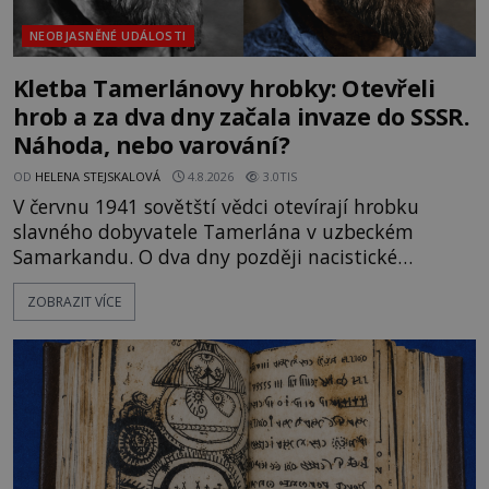
NEOBJASNĚNÉ UDÁLOSTI
Kletba Tamerlánovy hrobky: Otevřeli
hrob a za dva dny začala invaze do SSSR.
Náhoda, nebo varování?
OD
HELENA STEJSKALOVÁ
4.8.2026
3.0TIS
V červnu 1941 sovětští vědci otevírají hrobku
slavného dobyvatele Tamerlána v uzbeckém
Samarkandu. O dva dny později nacistické
Německo zahajuje operaci Barbarossa a napadá
ZOBRAZIT VÍCE
Sovětský svaz. Shoda dat je natolik zarážející, že se
rodí jedna z nejslavnějších „kleteb“ 20. století. Je
na legendě něco pravdy, nebo jde jen o fascinující
souhru okolností? Když antropolog Michail
Gerasimov (1907-1970) a