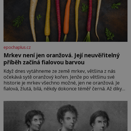
epochaplus.cz
Mrkev není jen oranžová. Její neuvěřitelný
příběh začíná fialovou barvou
Když dnes vytáhneme ze země mrkev, většina z nás
očekává sytě oranžový kořen. Jenže po většinu své
historie je mrkev všechno možné, jen ne oranžová. Je
fialová, žlutá, bílá, někdy dokonce téměř černá. Až díky
stovkám let pečlivého šlechtění se z ní stává zelenina,
bez které si českou zahradu ani nedokážeme představit.
Její příběh je