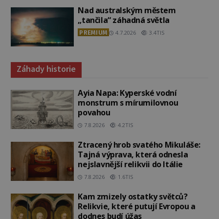
Nad australským městem
„tančila“ záhadná světla
PREMIUM
4.7.2026
3.4TIS
Záhady historie
Ayia Napa: Kyperské vodní
monstrum s mírumilovnou
povahou
7.8.2026
4.2TIS
Ztracený hrob svatého Mikuláše:
Tajná výprava, která odnesla
nejslavnější relikvii do Itálie
7.8.2026
1.6TIS
Kam zmizely ostatky světců?
Relikvie, které putují Evropou a
dodnes budí úžas