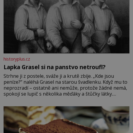
historyplus.cz
Lapka Grasel si na panstvo netroufl?
Strhne ji z postele, sváže ji a krutě zbije. „Kde jsou
peníze?“ naléhá Grasel na starou švadlenku. Když mu to
neprozradí – ostatně ani nemůže, protože žádné nemá,
spokojí se lupič s několika měďáky a štůčky látky.
Zraněná žena pár dní nato umírá. Je to muž nebývale
krutý. Jeho činy budí hrůzu ještě dlouho po jeho smrti