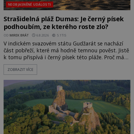
NEOBJASNĚNÉ UDÁLOSTI
Strašidelná pláž Dumas: Je černý písek
podhoubím, ze kterého roste zlo?
OD
MIREK BRÁT
6.8.2026
5.1TIS
V indickém svazovém státu Gudžarát se nachází
část pobřeží, které má hodně temnou pověst. Jistě
k tomu přispívá i černý písek této pláže. Proč má
pláž takové netypické zbarvení? Nakolik jsou
ZOBRAZIT VÍCE
pravdivé historky, že zde došlo k nevysvětlitelným
zmizením turistů? Ti, kteří se nebojí, nás mohou
následovat. Vstupujeme na pláž Dumas ve městě
Surat. Gu