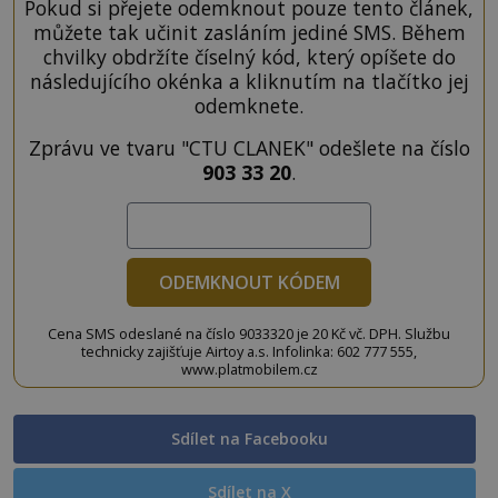
Pokud si přejete odemknout pouze tento článek,
můžete tak učinit zasláním jediné SMS. Během
chvilky obdržíte číselný kód, který opíšete do
následujícího okénka a kliknutím na tlačítko jej
odemknete.
Zprávu ve tvaru "CTU CLANEK" odešlete na číslo
903 33 20
.
ODEMKNOUT KÓDEM
Cena SMS odeslané na číslo 9033320 je 20 Kč vč. DPH. Službu
technicky zajišťuje Airtoy a.s. Infolinka: 602 777 555,
www.platmobilem.cz
Sdílet na Facebooku
Sdílet na X