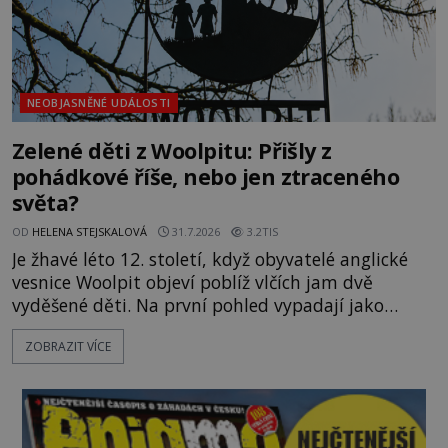
NEOBJASNĚNÉ UDÁLOSTI
Zelené děti z Woolpitu: Přišly z
pohádkové říše, nebo jen ztraceného
světa?
OD
HELENA STEJSKALOVÁ
31.7.2026
3.2TIS
Je žhavé léto 12. století, když obyvatelé anglické
vesnice Woolpit objeví poblíž vlčích jam dvě
vyděšené děti. Na první pohled vypadají jako
každé jiné, až na jednu děsivou výjimku. Jejich
ZOBRAZIT VÍCE
kůže má nazelenalý odstín, mluví
nesrozumitelnou řečí a odmítají jakékoli jídlo
kromě syrových bobů. Příběh se rychle stává
jednou z největších záhad středověké Anglie a ani
po téměř devíti stech letech není