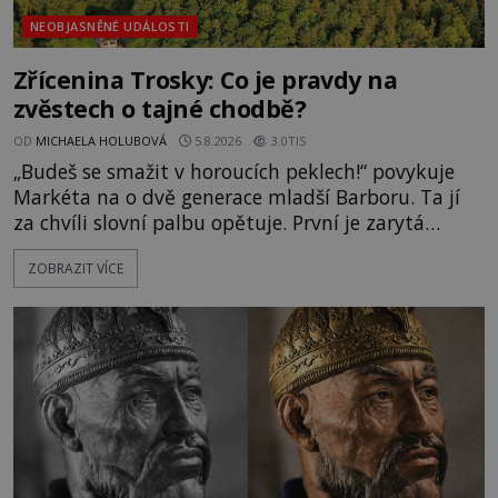
NEOBJASNĚNÉ UDÁLOSTI
Zřícenina Trosky: Co je pravdy na
zvěstech o tajné chodbě?
OD
MICHAELA HOLUBOVÁ
5.8.2026
3.0TIS
„Budeš se smažit v horoucích peklech!“ povykuje
Markéta na o dvě generace mladší Barboru. Ta jí
za chvíli slovní palbu opětuje. První je zarytá
katolička, druhá přesvědčená kališnice. A každá z
ZOBRAZIT VÍCE
nich se usídlí na jedné z věží slavného hradu
Trosky. Šlechtic Ota IV. z Bergova (1399–1452) patří
mezi vůdce protihusitského boje. Za manželku má
skutečně jistou