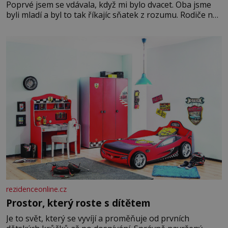
Poprvé jsem se vdávala, když mi bylo dvacet. Oba jsme
byli mladí a byl to tak říkajíc sňatek z rozumu. Rodiče nás
dali dohromady, Toník byl dobře zaopatřený mladý muž.
Manželství nám oběma moc nesvědčilo, brzy jsme zjistili,
že
rezidenceonline.cz
Prostor, který roste s dítětem
Je to svět, který se vyvíjí a proměňuje od prvních