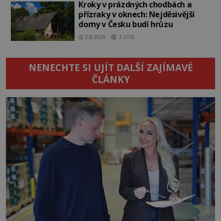
Kroky v prázdných chodbách a
přízraky v oknech: Nejděsivější
domy v Česku budí hrůzu
2.8.2026
3.3TIS
NENECHTE SI UJÍT DALŠÍ ZAJÍMAVÉ
ČLÁNKY