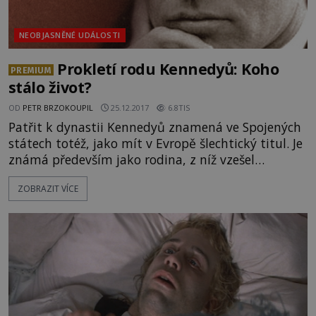
NEOBJASNĚNÉ UDÁLOSTI
Prokletí rodu Kennedyů: Koho
PREMIUM
stálo život?
OD
PETR BRZOKOUPIL
25.12.2017
6.8TIS
Patřit k dynastii Kennedyů znamená ve Spojených
státech totéž, jako mít v Evropě šlechtický titul. Je
známá především jako rodina, z níž vzešel
nespočet úspěšných politiků. Ve světle okolností,
ZOBRAZIT VÍCE
za jakých Kennedyové umírají, však příslušnost k
tomuto slavnému a vlivnému klanu znamená také
čelit častým tragédiím. Seznámíme vás s těmi
největšími – atentáty na prezidenta Johna
Fitzgeralda Kennedyh