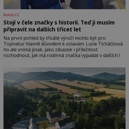
iluxus.cz
Stojí v čele značky s historií. Teď ji musím
připravit na dalších třicet let
Na první pohled by třicáté výročí mohlo být pro
Topnatur hlavně důvodem k oslavám. Lucie Ticháčková
ho ale vnímá jinak, jako závazek i příležitost
rozhodnout, jak má rodinná značka vypadat v dalších l