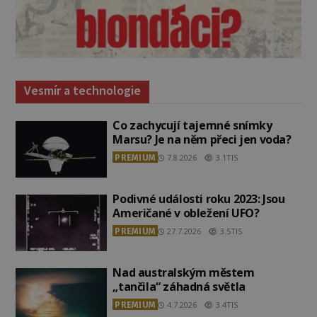
Vesmír a technologie
Co zachycují tajemné snímky
Marsu? Je na něm přeci jen voda?
PREMIUM
7.8.2026
3.1TIS
Podivné události roku 2023: Jsou
Američané v obležení UFO?
PREMIUM
27.7.2026
3.5TIS
Nad australským městem
„tančila“ záhadná světla
PREMIUM
4.7.2026
3.4TIS