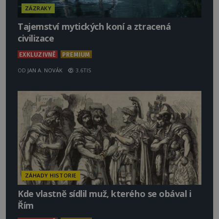
ZÁZRAKY
Tajemství mytických koní a ztracená
civilizace
EXKLUZIVNĚ
PREMIUM
OD
JAN A. NOVÁK
3.6TIS
ZÁHADY HISTORIE
Kde vlastně sídlil muž, kterého se obával i
Řím