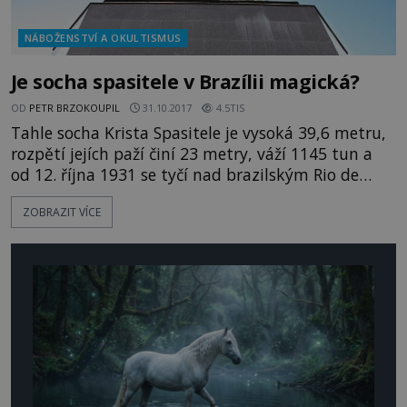
NÁBOŽENSTVÍ A OKULTISMUS
Je socha spasitele v Brazílii magická?
OD
PETR BRZOKOUPIL
31.10.2017
4.5TIS
Tahle socha Krista Spasitele je vysoká 39,6 metru,
rozpětí jejích paží činí 23 metry, váží 1145 tun a
od 12. října 1931 se tyčí nad brazilským Rio de
Janeiremna vrcholu hory Corvovado. Postupem
ZOBRAZIT VÍCE
času se stává nejen ikonou tohoto krásného
města, ale i celé Brazílie. Čím je vlastně tento
novodobý div světa pozoruhodný? Bůh prý stvořil
svět za šest dní, sedmého dne pak stvořil Rio de
Janeiro. Tak v