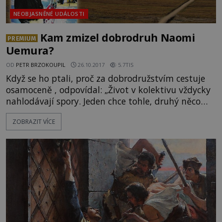
NEOBJASNĚNÉ UDÁLOSTI
Kam zmizel dobrodruh Naomi
PREMIUM
Uemura?
OD
PETR BRZOKOUPIL
26.10.2017
5.7TIS
Když se ho ptali, proč za dobrodružstvím cestuje
osamoceně , odpovídal: „Život v kolektivu vždycky
nahlodávají spory. Jeden chce tohle, druhý něco
úplně jiného. To není nic pro mě. Psů se ptát
ZOBRAZIT VÍCE
nemusím.“ Co vše stihl japonský dobrodruh Naomi
Uemura ? A kdo a kde ho naposledy viděl? Kdo
první dosahuje magického severního pólu? To se
zřejmě s jistotou nikdy nedozvíme. Zato však
přesně víme, kdo k