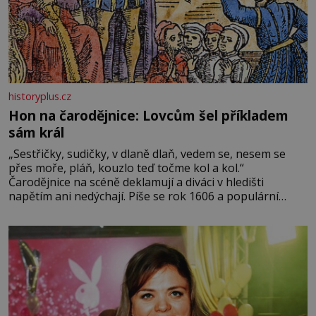
historyplus.cz
Hon na čarodějnice: Lovcům šel příkladem
sám král
„Sestřičky, sudičky, v dlaně dlaň, vedem se, nesem se
přes moře, pláň, kouzlo teď točme kol a kol.“
Čarodějnice na scéně deklamují a diváci v hledišti
napětím ani nedýchají. Píše se rok 1606 a populární
anglický dramatik William Shakespeare uvádí svou
Tragédii o Macbethovi. Napsal ji pro krále Jakuba I., jenž
v roce 1603 vystřídal