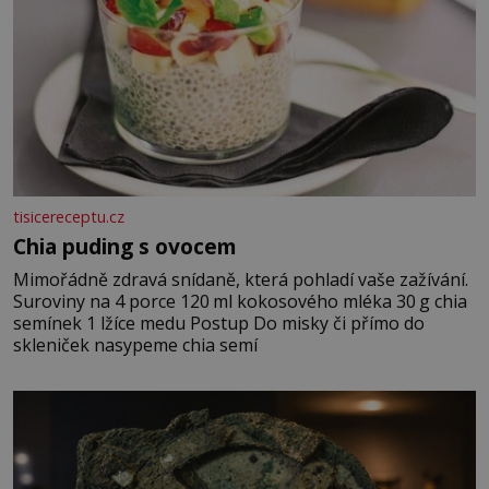
tisicereceptu.cz
Chia puding s ovocem
Mimořádně zdravá snídaně, která pohladí vaše zažívání.
Suroviny na 4 porce 120 ml kokosového mléka 30 g chia
semínek 1 lžíce medu Postup Do misky či přímo do
skleniček nasypeme chia semí