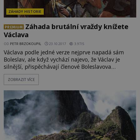
ZÁHADY HISTORIE
Záhada brutální vraždy knížete
PREMIUM
Václava
OD
PETR BRZOKOUPIL
23.10.2017
3.9TIS
Václava podle jedné verze nejprve napadá sám
Boleslav, ale když vychází najevo, že Václav je
silnější, přispěchávají členové Boleslavova
„komanda“ svému pánovi na pomoc a po boji
ZOBRAZIT VÍCE
Václava probodávají. O životě knížete Václava I.
nejsou téměř žádné spolehlivé doklady. Jisti si
dokonce nejsme ani datem, místem a okolnostmi
jeho smrti. Kdy přesně žil a jakým způsobem
zemřel? Opravdu za jeho smrt