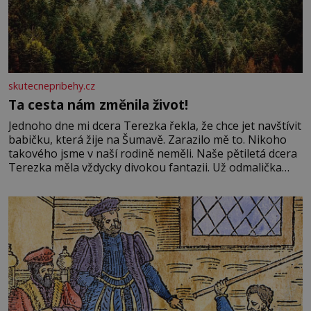
skutecnepribehy.cz
Ta cesta nám změnila život!
Jednoho dne mi dcera Terezka řekla, že chce jet navštívit
babičku, která žije na Šumavě. Zarazilo mě to. Nikoho
takového jsme v naší rodině neměli. Naše pětiletá dcera
Terezka měla vždycky divokou fantazii. Už odmalička
milovala svět pohádek. Každou chvilku mi říkala, že se jí
zdálo o jednorožcích, krásných princeznách, statečných
rytířích a létajících dracích.