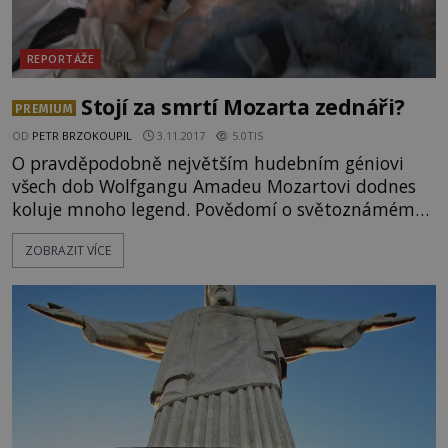
REPORTÁŽE
Stojí za smrtí Mozarta zednáři?
PREMIUM
OD
PETR BRZOKOUPIL
3.11.2017
5.0TIS
O pravděpodobně největším hudebním géniovi
všech dob Wolfgangu Amadeu Mozartovi dodnes
koluje mnoho legend. Povědomí o světoznámém
skladateli výrazně ovlivnil i s uměleckou
ZOBRAZIT VÍCE
nadsázkou natočený ﬁlm režiséra Miloše Formana
Amadeus. Co je tedy pravda a co lež? Jaký vůbec
Mozart byl? Jaký měl vztah se svým otcem a jaký
se skladatelem Antoniem Salierim? A na co vlastně
zemřel? Na mor, na selhání ledvin,