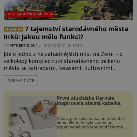
NEOBJASNĚNÉ UDÁLOSTI
7 tajemství starodávného města
PREMIUM
Inků: Jakou mělo funkci?
OD
PETR BRZOKOUPIL
20.10.2017
5.9TIS
Jde o jedno z nejzáhadnějších míst na Zemi – o
velkolepý komplex ruin starodávného inckého
města se zahradami, terasami, kultovními
budovami a paláci. Kde leží? Severozápadně od
ZOBRAZIT VÍCE
peruánského města Cuzco uprostřed bujné
vegetace And v nadmořské výšce 2450 metrů. Proč
je ale vlastně tak tajuplné? 1) JAK VZNIKÁ NÁZEV
První sluchátka Hermés
MACHU PICCHU? Vzniká až krátce po objevení
inspirovala slavná kabelka
tohoto záhadného místa v minulém sto
Vůbec první sluchátka od módního
domu Hermès byla vyrobena
experimentálním laboratoří Hermès
Ateliers Horizons. Elegantní gadget
si vyžádal dva roky vývoje a chlubí