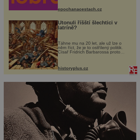
mohou těšit na víno, burčák, pes...
epochanacestach.cz
Utonuli říšští šlechtici v
latríně?
Táhne mu na 20 let, ale už lze o
něm říct, že je to ostřílený politik.
Císař Fridrich Barbarossa proto
posílá svého syna a dědice Jindřicha
VI. do Erfurtu, aby se stal
prostředníkem při řešení sporu m...
historyplus.cz