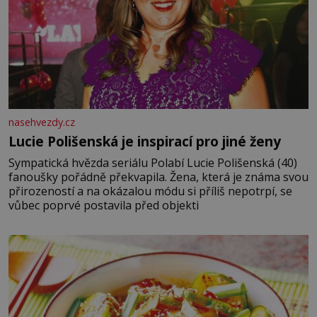
nasehvezdy.cz
Lucie Polišenská je inspirací pro jiné ženy
Sympatická hvězda seriálu Polabí Lucie Polišenská (40)
fanoušky pořádně překvapila. Žena, která je známa svou
přirozeností a na okázalou módu si příliš nepotrpí, se
vůbec poprvé postavila před objekti