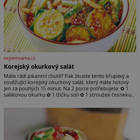
nejsemsama.cz
Korejský okurkový salát
Máte rádi pikantní chutě? Pak zkuste tento křupavý a
osvěžující korejský okurkový salát, který máte hotový
jen za pouhých 15 minut. Na 2 porce potřebujete: ✿ 1
salátovou okurku ✿ 1 lžičku soli ✿ 1 stroužek česneku
✿ 1 lžíci sójové omáčky ✿ 1 lžíci rýžového octa ✿ 1 lžičku
sezamového oleje ✿ 1 lžičku chilli ✿ 1 lžičku cukru ✿ 1
jarní cibulku ✿ 1 lžíci sezamových semínek