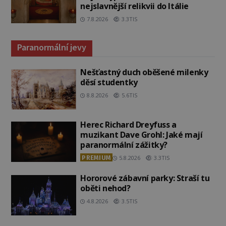
nejslavnější relikvii do Itálie
7.8.2026
3.3TIS
Paranormální jevy
Nešťastný duch oběšené milenky
děsí studentky
8.8.2026
5.6TIS
Herec Richard Dreyfuss a
muzikant Dave Grohl: Jaké mají
paranormální zážitky?
PREMIUM
5.8.2026
3.3TIS
Hororové zábavní parky: Straší tu
oběti nehod?
4.8.2026
3.5TIS