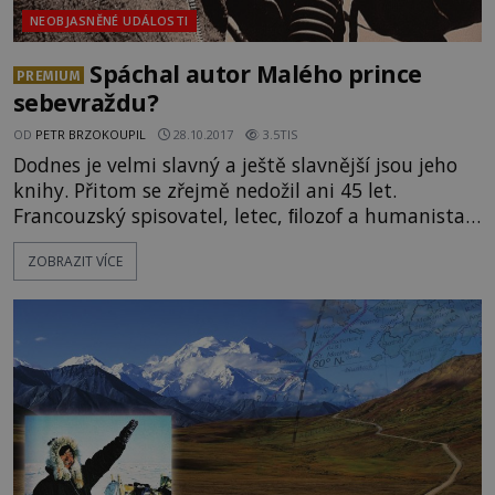
NEOBJASNĚNÉ UDÁLOSTI
Spáchal autor Malého prince
PREMIUM
sebevraždu?
OD
PETR BRZOKOUPIL
28.10.2017
3.5TIS
Dodnes je velmi slavný a ještě slavnější jsou jeho
knihy. Přitom se zřejmě nedožil ani 45 let.
Francouzský spisovatel, letec, ﬁlozof a humanista
Antoine de Saint Exupéry totiž 31. července 1944
ZOBRAZIT VÍCE
tajemně zmizel se spojeneckým průzkumným
letadlem nad Středozemním mořem. Jeho tělo se
nikdy nenašlo. Kam se poděl? Byl sestřelen při
plnění svých bojových úkolů, stal se obětí
technické závady, nebo spá