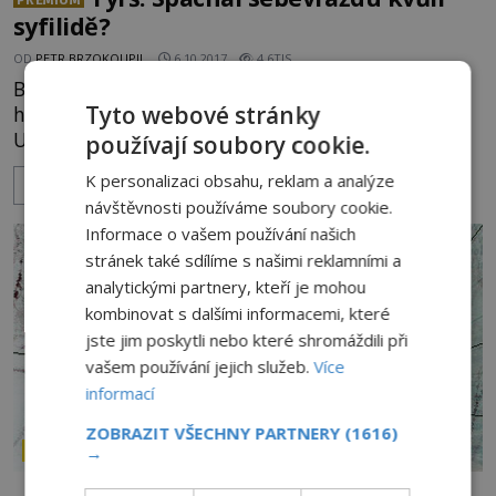
syfilidě?
OD
PETR BRZOKOUPIL
6.10.2017
4.6TIS
Byl významným českým vlastencem, architektem,
Tyto webové stránky
historikem umění i pedagogem na pražské
Univerzitě Karlově a ČVUT. Nejvíce se však
používají soubory cookie.
proslavil coby spoluzakladatel tělovýchovného
K personalizaci obsahu, reklam a analýze
ZOBRAZIT VÍCE
hnutí v Čechách – zejména pak Sokola. Jeho smrt v
návštěvnosti používáme soubory cookie.
nedožitých 52 letech zůstává dodnes bez
Informace o vašem používání našich
vysvětlení. Co se Miroslavu Tyršovi vlastně stalo?
stránek také sdílíme s našimi reklamními a
Naposledy je MIROSLAV TYRŠ (1832 – 1884) spatřen
analytickými partnery, kteří je mohou
v pátek 8. srpna 1884 dopoledne
kombinovat s dalšími informacemi, které
jste jim poskytli nebo které shromáždili při
vašem používání jejich služeb.
Více
informací
ZOBRAZIT VŠECHNY PARTNERY
(1616)
→
ZÁHADY HISTORIE