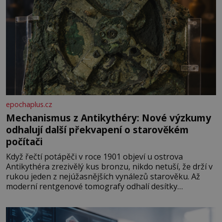
epochaplus.cz
Mechanismus z Antikythéry: Nové výzkumy
odhalují další překvapení o starověkém
počítači
Když řečtí potápěči v roce 1901 objeví u ostrova
Antikythéra zrezivělý kus bronzu, nikdo netuší, že drží v
rukou jeden z nejúžasnějších vynálezů starověku. Až
moderní rentgenové tomografy odhalí desítky
ozubených kol ukrytých uvnitř. Mechanismus z
Antikythéry je dnes považován za nejstarší známý
analogový počítač na světě. Přesto ani po více než sto