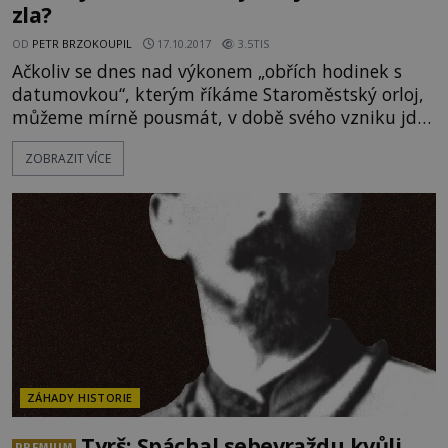
zla?
OD
PETR BRZOKOUPIL
17.10.2017
3.5TIS
Ačkoliv se dnes nad výkonem „obřích hodinek s
datumovkou“, kterým říkáme Staroměstský orloj,
můžeme mírně pousmát, v době svého vzniku jde
o dokonalý a ojedinělý stroj. Kromě hlavního účelu
ZOBRAZIT VÍCE
je zajímavý ještě jednou věcí – je s ním spojeno
několik tajemství! Kdo, kdy a proč ho vlastně
sestavil? Byl to opravdu mistr Hanuš, jak uvádí
pověst? A kolik časů vlastně měří? Jde takřka o
národní symbol.
ZÁHADY HISTORIE
Tyrš: Spáchal sebevraždu kvůli
PREMIUM