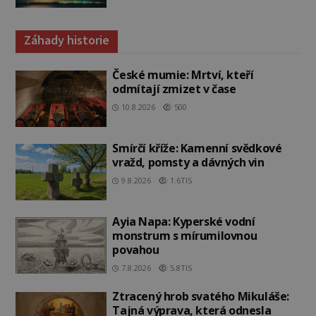
Záhady historie
České mumie: Mrtví, kteří
odmítají zmizet v čase
10.8.2026
500
Smírčí kříže: Kamenní svědkové
vražd, pomsty a dávných vin
9.8.2026
1.6TIS
Ayia Napa: Kyperské vodní
monstrum s mírumilovnou
povahou
7.8.2026
5.8TIS
Ztracený hrob svatého Mikuláše:
Tajná výprava, která odnesla