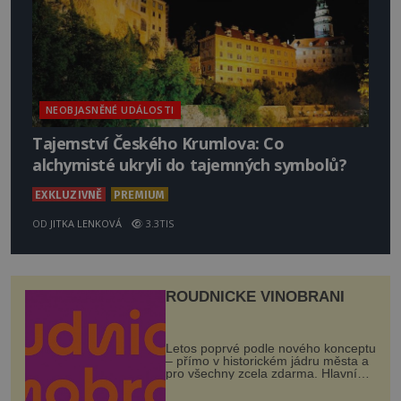
NEOBJASNĚNÉ UDÁLOSTI
Tajemství Českého Krumlova: Co
alchymisté ukryli do tajemných symbolů?
EXKLUZIVNĚ
PREMIUM
OD
JITKA LENKOVÁ
3.3TIS
ROUDNICKÉ VINOBRANÍ
Letos poprvé podle nového konceptu
– přímo v historickém jádru města a
pro všechny zcela zdarma. Hlavní
program se odehraje na Karlově a
Husově náměstí. Návštěvníci se