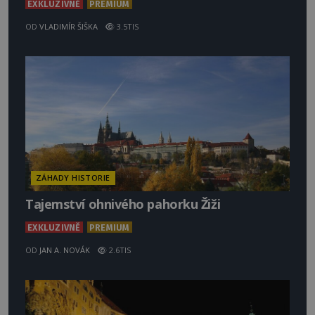
EXKLUZIVNĚ
PREMIUM
OD
VLADIMÍR ŠIŠKA
3.5TIS
ZÁHADY HISTORIE
Tajemství ohnivého pahorku Žiži
EXKLUZIVNĚ
PREMIUM
OD
JAN A. NOVÁK
2.6TIS