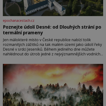
epochanacestach.cz
Poznejte údolí Desné: od Dlouhých strání po
termální prameny
Jen málokteré místo v České republice nabízí tolik
rozmanitých zážitků na tak malém území jako údolí řeky
Desné v srdci Jeseníků. Během jediného dne můžete
nahlédnout do útrob jedné z nejvýznamnějších vodních
elektráren v Evropě, vydat se na horské hřebeny, projet
se na koloběžce a den zakončit poznáváním památek ve
Velkých Losinách nebo v termálním