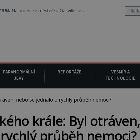
 městečko Oakville se z nebe snáší podivná rosolovitá látka nezn
PARANORMÁLNÍ
REPORTÁŽE
VESMÍR A
JEVY
TECHNOLOGIE
ráven, nebo se jednalo o rychlý průběh nemoci?
ého krále: Byl otráven
 rychlý průběh nemoci?