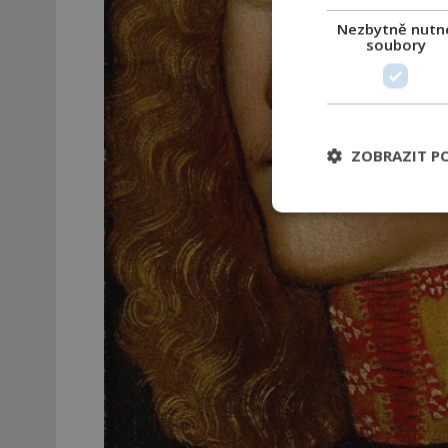
Nezbytně nutn
soubory
ZOBRAZIT P