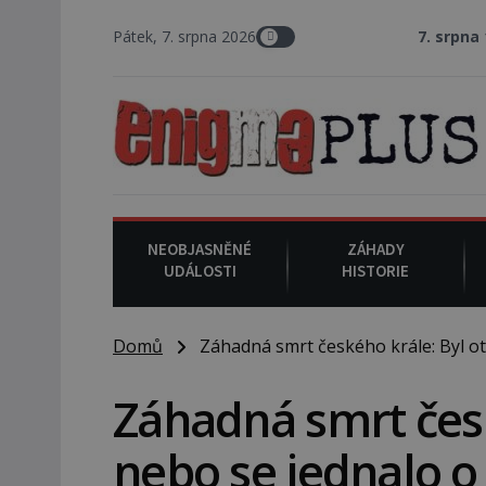
Pátek, 7. srpna 2026
7. srpna 1994
: Na americké
NEOBJASNĚNÉ
ZÁHADY
UDÁLOSTI
HISTORIE
Domů
Záhadná smrt českého krále: Byl ot
Záhadná smrt česk
nebo se jednalo o