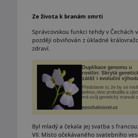
Ze života k branám smrti
Správcovskou funkci tehdy v Čechách vy
později obviňován z úkladné královraž
zdraví.
Duplikace genomu u
rostlin: Skrytá genetic
zátěž i evoluční výhod
Představte si, že by se rost
jednou ráno probudila a zjist
má svůj genetický manuál c
dvakrát. Přesně to se obča
přírodě stane – a podle nov
epochalnisvet.cz
výzkumu to může být pro d
vstupenka...
Byl mladý a čekala jej svatba s franc
VII. Místo očekávaného svatebního vese