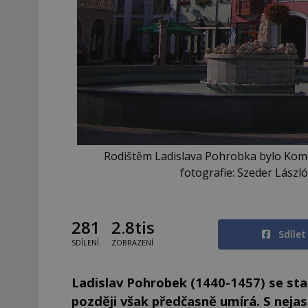
Rodištěm Ladislava Pohrobka bylo Komár
fotografie: Szeder Lászl
281
2.8tis
Sdíle
SDÍLENÍ
ZOBRAZENÍ
Ladislav Pohrobek (1440-1457) se stal 
později však předčasně umírá. S nejas