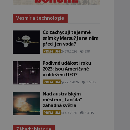
Vesmír a technologie
Co zachycují tajemné
snímky Marsu? Je na něm
přeci jen voda?
PREMIUM
7.8.2026
298
Podivné události roku
2023: Jsou Američané
v obležení UFO?
PREMIUM
27.7.2026
3.5TIS
Nad australským
městem „tančila“
záhadná světla
PREMIUM
4.7.2026
3.4TIS
Záhady historie