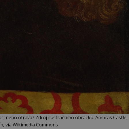
c, nebo otrava? Zdroj ilustračního obrázku: Ambras Castle,
in, via Wikimedia Commons