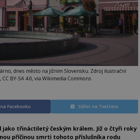
no, dnes město na jižním Slovensku. Zdroj ilustrační
ó, CC BY-SA 4.0, via Wikimedia Commons
t na Facebooku
Sdílet na Twitteru
jako třináctiletý českým králem. Již o čtyři roky
nou příčinou smrti tohoto příslušníka rodu