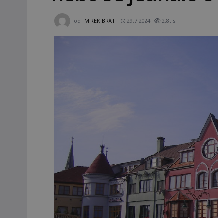
od
MIREK BRÁT
29.7.2024
2.8tis