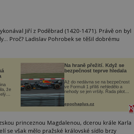
konával Jiří z Poděbrad (1420-1471). Právě on byl
dy… Proč? Ladislav Pohrobek se těšil dobrému
Na hraně přežití. Když se
ká
bezpečnost teprve hledala
a
Až do nedávna se na bezpečnost
lina
ve Formuli 1 příliš nehledělo a
ila, že
nehody se jen vršily. Řada pilotů
elý
to poznala na vlastní kůži, často
s v
s trvalými následky nebo bohužel
ého
epochaplus.cz
i ztrátou života. Dnes
ruhy
nepochopiteln...
ouzskou princeznou Magdalenou, dcerou krále Karla
lí se však mělo pražské královské sídlo brzy