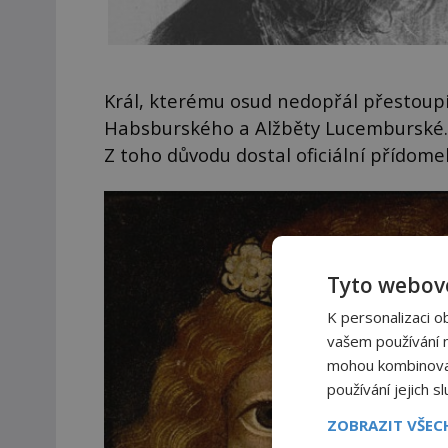
Král, kterému osud nedopřál přestoupit
Habsburského a Alžběty Lucemburské. N
Z toho důvodu dostal oficiální přídom
Tyto webové
K personalizaci o
vašem používání na
mohou kombinovat 
používání jejich s
ZOBRAZIT VŠE