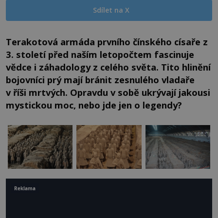
Sdílet na X
Terakotová armáda prvního čínského císaře z
3. století před naším letopočtem fascinuje
vědce i záhadology z celého světa. Tito hlinění
bojovníci prý mají bránit zesnulého vladaře
v říši mrtvých. Opravdu v sobě ukrývají jakousi
mystickou moc, nebo jde jen o legendy?
Reklama