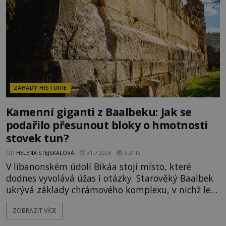
znalost Antarktidy dávno před jejím objevením.
Jiní tvrdí,
ZÁHADY HISTORIE
Kamenní giganti z Baalbeku: Jak se
podařilo přesunout bloky o hmotnosti
stovek tun?
OD
HELENA STEJSKALOVÁ
31.7.2026
3.3TIS
V libanonském údolí Bikáa stojí místo, které
dodnes vyvolává úžas i otázky. Starověký Baalbek
ukrývá základy chrámového komplexu, v nichž leží
kameny tak obrovské, že se zdá téměř nemožné je
ZOBRAZIT VÍCE
přesunout. Některé bloky váží kolem tisíce tun,
jeden z nedávno prozkoumaných kamenných