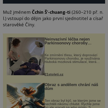
Muž jménem
Čchin Š’-chuang-ti
(260–210 př. n.
l.) vstoupí do dějin jako první sjednotitel a císař
starověké Číny.
Neinvazivní léčba nejen
Parkinsonovy choroby
pomocí ultrazvukové
„helmy“
Ke zmírnění třesu, který doprovází
Parkinsonovu chorobu, je využívána
hluboká mozková stimulace, která
však vyžaduje vysoce invazivní
zákrok. Ultrazvuk zase není vhodný
k dostatečně přesnému zacílení ...
21stoleti.cz
Obraz s andělem chrání náš
dům
Ten obraz byl kýč, se kterým jsme se
nechtěli nikomu chlubit. Rychle jsme
ho ale vraceli na jeho místo. S