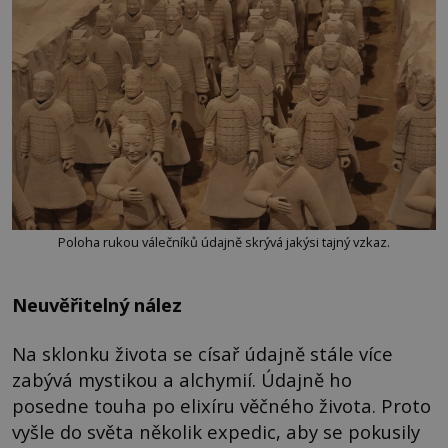
Poloha rukou válečníků údajně skrývá jakýsi tajný vzkaz.
Neuvěřitelný nález
Na sklonku života se císař údajně stále více
zabývá mystikou a alchymií. Údajně ho
posedne touha po elixíru věčného života. Proto
vyšle do světa několik expedic, aby se pokusily