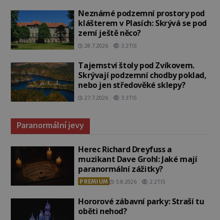
Neznámé podzemní prostory pod
klášterem v Plasích: Skrývá se pod
zemí ještě něco?
28.7.2026
3.2TIS
Tajemství štoly pod Zvíkovem.
Skrývají podzemní chodby poklad,
nebo jen středověké sklepy?
27.7.2026
3.3TIS
Paranormální jevy
Herec Richard Dreyfuss a
muzikant Dave Grohl: Jaké mají
paranormální zážitky?
PREMIUM
5.8.2026
2.2TIS
Hororové zábavní parky: Straší tu
oběti nehod?