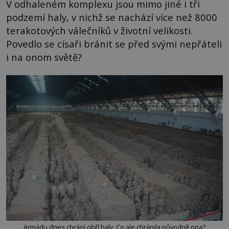
V odhaleném komplexu jsou mimo jiné i tři
podzemí haly, v nichž se nachází více než 8000
terakotových válečníků v životní velikosti.
Povedlo se císaři bránit se před svými nepřáteli
i na onom světě?
Armádu dnes chrání obří haly. Co ale chránila původně ona?