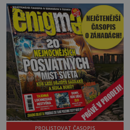
kolosů dokonce odhadem až 1650 tun. Jak lidé bez
moderních strojů dokázali takové giganty vytesat,
dopravit a přesně u
PROLISTOVAT ČASOPIS