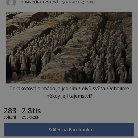
od
KAROLÍNA TRNKOVÁ
6.4.2023
2.8tis
Terakotová armáda je jedním z divů světa. Odhalíme
někdy její tajemství?
283
2.8tis
SDÍLENÍ
ZOBRAZENÍ
Sdílet na Facebooku