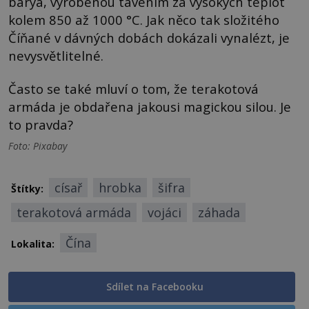
barya, vyrobenou tavením za vysokých teplot
kolem 850 až 1000 °C. Jak něco tak složitého
Číňané v dávných dobách dokázali vynalézt, je
nevysvětlitelné.
Často se také mluví o tom, že terakotová
armáda je obdařena jakousi magickou silou. Je
to pravda?
Foto: Pixabay
císař
hrobka
šifra
Štítky:
terakotová armáda
vojáci
záhada
Čína
Lokalita:
Sdílet na Facebooku