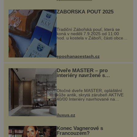
ZÁBOŘSKÁ POUŤ 2025
Tradiční Zábořská pouť, která se
koná v neděli 7.9.2025 od 11:00
hod. u kostela v Záboří, části obce
Kly u Mělníka. V programu naleznete
komentovanou prohlídku kostela,
dobovou hudbu, řemesla, atrakce...
epochanacestach.cz
Dveře MASTER – pro
interiéry navržené s
rozumem i vášní!
Otočné dveře MASTER, opláštění
kůže antik, skrytá zárubeň AKTIVE
40/00 Interiéry navrhované na
zakázku často vyžadují atypické
rozměry nejen nábytku, ale i
otvorových prvků. Technické zázemí
iluxus.cz
dnes umož...
Konec Vagnerové s
Francouzem?