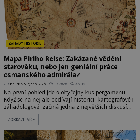
ZÁHADY HISTORIE
Mapa Piriho Reise: Zakázané vědění
starověku, nebo jen geniální práce
osmanského admirála?
OD
HELENA STEJSKALOVÁ
1.8.2026
3.3TIS
Na první pohled jde o obyčejný kus pergamenu.
Když se na něj ale podívají historici, kartografové i
záhadologové, začíná jedna z největších diskusí
moderní historie. Osmanský admirál Piri Reis roku
ZOBRAZIT VÍCE
1513 kreslí mapu světa, která překvapuje
přesností pobřeží Afriky a Jižní Ameriky. Někteří v
ní vidí důkaz ztracené civilizace nebo dokonce