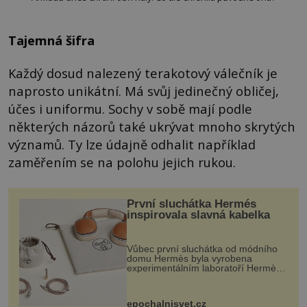
Tajemná šifra
Každý dosud nalezený terakotový válečník je
naprosto unikátní. Má svůj jedinečný obličej,
účes i uniformu. Sochy v sobě mají podle
některých názorů také ukrývat mnoho skrytých
významů. Ty lze údajně odhalit například
zaměřením se na polohu jejich rukou.
První sluchátka Hermés
inspirovala slavná kabelka
Vůbec první sluchátka od módního
domu Hermès byla vyrobena
experimentálním laboratoří Hermès
Ateliers Horizons. Elegantní gadget
si vyžádal dva roky vývoje a chlubí
se ručně šitou hovězí kůží a
epochalnisvet.cz
kovový...