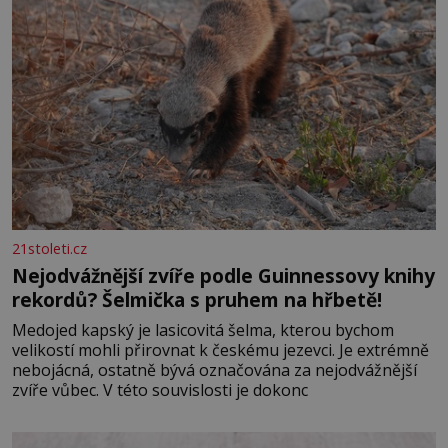
21stoleti.cz
Nejodvážnější zvíře podle Guinnessovy knihy
rekordů? Šelmička s pruhem na hřbetě!
Medojed kapský je lasicovitá šelma, kterou bychom
velikostí mohli přirovnat k českému jezevci. Je extrémně
nebojácná, ostatně bývá označována za nejodvážnější
zvíře vůbec. V této souvislosti je dokonc