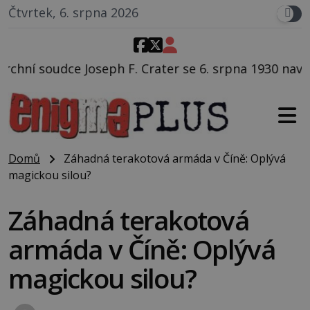
Čtvrtek, 6. srpna 2026
Crater se 6. srpna 1930 navečeří ve své oblíbené rest
Domů
Záhadná terakotová armáda v Číně: Oplývá
magickou silou?
Záhadná terakotová
armáda v Číně: Oplývá
magickou silou?