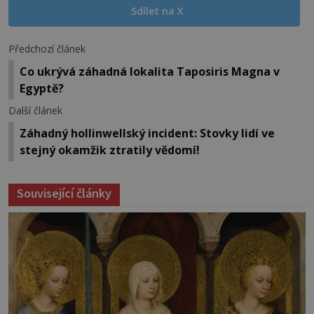
Sdílet na X
Předchozí článek
Co ukrývá záhadná lokalita Taposiris Magna v
Egyptě?
Další článek
Záhadný hollinwellský incident: Stovky lidí ve
stejný okamžik ztratily vědomí!
Související články