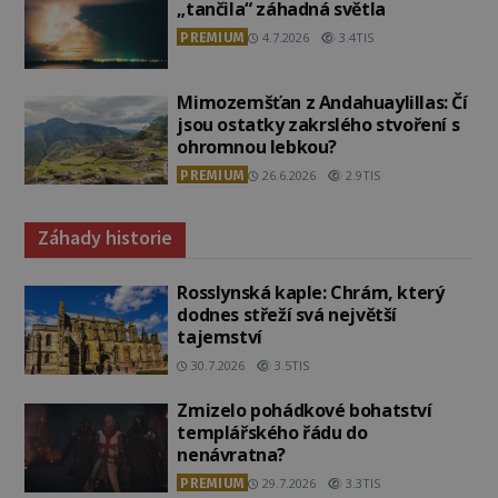
„tančila“ záhadná světla
PREMIUM
4.7.2026
3.4TIS
Mimozemšťan z Andahuaylillas: Čí
jsou ostatky zakrslého stvoření s
ohromnou lebkou?
PREMIUM
26.6.2026
2.9TIS
Záhady historie
Rosslynská kaple: Chrám, který
dodnes střeží svá největší
tajemství
30.7.2026
3.5TIS
Zmizelo pohádkové bohatství
templářského řádu do
nenávratna?
PREMIUM
29.7.2026
3.3TIS