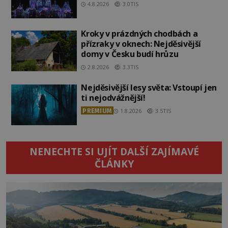
4.8.2026
3.0TIS
Kroky v prázdných chodbách a
přízraky v oknech: Nejděsivější
domy v Česku budí hrůzu
2.8.2026
3.3TIS
Nejděsivější lesy světa: Vstoupí jen
ti nejodvážnější!
PREMIUM
1.8.2026
3.5TIS
NENECHTE SI UJÍT DALŠÍ ZAJÍMAVÉ
ČLÁNKY