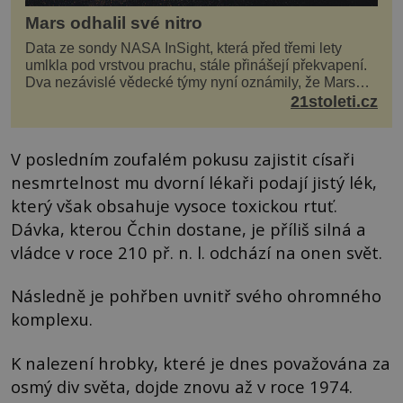
Mars odhalil své nitro
Data ze sondy NASA InSight, která před třemi lety
umlkla pod vrstvou prachu, stále přinášejí překvapení.
Dva nezávislé vědecké týmy nyní oznámily, že Mars
má nejen plášť plný trosek z dávných impaktů,...
21stoleti.cz
V posledním zoufalém pokusu zajistit císaři
nesmrtelnost mu dvorní lékaři podají jistý lék,
který však obsahuje vysoce toxickou rtuť.
Dávka, kterou Čchin dostane, je příliš silná a
vládce v roce 210 př. n. l. odchází na onen svět.
Následně je pohřben uvnitř svého ohromného
komplexu.
K nalezení hrobky, které je dnes považována za
osmý div světa, dojde znovu až v roce 1974.