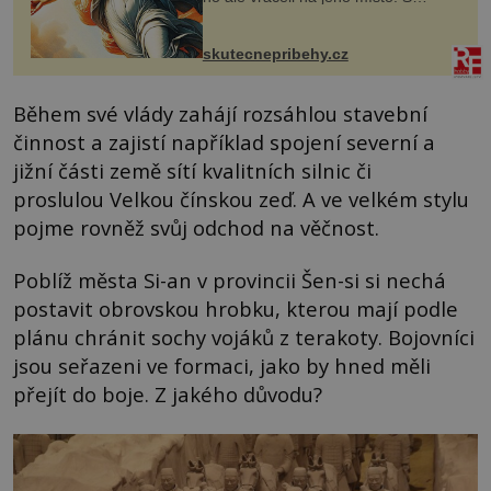
manželem Vaškem jsme si pořídili
chaloupku, takový domek na severu
Čech, kde jsme si naplánova...
skutecnepribehy.cz
Během své vlády zahájí rozsáhlou stavební
činnost a zajistí například spojení severní a
jižní části země sítí kvalitních silnic či
proslulou Velkou čínskou zeď. A ve velkém stylu
pojme rovněž svůj odchod na věčnost.
Poblíž města Si-an v provincii Šen-si si nechá
postavit obrovskou hrobku, kterou mají podle
plánu chránit sochy vojáků z terakoty. Bojovníci
jsou seřazeni ve formaci, jako by hned měli
přejít do boje. Z jakého důvodu?