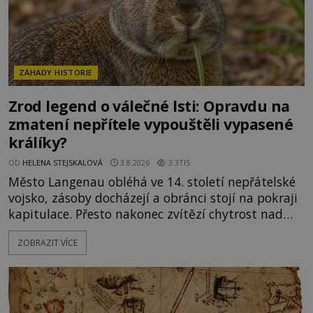
ZÁHADY HISTORIE
Zrod legend o válečné lsti: Opravdu na
zmatení nepřítele vypouštěli vypasené
králíky?
OD
HELENA STEJSKALOVÁ
3.8.2026
3.3TIS
Město Langenau obléhá ve 14. století nepřátelské
vojsko, zásoby docházejí a obránci stojí na pokraji
kapitulace. Přesto nakonec zvítězí chytrost nad
hrubou silou. Podle staré německé legendy vypustí
ZOBRAZIT VÍCE
obyvatelé za hradby dobře živeného králíka, aby
nepřítele přesvědčili, že uvnitř města je jídla stále
dost. Čas pracuje pro obléhatele. Ve městě ubývají
zásoby a každý den znamená další porci strádá