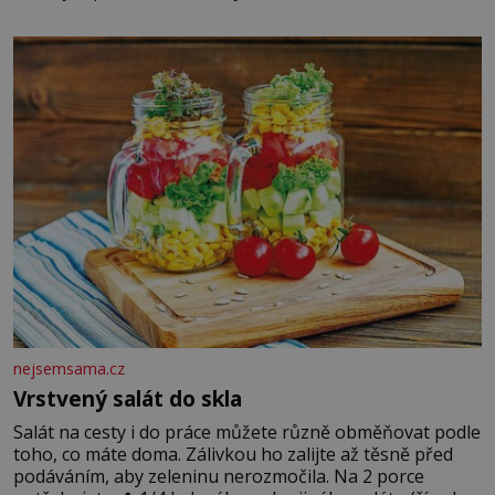
chlapečka s modrou filcovou čapkou, z níž se draly
blonďaté vlásky. Fakt, že jsou těla dávných lidí nesmírně
dobře zachovalá, přičítají odborníci zdejším klimatickým
podmínkám. Sucho, prosolené písky a extrémně
nejsemsama.cz
Vrstvený salát do skla
Salát na cesty i do práce můžete různě obměňovat podle
toho, co máte doma. Zálivkou ho zalijte až těsně před
podáváním, aby zeleninu nerozmočila. Na 2 porce