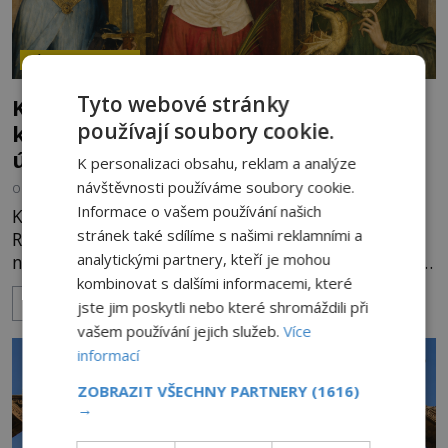
ZÁHADY HISTORIE
Tyto webové stránky
Kam zmizely ostatky světců? Relikvie,
používají soubory cookie.
které putují Evropou a dodnes budí
úžas
K personalizaci obsahu, reklam a analýze
návštěvnosti používáme soubory cookie.
OD
HELENA STEJSKALOVÁ
6.8.2026
1.3TIS
Informace o vašem používání našich
Kosti, zuby, pramen vlasů nebo kousky oděvu.
stránek také sdílíme s našimi reklamními a
Relikvie svatých jsou po staletí jedním z
analytickými partnery, kteří je mohou
nejcennějších pokladů křesťanského světa. Některé
kombinovat s dalšími informacemi, které
mají pečlivě doloženou historii, jiné provází
ZOBRAZIT VÍCE
záhady, krádeže i nečekané objevy. Jejich osudy
jste jim poskytli nebo které shromáždili při
připomínají dobrodružné romány, přesto se opírají
vašem používání jejich služeb.
Více
o skutečné historické události. Ve středověké
informací
Evropě mají relikvie mimořádnou hodnotu. Nejsou
ZOBRAZIT VŠECHNY PARTNERY
(1616)
jen předmětem úcty
→