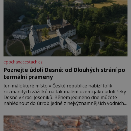
epochanacestach.cz
Poznejte údolí Desné: od Dlouhých strání po
termální prameny
Jen málokteré místo v České republice nabízí tolik
rozmanitých zážitků na tak malém území jako údolí řeky
Desné v srdci Jeseníků. Během jediného dne můžete
nahlédnout do útrob jedné z nejvýznamnějších vodních
elektráren v Evropě, vydat se na horské hřebeny, projet
se na koloběžce a den zakončit poznáváním památek ve
Velkých Losinách nebo v termálním