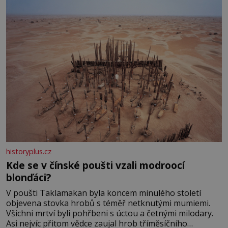
historyplus.cz
Kde se v čínské poušti vzali modroocí
blonďáci?
V poušti Taklamakan byla koncem minulého století
objevena stovka hrobů s téměř netknutými mumiemi.
Všichni mrtví byli pohřbeni s úctou a četnými milodary.
Asi nejvíc přitom vědce zaujal hrob tříměsíčního