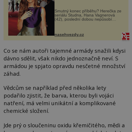
Smutný konec příběhu? Herečka ze
seriálu Studna, Hana Vagnerová
(42), poslední dobou nepůsobí
nejšťastněji. Ačkoli časy její anorexie
jsou už dávno pryč a opět se pyšnila
ženskými křivkami, najednou s...
nasehvezdy.cz
Co se nám autoři tajemné armády snažili kdysi
dávno sdělit, však nikdo jednoznačně neví. S
armádou je spjato opravdu nesčetné množství
záhad.
Vědcům se například před několika lety
podařilo zjistit, že barva, kterou byli vojáci
natření, má velmi unikátní a komplikované
chemické složení.
Jde prý o sloučeninu oxidu křemičitého, mědi a