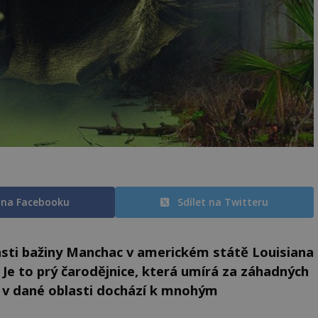
t na Facebooku
Sdílet na Twitteru
lasti bažiny Manchac v americkém státě Louisiana
Je to prý čarodějnice, která umírá za záhadných
ý v dané oblasti dochází k mnohým