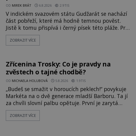
OD
MIREK BRÁT
6.8.2026
2.9TIS
V indickém svazovém státu Gudžarát se nachází
část pobřeží, které má hodně temnou pověst.
Jistě k tomu přispívá i černý písek této pláže. Proč
má pláž takové netypické zbarvení? Nakolik jsou
ZOBRAZIT VÍCE
pravdivé historky, že zde došlo k
nevysvětlitelným zmizením turistů? Ti, kteří se
nebojí, nás mohou následovat. Vstupujeme na
pláž Dumas ve městě Surat. Gu
Zřícenina Trosky: Co je pravdy na
zvěstech o tajné chodbě?
OD
MICHAELA HOLUBOVÁ
5.8.2026
1.9TIS
„Budeš se smažit v horoucích peklech!“ povykuje
Markéta na o dvě generace mladší Barboru. Ta jí
za chvíli slovní palbu opětuje. První je zarytá
katolička, druhá přesvědčená kališnice. A každá z
ZOBRAZIT VÍCE
nich se usídlí na jedné z věží slavného hradu
Trosky. Šlechtic Ota IV. z Bergova (1399–1452)
patří mezi vůdce protihusitského boje. Za