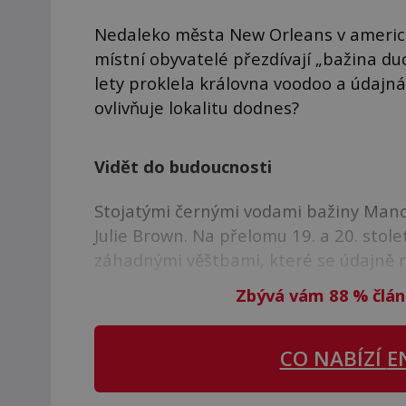
Nedaleko města New Orleans v americk
místní obyvatelé přezdívají „bažina du
lety proklela královna voodoo a údajn
ovlivňuje lokalitu dodnes?
Vidět do budoucnosti
Stojatými černými vodami bažiny Manc
Julie Brown. Na přelomu 19. a 20. stol
záhadnými věštbami, které se údajně n
Zbývá vám 88
%
člán
CO NABÍZÍ
E