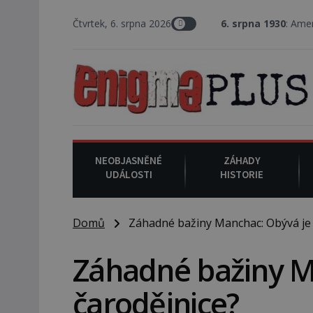
Čtvrtek, 6. srpna 2026
6. srpna 1930
: Americký vrchní soud
NEOBJASNĚNÉ
ZÁHADY
UDÁLOSTI
HISTORIE
Domů
Záhadné bažiny Manchac: Obývá je 
Záhadné bažiny M
čarodějnice?