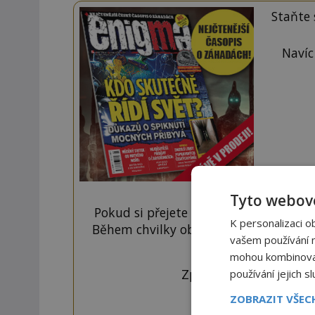
Staňte
Navíc
Tyto webové
Pokud si přejete odemknout pouze ten
K personalizaci o
Během chvilky obdržíte číselný kód, k
vašem používání na
tlačí
mohou kombinovat 
Zprávu ve tvaru "CTU 
používání jejich s
ZOBRAZIT VŠE