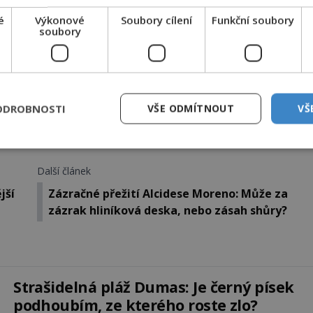
é
Výkonové
Soubory cílení
Funkční soubory
EMKNOUT KÓDEM
soubory
DPH. Službu technicky zajišťuje Airtoy a.s. Infolinka: 602 777 555,
ww.platmobilem.cz
ODROBNOSTI
VŠE ODMÍTNOUT
VŠ
Sdílet na X
Další článek
jší
Zázračné přežití Alcidese Moreno: Může za
zázrak hliníková deska, nebo zásah shůry?
Strašidelná pláž Dumas: Je černý písek
podhoubím, ze kterého roste zlo?