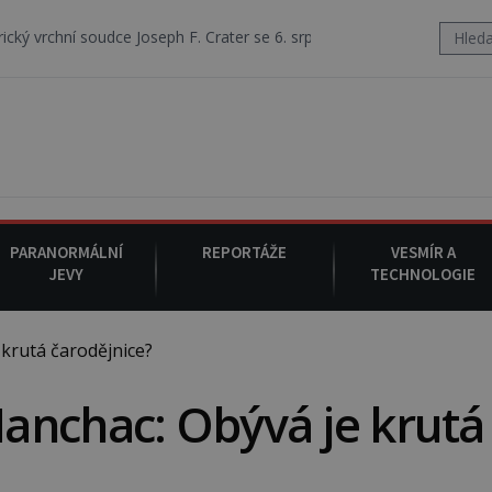
ce Joseph F. Crater se 6. srpna 1930 navečeří ve své oblíbené restaura
PARANORMÁLNÍ
REPORTÁŽE
VESMÍR A
JEVY
TECHNOLOGIE
krutá čarodějnice?
anchac: Obývá je krutá