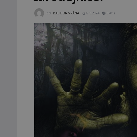
od
DALIBOR VRÁNA
8.5.2024
3.4tis