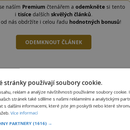
 se naším
Premium
čtenářem a
odemkněte
si tento
i
tisíce
dalších
skvělých článků
.
 od nás obdržíte i celou řadu
hodnotných bonusů
!
ODEMKNOUT ČLÁNEK
 stránky používají soubory cookie.
to článek, můžete tak učinit zasláním jediné SMS.
bsahu, reklam a analýze návštěvnosti používáme soubory cookie. 
terý opíšete do následujícího okénka a kliknutím na
šich stránek také sdílíme s našimi reklamními a analytickými partn
tko jej odemknete.
s dalšími informacemi, které jste jim poskytli nebo které shromá
CLANEK" odešlete na číslo
903 33 20
.
lužeb.
Více informací
CHNY PARTNERY
(1616) →