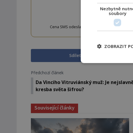
Nezbytně nutn
OD
soubory
Cena SMS odeslané na číslo 9033320 je 20 Kč vč. 
w
ZOBRAZIT P
Sdílet na Facebooku
Předchozí článek
Da Vinciho Vitruviánský muž: Je nejslavně
kresba světa šifrou?
Související články