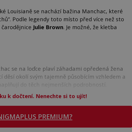
é Louisianě se nachází bažina Manchac, které
chů“. Podle legendy toto místo před více než sto
á čarodějnice
Julie Brown
. Je možné, že kletba
hac se na loďce plaví záhadami opředená žena
etí děsí okolí svým tajemně působícím vzhledem a
aplňují do těch nejmenších podrobností.
ku k dočtení. Nenechte si to ujít!
NIGMAPLUS PREMIUM?