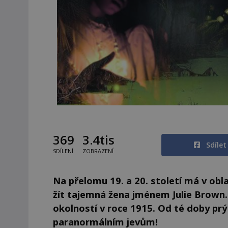
369
3.4tis
Sdíle
SDÍLENÍ
ZOBRAZENÍ
Na přelomu 19. a 20. století má v ob
žít tajemná žena jménem Julie Brown. 
okolností v roce 1915. Od té doby pr
paranormálním jevům!