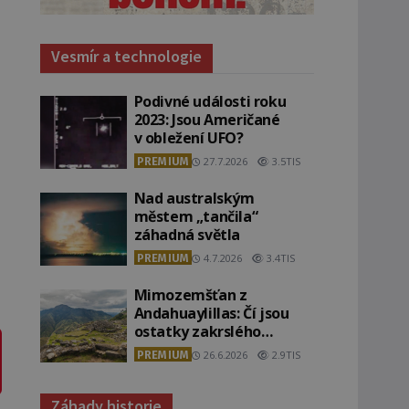
Vesmír a technologie
Podivné události roku
2023: Jsou Američané
v obležení UFO?
PREMIUM
27.7.2026
3.5TIS
Nad australským
městem „tančila“
záhadná světla
PREMIUM
4.7.2026
3.4TIS
Mimozemšťan z
Andahuaylillas: Čí jsou
ostatky zakrslého
stvoření s ohromnou
PREMIUM
26.6.2026
2.9TIS
lebkou?
Záhady historie