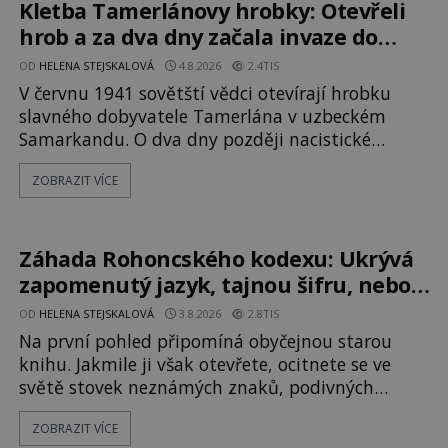
manželku má skutečně jistou
Kletba Tamerlánovy hrobky: Otevřeli
hrob a za dva dny začala invaze do
SSSR. Náhoda, nebo varování?
OD
HELENA STEJSKALOVÁ
4.8.2026
2.4TIS
V červnu 1941 sovětští vědci otevírají hrobku
slavného dobyvatele Tamerlána v uzbeckém
Samarkandu. O dva dny později nacistické
Německo zahajuje operaci Barbarossa a napadá
ZOBRAZIT VÍCE
Sovětský svaz. Shoda dat je natolik zarážející, že
se rodí jedna z nejslavnějších „kleteb“ 20. století.
Je na legendě něco pravdy, nebo jde jen o
fascinující souhru okolností? Když antropolog
Záhada Rohoncského kodexu: Ukrývá
Michail Gerasimov (1907-1970) a
zapomenutý jazyk, tajnou šifru, nebo
mistrovský podvrh?
OD
HELENA STEJSKALOVÁ
3.8.2026
2.8TIS
Na první pohled připomíná obyčejnou starou
knihu. Jakmile ji však otevřete, ocitnete se ve
světě stovek neznámých znaků, podivných
ilustrací a textu, který už téměř dvě století
ZOBRAZIT VÍCE
vzdoruje všem pokusům o rozluštění. Rohoncský