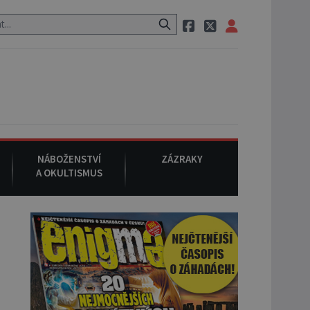
ci, pak si na ulici zavolá taxi, nasedne do něj a už ho nikdy nikdo ne
NÁBOŽENSTVÍ
ZÁZRAKY
A OKULTISMUS