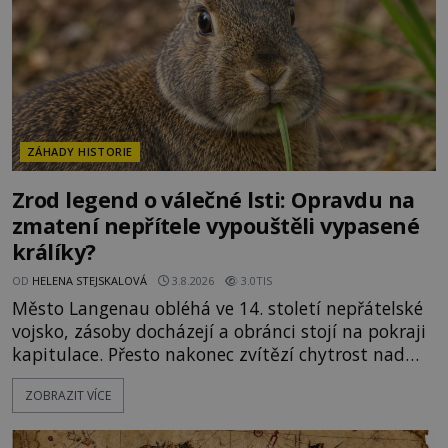
skutečné vysvětlení je ješt
ZÁHADY HISTORIE
Zrod legend o válečné lsti: Opravdu na
zmatení nepřítele vypouštěli vypasené
králíky?
OD
HELENA STEJSKALOVÁ
3.8.2026
3.0TIS
Město Langenau obléhá ve 14. století nepřátelské
vojsko, zásoby docházejí a obránci stojí na pokraji
kapitulace. Přesto nakonec zvítězí chytrost nad
hrubou silou. Podle staré německé legendy vypustí
ZOBRAZIT VÍCE
obyvatelé za hradby dobře živeného králíka, aby
nepřítele přesvědčili, že uvnitř města je jídla stále
dost. Čas pracuje pro obléhatele. Ve městě ubývají