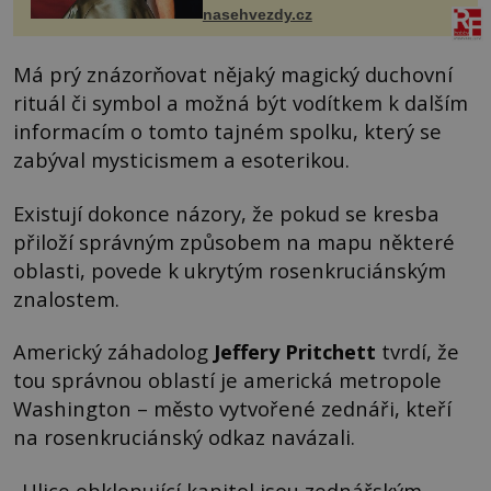
ženskými křivkami, najednou s...
nasehvezdy.cz
Má prý znázorňovat nějaký magický duchovní
rituál či symbol a možná být vodítkem k dalším
informacím o tomto tajném spolku, který se
zabýval mysticismem a esoterikou.
Existují dokonce názory, že pokud se kresba
přiloží správným způsobem na mapu některé
oblasti, povede k ukrytým rosenkruciánským
znalostem.
Americký záhadolog
Jeffery Pritchett
tvrdí, že
tou správnou oblastí je americká metropole
Washington – město vytvořené zednáři, kteří
na rosenkruciánský odkaz navázali.
„Ulice obklopující kapitol jsou zednářským