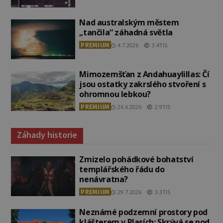
Nad australským městem
„tančila“ záhadná světla
PREMIUM
4.7.2026
3.4TIS
Mimozemšťan z Andahuaylillas: Čí
jsou ostatky zakrslého stvoření s
ohromnou lebkou?
PREMIUM
26.6.2026
2.9TIS
Záhady historie
Zmizelo pohádkové bohatství
templářského řádu do
nenávratna?
PREMIUM
29.7.2026
3.3TIS
Neznámé podzemní prostory pod
klášterem v Plasích: Skrývá se pod