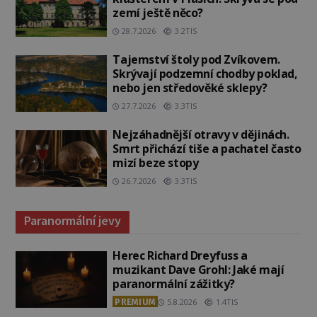
zemí ještě něco?
28.7.2026
3.2TIS
Tajemství štoly pod Zvíkovem.
Skrývají podzemní chodby poklad,
nebo jen středověké sklepy?
27.7.2026
3.3TIS
Nejzáhadnější otravy v dějinách.
Smrt přichází tiše a pachatel často
mizí beze stopy
26.7.2026
3.3TIS
Paranormální jevy
Herec Richard Dreyfuss a
muzikant Dave Grohl: Jaké mají
paranormální zážitky?
PREMIUM
5.8.2026
1.4TIS