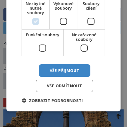
Nezbytně
Výkonové
Soubory
nutné
soubory
cílení
soubory
Sdílet na Facebooku
Sdílet na X
Funkční soubory
Nezařazené
soubory
Předchozí článek
Řádil v rodinném domě na jihu Skotska
poltergeist?
Další článek
VŠE PŘIJMOUT
Záhadné bažiny Manchac: Obývá je krutá
čarodějnice?
VŠE ODMÍTNOUT
ZOBRAZIT PODROBNOSTI
Související články