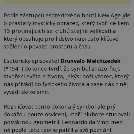
Podle zástupců esoterického hnutí New Age jde
o prastarý mystický obrazec, který tvoří celkem
13 protínajících se kruhů stejné velikosti a
který obsahuje pro lidstvo naprosto klíčové
sdělení o povaze prostoru a času.
Esoterický spisovatel
Drunvalo Melchizedek
(*1941) dokonce tvrdí, že symbol znázorňuje
stvoření světa a života, jakýsi boží vzorec, který
nás přivádí do fyzického života a zase nás z něj
vyvádí skrze smrt.
Rozklíčovat tento dokonalý symbol ale prý
dokážou pouze osvícení, kteří hluboce studovali
posvátnou geometrii. Leonardo da Vinci mezi
ně podle této teorie patřil a své poznání