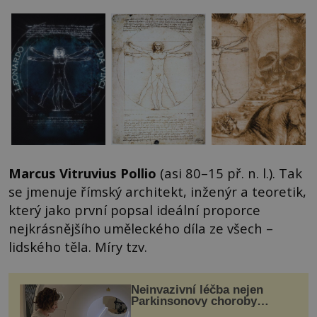
Marcus Vitruvius Pollio
(asi 80–15 př. n. l.). Tak
se jmenuje římský architekt, inženýr a teoretik,
který jako první popsal ideální proporce
nejkrásnějšího uměleckého díla ze všech –
lidského těla. Míry tzv.
Neinvazivní léčba nejen
Parkinsonovy choroby
pomocí ultrazvukové