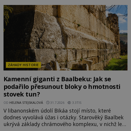
přesností pobřeží Afriky a Jižní Ameriky. Někteří v
ní vidí důkaz ztracené civilizace nebo dokonce
znalost Antarktidy dávno před jejím objevením.
Jiní tvrdí,
ZÁHADY HISTORIE
Kamenní giganti z Baalbeku: Jak se
podařilo přesunout bloky o hmotnosti
stovek tun?
OD
HELENA STEJSKALOVÁ
31.7.2026
3.3TIS
V libanonském údolí Bikáa stojí místo, které
dodnes vyvolává úžas i otázky. Starověký Baalbek
ukrývá základy chrámového komplexu, v nichž leží
kameny tak obrovské, že se zdá téměř nemožné je