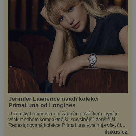
Jennifer Lawrence uvádí kolekci
PrimaLuna od Longines
U značky Longines není žádným nováčkem, nyní je
však mnohem kompaktnější, smyslnější, ženštější.
Redesignovaná kolekce PrimaLuna vystihuje vše, čím
je značka Longines dnes a čím byla i před sto dvacet...
iluxus.cz