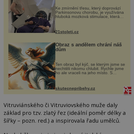
„helmy“
Ke zmírnění třesu, který doprovází
Parkinsonovu chorobu, je využívána
hluboká mozková stimulace, která
však vyžaduje vysoce invazivní
zákrok. Ultrazvuk zase není vhodný
k dostatečně přesnému zacílení ...
21stoleti.cz
Obraz s andělem chrání náš
dům
Ten obraz byl kýč, se kterým jsme se
nechtěli nikomu chlubit. Rychle jsme
ho ale vraceli na jeho místo. S
manželem Vaškem jsme si pořídili
chaloupku, takový domek na severu
Čech, kde jsme si naplánova...
skutecnepribehy.cz
Vitruviánského či Vitruviovského muže daly
základ pro tzv. zlatý řez (ideální poměr délky a
šířky – pozn. red.) a inspirovala řadu umělců.