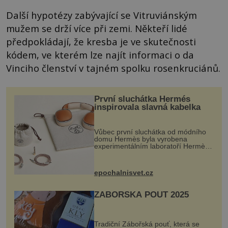
Další hypotézy zabývající se Vitruviánským
mužem se drží více při zemi. Někteří lidé
předpokládají, že kresba je ve skutečnosti
kódem, ve kterém lze najít informaci o da
Vinciho členství v tajném spolku rosenkruciánů.
První sluchátka Hermés
inspirovala slavná kabelka
Vůbec první sluchátka od módního
domu Hermès byla vyrobena
experimentálním laboratoří Hermès
Ateliers Horizons. Elegantní gadget
si vyžádal dva roky vývoje a chlubí
se ručně šitou hovězí kůží a
epochalnisvet.cz
kovový...
ZÁBOŘSKÁ POUŤ 2025
Tradiční Zábořská pouť, která se