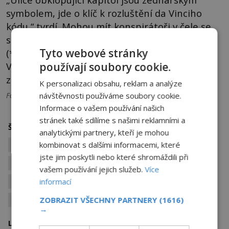
symbolem, jde o klíč k rozluštění da Vinciho
kódu,“ tvrdí. Mohou mít konspirátoři v čele se
slavným spisovatelem
Danem Brownem
Tyto webové stránky
(*1964) pravdu? Může být da Vinciho
Vitruviánský muž klíčem k prastarým
používají soubory cookie.
znalostem?
K personalizaci obsahu, reklam a analýze
Foto: Pxfuel
návštěvnosti používáme soubory cookie.
Informace o vašem používání našich
stránek také sdílíme s našimi reklamními a
konspirace
konspirační teorie
Štítky:
analytickými partnery, kteří je mohou
Leonardo da Vinci
nerozluštitelná šifra
kombinovat s dalšími informacemi, které
jste jim poskytli nebo které shromáždili při
obraz
obrazce
obrazy
šifra
šifry
vašem používání jejich služeb.
Více
slavné obrazy
tajné společnosti
informací
tajné spolky
záhada
zednáři
ZOBRAZIT VŠECHNY PARTNERY
(1616)
→
Itálie
USA
Země
Lokalita: