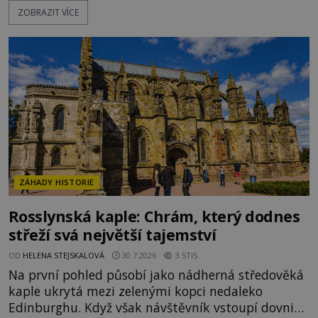
ZOBRAZIT VÍCE
přesunout. Některé bloky váží kolem tisíce tun,
jeden z nedávno prozkoumaných kamenných
kolosů dokonce odhadem až 1650 tun. Jak lidé bez
moderních strojů dokázali takové giganty vytesat,
dopravit a přesně u
ZÁHADY HISTORIE
Rosslynská kaple: Chrám, který dodnes
střeží svá největší tajemství
OD
HELENA STEJSKALOVÁ
30.7.2026
3.5TIS
Na první pohled působí jako nádherná středověká
kaple ukrytá mezi zelenými kopci nedaleko
Edinburghu. Když však návštěvník vstoupí dovnitř,