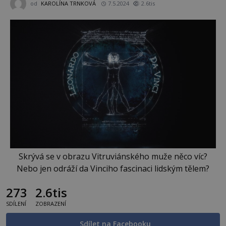
od
KAROLÍNA TRNKOVÁ
7.5.2024
2.6tis
Skrývá se v obrazu Vitruviánského muže něco víc?
Nebo jen odráží da Vinciho fascinaci lidským tělem?
273
2.6tis
SDÍLENÍ
ZOBRAZENÍ
Sdílet na Facebooku