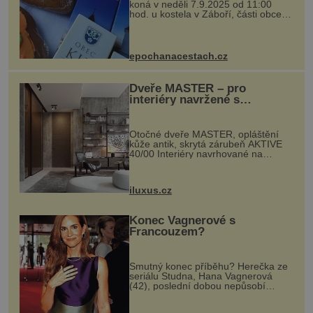
koná v neděli 7.9.2025 od 11:00
hod. u kostela v Záboří, části obce
Kly u Mělníka. V programu naleznete
komentovanou prohlídku kostela,
dobovou hudbu, řemesla, atrakce...
epochanacestach.cz
Dveře MASTER – pro
interiéry navržené s
rozumem i vášní!
Otočné dveře MASTER, opláštění
kůže antik, skrytá zárubeň AKTIVE
40/00 Interiéry navrhované na
zakázku často vyžadují atypické
rozměry nejen nábytku, ale i
otvorových prvků. Technické zázemí
iluxus.cz
dnes umož...
Konec Vagnerové s
Francouzem?
Smutný konec příběhu? Herečka ze
seriálu Studna, Hana Vagnerová
(42), poslední dobou nepůsobí
nejšťastněji. Ačkoli časy její anorexie
jsou už dávno pryč a opět se pyšnila