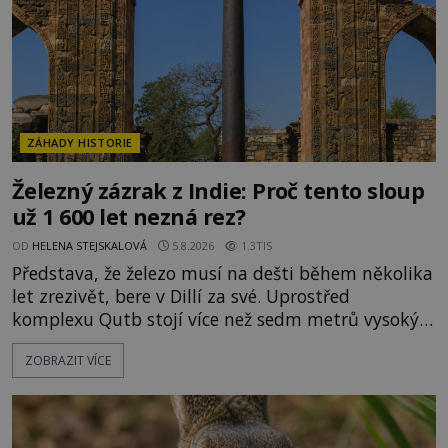
ZÁHADY HISTORIE
Železný zázrak z Indie: Proč tento sloup
už 1 600 let nezná rez?
OD
HELENA STEJSKALOVÁ
5.8.2026
1.3TIS
Představa, že železo musí na dešti během několika
let zrezivět, bere v Dillí za své. Uprostřed
komplexu Qutb stojí více než sedm metrů vysoký
železný sloup, který už přibližně 1 600 let odolává
ZOBRAZIT VÍCE
počasí s jen nepatrnými stopami koroze. Jeho
mimořádná trvanlivost dlouho živí legendy o
ztracených technologiích či tajemných
materiálech. Moderní metalurgie však ukazuje, že