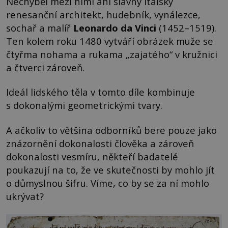
Nechyběl mezi nimi ani slavný italský
renesanční architekt, hudebník, vynálezce,
sochař a malíř
Leonardo da Vinci
(1452–1519).
Ten kolem roku 1480 vytváří obrázek muže se
čtyřma nohama a rukama „zajatého“ v kružnici
a čtverci zároveň.
Ideál lidského těla v tomto díle kombinuje
s dokonalými geometrickými tvary.
A ačkoliv to většina odborníků bere pouze jako
znázornění dokonalosti člověka a zároveň
dokonalosti vesmíru, někteří badatelé
poukazují na to, že ve skutečnosti by mohlo jít
o důmyslnou šifru. Víme, co by se za ní mohlo
ukrývat?