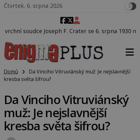
Čtvrtek, 6. srpna 2026
. Crater se 6. srpna 1930 navečeří ve své oblíbené re
Domů
Da Vinciho Vitruviánský muž: Je nejslavnější
kresba světa šifrou?
Da Vinciho Vitruviánský
muž: Je nejslavnější
kresba světa šifrou?