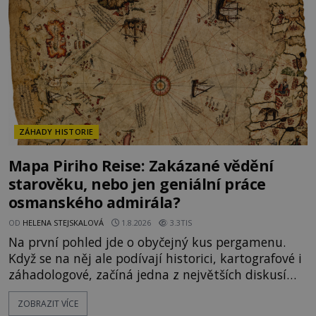
zásoby a každý den znamená další porci strádá
ZÁHADY HISTORIE
Mapa Piriho Reise: Zakázané vědění
starověku, nebo jen geniální práce
osmanského admirála?
OD
HELENA STEJSKALOVÁ
1.8.2026
3.3TIS
Na první pohled jde o obyčejný kus pergamenu.
Když se na něj ale podívají historici, kartografové i
záhadologové, začíná jedna z největších diskusí
moderní historie. Osmanský admirál Piri Reis roku
ZOBRAZIT VÍCE
1513 kreslí mapu světa, která překvapuje