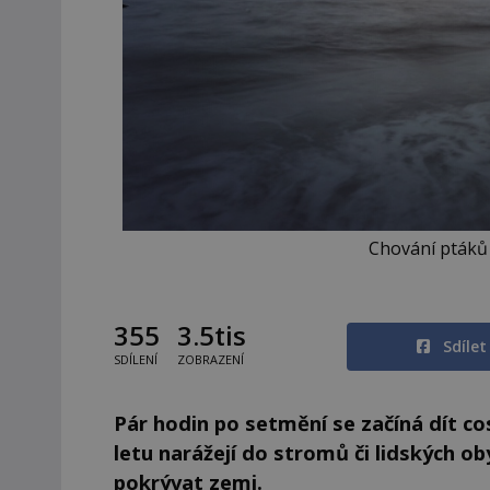
Chování ptáků
355
3.5tis
Sdíle
SDÍLENÍ
ZOBRAZENÍ
Pár hodin po setmění se začíná dít co
letu narážejí do stromů či lidských ob
pokrývat zemi.