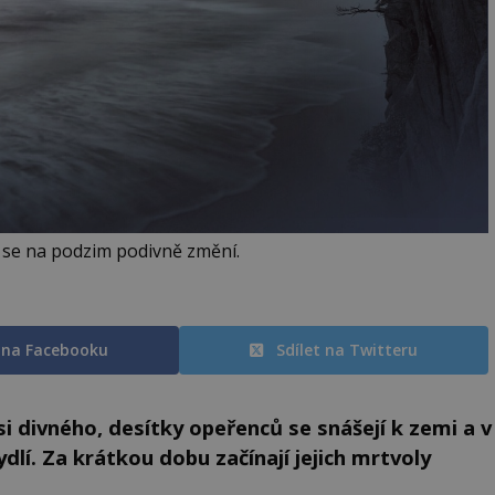
 se na podzim podivně změní.
t na Facebooku
Sdílet na Twitteru
si divného, desítky opeřenců se snášejí k zemi a v
ydlí. Za krátkou dobu začínají jejich mrtvoly