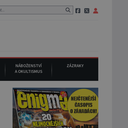
m po cestě utíká zvláštní psovitá šelma, údajně bájná čupakabra.
NÁBOŽENSTVÍ
ZÁZRAKY
A OKULTISMUS