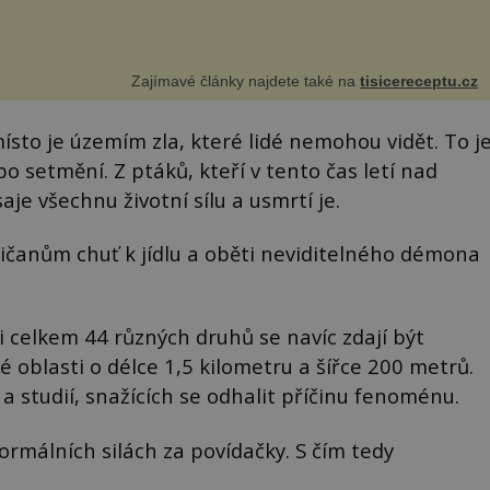
Zajímavé články najdete také na
tisicereceptu.cz
místo je územím zla, které lidé nemohou vidět. To j
o setmění. Z ptáků, kteří v tento čas letí nad
aje všechnu životní sílu a usmrtí je.
sničanům chuť k jídlu a oběti neviditelného démona
i celkem 44 různých druhů se navíc zdají být
 oblasti o délce 1,5 kilometru a šířce 200 metrů.
studií, snažících se odhalit příčinu fenoménu.
ormálních silách za povídačky. S čím tedy