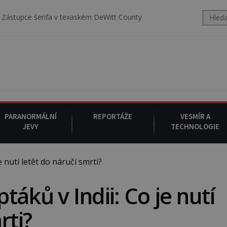
 v texaském DeWitt County pořizuje video, na kterém před jeho voze
PARANORMÁLNÍ
REPORTÁŽE
VESMÍR A
JEVY
TECHNOLOGIE
nutí letět do náručí smrti?
áků v Indii: Co je nutí
rti?