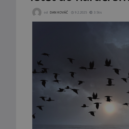
od
DAN KOVÁČ
9.2.2025
3.5tis