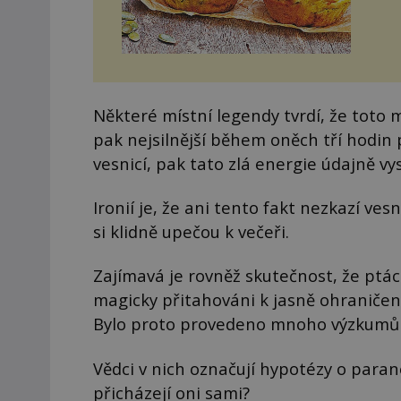
Některé místní legendy tvrdí, že toto 
pak nejsilnější během oněch tří hodin p
vesnicí, pak tato zlá energie údajně vys
Ironií je, že ani tento fakt nezkazí ve
si klidně upečou k večeři.
Zajímavá je rovněž skutečnost, že ptác
magicky přitahováni k jasně ohraničené
Bylo proto provedeno mnoho výzkumů a 
Vědci v nich označují hypotézy o paran
přicházejí oni sami?