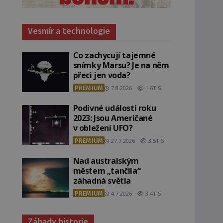
Vesmír a technologie
Co zachycují tajemné
snímky Marsu? Je na něm
přeci jen voda?
PREMIUM
7.8.2026
1.6TIS
Podivné události roku
2023: Jsou Američané
v obležení UFO?
PREMIUM
27.7.2026
3.5TIS
Nad australským
městem „tančila“
záhadná světla
PREMIUM
4.7.2026
3.4TIS
Záhady historie