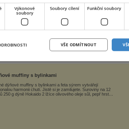
e tato teorie pravdivá a jaké jsou další možnosti,
é
Výkonové
Soubory cílení
Funkční soubory
soubory
počátku 20. století své domy a odstěhuje se
padají na zahrádku ptačí mrtvolky. Jiným to nevadí
ODROBNOSTI
VŠE ODMÍTNOUT
VŠ
zpestřením jídelníčku.
ňové muffiny s bylinkami
né dýňové muffiny s bylinkami a feta sýrem vytvářejí
alou harmonii chutí. Jistě si je zamilujete. Suroviny na 12
ů 250 g dýně Hokaido 2 lžíce olivového oleje sůl, pepř hrst
ekaných špen...