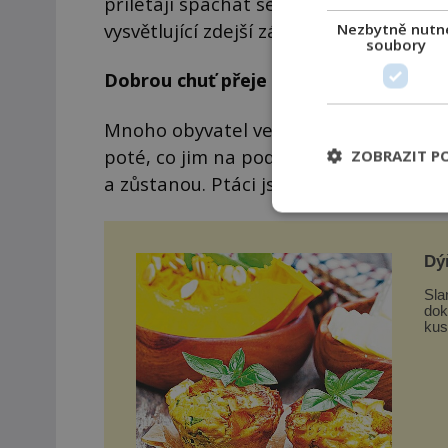
přilétají spáchat sebevraždu. Nakolik j
vysvětlující zdejší záhadný úkaz?
Nezbytně nutn
soubory
Dobrou chuť přeje démon!
Mnoho obyvatel vesnice prodá hned na 
poté, co jim na podzim večer co večer 
ZOBRAZIT P
a zůstanou. Ptáci jsou pro ně vítaným 
Dý
Sla
dokon
kus
nas