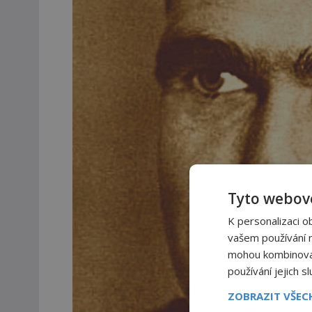
Tyto webové
K personalizaci o
vašem používání na
mohou kombinovat 
používání jejich s
ZOBRAZIT VŠE