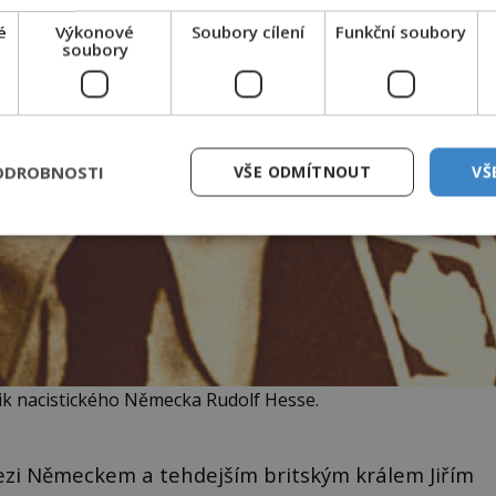
é
Výkonové
Soubory cílení
Funkční soubory
soubory
ODROBNOSTI
VŠE ODMÍTNOUT
VŠ
ik nacistického Německa Rudolf Hesse.
zi Německem a tehdejším britským králem Jiřím