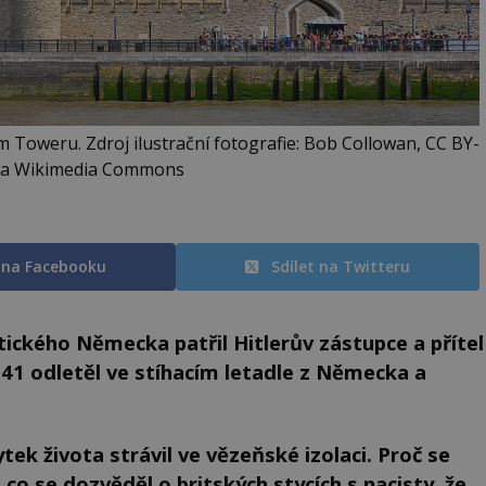
 Toweru. Zdroj ilustrační fotografie: Bob Collowan, CC BY-
 via Wikimedia Commons
t na Facebooku
Sdílet na Twitteru
tického Německa patřil Hitlerův zástupce a přítel
41 odletěl ve stíhacím letadle z Německa a
ytek života strávil ve vězeňské izolaci. Proč se
 co se dozvěděl o britských stycích s nacisty, že