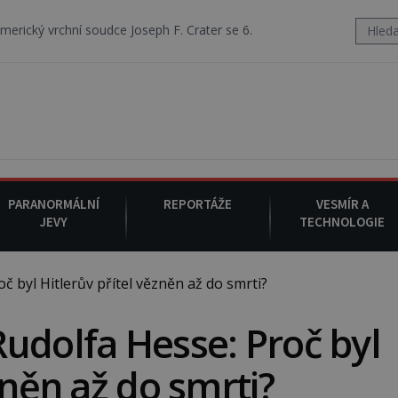
oudce Joseph F. Crater se 6. srpna 1930 navečeří ve své oblíbené resta
PARANORMÁLNÍ
REPORTÁŽE
VESMÍR A
JEVY
TECHNOLOGIE
 byl Hitlerův přítel vězněn až do smrti?
udolfa Hesse: Proč byl
zněn až do smrti?