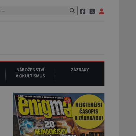
uraci, pak si na ulici zavolá taxi, nasedne do něj a už ho nikdy nikd
NÁBOŽENSTVÍ
ZÁZRAKY
A OKULTISMUS