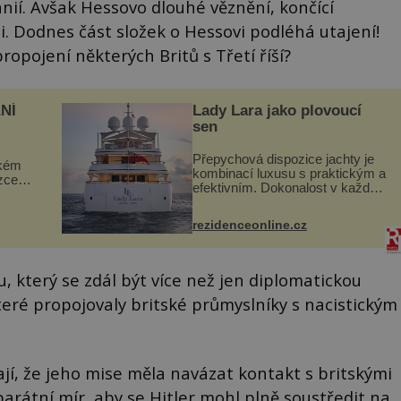
ánií. Avšak Hessovo dlouhé věznění, končící
. Dodnes část složek o Hessovi podléhá utajení!
propojení některých Britů s Třetí říší?
NÍ
Lady Lara jako plovoucí
sen
Přepychová dispozice jachty je
ckém
kombinací luxusu s praktickým a
zcela
efektivním. Dokonalost v každém
detailu představuje značka Fendi
ově
Casa, kterou byly vybaveny její
ohou
rezidenceonline.cz
paluby. Monacký přístav nabízí
každoročn...
který se zdál být více než jen diplomatickou
teré propojovaly britské průmyslníky s nacistickým
jí, že jeho mise měla navázat kontakt s britskými
parátní mír, aby se Hitler mohl plně soustředit na