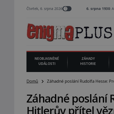
Čtvrtek, 6. srpna 2026
6. srpna 1930
: Americký vrchní s
NEOBJASNĚNÉ
ZÁHADY
UDÁLOSTI
HISTORIE
Domů
Záhadné poslání Rudolfa Hesse: Proč
Záhadné poslání R
Hitlerův přítel vě