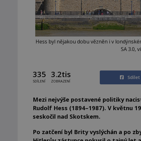
Hess byl nějakou dobu vězněn i v londýnském
SA 3.0,
335
3.2tis
Sdíle
SDÍLENÍ
ZOBRAZENÍ
Mezi nejvýše postavené politiky nacis
Rudolf Hess (1894–1987). V květnu 19
seskočil nad Skotskem.
Po zatčení byl Brity vyslýchán a po zb
Hitlerův zástupce pokusil o tajný let a