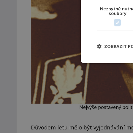
Nezbytně nutn
soubory
ZOBRAZIT P
Nejvýše postavený polit
Důvodem letu mělo být vyjednávání me