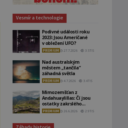
Vesmír a technologie
Podivné události roku
2023: Jsou Američané
v obležení UFO?
PREMIUM
27.7.2026
3.5TIS
Nad australským
městem „tančila“
záhadná světla
PREMIUM
4.7.2026
3.4TIS
Mimozemšťan z
Andahuaylillas: Čí jsou
ostatky zakrslého
stvoření s ohromnou
PREMIUM
26.6.2026
2.9TIS
lebkou?
Záhady historie