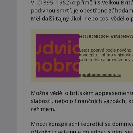
VI. (1895–1952) o příměří s Velkou Brit
podivnou smrtí, je obestřeno záhadami
Měl další tajný úkol, nebo cosi věděl o 
ROUDNICKÉ VINOBRA
Letos poprvé podle nového
konceptu – přímo v histori
jádru města a pro všechny 
zdarma. Hlavní program se
odehraje na Karlově a Hus
náměstí. Návštěvníci se m
epochanacestach.cz
těšit na víno, burčák, pes...
Možná věděl o britském appeasementu, 
slabostí, nebo o finančních vazbách, k
režimem.
Mnozí konspirační teoretici se domníva
příznivci nacismu a dojednat s nimi se