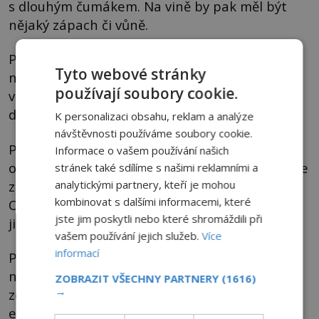
s dlouhým čumákem. Na vině by pak měl být
nějaký zápach či vůně.
Při bližším průzkumu strže si Sexton povšimne
Tyto webové stránky
norků, kteří žijí ve zdejších norách a vylučují
používají soubory cookie.
velmi aromatickou moč, která psy neskutečně
dráždí.
K personalizaci obsahu, reklam a analýze
návštěvnosti používáme soubory cookie.
Problém je v tom, že jen ve Skotsku podle
Informace o vašem používání našich
odhadů žije okolo 26 000 norků a nikde jinde se
stránek také sdílíme s našimi reklamními a
za nimi psi tak vehementně nevrhají.
analytickými partnery, kteří je mohou
kombinovat s dalšími informacemi, které
Overtounské mystérium má tedy zřejmě úplně
jste jim poskytli nebo které shromáždili při
jiné vysvětlení. Ale jaké?
vašem používání jejich služeb.
Více
informací
Podle keltských mýtů se totiž vesnice nachází
na tenkém místě, kde se nebe takřka dotýká
ZOBRAZIT VŠECHNY PARTNERY
(1616)
→
země. Je tedy zdejší kraj opředen zvláštní
energií?