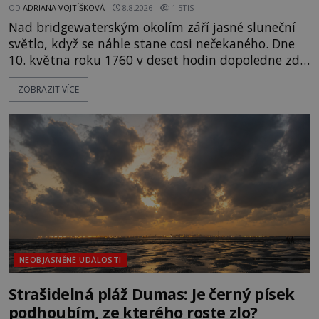
OD
ADRIANA VOJTÍŠKOVÁ
8.8.2026
1.5TIS
Nad bridgewaterským okolím září jasné sluneční
světlo, když se náhle stane cosi nečekaného. Dne
10. května roku 1760 v deset hodin dopoledne zde
dojde k vůbec prvnímu historicky doloženému
ZOBRAZIT VÍCE
přeletu UFO. Podle záznamů vyzařuje takové
světlo, že vypadá jako „koule hořícího ohně“. Jde
jen o nějaký optický klam, nebo se zde skutečně
právě vznáší mimozemská loď
NEOBJASNĚNÉ UDÁLOSTI
Strašidelná pláž Dumas: Je černý písek
podhoubím, ze kterého roste zlo?