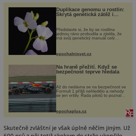
Duplikace genomu u rostlin:
Skrytá genetická zátěž i
evoluční výhoda
Představte si, že by se rostlina
jednou ráno probudila a zjistila, že
má svůj genetický manuál celý
dvakrát. Přesně to se občas v
přírodě stane – a podle nového
výzkumu to může být pro druhy
epochalnisvet.cz
vstupenka...
Na hraně přežití. Když se
bezpečnost teprve hledala
Až do nedávna se na bezpečnost ve
Formuli 1 příliš nehledělo a nehody
se jen vršily. Řada pilotů to poznala
na vlastní kůži, často s trvalými
následky nebo bohužel i ztrátou
života. Dnes nepochopiteln...
epochaplus.cz
Skutečně zvláštní je však úplně něčím jiným. Už
600 psů z něj totiž skokem do strže ukončilo