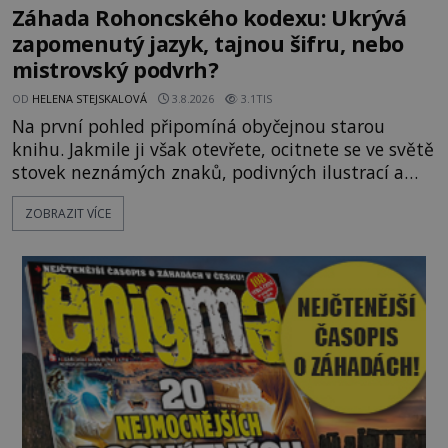
Záhada Rohoncského kodexu: Ukrývá
zapomenutý jazyk, tajnou šifru, nebo
mistrovský podvrh?
OD
HELENA STEJSKALOVÁ
3.8.2026
3.1TIS
Na první pohled připomíná obyčejnou starou
knihu. Jakmile ji však otevřete, ocitnete se ve světě
stovek neznámých znaků, podivných ilustrací a
textu, který už téměř dvě století vzdoruje všem
ZOBRAZIT VÍCE
pokusům o rozluštění. Rohoncský kodex patří mezi
největší záhady evropských dějin a dodnes nikdo s
jistotou neví, kdo jej napsal, kdy vznikl ani co
vlastně vypráví. Rohoncský kodex se poprvé
objevuje v roce