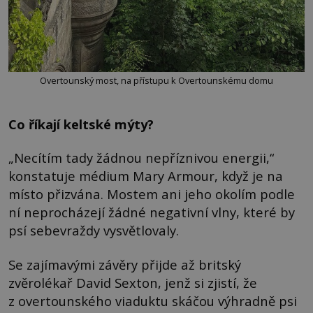
Overtounský most, na přístupu k Overtounskému domu
Co říkají keltské mýty?
„Necítím tady žádnou nepříznivou energii,“
konstatuje médium Mary Armour, když je na
místo přizvána. Mostem ani jeho okolím podle
ní neprocházejí žádné negativní vlny, které by
psí sebevraždy vysvětlovaly.
Se zajímavými závěry přijde až britský
zvěrolékař David Sexton, jenž si zjistí, že
z overtounského viaduktu skáčou výhradně psi