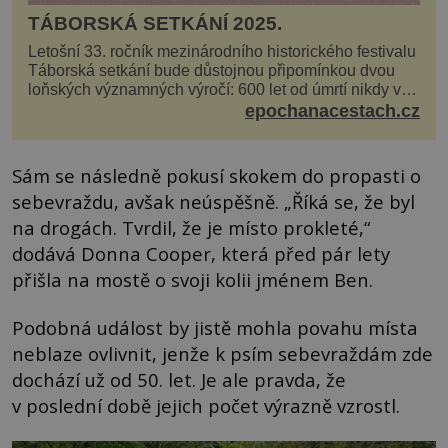
TÁBORSKÁ SETKÁNÍ 2025.
Letošní 33. ročník mezinárodního historického festivalu
Táborská setkání bude důstojnou připomínkou dvou
loňských významných výročí: 600 let od úmrtí nikdy v
poli neporaženého hejtmana Jana Žižky z Tr...
epochanacestach.cz
Sám se následně pokusí skokem do propasti o
sebevraždu, avšak neúspěšně. „Říká se, že byl
na drogách. Tvrdil, že je místo prokleté,“
dodává Donna Cooper, která před pár lety
přišla na mostě o svoji kolii jménem Ben.
Podobná událost by jistě mohla povahu místa
neblaze ovlivnit, jenže k psím sebevraždám zde
dochází už od 50. let. Je ale pravda, že
v poslední době jejich počet výrazně vzrostl.