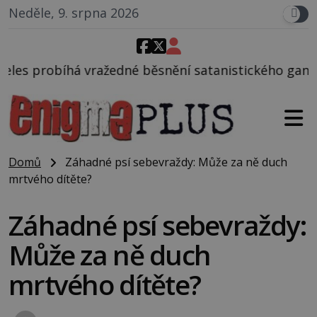
Neděle, 9. srpna 2026
né běsnění satanistického gangu vedeného Charlese
Domů
Záhadné psí sebevraždy: Může za ně duch
mrtvého dítěte?
Záhadné psí sebevraždy:
Může za ně duch
mrtvého dítěte?