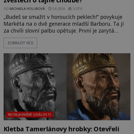
OD
MICHAELA HOLUBOVÁ
5.8.2026
3.3TIS
„Budeš se smažit v horoucích peklech!“ povykuje
Markéta na o dvě generace mladší Barboru. Ta jí
za chvíli slovní palbu opětuje. První je zarytá
katolička, druhá přesvědčená kališnice. A každá z
ZOBRAZIT VÍCE
nich se usídlí na jedné z věží slavného hradu
Trosky. Šlechtic Ota IV. z Bergova (1399–1452) patří
mezi vůdce protihusitského boje. Za manželku má
skutečně jistou
NEOBJASNĚNÉ UDÁLOSTI
Kletba Tamerlánovy hrobky: Otevřeli