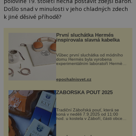
polovině 19. století nechá postavit zdejší baron.
Došlo snad v minulosti v jeho chladných zdech
k jiné děsivé příhodě?
První sluchátka Hermés
inspirovala slavná kabelka
Vůbec první sluchátka od módního
domu Hermès byla vyrobena
experimentálním laboratoří Hermès
Ateliers Horizons. Elegantní gadget
si vyžádal dva roky vývoje a chlubí
se ručně šitou hovězí kůží a
epochalnisvet.cz
kovový...
ZÁBOŘSKÁ POUŤ 2025
Tradiční Zábořská pouť, která se
koná v neděli 7.9.2025 od 11:00
hod. u kostela v Záboří, části obce
Kly u Mělníka. V programu naleznete
komentovanou prohlídku kostela,
dobovou hudbu, řemesla, atrakce...