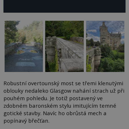
Robustní overtounský most se třemi klenutými
oblouky nedaleko Glasgow nahání strach už při
pouhém pohledu. Je totiž postavený ve
zdobném baronském stylu imitujícím temné
gotické stavby. Navíc ho obrůstá mech a
popínavý břečťan.