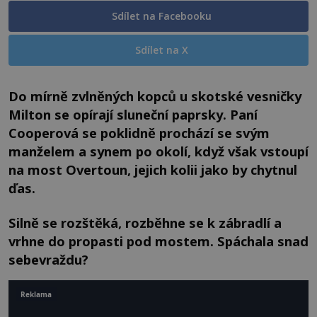
Sdílet na Facebooku
Sdílet na X
Do mírně zvlněných kopců u skotské vesničky
Milton se opírají sluneční paprsky. Paní
Cooperová se poklidně prochází se svým
manželem a synem po okolí, když však vstoupí
na most Overtoun, jejich kolii jako by chytnul
ďas.
Silně se rozštěká, rozběhne se k zábradlí a
vrhne do propasti pod mostem. Spáchala snad
sebevraždu?
Reklama