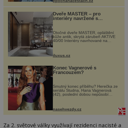
epochanacestach.cz
Dveře MASTER – pro
interiéry navržené s
rozumem i vášní!
Otočné dveře MASTER, opláštění
kůže antik, skrytá zárubeň AKTIVE
40/00 Interiéry navrhované na
zakázku často vyžadují atypické
rozměry nejen nábytku, ale i
otvorových prvků. Technické zázemí
iluxus.cz
dnes umož...
Konec Vagnerové s
Francouzem?
Smutný konec příběhu? Herečka ze
seriálu Studna, Hana Vagnerová
(42), poslední dobou nepůsobí
nejšťastněji. Ačkoli časy její anorexie
jsou už dávno pryč a opět se pyšnila
ženskými křivkami, najednou s...
nasehvezdy.cz
Za 2. světové války využívají rezidenci nacisté a