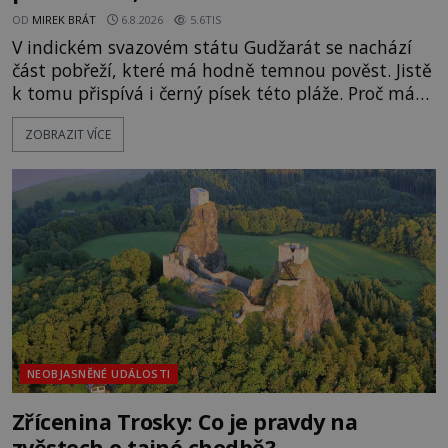
OD
MIREK BRÁT
6.8.2026
5.6TIS
V indickém svazovém státu Gudžarát se nachází
část pobřeží, které má hodně temnou pověst. Jistě
k tomu přispívá i černý písek této pláže. Proč má
pláž takové netypické zbarvení? Nakolik jsou
ZOBRAZIT VÍCE
pravdivé historky, že zde došlo k nevysvětlitelným
zmizením turistů? Ti, kteří se nebojí, nás mohou
následovat. Vstupujeme na pláž Dumas ve městě
Surat. Gu
NEOBJASNĚNÉ UDÁLOSTI
Zřícenina Trosky: Co je pravdy na
zvěstech o tajné chodbě?