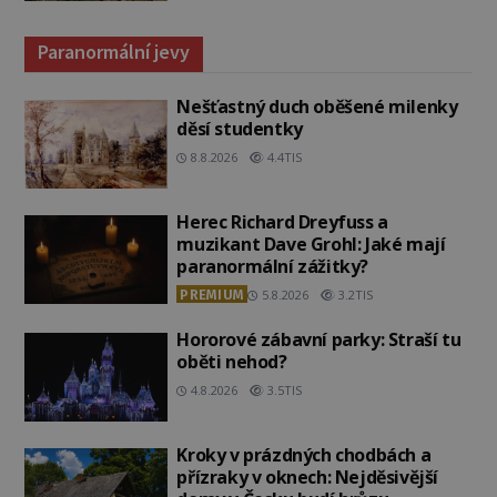
Paranormální jevy
Nešťastný duch oběšené milenky
děsí studentky
8.8.2026
4.4TIS
Herec Richard Dreyfuss a
muzikant Dave Grohl: Jaké mají
paranormální zážitky?
PREMIUM
5.8.2026
3.2TIS
Hororové zábavní parky: Straší tu
oběti nehod?
4.8.2026
3.5TIS
Kroky v prázdných chodbách a
přízraky v oknech: Nejděsivější