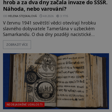
hrob a za dva dny začala invaze do SSSR.
Náhoda, nebo varování?
OD
HELENA STEJSKALOVÁ
4.8.2026
3.1TIS
V červnu 1941 sovětští vědci otevírají hrobku
slavného dobyvatele Tamerlána v uzbeckém
Samarkandu. O dva dny později nacistické
Německo zahajuje operaci Barbarossa a napadá
ZOBRAZIT VÍCE
Sovětský svaz. Shoda dat je natolik zarážející, že se
rodí jedna z nejslavnějších „kleteb“ 20. století. Je
na legendě něco pravdy, nebo jde jen o fascinující
souhru okolností? Když antropolog Michail
Gerasimov (1907-1970) a
NEOBJASNĚNÉ UDÁLOSTI