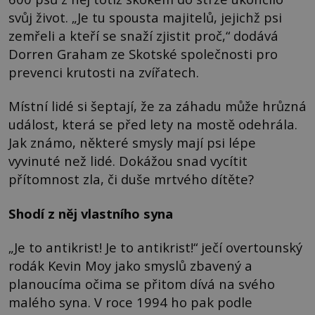
svůj život. „Je tu spousta majitelů, jejichž psi
zemřeli a kteří se snaží zjistit proč,“ dodává
Dorren Graham ze Skotské společnosti pro
prevenci krutosti na zvířatech.
Místní lidé si šeptají, že za záhadu může hrůzná
událost, která se před lety na mostě odehrála.
Jak známo, některé smysly mají psi lépe
vyvinuté než lidé. Dokážou snad vycítit
přítomnost zla, či duše mrtvého dítěte?
Shodí z něj vlastního syna
„Je to antikrist! Je to antikrist!“ ječí overtounský
rodák Kevin Moy jako smyslů zbavený a
planoucíma očima se přitom dívá na svého
malého syna. V roce 1994 ho pak podle