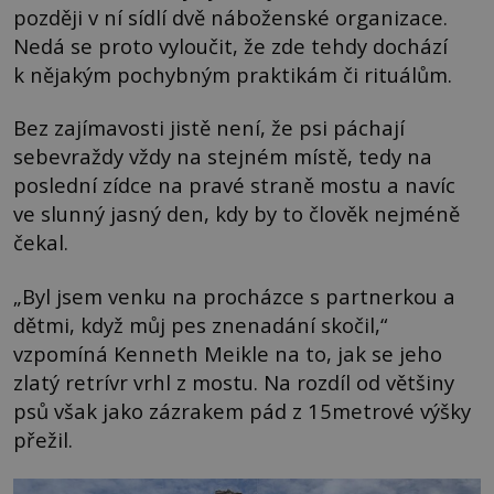
později v ní sídlí dvě náboženské organizace.
Nedá se proto vyloučit, že zde tehdy dochází
k nějakým pochybným praktikám či rituálům.
Bez zajímavosti jistě není, že psi páchají
sebevraždy vždy na stejném místě, tedy na
poslední zídce na pravé straně mostu a navíc
ve slunný jasný den, kdy by to člověk nejméně
čekal.
„Byl jsem venku na procházce s partnerkou a
dětmi, když můj pes znenadání skočil,“
vzpomíná Kenneth Meikle na to, jak se jeho
zlatý retrívr vrhl z mostu. Na rozdíl od většiny
psů však jako zázrakem pád z 15metrové výšky
přežil.