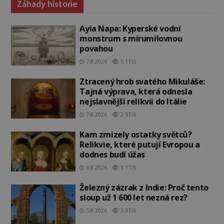
Záhady historie
Ayia Napa: Kyperské vodní
monstrum s mírumilovnou
povahou
7.8.2026
5.1TIS
Ztracený hrob svatého Mikuláše:
Tajná výprava, která odnesla
nejslavnější relikvii do Itálie
7.8.2026
2.5TIS
Kam zmizely ostatky světců?
Relikvie, které putují Evropou a
dodnes budí úžas
6.8.2026
3.1TIS
Železný zázrak z Indie: Proč tento
sloup už 1 600 let nezná rez?
5.8.2026
3.0TIS