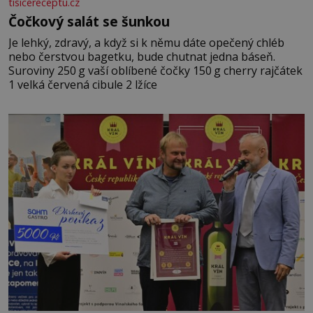
tisicereceptu.cz
Čočkový salát se šunkou
Je lehký, zdravý, a když si k němu dáte opečený chléb
nebo čerstvou bagetku, bude chutnat jedna báseň.
Suroviny 250 g vaší oblíbené čočky 150 g cherry rajčátek
1 velká červená cibule 2 lžíce