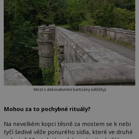
Most s dekorativními bartizány (věžičky)
Mohou za to pochybné rituály?
Na nevelkém kopci těsně za mostem se k nebi
tyčí šedivé věže ponurého sídla, které ve druhé