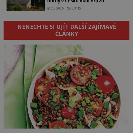
domy v Česku budí hrůzu
2.8.2026
3.3TIS
NENECHTE SI UJÍT DALŠÍ ZAJÍMAVÉ
ČLÁNKY