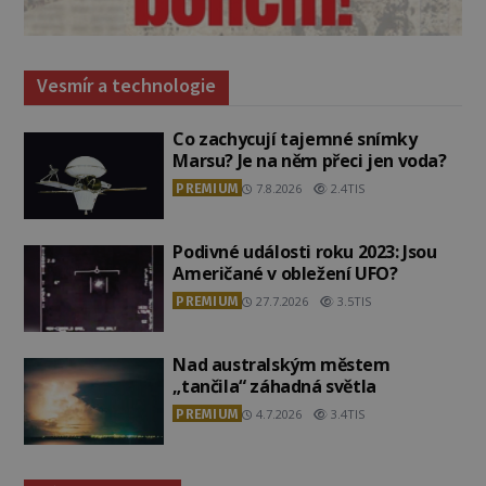
Vesmír a technologie
Co zachycují tajemné snímky
Marsu? Je na něm přeci jen voda?
PREMIUM
7.8.2026
2.4TIS
Podivné události roku 2023: Jsou
Američané v obležení UFO?
PREMIUM
27.7.2026
3.5TIS
Nad australským městem
„tančila“ záhadná světla
PREMIUM
4.7.2026
3.4TIS