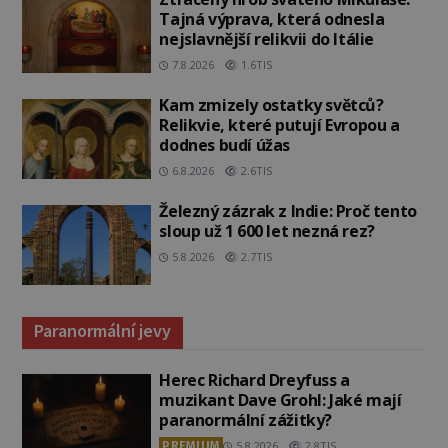
Tajná výprava, která odnesla
nejslavnější relikvii do Itálie
7.8.2026
1.6TIS
Kam zmizely ostatky světců?
Relikvie, které putují Evropou a
dodnes budí úžas
6.8.2026
2.6TIS
Železný zázrak z Indie: Proč tento
sloup už 1 600 let nezná rez?
5.8.2026
2.7TIS
Paranormální jevy
Herec Richard Dreyfuss a
muzikant Dave Grohl: Jaké mají
paranormální zážitky?
PREMIUM
5.8.2026
2.8TIS