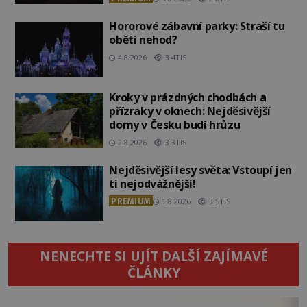
Hororové zábavní parky: Straší tu
oběti nehod?
4.8.2026
3.4TIS
Kroky v prázdných chodbách a
přízraky v oknech: Nejděsivější
domy v Česku budí hrůzu
2.8.2026
3.3TIS
Nejděsivější lesy světa: Vstoupí jen
ti nejodvážnější!
PREMIUM
1.8.2026
3.5TIS
NENECHTE SI UJÍT DALŠÍ ZAJÍMAVÉ
ČLÁNKY