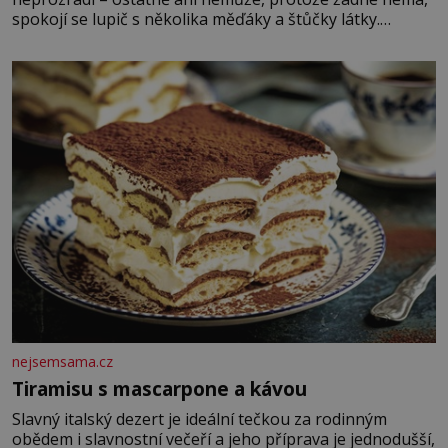
spokojí se lupič s několika měďáky a štůčky látky.
Zraněná žena pár dní nato umírá. Je to muž nebývale
krutý. Jeho činy budí hrůzu ještě dlouho po jeho smrti
nejsemsama.cz
Tiramisu s mascarpone a kávou
Slavný italský dezert je ideální tečkou za rodinným
obědem i slavnostní večeří a jeho příprava je jednodušší,