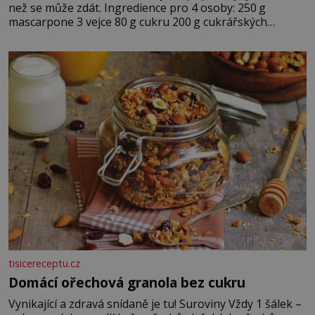
než se může zdát. Ingredience pro 4 osoby: 250 g
mascarpone 3 vejce 80 g cukru 200 g cukrářských
piškotů 250 ml silné kávy 2 lžíce amaretta kakao na
posypání Postup: Oddělte žloutky od bílků. Žloutky
vyšlehejte s cukrem do světlé pěny a postupně do nich
vmíchejte mascarpone, aby vznikl hladký
tisicereceptu.cz
Domácí ořechová granola bez cukru
Vynikající a zdravá snídaně je tu! Suroviny Vždy 1 šálek –