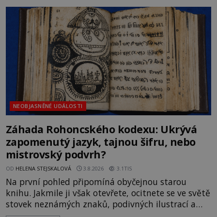
rodí jedna z nejslavnějších „kleteb“ 20. století. Je
na legendě něco pravdy, nebo jde jen o fascinující
souhru okolností? Když antropolog Michail
Gerasimov (1907-1970) a
NEOBJASNĚNÉ UDÁLOSTI
Záhada Rohoncského kodexu: Ukrývá
zapomenutý jazyk, tajnou šifru, nebo
mistrovský podvrh?
OD
HELENA STEJSKALOVÁ
3.8.2026
3.1TIS
Na první pohled připomíná obyčejnou starou
knihu. Jakmile ji však otevřete, ocitnete se ve světě
stovek neznámých znaků, podivných ilustrací a
textu, který už téměř dvě století vzdoruje všem