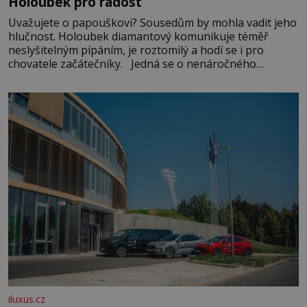
Holoubek pro radost
Uvažujete o papouškovi? Sousedům by mohla vadit jeho
hlučnost. Holoubek diamantový komunikuje téměř
neslyšitelným pípáním, je roztomilý a hodí se i pro
chovatele začátečníky. Jedná se o nenáročného
klidného ptáčka, který většinu dne jen posedává. Hodně
času tráví na zemi, kde sbírá zbytky semínek Jeho
domovinou je prakticky celá Austrálie s výjimkou
pobřežní oblasti.
iluxus.cz