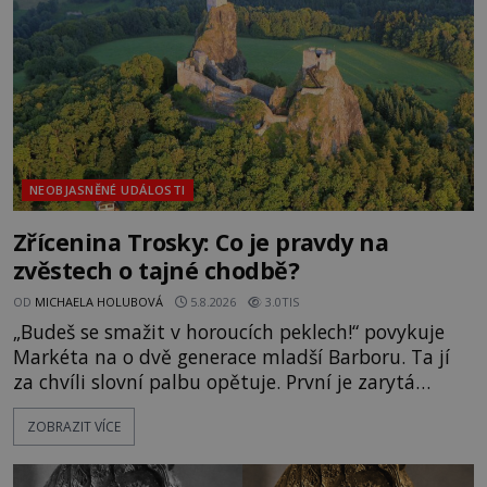
Surat. Gu
NEOBJASNĚNÉ UDÁLOSTI
Zřícenina Trosky: Co je pravdy na
zvěstech o tajné chodbě?
OD
MICHAELA HOLUBOVÁ
5.8.2026
3.0TIS
„Budeš se smažit v horoucích peklech!“ povykuje
Markéta na o dvě generace mladší Barboru. Ta jí
za chvíli slovní palbu opětuje. První je zarytá
katolička, druhá přesvědčená kališnice. A každá z
ZOBRAZIT VÍCE
nich se usídlí na jedné z věží slavného hradu
Trosky. Šlechtic Ota IV. z Bergova (1399–1452) patří
mezi vůdce protihusitského boje. Za manželku má