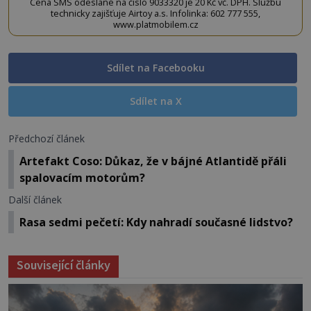
Cena SMS odeslané na číslo 9033320 je 20 Kč vč. DPH. Službu
technicky zajišťuje Airtoy a.s. Infolinka: 602 777 555,
www.platmobilem.cz
Sdílet na Facebooku
Sdílet na X
Předchozí článek
Artefakt Coso: Důkaz, že v bájné Atlantidě přáli
spalovacím motorům?
Další článek
Rasa sedmi pečetí: Kdy nahradí současné lidstvo?
Související články