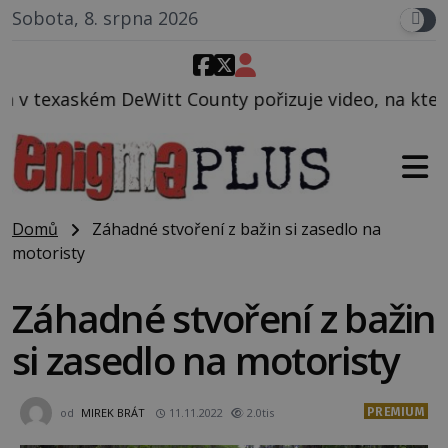
Sobota, 8. srpna 2026
ounty pořizuje video, na kterém před jeho vozem po
Domů
Záhadné stvoření z bažin si zasedlo na
motoristy
Záhadné stvoření z bažin
si zasedlo na motoristy
PREMIUM
od
MIREK BRÁT
11.11.2022
2.0tis