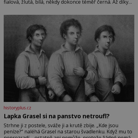
fialová, žlutá, bílá, někdy dokonce téměř černá. Až díky
stovkám let pečlivého šlechtění se z ní stává zelenina,
bez které si českou zahradu ani nedokážeme představit.
Její příběh je
historyplus.cz
Lapka Grasel si na panstvo netroufl?
Strhne ji z postele, sváže ji a krutě zbije. „Kde jsou
peníze?“ naléhá Grasel na starou švadlenku. Když mu to
neprozradí – ostatně ani nemůže, protože žádné nemá,