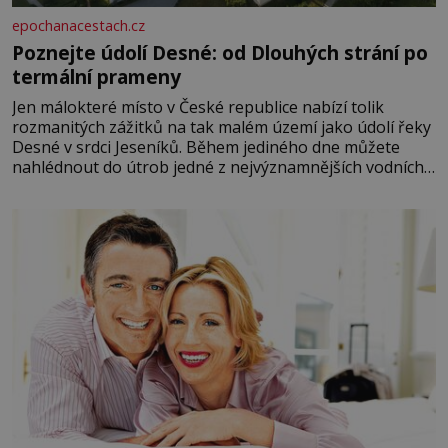
epochanacestach.cz
Poznejte údolí Desné: od Dlouhých strání po
termální prameny
Jen málokteré místo v České republice nabízí tolik
rozmanitých zážitků na tak malém území jako údolí řeky
Desné v srdci Jeseníků. Během jediného dne můžete
nahlédnout do útrob jedné z nejvýznamnějších vodních
elektráren v Evropě, vydat se na horské hřebeny, projet
se na koloběžce a den zakončit poznáváním památek ve
Velkých Losinách nebo v termálním