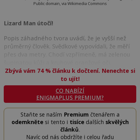
Public domain, via Wikimedia Commons
Lizard Man útočí!
Popis záhadného tvora uvádí, že je vyšší než
průměrný člověk. Svědkové vypovídali, že měří
přes dva metry. Chodí vzpřímeně, má zelenou
šupinatou kůži a kruhové oranžové oči.
Zbývá vám 74
%
článku k dočtení. Nenechte si
to ujít!
CO NABÍZÍ
ENIGMAPLUS PREMIUM?
Staňte se naším
Premium
čtenářem a
odemkněte
si tento i
tisíce
dalších
skvělých
článků
.
Navíc od nás obdržíte i celou řadu