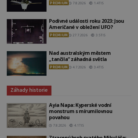
PREMIUM
7.8.2026
1.4TIS
Podivné události roku 2023: Jsou
Američané v obležení UFO?
PREMIUM
27.7.2026
3.5TIS
Nad australským městem
„tančila“ záhadná světla
PREMIUM
4.7.2026
3.4TIS
Záhady historie
Ayia Napa: Kyperské vodní
monstrum s mírumilovnou
povahou
7.8.2026
4.1TIS
Ztracený hrob svatého Mikuláše: