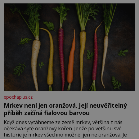
Je to opravdu tak, s věkem jako kdyby se paměť
rozhodla stávkovat. Cvičte
epochaplus.cz
Mrkev není jen oranžová. Její neuvěřitelný
příběh začíná fialovou barvou
Když dnes vytáhneme ze země mrkev, většina z nás
očekává sytě oranžový kořen. Jenže po většinu své
historie je mrkev všechno možné, jen ne oranžová. Je