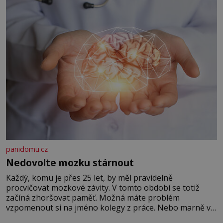
panidomu.cz
Nedovolte mozku stárnout
Každý, komu je přes 25 let, by měl pravidelně
procvičovat mozkové závity. V tomto období se totiž
začíná zhoršovat paměť. Možná máte problém
vzpomenout si na jméno kolegy z práce. Nebo marně v
paměti lovíte název knížky, kterou jste nedávno přečetli.