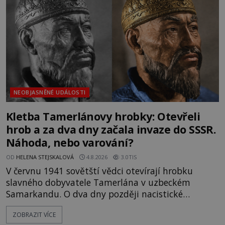
skutečně jistou
NEOBJASNĚNÉ UDÁLOSTI
Kletba Tamerlánovy hrobky: Otevřeli
hrob a za dva dny začala invaze do SSSR.
Náhoda, nebo varování?
OD
HELENA STEJSKALOVÁ
4.8.2026
3.0TIS
V červnu 1941 sovětští vědci otevírají hrobku
slavného dobyvatele Tamerlána v uzbeckém
Samarkandu. O dva dny později nacistické
Německo zahajuje operaci Barbarossa a napadá
ZOBRAZIT VÍCE
Sovětský svaz. Shoda dat je natolik zarážející, že se