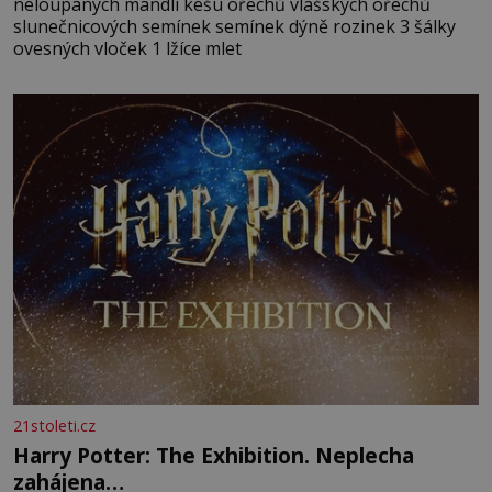
neloupaných mandlí kešu ořechů vlašských ořechů
slunečnicových semínek semínek dýně rozinek 3 šálky
ovesných vloček 1 lžíce mlet
21stoleti.cz
Harry Potter: The Exhibition. Neplecha
zahájena…