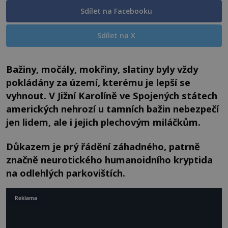
Sdílet na Facebooku
Sdílet na X
Bažiny, močály, mokřiny, slatiny byly vždy
pokládány za území, kterému je lepší se
vyhnout. V Jižní Karolíně ve Spojených státech
amerických nehrozí u tamních bažin nebezpečí
jen lidem, ale i jejich plechovým miláčkům.
Důkazem je prý řádění záhadného, patrně
značně neurotického humanoidního kryptida
na odlehlých parkovištích.
Reklama