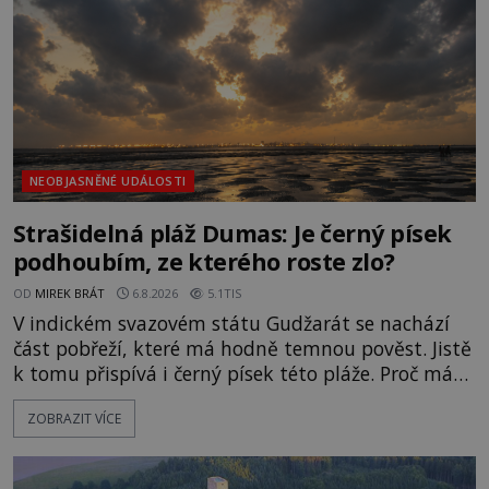
NEOBJASNĚNÉ UDÁLOSTI
Strašidelná pláž Dumas: Je černý písek
podhoubím, ze kterého roste zlo?
OD
MIREK BRÁT
6.8.2026
5.1TIS
V indickém svazovém státu Gudžarát se nachází
část pobřeží, které má hodně temnou pověst. Jistě
k tomu přispívá i černý písek této pláže. Proč má
pláž takové netypické zbarvení? Nakolik jsou
ZOBRAZIT VÍCE
pravdivé historky, že zde došlo k nevysvětlitelným
zmizením turistů? Ti, kteří se nebojí, nás mohou
následovat. Vstupujeme na pláž Dumas ve městě