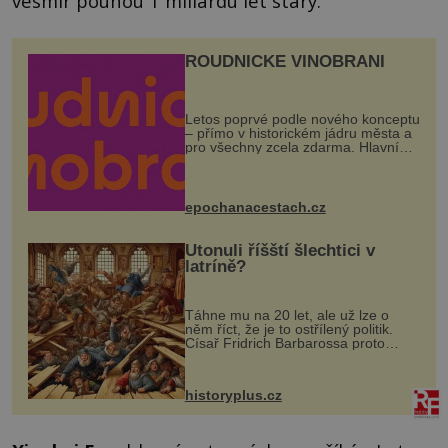
vesmír pouhou 1 miliardu let starý.
ROUDNICKÉ VINOBRANÍ
Letos poprvé podle nového konceptu
– přímo v historickém jádru města a
pro všechny zcela zdarma. Hlavní
program se odehraje na Karlově a
Husově náměstí. Návštěvníci se
mohou těšit na víno, burčák, pes...
epochanacestach.cz
Utonuli říšští šlechtici v
latríně?
Táhne mu na 20 let, ale už lze o
něm říct, že je to ostřílený politik.
Císař Fridrich Barbarossa proto
posílá svého syna a dědice Jindřicha
VI. do Erfurtu, aby se stal
prostředníkem při řešení sporu m...
historyplus.cz