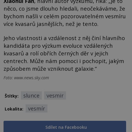
Xiaohui Fan
, hlavní autor výzkumu, říká: „Je to
něco, co jsme dlouho hledali, neočekáváme, že
bychom našli v celém pozorovatelném vesmíru
více kvasarů jasnějších, než je tento.
Jeho vlastnosti a vzdálenost z něj činí hlavního
kandidáta pro výzkum evoluce vzdálených
kvasarů a rolí obřích černých děr v jejich
centrech. Může nám pomoci i pochopit, jakým
způsobem může vzniknout galaxie.“
Foto: www.news.sky.com
slunce
vesmir
Štítky:
vesmír
Lokalita:
Sdílet na Facebooku