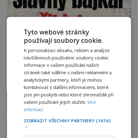
Tyto webové stránky
používají soubory cookie.
K personalizaci obsahu, reklam a analýze
návštěvnosti používáme soubory cookie.
Informace o vašem používání našich
stránek také sdílíme s našimi reklamními a
Vesmír a technologie
analytickými partnery, kteří je mohou
kombinovat s dalšími informacemi, které
Podivné události roku 2023: Jsou
jste jim poskytli nebo které shromáždili při
Američané v obležení UFO?
vašem používání jejich služeb.
Více
PREMIUM
27.7.2026
3.5TIS
informací
ZOBRAZIT VŠECHNY PARTNERY
(1616)
Nad australským městem
→
„tančila“ záhadná světla
PREMIUM
4.7.2026
3.4TIS