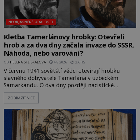
NEOBJASNĚNÉ UDÁLOSTI
Kletba Tamerlánovy hrobky: Otevřeli
hrob a za dva dny začala invaze do SSSR.
Náhoda, nebo varování?
OD
HELENA STEJSKALOVÁ
4.8.2026
2.6TIS
V červnu 1941 sovětští vědci otevírají hrobku
slavného dobyvatele Tamerlána v uzbeckém
Samarkandu. O dva dny později nacistické
Německo zahajuje operaci Barbarossa a napadá
ZOBRAZIT VÍCE
Sovětský svaz. Shoda dat je natolik zarážející, že se
rodí jedna z nejslavnějších „kleteb“ 20. století. Je
na legendě něco pravdy, nebo jde jen o fascinující
souhru okolností? Když antropolog Michail
Gerasimov (1907-1970) a