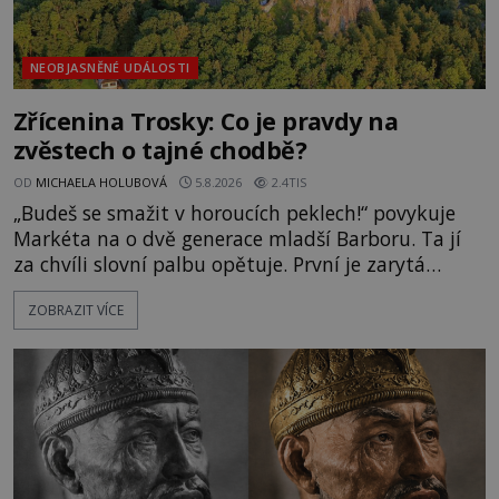
NEOBJASNĚNÉ UDÁLOSTI
Zřícenina Trosky: Co je pravdy na
zvěstech o tajné chodbě?
OD
MICHAELA HOLUBOVÁ
5.8.2026
2.4TIS
„Budeš se smažit v horoucích peklech!“ povykuje
Markéta na o dvě generace mladší Barboru. Ta jí
za chvíli slovní palbu opětuje. První je zarytá
katolička, druhá přesvědčená kališnice. A každá z
ZOBRAZIT VÍCE
nich se usídlí na jedné z věží slavného hradu
Trosky. Šlechtic Ota IV. z Bergova (1399–1452) patří
mezi vůdce protihusitského boje. Za manželku má
skutečně jistou