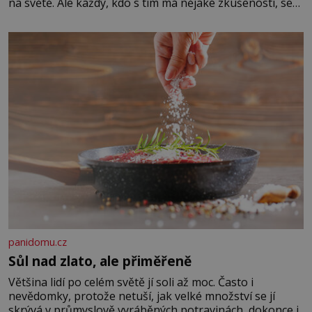
na světě. Ale každý, kdo s tím má nějaké zkušenosti, se
zapřísahá, že pokud odpustíte, znatelně se vám uleví.
Když se ke mně doneslo, že si manžel pořídil milenku,
panidomu.cz
Sůl nad zlato, ale přiměřeně
Většina lidí po celém světě jí soli až moc. Často i
nevědomky, protože netuší, jak velké množství se jí
skrývá v průmyslově vyráběných potravinách, dokonce i