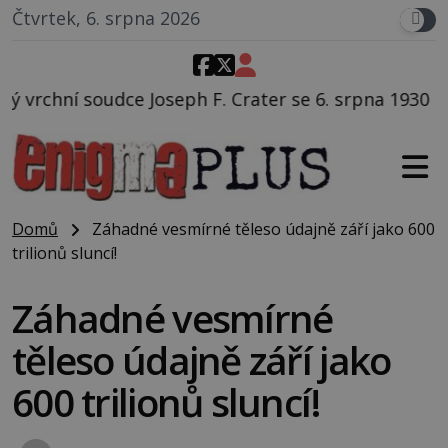
Čtvrtek, 6. srpna 2026
F. Crater se 6. srpna 1930 navečeří ve své oblíbené r
Domů
Záhadné vesmírné těleso údajně září jako 600
trilionů sluncí!
Záhadné vesmírné
těleso údajně září jako
600 trilionů sluncí!