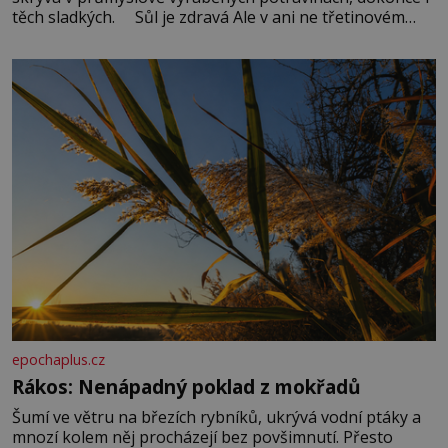
těch sladkých. Sůl je zdravá Ale v ani ne třetinovém
množství, než je pro většinu populace běžné. Její
základní složky– sodík a chlór – jsou zásadní pro
správné hospodaření
epochaplus.cz
Rákos: Nenápadný poklad z mokřadů
Šumí ve větru na březích rybníků, ukrývá vodní ptáky a
mnozí kolem něj procházejí bez povšimnutí. Přesto