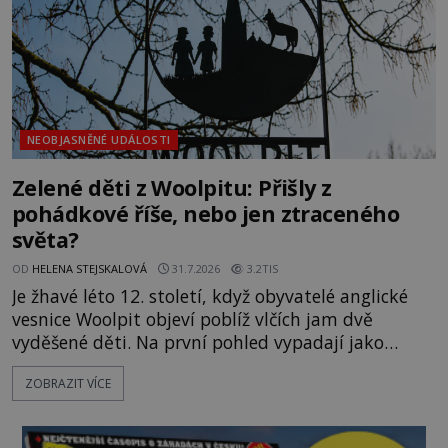
NEOBJASNĚNÉ UDÁLOSTI
Zelené děti z Woolpitu: Přišly z
pohádkové říše, nebo jen ztraceného
světa?
OD
HELENA STEJSKALOVÁ
31.7.2026
3.2TIS
Je žhavé léto 12. století, když obyvatelé anglické
vesnice Woolpit objeví poblíž vlčích jam dvě
vyděšené děti. Na první pohled vypadají jako
každé jiné, až na jednu děsivou výjimku. Jejich
ZOBRAZIT VÍCE
kůže má nazelenalý odstín, mluví
nesrozumitelnou řečí a odmítají jakékoli jídlo
kromě syrových bobů. Příběh se rychle stává