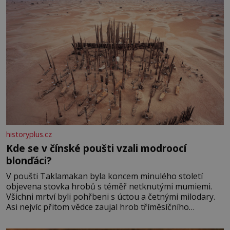
historyplus.cz
Kde se v čínské poušti vzali modroocí
blonďáci?
V poušti Taklamakan byla koncem minulého století
objevena stovka hrobů s téměř netknutými mumiemi.
Všichni mrtví byli pohřbeni s úctou a četnými milodary.
Asi nejvíc přitom vědce zaujal hrob tříměsíčního
chlapečka s modrou filcovou čapkou, z níž se draly
blonďaté vlásky. Fakt, že jsou těla dávných lidí nesmírně