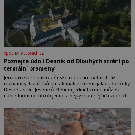
epochanacestach.cz
Poznejte údolí Desné: od Dlouhých strání po
termální prameny
Jen málokteré místo v České republice nabízí tolik
rozmanitých zážitků na tak malém území jako údolí řeky
Desné v srdci Jeseníků. Během jediného dne můžete
nahlédnout do útrob jedné z nejvýznamnějších vodních
elektráren v Evropě, vydat se na horské hřebeny, projet
se na koloběžce a den zakončit poznáváním památek ve
Velkých Losinách nebo v termálním