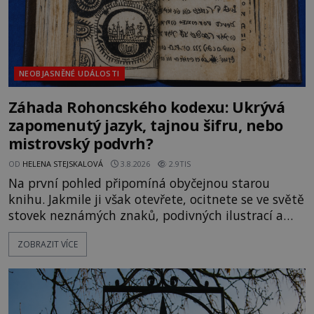
NEOBJASNĚNÉ UDÁLOSTI
Záhada Rohoncského kodexu: Ukrývá
zapomenutý jazyk, tajnou šifru, nebo
mistrovský podvrh?
OD
HELENA STEJSKALOVÁ
3.8.2026
2.9TIS
Na první pohled připomíná obyčejnou starou
knihu. Jakmile ji však otevřete, ocitnete se ve světě
stovek neznámých znaků, podivných ilustrací a
textu, který už téměř dvě století vzdoruje všem
ZOBRAZIT VÍCE
pokusům o rozluštění. Rohoncský kodex patří mezi
největší záhady evropských dějin a dodnes nikdo s
jistotou neví, kdo jej napsal, kdy vznikl ani co
vlastně vypráví. Rohoncský kodex se poprvé
objevuje v roce