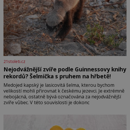
21stoleti.cz
Nejodvážnější zvíře podle Guinnessovy knihy
rekordů? Šelmička s pruhem na hřbetě!
Medojed kapský je lasicovitá šelma, kterou bychom
velikostí mohli přirovnat k českému jezevci. Je extrémně
nebojácná, ostatně bývá označována za nejodvážnější
zvíře vůbec. V této souvislosti je dokonc