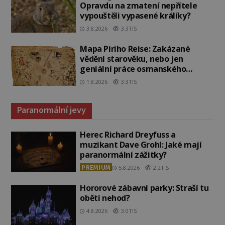
Opravdu na zmatení nepřítele
vypouštěli vypasené králíky?
3.8.2026
3.3TIS
Mapa Piriho Reise: Zakázané
vědění starověku, nebo jen
geniální práce osmanského
admirála?
1.8.2026
3.3TIS
Paranormální jevy
Herec Richard Dreyfuss a
muzikant Dave Grohl: Jaké mají
paranormální zážitky?
PREMIUM
5.8.2026
2.2TIS
Hororové zábavní parky: Straší tu
oběti nehod?
4.8.2026
3.0TIS