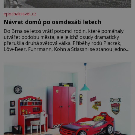
epochalnisvet.cz
Návrat domů po osmdesáti letech
Do Brna se letos vrátí potomci rodin, které pomáhaly
utvářet podobu města, ale jejichž osudy dramaticky
přerušila druhá světová válka. Příběhy rodů Placzek,
Löw-Beer, Fuhrmann, Kohn a Stiassni se stanou jednou
z hlavních dramaturgických linií festivalu židovské
kultury ŠTETL FEST 2026. Některé návraty nejsou
jednoduché. Místa, která si člověk pamatuje z rodinných
vyprávění, už dávno