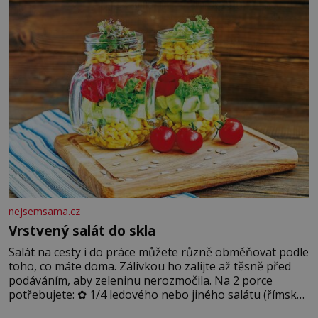
dobře zachovalá, přičítají odborníci zdejším klimatickým
podmínkám. Sucho, prosolené písky a extrémně
nejsemsama.cz
Vrstvený salát do skla
Salát na cesty i do práce můžete různě obměňovat podle
toho, co máte doma. Zálivkou ho zalijte až těsně před
podáváním, aby zeleninu nerozmočila. Na 2 porce
potřebujete: ✿ 1/4 ledového nebo jiného salátu (římský
salát, polníček…) ✿ 1 malá konzerva kukuřice ✿ ½