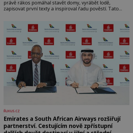
právě rákos pomáhal stavět domy, vyrábět lodě,
zapisovat první texty a inspiroval řadu pověstí. Tato
skromná, ale užitečná rostlina provází člověka už tisíce
let. Většina lidí vnímá rákos jen jako obyčejnou kulisu
letního koupání. Stačí se však podívat
iluxus.cz
Emirates a South African Airways rozšiřují
partnerství. Cestujícím nově zpřístupní
dalších devět destinací v jižní a střední