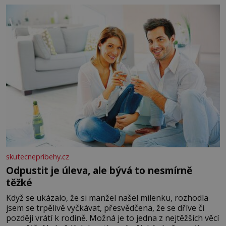
okurky ✿ 2 rajčata Zálivka: ✿ 4 lžíce olivového oleje ✿ 1
lžíci citronové šťávy ✿ ½ stroužku
skutecnepribehy.cz
Odpustit je úleva, ale bývá to nesmírně
těžké
Když se ukázalo, že si manžel našel milenku, rozhodla
jsem se trpělivě vyčkávat, přesvědčena, že se dříve či
později vrátí k rodině. Možná je to jedna z nejtěžších věcí