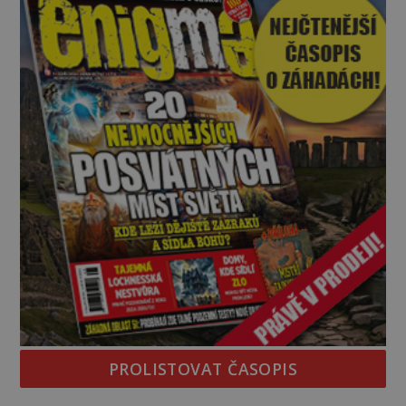
jednou z největších záhad středověké Anglie a ani
po téměř devíti stech letech není
PROLISTOVAT ČASOPIS