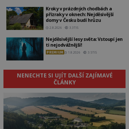
Kroky v prázdných chodbách a
přízraky v oknech: Nejděsivější
domy v Česku budí hrůzu
2.8.2026
3.3TIS
Nejděsivější lesy světa: Vstoupí jen
ti nejodvážnější!
PREMIUM
1.8.2026
3.5TIS
NENECHTE SI UJÍT DALŠÍ ZAJÍMAVÉ
ČLÁNKY