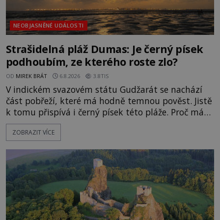
NEOBJASNĚNÉ UDÁLOSTI
Strašidelná pláž Dumas: Je černý písek
podhoubím, ze kterého roste zlo?
OD
MIREK BRÁT
6.8.2026
3.8TIS
V indickém svazovém státu Gudžarát se nachází
část pobřeží, které má hodně temnou pověst. Jistě
k tomu přispívá i černý písek této pláže. Proč má
pláž takové netypické zbarvení? Nakolik jsou
ZOBRAZIT VÍCE
pravdivé historky, že zde došlo k nevysvětlitelným
zmizením turistů? Ti, kteří se nebojí, nás mohou
následovat. Vstupujeme na pláž Dumas ve městě
Surat. Gu