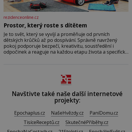
rezidenceonline.cz
Prostor, který roste s dítětem
Je to svět, který se vyvíjí a proměňuje od prvních
dětských krůčků až po dospívání. Správně navržený
pokoj podporuje bezpečí, kreativitu, soustředění i
odpočinek a reaguje na každou etapu života a specifické
potřeby dítěte. Pro nejmenší je klíčová jednoduchost,
měkkost a bezpečí, proto by pokoj miminka měl působit
především klidně a útulně. Předškolní věk je
Navštivte také naše další internetové
projekty:
Epochaplus.cz
NašeHvězdy.cz
PaníDomu.cz
TisíceReceptů.cz
SkutečnéPříběhy.cz
EpochaNaCestach.cz
21Stoleti.cz
EpochálníSvět.cz