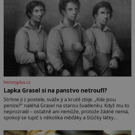
historyplus.cz
Lapka Grasel si na panstvo netroufl?
Strhne ji z postele, sváže ji a krutě zbije. „Kde jsou
peníze?“ naléhá Grasel na starou švadlenku. Když mu to
neprozradí – ostatně ani nemůže, protože žádné nemá,
spokojí se lupič s několika měďáky a štůčky látky.
Zraněná žena pár dní nato umírá. Je to muž nebývale
krutý. Jeho činy budí hrůzu ještě dlouho po jeho smrti