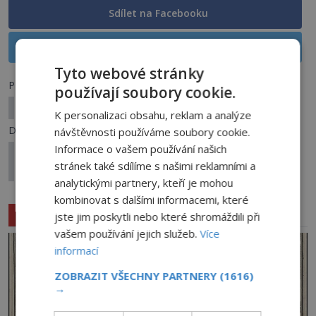
Sdílet na Facebooku
Sdílet na X
Tyto webové stránky
Předchozí článek
používají soubory cookie.
Studenti vs. vlkodlaci: Boj na život a na smrt
K personalizaci obsahu, reklam a analýze
Další článek
návštěvnosti používáme soubory cookie.
Informace o vašem používání našich
Tajemné sochy na Velikonočním ostrově: Byl
stránek také sdílíme s našimi reklamními a
konečně odhalen jejich účel?
analytickými partnery, kteří je mohou
kombinovat s dalšími informacemi, které
Související články
jste jim poskytli nebo které shromáždili při
vašem používání jejich služeb.
Více
informací
ZOBRAZIT VŠECHNY PARTNERY
(1616)
→