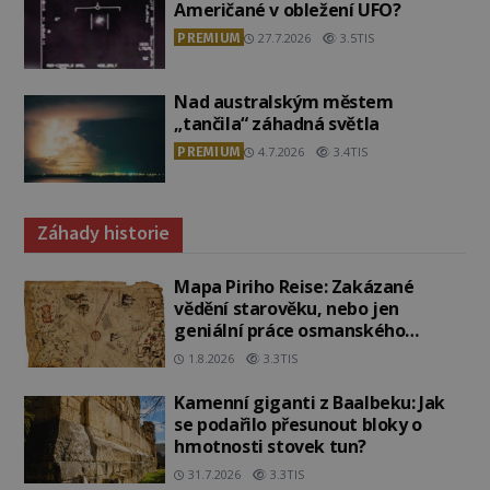
Američané v obležení UFO?
PREMIUM
27.7.2026
3.5TIS
Nad australským městem
„tančila“ záhadná světla
PREMIUM
4.7.2026
3.4TIS
Záhady historie
Mapa Piriho Reise: Zakázané
vědění starověku, nebo jen
geniální práce osmanského
admirála?
1.8.2026
3.3TIS
Kamenní giganti z Baalbeku: Jak
se podařilo přesunout bloky o
hmotnosti stovek tun?
31.7.2026
3.3TIS