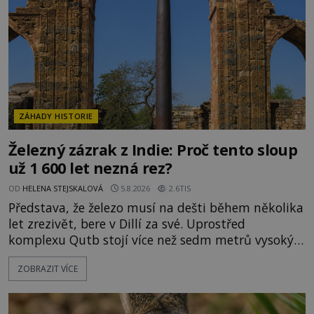
jen předmětem úcty
ZÁHADY HISTORIE
Železný zázrak z Indie: Proč tento sloup
už 1 600 let nezná rez?
OD
HELENA STEJSKALOVÁ
5.8.2026
2.6TIS
Představa, že železo musí na dešti během několika
let zrezivět, bere v Dillí za své. Uprostřed
komplexu Qutb stojí více než sedm metrů vysoký
železný sloup, který už přibližně 1 600 let odolává
ZOBRAZIT VÍCE
počasí s jen nepatrnými stopami koroze. Jeho
mimořádná trvanlivost dlouho živí legendy o
ztracených technologiích či tajemných