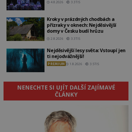
4.8.2026
3.3TIS
Kroky v prázdných chodbách a
přízraky v oknech: Nejděsivější
domy v Česku budí hrůzu
2.8.2026
3.3TIS
Nejděsivější lesy světa: Vstoupí jen
ti nejodvážnější!
PREMIUM
1.8.2026
3.5TIS
NENECHTE SI UJÍT DALŠÍ ZAJÍMAVÉ
ČLÁNKY