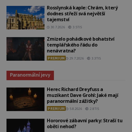
Rosslynská kaple: Chrám, který
dodnes střeží svá největší
tajemství
30.7.2026
3.5TIS
Zmizelo pohádkové bohatství
templářského řádu do
nenávratna?
PREMIUM
29.7.2026
3.3TIS
Paranormální jevy
Herec Richard Dreyfuss a
muzikant Dave Grohl: Jaké mají
paranormální zážitky?
PREMIUM
5.8.2026
2.8TIS
Hororové zábavní parky: Straší tu
oběti nehod?