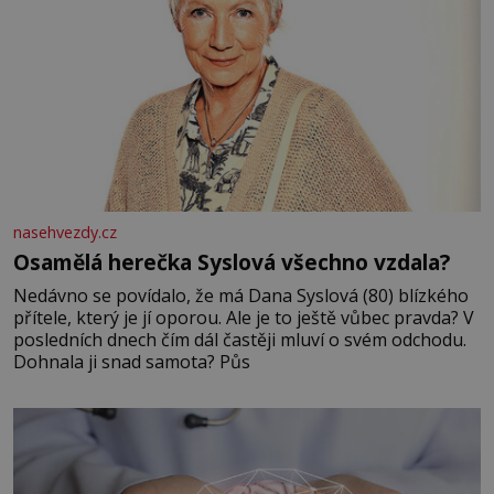
nasehvezdy.cz
Osamělá herečka Syslová všechno vzdala?
Nedávno se povídalo, že má Dana Syslová (80) blízkého
přítele, který je jí oporou. Ale je to ještě vůbec pravda? V
posledních dnech čím dál častěji mluví o svém odchodu.
Dohnala ji snad samota? Půs