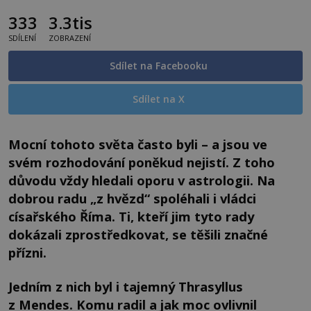
333
3.3tis
SDÍLENÍ
ZOBRAZENÍ
Sdílet na Facebooku
Sdílet na X
Mocní tohoto světa často byli – a jsou ve
svém rozhodování poněkud nejistí. Z toho
důvodu vždy hledali oporu v astrologii. Na
dobrou radu „z hvězd“ spoléhali i vládci
císařského Říma. Ti, kteří jim tyto rady
dokázali zprostředkovat, se těšili značné
přízni.
Jedním z nich byl i tajemný Thrasyllus
z Mendes. Komu radil a jak moc ovlivnil