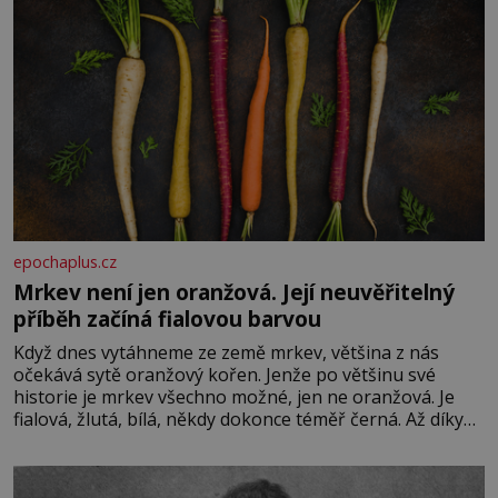
epochaplus.cz
Mrkev není jen oranžová. Její neuvěřitelný
příběh začíná fialovou barvou
Když dnes vytáhneme ze země mrkev, většina z nás
očekává sytě oranžový kořen. Jenže po většinu své
historie je mrkev všechno možné, jen ne oranžová. Je
fialová, žlutá, bílá, někdy dokonce téměř černá. Až díky
stovkám let pečlivého šlechtění se z ní stává zelenina,
bez které si českou zahradu ani nedokážeme představit.
Její příběh je