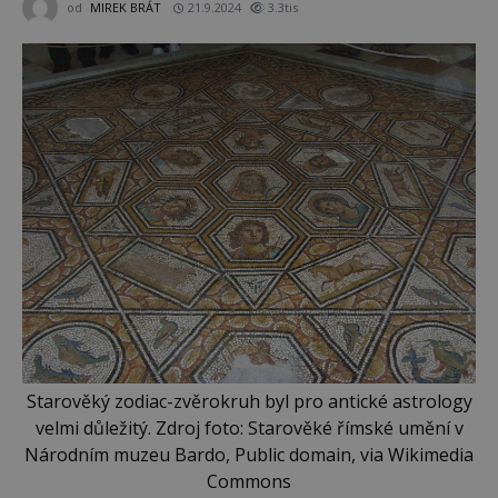
od
MIREK BRÁT
21.9.2024
3.3tis
Starověký zodiac-zvěrokruh byl pro antické astrology
velmi důležitý. Zdroj foto: Starověké římské umění v
Národním muzeu Bardo, Public domain, via Wikimedia
Commons