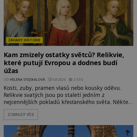
ZÁHADY HISTORIE
Kam zmizely ostatky světců? Relikvie,
které putují Evropou a dodnes budí
úžas
OD
HELENA STEJSKALOVÁ
6.8.2026
2.5TIS
Kosti, zuby, pramen vlasů nebo kousky oděvu.
Relikvie svatých jsou po staletí jedním z
nejcennějších pokladů křesťanského světa. Některé
mají pečlivě doloženou historii, jiné provází
ZOBRAZIT VÍCE
záhady, krádeže i nečekané objevy. Jejich osudy
připomínají dobrodružné romány, přesto se opírají
o skutečné historické události. Ve středověké
Evropě mají relikvie mimořádnou hodnotu. Nejsou