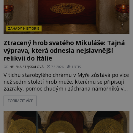
ZÁHADY HISTORIE
Ztracený hrob svatého Mikuláše: Tajná
výprava, která odnesla nejslavnější
relikvii do Itálie
OD
HELENA STEJSKALOVÁ
7.8.2026
1.3TIS
V tichu starobylého chrámu v Myře zůstává po více
než sedm století hrob muže, kterému se připisují
zázraky, pomoc chudým i záchrana námořníků v
bouřích. Pak ale přichází rok 1087 a klidné místo
ZOBRAZIT VÍCE
se mění v dějiště podivné noční výpravy. Skupina
italských námořníků otevírá hrob svatého
Mikuláše a odváží jeho ostatky přes moře do Bari.
Je to zbožná záchrana před nebezpečím, nebo
promyšlená krádež,