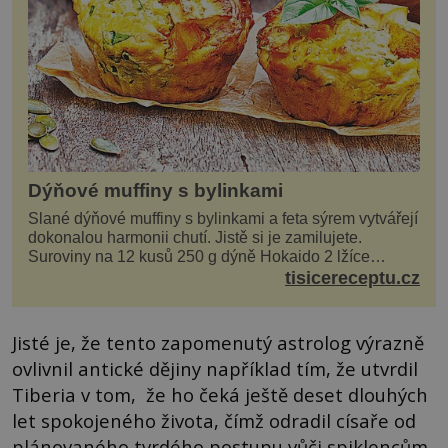
Dýňové muffiny s bylinkami
Slané dýňové muffiny s bylinkami a feta sýrem vytvářejí
dokonalou harmonii chutí. Jistě si je zamilujete.
Suroviny na 12 kusů 250 g dýně Hokaido 2 lžíce
olivového oleje sůl, pepř hrst nasekaných špen...
tisicereceptu.cz
Jisté je, že tento zapomenutý astrolog výrazně
ovlivnil antické dějiny například tím, že utvrdil
Tiberia v tom, že ho čeká ještě deset dlouhých
let spokojeného života, čímž odradil císaře od
plánovaného tvrdého postupu vůči spiklencům,