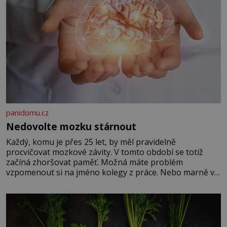
panidomu.cz
Nedovolte mozku stárnout
Každý, komu je přes 25 let, by měl pravidelně
procvičovat mozkové závity. V tomto období se totiž
začíná zhoršovat paměť. Možná máte problém
vzpomenout si na jméno kolegy z práce. Nebo marně v
paměti lovíte název knížky, kterou jste nedávno přečetli.
Je to opravdu tak, s věkem jako kdyby se paměť
rozhodla stávkovat. Cvičte