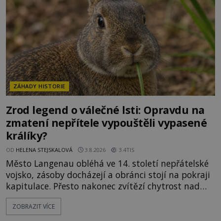
materiálech. Moderní metalurgie však ukazuje, že
skutečné vysvětlení je ješt
ZÁHADY HISTORIE
Zrod legend o válečné lsti: Opravdu na
zmatení nepřítele vypouštěli vypasené
králíky?
OD
HELENA STEJSKALOVÁ
3.8.2026
3.4TIS
Město Langenau obléhá ve 14. století nepřátelské
vojsko, zásoby docházejí a obránci stojí na pokraji
kapitulace. Přesto nakonec zvítězí chytrost nad
hrubou silou. Podle staré německé legendy vypustí
ZOBRAZIT VÍCE
obyvatelé za hradby dobře živeného králíka, aby
nepřítele přesvědčili, že uvnitř města je jídla stále