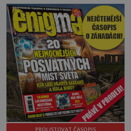
dost. Čas pracuje pro obléhatele. Ve městě ubývají
zásoby a každý den znamená další porci strádá
PROLISTOVAT ČASOPIS