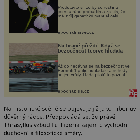
Představte si, že by se rostlina
jednou ráno probudila a zjistila, že
má svůj genetický manuál celý
dvakrát. Přesně to se občas v
přírodě stane – a podle nového
výzkumu to může být pro druhy
epochalnisvet.cz
vstupenka...
Na hraně přežití. Když se
bezpečnost teprve hledala
Až do nedávna se na bezpečnost ve
Formuli 1 příliš nehledělo a nehody
se jen vršily. Řada pilotů to poznala
na vlastní kůži, často s trvalými
následky nebo bohužel i ztrátou
života. Dnes nepochopiteln...
epochaplus.cz
Na historické scéně se objevuje již jako Tiberiův
důvěrný rádce. Předpokládá se, že právě
Thrasyllus vzbudil u Tiberia zájem o východní
duchovní a filosofické směry.