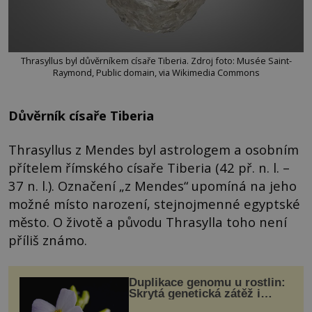
Thrasyllus byl důvěrníkem císaře Tiberia. Zdroj foto: Musée Saint-
Raymond, Public domain, via Wikimedia Commons
Důvěrník císaře Tiberia
Thrasyllus z Mendes byl astrologem a osobním
přítelem římského císaře Tiberia (42 př. n. l. –
37 n. l.). Označení „z Mendes“ upomíná na jeho
možné místo narození, stejnojmenné egyptské
město. O životě a původu Thrasylla toho není
příliš známo.
Duplikace genomu u rostlin:
Skrytá genetická zátěž i
evoluční výhoda