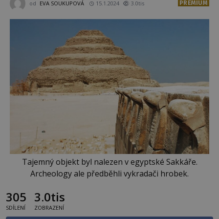
PREMIUM
od
EVA SOUKUPOVÁ
15.1.2024
3.0tis
Tajemný objekt byl nalezen v egyptské Sakkáře.
Archeology ale předběhli vykradači hrobek.
305
3.0tis
SDÍLENÍ
ZOBRAZENÍ