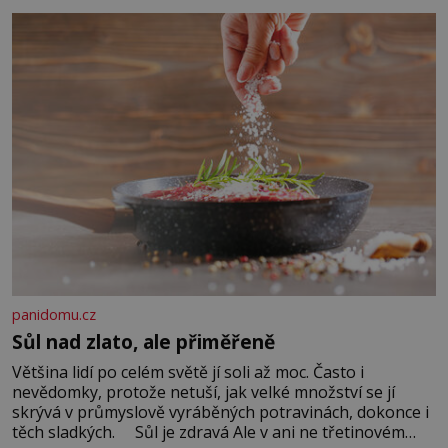
Když se ke mně doneslo, že si manžel pořídil milenku,
panidomu.cz
Sůl nad zlato, ale přiměřeně
Většina lidí po celém světě jí soli až moc. Často i
nevědomky, protože netuší, jak velké množství se jí
skrývá v průmyslově vyráběných potravinách, dokonce i
těch sladkých. Sůl je zdravá Ale v ani ne třetinovém