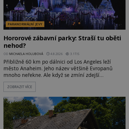
PARANORMÁLNÍ JEVY
Hororové zábavní parky: Straší tu oběti
nehod?
OD
MICHAELA HOLUBOVÁ
4.8.2026
3.1TIS
Přibližně 60 km po dálnici od Los Angeles leží
město Anaheim. Jeho název většině Evropanů
mnoho neřekne. Ale když se zmíní zdejší
Disneyland, je hned jasno. Zábavní park vyroste na
ZOBRAZIT VÍCE
poklidném místě bývalého sadu pomerančovníků.
Klid tu teď rozhodně nepanuje, park navštíví
kolem 17 000 000 zábavychtivých lidí ročně. A ač je
velká snaha to utajit, někteří z