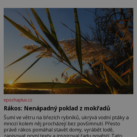
množství, než je pro většinu populace běžné. Její
základní složky– sodík a chlór – jsou zásadní pro
správné hospodaření
epochaplus.cz
Rákos: Nenápadný poklad z mokřadů
Šumí ve větru na březích rybníků, ukrývá vodní ptáky a
mnozí kolem něj procházejí bez povšimnutí. Přesto
právě rákos pomáhal stavět domy, vyrábět lodě,
zapisovat první texty a inspiroval řadu pověstí. Tato