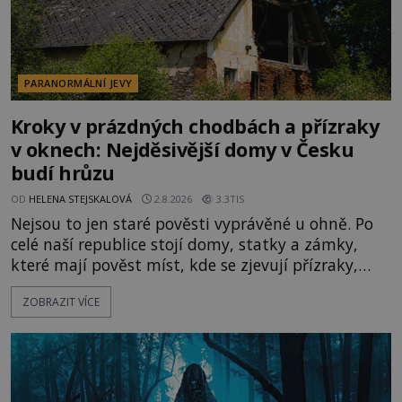
PARANORMÁLNÍ JEVY
Kroky v prázdných chodbách a přízraky
v oknech: Nejděsivější domy v Česku
budí hrůzu
OD
HELENA STEJSKALOVÁ
2.8.2026
3.3TIS
Nejsou to jen staré pověsti vyprávěné u ohně. Po
celé naší republice stojí domy, statky a zámky,
které mají pověst míst, kde se zjevují přízraky,
ozývají nevysvětlitelné zvuky nebo se dějí podivné
ZOBRAZIT VÍCE
jevy. Zatímco historici většinou hledají racionální
vysvětlení, záhadologové upozorňují, že některé
lokality vykazují nápadně podobná svědectví po
celé generace. A právě tato opakující se svědectví
ud