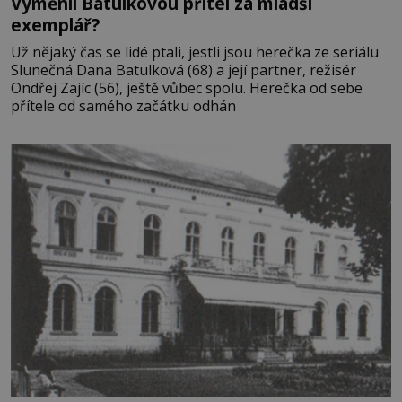
Vyměnil Batulkovou přítel za mladší
exemplář?
Už nějaký čas se lidé ptali, jestli jsou herečka ze seriálu
Slunečná Dana Batulková (68) a její partner, režisér
Ondřej Zajíc (56), ještě vůbec spolu. Herečka od sebe
přítele od samého začátku odhán