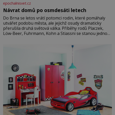
epochalnisvet.cz
Návrat domů po osmdesáti letech
Do Brna se letos vrátí potomci rodin, které pomáhaly
utvářet podobu města, ale jejichž osudy dramaticky
přerušila druhá světová válka. Příběhy rodů Placzek,
Löw-Beer, Fuhrmann, Kohn a Stiassni se stanou jednou
z hlavních dramaturgických linií festivalu židovské
kultury ŠTETL FEST 2026. Některé návraty nejsou
jednoduché. Místa, která si člověk pamatuje z rodinných
vyprávění, už dávno