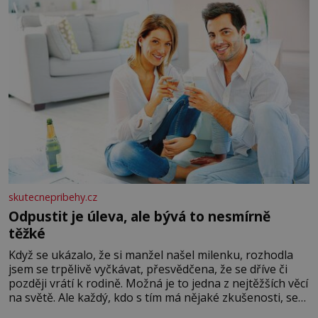
skutecnepribehy.cz
Odpustit je úleva, ale bývá to nesmírně
těžké
Když se ukázalo, že si manžel našel milenku, rozhodla
jsem se trpělivě vyčkávat, přesvědčena, že se dříve či
později vrátí k rodině. Možná je to jedna z nejtěžších věcí
na světě. Ale každý, kdo s tím má nějaké zkušenosti, se
zapřísahá, že pokud odpustíte, znatelně se vám uleví.