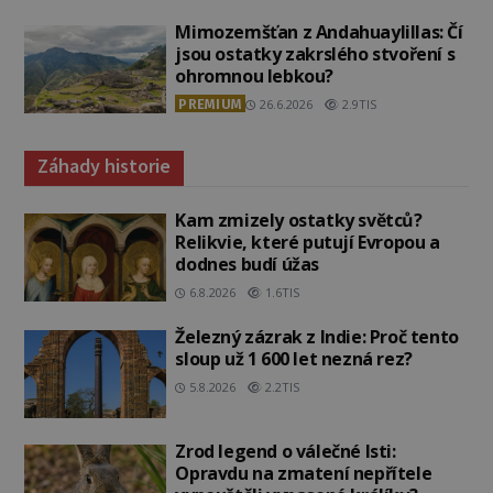
Mimozemšťan z Andahuaylillas: Čí
jsou ostatky zakrslého stvoření s
ohromnou lebkou?
PREMIUM
26.6.2026
2.9TIS
Záhady historie
Kam zmizely ostatky světců?
Relikvie, které putují Evropou a
dodnes budí úžas
6.8.2026
1.6TIS
Železný zázrak z Indie: Proč tento
sloup už 1 600 let nezná rez?
5.8.2026
2.2TIS
Zrod legend o válečné lsti:
Opravdu na zmatení nepřítele