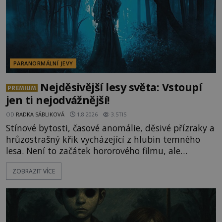
PARANORMÁLNÍ JEVY
Nejděsivější lesy světa: Vstoupí
PREMIUM
jen ti nejodvážnější!
OD
RADKA SÁBLIKOVÁ
1.8.2026
3.5TIS
Stínové bytosti, časové anomálie, děsivé přízraky a
hrůzostrašný křik vycházející z hlubin temného
lesa. Není to začátek hororového filmu, ale
události, které popisují návštěvníci lesů, které jsou
ZOBRAZIT VÍCE
označovány jako nejděsivější na světě. Lidé bydlící
v jejich blízkosti se jim i za bílého dne obloukem
vyhýbají! Už jste o těchto lesích slyšeli? A odvážili
byste se je navštívit? [gallery ids="17