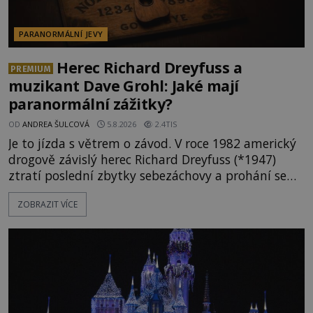
PARANORMÁLNÍ JEVY
Herec Richard Dreyfuss a
PREMIUM
muzikant Dave Grohl: Jaké mají
paranormální zážitky?
OD
ANDREA ŠULCOVÁ
5.8.2026
2.4TIS
Je to jízda s větrem o závod. V roce 1982 americký
drogově závislý herec Richard Dreyfuss (*1947)
ztratí poslední zbytky sebezáchovy a prohání se
po silnicích ve svém mercedesu jako utržený ze
ZOBRAZIT VÍCE
řetězu. Vše vyvrcholí katastrofou, když to Dreyfuss
napálí v plné rychlosti do stromu! Policie ve vraku
následně nalezne schovaný kokain. Tímto
momentem se slavnému