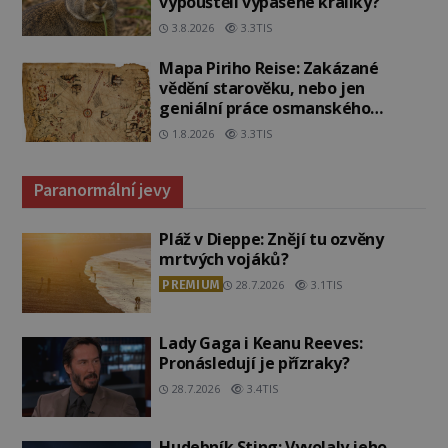
vypouštěli vypasené králíky?
3.8.2026
3.3TIS
Mapa Piriho Reise: Zakázané
vědění starověku, nebo jen
geniální práce osmanského
admirála?
1.8.2026
3.3TIS
Paranormální jevy
Pláž v Dieppe: Znějí tu ozvěny
mrtvých vojáků?
PREMIUM
28.7.2026
3.1TIS
Lady Gaga i Keanu Reeves:
Pronásledují je přízraky?
28.7.2026
3.4TIS
Hudebník Sting: Vyvolaly jeho