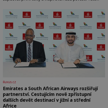
skromná, ale užitečná rostlina provází člověka už tisíce
let. Většina lidí vnímá rákos jen jako obyčejnou kulisu
letního koupání. Stačí se však podívat
iluxus.cz
Emirates a South African Airways rozšiřují
partnerství. Cestujícím nově zpřístupní
dalších devět destinací v jižní a střední
Africe