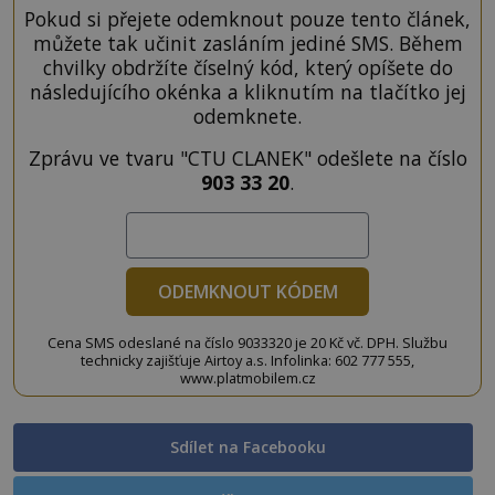
Pokud si přejete odemknout pouze tento článek,
můžete tak učinit zasláním jediné SMS. Během
chvilky obdržíte číselný kód, který opíšete do
následujícího okénka a kliknutím na tlačítko jej
odemknete.
Zprávu ve tvaru "CTU CLANEK" odešlete na číslo
903 33 20
.
ODEMKNOUT KÓDEM
Cena SMS odeslané na číslo 9033320 je 20 Kč vč. DPH. Službu
technicky zajišťuje Airtoy a.s. Infolinka: 602 777 555,
www.platmobilem.cz
Sdílet na Facebooku