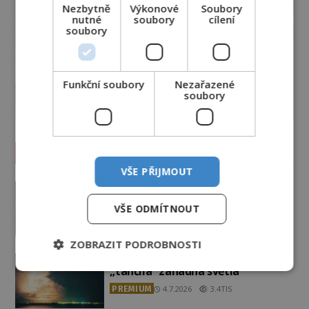
Nezbytně
Výkonové
Soubory
nutné
soubory
cílení
soubory
Funkční soubory
Nezařazené
soubory
Vesmír a technologie
VŠE PŘIJMOUT
Podivné události roku 2023: Jsou
Američané v obležení UFO?
VŠE ODMÍTNOUT
PREMIUM
27.7.2026
3.5TIS
ZOBRAZIT PODROBNOSTI
Nad australským městem
„tančila“ záhadná světla
PREMIUM
4.7.2026
3.4TIS