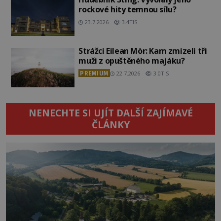
rockové hity temnou sílu?
23.7.2026
3.4TIS
Strážci Eilean Mòr: Kam zmizeli tři
muži z opuštěného majáku?
PREMIUM
22.7.2026
3.0TIS
NENECHTE SI UJÍT DALŠÍ ZAJÍMAVÉ
ČLÁNKY