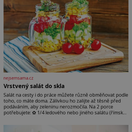
podmínkám. Sucho, prosolené písky a extrémně
nejsemsama.cz
Vrstvený salát do skla
Salát na cesty i do práce můžete různě obměňovat podle
toho, co máte doma. Zálivkou ho zalijte až těsně před
podáváním, aby zeleninu nerozmočila. Na 2 porce
potřebujete: ✿ 1/4 ledového nebo jiného salátu (římský
salát, polníček…) ✿ 1 malá konzerva kukuřice ✿ ½
okurky ✿ 2 rajčata Zálivka: ✿ 4 lžíce olivového oleje ✿ 1
lžíci citronové šťávy ✿ ½ stroužku