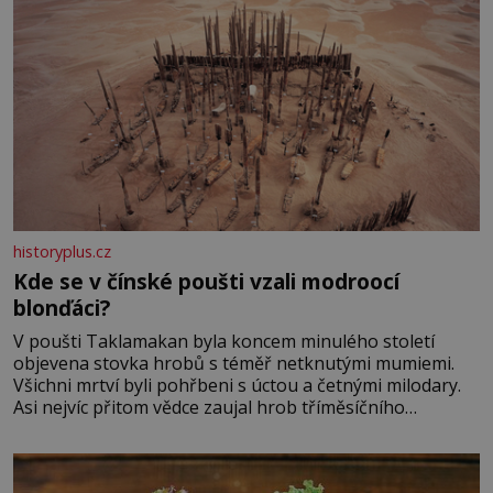
historyplus.cz
Kde se v čínské poušti vzali modroocí
blonďáci?
V poušti Taklamakan byla koncem minulého století
objevena stovka hrobů s téměř netknutými mumiemi.
Všichni mrtví byli pohřbeni s úctou a četnými milodary.
Asi nejvíc přitom vědce zaujal hrob tříměsíčního
chlapečka s modrou filcovou čapkou, z níž se draly
blonďaté vlásky. Fakt, že jsou těla dávných lidí nesmírně
dobře zachovalá, přičítají odborníci zdejším klimatickým