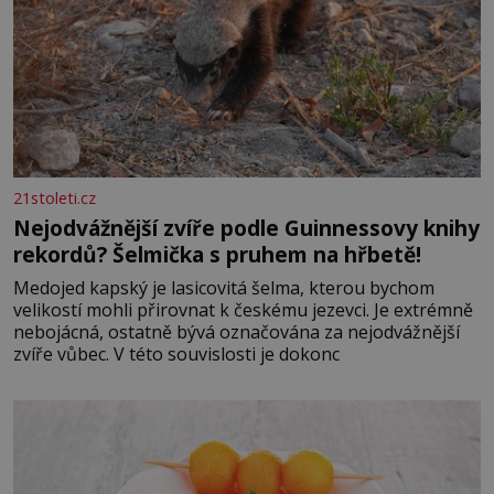
21stoleti.cz
Nejodvážnější zvíře podle Guinnessovy knihy
rekordů? Šelmička s pruhem na hřbetě!
Medojed kapský je lasicovitá šelma, kterou bychom
velikostí mohli přirovnat k českému jezevci. Je extrémně
nebojácná, ostatně bývá označována za nejodvážnější
zvíře vůbec. V této souvislosti je dokonc