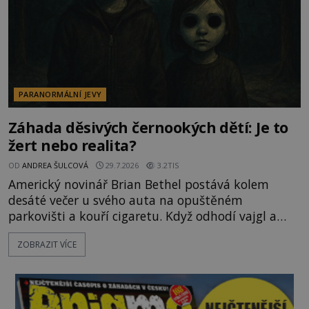
PARANORMÁLNÍ JEVY
Záhada děsivých černookých dětí: Je to
žert nebo realita?
OD
ANDREA ŠULCOVÁ
29.7.2026
3.2TIS
Americký novinář Brian Bethel postává kolem
desáté večer u svého auta na opuštěném
parkovišti a kouří cigaretu. Když odhodí vajgl a
chystá se nastoupit do auta, přijdou k němu dva
ZOBRAZIT VÍCE
mladí chlapci, kterým může být okolo 14 let.
„Pane, byl byste tak laskav a svezl nás domů? Je to
pouhých několik minut od tohoto parkoviště,“
zeptá se suverénně jeden z nich. P