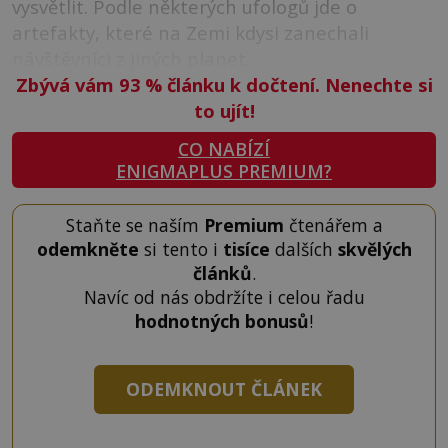
vysvětlit. Podle některých ufologů jde o
artefakty, které na Zemi kdysi zanechali
návštěvníci z jiných planet.
Zbývá vám 93
%
článku k dočtení. Nenechte si
to ujít!
CO NABÍZÍ
ENIGMAPLUS PREMIUM?
Staňte se naším
Premium
čtenářem a
odemkněte
si tento i
tisíce
dalších
skvělých
článků
.
Navíc od nás obdržíte i celou řadu
hodnotných bonusů
!
ODEMKNOUT ČLÁNEK