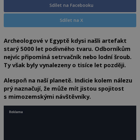
Sdílet na Facebooku
Sdílet na X
Archeologové v Egyptě kdysi našli artefakt
starý 5000 let podivného tvaru. Odborníkům
nejvíc připomíná setrvačník nebo lodní šroub.
Ty však byly vynalezeny o tisíce let později.
Alespoň na naší planetě. Indicie kolem nálezu
prý naznačují, že může mít jistou spojitost
s mimozemskými návštěvníky.
Reklama