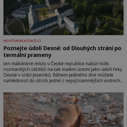
epochanacestach.cz
Poznejte údolí Desné: od Dlouhých strání po
termální prameny
Jen málokteré místo v České republice nabízí tolik
rozmanitých zážitků na tak malém území jako údolí řeky
Desné v srdci Jeseníků. Během jediného dne můžete
nahlédnout do útrob jedné z nejvýznamnějších vodních
elektráren v Evropě, vydat se na horské hřebeny, projet
se na koloběžce a den zakončit poznáváním památek ve
Velkých Losinách nebo v termálním