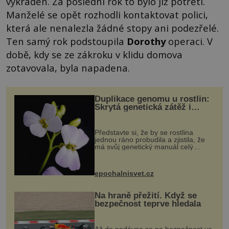
vykraden. Za poslední rok to bylo již potřetí.
Manželé se opět rozhodli kontaktovat polici,
která ale nenalezla žádné stopy ani podezřelé.
Ten samý rok podstoupila
Dorothy
operaci. V
době, kdy se ze zákroku v klidu domova
zotavovala, byla napadena.
Duplikace genomu u rostlin:
Skrytá genetická zátěž i
evoluční výhoda
Představte si, že by se rostlina
jednou ráno probudila a zjistila, že
má svůj genetický manuál celý
dvakrát. Přesně to se občas v
přírodě stane – a podle nového
výzkumu to může být pro druhy
epochalnisvet.cz
vstupenka...
Na hraně přežití. Když se
bezpečnost teprve hledala
Až do nedávna se na bezpečnost ve