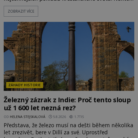
mají pečlivě doloženou historii, jiné provází
ZOBRAZIT VÍCE
záhady, krádeže i nečekané objevy. Jejich osudy
připomínají dobrodružné romány, přesto se opírají
o skutečné historické události. Ve středověké
Evropě mají relikvie mimořádnou hodnotu. Nejsou
jen předmětem úcty
ZÁHADY HISTORIE
Železný zázrak z Indie: Proč tento sloup
už 1 600 let nezná rez?
OD
HELENA STEJSKALOVÁ
5.8.2026
1.7TIS
Představa, že železo musí na dešti během několika
let zrezivět, bere v Dillí za své. Uprostřed