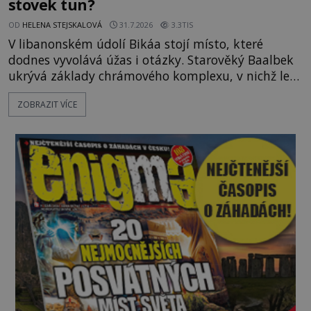
stovek tun?
OD
HELENA STEJSKALOVÁ
31.7.2026
3.3TIS
V libanonském údolí Bikáa stojí místo, které
dodnes vyvolává úžas i otázky. Starověký Baalbek
ukrývá základy chrámového komplexu, v nichž leží
kameny tak obrovské, že se zdá téměř nemožné je
ZOBRAZIT VÍCE
přesunout. Některé bloky váží kolem tisíce tun,
jeden z nedávno prozkoumaných kamenných
kolosů dokonce odhadem až 1650 tun. Jak lidé bez
moderních strojů dokázali takové giganty vytesat,
dopravit a přesně u