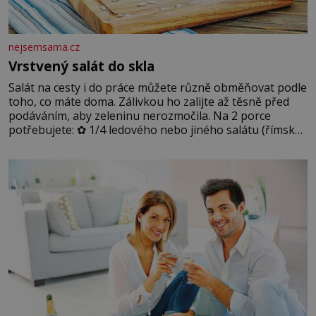
nejsemsama.cz
Vrstvený salát do skla
Salát na cesty i do práce můžete různě obměňovat podle
toho, co máte doma. Zálivkou ho zalijte až těsně před
podáváním, aby zeleninu nerozmočila. Na 2 porce
potřebujete: ✿ 1/4 ledového nebo jiného salátu (římský
salát, polníček…) ✿ 1 malá konzerva kukuřice ✿ ½
okurky ✿ 2 rajčata Zálivka: ✿ 4 lžíce olivového oleje ✿ 1
lžíci citronové šťávy ✿ ½ stroužku