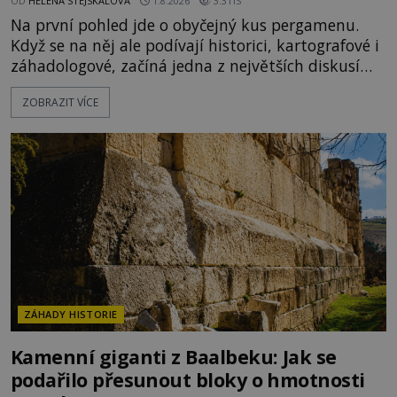
OD
HELENA STEJSKALOVÁ
1.8.2026
3.3TIS
Na první pohled jde o obyčejný kus pergamenu.
Když se na něj ale podívají historici, kartografové i
záhadologové, začíná jedna z největších diskusí
moderní historie. Osmanský admirál Piri Reis roku
ZOBRAZIT VÍCE
1513 kreslí mapu světa, která překvapuje
přesností pobřeží Afriky a Jižní Ameriky. Někteří v
ní vidí důkaz ztracené civilizace nebo dokonce
znalost Antarktidy dávno před jejím objevením.
Jiní tvrdí,
ZÁHADY HISTORIE
Kamenní giganti z Baalbeku: Jak se
podařilo přesunout bloky o hmotnosti