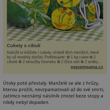
Cukety s cibulí
Naložit si můžete i cukety, včetně těch menších, které
by už nestihly dorůst. Potřebujete: ✿ 1 kg cuket ✿ 2
cibule ✿ 2 stroužky česneku ✿ 2 lžíce soli ✿ 2 snítky
kopru ✿ hrst petrželky Nálev: ✿ 400 m...
nejsemsama.cz
Útoky poté přestaly. Manželé se ale z hrůzy,
kterou prožili, nevzpamatovali až do své smrti,
zatímco neznámý násilník zmizel beze stopy a
nikdy nebyl dopaden.