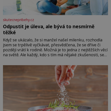
skutecnepribehy.cz
Odpustit je úleva, ale bývá to nesmírně
těžké
Když se ukázalo, že si manžel našel milenku, rozhodla
jsem se trpělivě vyčkávat, přesvědčena, že se dříve či
později vrátí k rodině. Možná je to jedna z nejtěžších věcí
na světě. Ale každý, kdo s tím má nějaké zkušenosti, se
zapřísahá, že pokud odpustíte, znatelně se vám uleví.
Když se ke mně doneslo, že si manžel pořídil milenku,