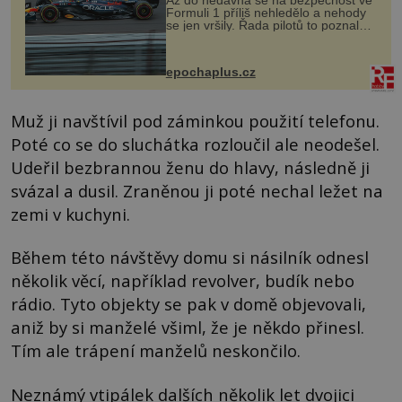
Formuli 1 příliš nehledělo a nehody
se jen vršily. Řada pilotů to poznala
na vlastní kůži, často s trvalými
následky nebo bohužel i ztrátou
života. Dnes nepochopiteln...
epochaplus.cz
Muž ji navštívil pod záminkou použití telefonu.
Poté co se do sluchátka rozloučil ale neodešel.
Udeřil bezbrannou ženu do hlavy, následně ji
svázal a dusil. Zraněnou ji poté nechal ležet na
zemi v kuchyni.
Během této návštěvy domu si násilník odnesl
několik věcí, například revolver, budík nebo
rádio. Tyto objekty se pak v domě objevovali,
aniž by si manželé všiml, že je někdo přinesl.
Tím ale trápení manželů neskončilo.
Neznámý vtipálek dalších několik let dvojici