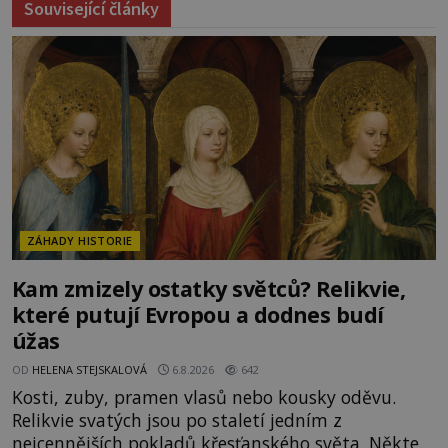
Související články
ZÁHADY HISTORIE
Kam zmizely ostatky světců? Relikvie,
které putují Evropou a dodnes budí
úžas
OD
HELENA STEJSKALOVÁ
6.8.2026
642
Kosti, zuby, pramen vlasů nebo kousky oděvu.
Relikvie svatých jsou po staletí jedním z
nejcennějších pokladů křesťanského světa. Některé