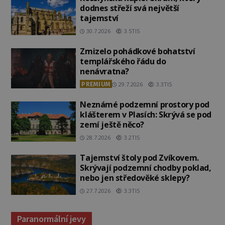
dodnes střeží svá největší
tajemství
30.7.2026
3.5TIS
Zmizelo pohádkové bohatství
templářského řádu do
nenávratna?
PREMIUM
29.7.2026
3.3TIS
Neznámé podzemní prostory pod
klášterem v Plasích: Skrývá se pod
zemí ještě něco?
28.7.2026
3.2TIS
Tajemství štoly pod Zvíkovem.
Skrývají podzemní chodby poklad,
nebo jen středověké sklepy?
27.7.2026
3.3TIS
Paranormální jevy