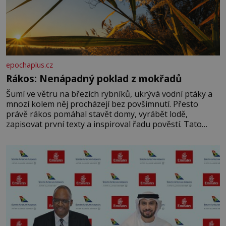
epochaplus.cz
Rákos: Nenápadný poklad z mokřadů
Šumí ve větru na březích rybníků, ukrývá vodní ptáky a
mnozí kolem něj procházejí bez povšimnutí. Přesto
právě rákos pomáhal stavět domy, vyrábět lodě,
zapisovat první texty a inspiroval řadu pověstí. Tato
skromná, ale užitečná rostlina provází člověka už tisíce
let. Většina lidí vnímá rákos jen jako obyčejnou kulisu
letního koupání. Stačí se však podívat