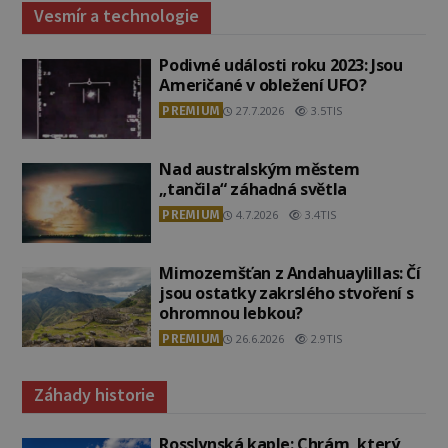
Vesmír a technologie
Podivné události roku 2023: Jsou
Američané v obležení UFO?
PREMIUM
27.7.2026
3.5TIS
Nad australským městem
„tančila“ záhadná světla
PREMIUM
4.7.2026
3.4TIS
Mimozemšťan z Andahuaylillas: Čí
jsou ostatky zakrslého stvoření s
ohromnou lebkou?
PREMIUM
26.6.2026
2.9TIS
Záhady historie
Rosslynská kaple: Chrám, který