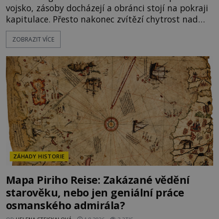
vojsko, zásoby docházejí a obránci stojí na pokraji
kapitulace. Přesto nakonec zvítězí chytrost nad
hrubou silou. Podle staré německé legendy vypustí
ZOBRAZIT VÍCE
obyvatelé za hradby dobře živeného králíka, aby
nepřítele přesvědčili, že uvnitř města je jídla stále
dost. Čas pracuje pro obléhatele. Ve městě ubývají
zásoby a každý den znamená další porci strádá
ZÁHADY HISTORIE
Mapa Piriho Reise: Zakázané vědění
starověku, nebo jen geniální práce
osmanského admirála?