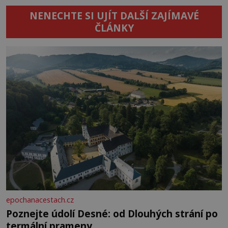
NENECHTE SI UJÍT DALŠÍ ZAJÍMAVÉ
ČLÁNKY
epochanacestach.cz
Poznejte údolí Desné: od Dlouhých strání po
termální prameny