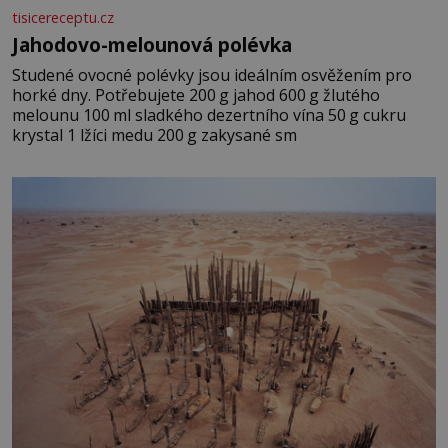
tisicereceptu.cz
Jahodovo-melounová polévka
Studené ovocné polévky jsou ideálním osvěžením pro
horké dny. Potřebujete 200 g jahod 600 g žlutého
melounu 100 ml sladkého dezertního vína 50 g cukru
krystal 1 lžíci medu 200 g zakysané sm