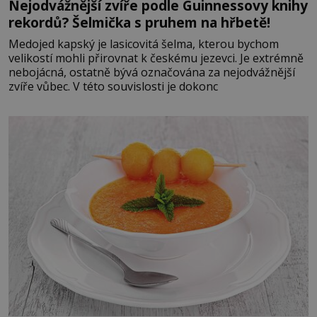
Nejodvážnější zvíře podle Guinnessovy knihy
rekordů? Šelmička s pruhem na hřbetě!
Medojed kapský je lasicovitá šelma, kterou bychom
velikostí mohli přirovnat k českému jezevci. Je extrémně
nebojácná, ostatně bývá označována za nejodvážnější
zvíře vůbec. V této souvislosti je dokonc