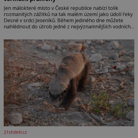
Jen málokteré místo v České republice nabízí tolik
rozmanitých zážitků na tak malém území jako údolí řeky
Desné v srdci Jeseníků. Během jediného dne můžete
nahlédnout do útrob jedné z nejvýznamnějších vodních
elektráren v Evropě, vydat se na horské hřebeny, projet
se na koloběžce a den zakončit poznáváním památek ve
Velkých Losinách nebo v termálním
21stoleti.cz