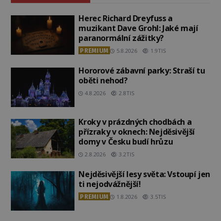
Herec Richard Dreyfuss a
muzikant Dave Grohl: Jaké mají
paranormální zážitky?
PREMIUM
5.8.2026
1.9TIS
Hororové zábavní parky: Straší tu
oběti nehod?
4.8.2026
2.8TIS
Kroky v prázdných chodbách a
přízraky v oknech: Nejděsivější
domy v Česku budí hrůzu
2.8.2026
3.2TIS
Nejděsivější lesy světa: Vstoupí jen
ti nejodvážnější!
PREMIUM
1.8.2026
3.5TIS