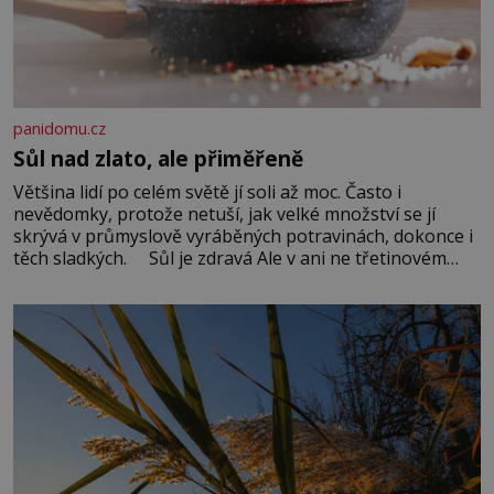
panidomu.cz
Sůl nad zlato, ale přiměřeně
Většina lidí po celém světě jí soli až moc. Často i
nevědomky, protože netuší, jak velké množství se jí
skrývá v průmyslově vyráběných potravinách, dokonce i
těch sladkých. Sůl je zdravá Ale v ani ne třetinovém
množství, než je pro většinu populace běžné. Její
základní složky– sodík a chlór – jsou zásadní pro
správné hospodaření