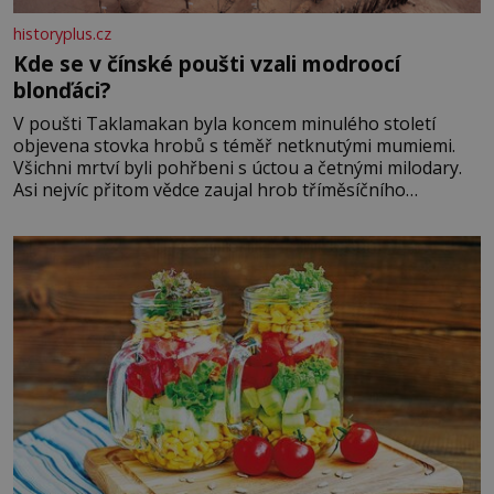
historyplus.cz
Kde se v čínské poušti vzali modroocí
blonďáci?
V poušti Taklamakan byla koncem minulého století
objevena stovka hrobů s téměř netknutými mumiemi.
Všichni mrtví byli pohřbeni s úctou a četnými milodary.
Asi nejvíc přitom vědce zaujal hrob tříměsíčního
chlapečka s modrou filcovou čapkou, z níž se draly
blonďaté vlásky. Fakt, že jsou těla dávných lidí nesmírně
dobře zachovalá, přičítají odborníci zdejším klimatickým
podmínkám. Sucho, prosolené písky a extrémně