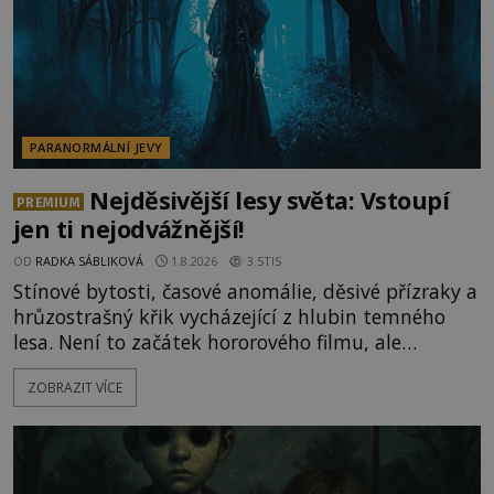
PARANORMÁLNÍ JEVY
Nejděsivější lesy světa: Vstoupí
PREMIUM
jen ti nejodvážnější!
OD
RADKA SÁBLIKOVÁ
1.8.2026
3.5TIS
Stínové bytosti, časové anomálie, děsivé přízraky a
hrůzostrašný křik vycházející z hlubin temného
lesa. Není to začátek hororového filmu, ale
události, které popisují návštěvníci lesů, které jsou
ZOBRAZIT VÍCE
označovány jako nejděsivější na světě. Lidé bydlící
v jejich blízkosti se jim i za bílého dne obloukem
vyhýbají! Už jste o těchto lesích slyšeli? A odvážili
byste se je navštívit? [gallery ids="17