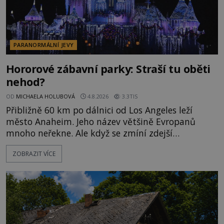
PARANORMÁLNÍ JEVY
Hororové zábavní parky: Straší tu oběti
nehod?
OD
MICHAELA HOLUBOVÁ
4.8.2026
3.3TIS
Přibližně 60 km po dálnici od Los Angeles leží
město Anaheim. Jeho název většině Evropanů
mnoho neřekne. Ale když se zmíní zdejší
Disneyland, je hned jasno. Zábavní park vyroste na
ZOBRAZIT VÍCE
poklidném místě bývalého sadu pomerančovníků.
Klid tu teď rozhodně nepanuje, park navštíví
kolem 17 000 000 zábavychtivých lidí ročně. A ač je
velká snaha to utajit, někteří z