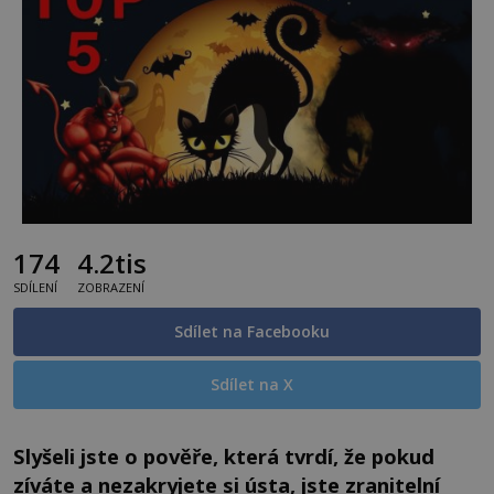
174
4.2tis
SDÍLENÍ
ZOBRAZENÍ
Sdílet na Facebooku
Sdílet na X
Slyšeli jste o pověře, která tvrdí, že pokud
zíváte a nezakryjete si ústa, jste zranitelní