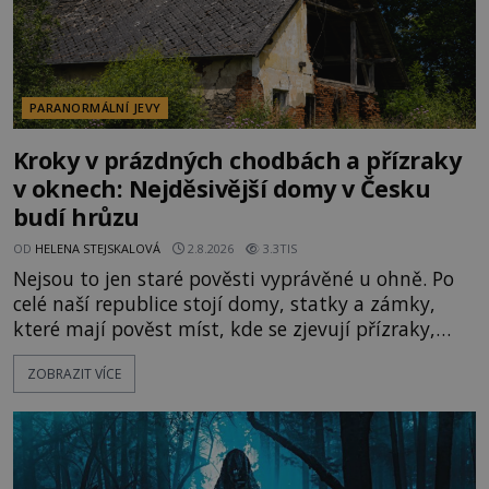
PARANORMÁLNÍ JEVY
Kroky v prázdných chodbách a přízraky
v oknech: Nejděsivější domy v Česku
budí hrůzu
OD
HELENA STEJSKALOVÁ
2.8.2026
3.3TIS
Nejsou to jen staré pověsti vyprávěné u ohně. Po
celé naší republice stojí domy, statky a zámky,
které mají pověst míst, kde se zjevují přízraky,
ozývají nevysvětlitelné zvuky nebo se dějí podivné
ZOBRAZIT VÍCE
jevy. Zatímco historici většinou hledají racionální
vysvětlení, záhadologové upozorňují, že některé
lokality vykazují nápadně podobná svědectví po
celé generace. A právě tato opakující se svědectví
ud