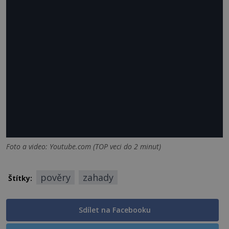
Foto a video: Youtube.com (TOP veci do 2 minut)
pověry
zahady
Štítky:
Sdílet na Facebooku