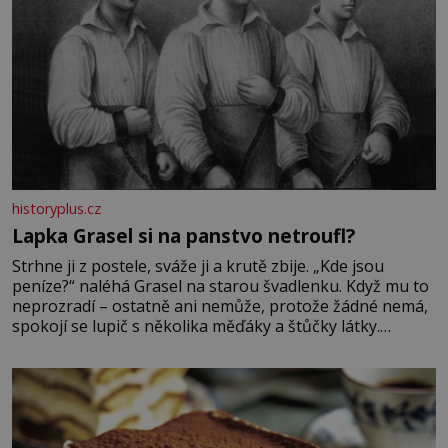
historyplus.cz
Lapka Grasel si na panstvo netroufl?
Strhne ji z postele, sváže ji a krutě zbije. „Kde jsou
peníze?“ naléhá Grasel na starou švadlenku. Když mu to
neprozradí – ostatně ani nemůže, protože žádné nemá,
spokojí se lupič s několika měďáky a štůčky látky.
Zraněná žena pár dní nato umírá. Je to muž nebývale
krutý. Jeho činy budí hrůzu ještě dlouho po jeho smrti