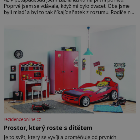
Poprvé jsem se vdávala, když mi bylo dvacet. Oba jsme
byli mladí a byl to tak říkajíc sňatek z rozumu. Rodiče nás
dali dohromady, Toník byl dobře zaopatřený mladý muž.
Manželství nám oběma moc nesvědčilo, brzy jsme zjistili,
že
rezidenceonline.cz
Prostor, který roste s dítětem
Je to svět, který se vyvíjí a proměňuje od prvních