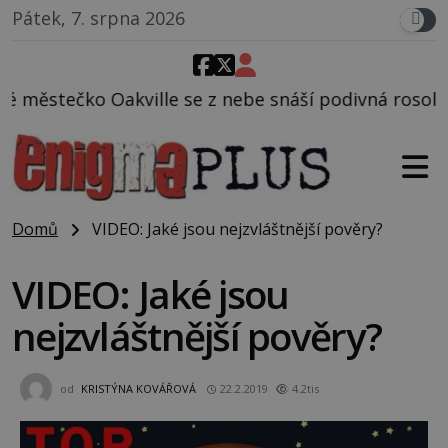
Pátek, 7. srpna 2026
e z nebe snáší podivná rosolovitá látka neznámého 
Domů
VIDEO: Jaké jsou nejzvláštnější pověry?
VIDEO: Jaké jsou
nejzvláštnější pověry?
od
KRISTÝNA KOVÁŘOVÁ
22.2.2019
4.2tis