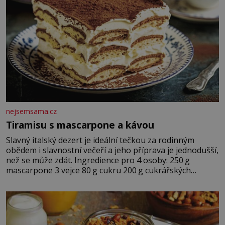
nejsemsama.cz
Tiramisu s mascarpone a kávou
Slavný italský dezert je ideální tečkou za rodinným
obědem i slavnostní večeří a jeho příprava je jednodušší,
než se může zdát. Ingredience pro 4 osoby: 250 g
mascarpone 3 vejce 80 g cukru 200 g cukrářských
piškotů 250 ml silné kávy 2 lžíce amaretta kakao na
posypání Postup: Oddělte žloutky od bílků. Žloutky
vyšlehejte s cukrem do světlé pěny a postupně do nich
vmíchejte mascarpone, aby vznikl hladký