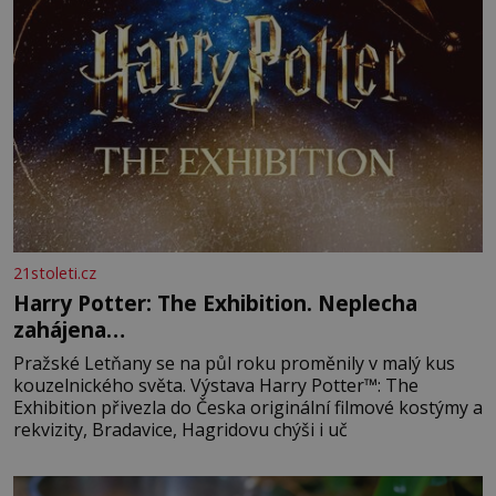
21stoleti.cz
Harry Potter: The Exhibition. Neplecha
zahájena…
Pražské Letňany se na půl roku proměnily v malý kus
kouzelnického světa. Výstava Harry Potter™: The
Exhibition přivezla do Česka originální filmové kostýmy a
rekvizity, Bradavice, Hagridovu chýši i uč