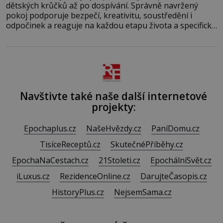
dětských krůčků až po dospívání. Správně navržený
pokoj podporuje bezpečí, kreativitu, soustředění i
odpočinek a reaguje na každou etapu života a specifické
potřeby dítěte. Pro nejmenší je klíčová jednoduchost,
měkkost a bezpečí, proto by pokoj miminka měl působit
především klidně a útulně. Předškolní věk je
Navštivte také naše další internetové
projekty:
Epochaplus.cz
NašeHvězdy.cz
PaníDomu.cz
TisíceReceptů.cz
SkutečnéPříběhy.cz
EpochaNaCestach.cz
21Stoleti.cz
EpochálníSvět.cz
iLuxus.cz
RezidenceOnline.cz
DarujteČasopis.cz
HistoryPlus.cz
NejsemSama.cz