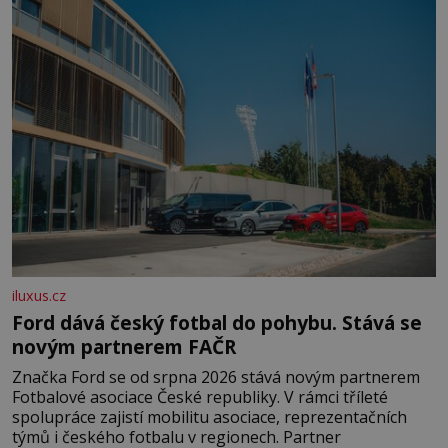
domovinou je prakticky celá Austrálie s výjimkou
pobřežní oblasti.
iluxus.cz
Ford dává český fotbal do pohybu. Stává se
novým partnerem FAČR
Značka Ford se od srpna 2026 stává novým partnerem
Fotbalové asociace České republiky. V rámci tříleté
spolupráce zajistí mobilitu asociace, reprezentačních
týmů i českého fotbalu v regionech. Partner