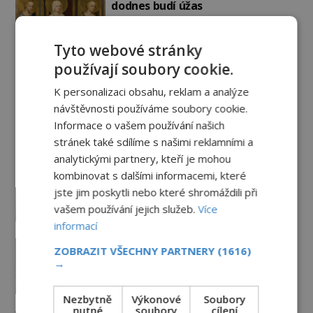
dodnes budí úžas
6.8.2026
2.5TIS
Tyto webové stránky
Železný zázrak z Indie: Proč tento
sloup už 1 600 let nezná rez?
používají soubory cookie.
5.8.2026
2.6TIS
K personalizaci obsahu, reklam a analýze
návštěvnosti používáme soubory cookie.
Informace o vašem používání našich
Paranormální jevy
stránek také sdílíme s našimi reklamními a
analytickými partnery, kteří je mohou
Pláž v Dieppe: Znějí tu ozvěny
kombinovat s dalšími informacemi, které
mrtvých vojáků?
jste jim poskytli nebo které shromáždili při
PREMIUM
28.7.2026
3.1TIS
vašem používání jejich služeb.
Více
informací
Lady Gaga i Keanu Reeves:
ZOBRAZIT VŠECHNY PARTNERY
(1616)
Pronásledují je přízraky?
→
28.7.2026
3.4TIS
Nezbytně
Výkonové
Soubory
nutné
soubory
cílení