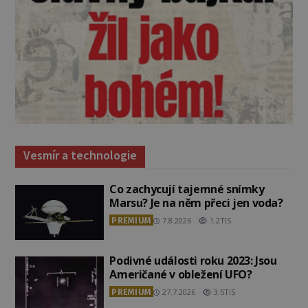
Vesmír a technologie
Co zachycují tajemné snímky
Marsu? Je na něm přeci jen voda?
PREMIUM
7.8.2026
1.2TIS
Podivné události roku 2023: Jsou
Američané v obležení UFO?
PREMIUM
27.7.2026
3.5TIS