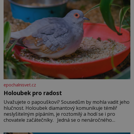
epochalnisvet.cz
Holoubek pro radost
Uvažujete o papouškovi? Sousedům by mohla vadit jeho
hlučnost. Holoubek diamantový komunikuje téměř
neslyšitelným pípáním, je roztomilý a hodí se i pro
chovatele začátečníky. Jedná se o nenáročného
klidného ptáčka, který většinu dne jen posedává. Hodně
času tráví na zemi, kde sbírá zbytky semínek Jeho