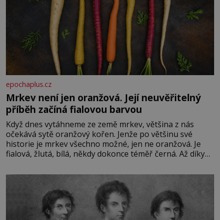
epochaplus.cz
Mrkev není jen oranžová. Její neuvěřitelný
příběh začíná fialovou barvou
Když dnes vytáhneme ze země mrkev, většina z nás
očekává sytě oranžový kořen. Jenže po většinu své
historie je mrkev všechno možné, jen ne oranžová. Je
fialová, žlutá, bílá, někdy dokonce téměř černá. Až díky
stovkám let pečlivého šlechtění se z ní stává zelenina,
bez které si českou zahradu ani nedokážeme představit.
Její příběh je