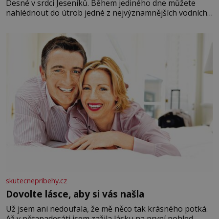
Desné v srdci Jeseníků. Během jediného dne můžete
nahlédnout do útrob jedné z nejvýznamnějších vodních
elektráren v Evropě, vydat se na horské hřebeny, projet
se na koloběžce a den zakončit poznáváním památek ve
Velkých Losinách nebo v termálním
skutecnepribehy.cz
Dovolte lásce, aby si vás našla
Už jsem ani nedoufala, že mě něco tak krásného potká.
Až v pětapadesáti jsem zažila lásku na první pohled.