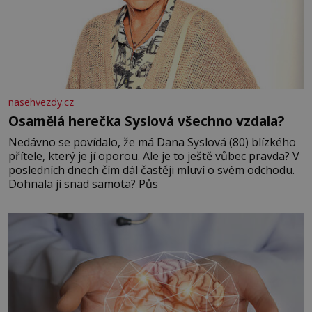
nasehvezdy.cz
Osamělá herečka Syslová všechno vzdala?
Nedávno se povídalo, že má Dana Syslová (80) blízkého
přítele, který je jí oporou. Ale je to ještě vůbec pravda? V
posledních dnech čím dál častěji mluví o svém odchodu.
Dohnala ji snad samota? Půs