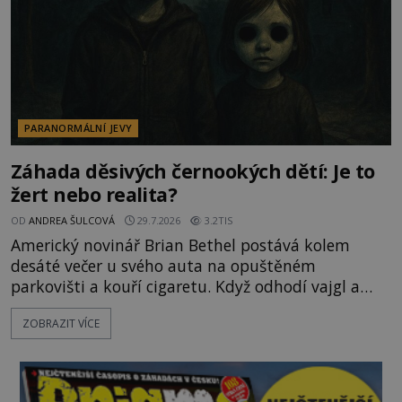
PARANORMÁLNÍ JEVY
Záhada děsivých černookých dětí: Je to
žert nebo realita?
OD
ANDREA ŠULCOVÁ
29.7.2026
3.2TIS
Americký novinář Brian Bethel postává kolem
desáté večer u svého auta na opuštěném
parkovišti a kouří cigaretu. Když odhodí vajgl a
chystá se nastoupit do auta, přijdou k němu dva
ZOBRAZIT VÍCE
mladí chlapci, kterým může být okolo 14 let.
„Pane, byl byste tak laskav a svezl nás domů? Je to
pouhých několik minut od tohoto parkoviště,“
zeptá se suverénně jeden z nich. P