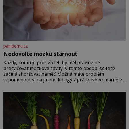
panidomu.cz
Nedovolte mozku stárnout
Každý, komu je přes 25 let, by měl pravidelně
procvičovat mozkové závity. V tomto období se totiž
začíná zhoršovat paměť. Možná máte problém
vzpomenout si na jméno kolegy z práce. Nebo marně v
paměti lovíte název knížky, kterou jste nedávno přečetli.
Je to opravdu tak, s věkem jako kdyby se paměť
rozhodla stávkovat. Cvičte