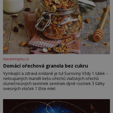
tisicereceptu.cz
Domácí ořechová granola bez cukru
Vynikající a zdravá snídaně je tu! Suroviny Vždy 1 šálek –
neloupaných mandlí kešu ořechů vlašských ořechů
slunečnicových semínek semínek dýně rozinek 3 šálky
ovesných vloček 1 lžíce mlet