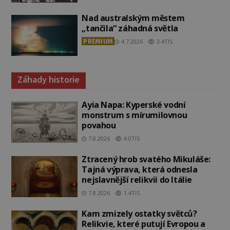
Nad australským městem
„tančila“ záhadná světla
PREMIUM
4.7.2026
3.4TIS
Záhady historie
Ayia Napa: Kyperské vodní
monstrum s mírumilovnou
povahou
7.8.2026
4.0TIS
Ztracený hrob svatého Mikuláše:
Tajná výprava, která odnesla
nejslavnější relikvii do Itálie
7.8.2026
1.4TIS
Kam zmizely ostatky světců?
Relikvie, které putují Evropou a