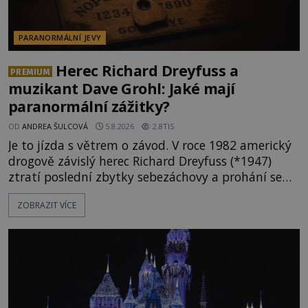
PARANORMÁLNÍ JEVY
Herec Richard Dreyfuss a
PREMIUM
muzikant Dave Grohl: Jaké mají
paranormální zážitky?
OD
ANDREA ŠULCOVÁ
5.8.2026
2.8TIS
Je to jízda s větrem o závod. V roce 1982 americký
drogově závislý herec Richard Dreyfuss (*1947)
ztratí poslední zbytky sebezáchovy a prohání se
po silnicích ve svém mercedesu jako utržený ze
ZOBRAZIT VÍCE
řetězu. Vše vyvrcholí katastrofou, když to Dreyfuss
napálí v plné rychlosti do stromu! Policie ve vraku
následně nalezne schovaný kokain. Tímto
momentem se slavnému