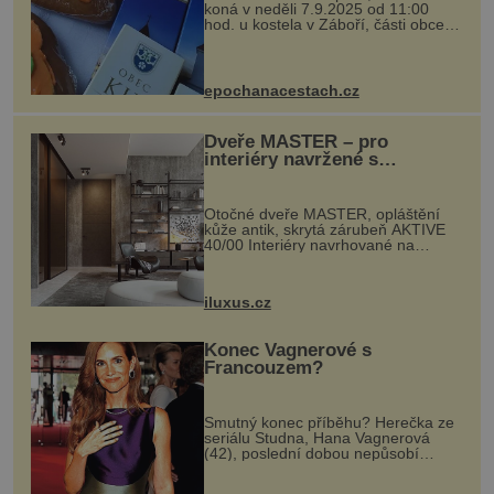
koná v neděli 7.9.2025 od 11:00
hod. u kostela v Záboří, části obce
Kly u Mělníka. V programu naleznete
komentovanou prohlídku kostela,
dobovou hudbu, řemesla, atrakce...
epochanacestach.cz
Dveře MASTER – pro
interiéry navržené s
rozumem i vášní!
Otočné dveře MASTER, opláštění
kůže antik, skrytá zárubeň AKTIVE
40/00 Interiéry navrhované na
zakázku často vyžadují atypické
rozměry nejen nábytku, ale i
otvorových prvků. Technické zázemí
iluxus.cz
dnes umož...
Konec Vagnerové s
Francouzem?
Smutný konec příběhu? Herečka ze
seriálu Studna, Hana Vagnerová
(42), poslední dobou nepůsobí
nejšťastněji. Ačkoli časy její anorexie
jsou už dávno pryč a opět se pyšnila