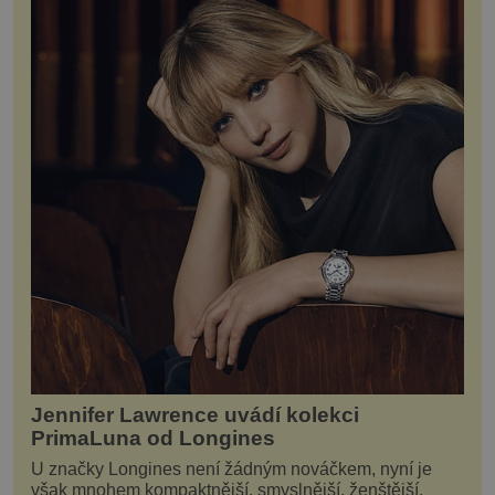
Jennifer Lawrence uvádí kolekci
PrimaLuna od Longines
U značky Longines není žádným nováčkem, nyní je
však mnohem kompaktnější, smyslnější, ženštější.