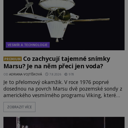
VESMÍR A TECHNOLOGIE
Co zachycují tajemné snímky
PREMIUM
Marsu? Je na něm přeci jen voda?
OD
ADRIANA VOJTÍŠKOVÁ
7.8.2026
978
Je to přelomový okamžik. V roce 1976 poprvé
dosednou na povrch Marsu dvě pozemské sondy z
amerického vesmírného programu Viking, které
jsou schopny pořídit fotografie záhadami
ZOBRAZIT VÍCE
opředené rudé planety. Viking 1 zde zaznamená
něco naprosto nečekaného. V marsovské oblasti
zvané Cydonie totiž zachytí podivný útvar
připomínající lidskou tvář. NASA (Národní úřad