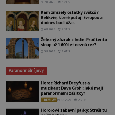
7.8.2026
1.2TIS
Kam zmizely ostatky světců?
Relikvie, které putují Evropou a
dodnes budí úžas
6.8.2026
2.3TIS
Železný zázrak z Indie: Proč tento
sloup už 1 600 let nezná rez?
5.8.2026
2.6TIS
Paranormální jevy
Herec Richard Dreyfuss a
muzikant Dave Grohl: Jaké mají
paranormální zážitky?
PREMIUM
5.8.2026
2.7TIS
Hororové zábavní parky: Straší tu