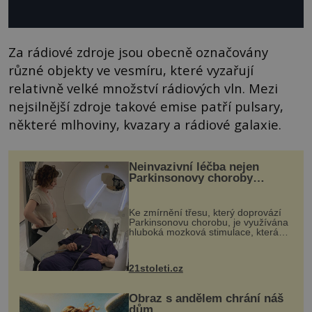
Za rádiové zdroje jsou obecně označovány
různé objekty ve vesmíru, které vyzařují
relativně velké množství rádiových vln. Mezi
nejsilnější zdroje takové emise patří pulsary,
některé mlhoviny, kvazary a rádiové galaxie.
Neinvazivní léčba nejen
Parkinsonovy choroby
pomocí ultrazvukové
„helmy“
Ke zmírnění třesu, který doprovází
Parkinsonovu chorobu, je využívána
hluboká mozková stimulace, která
však vyžaduje vysoce invazivní
zákrok. Ultrazvuk zase není vhodný
k dostatečně přesnému zacílení ...
21stoleti.cz
Obraz s andělem chrání náš
dům