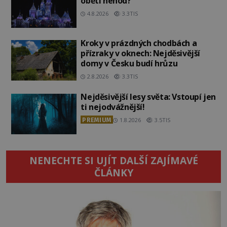
oběti nehod?
4.8.2026
3.3TIS
Kroky v prázdných chodbách a
přízraky v oknech: Nejděsivější
domy v Česku budí hrůzu
2.8.2026
3.3TIS
Nejděsivější lesy světa: Vstoupí jen
ti nejodvážnější!
PREMIUM
1.8.2026
3.5TIS
NENECHTE SI UJÍT DALŠÍ ZAJÍMAVÉ
ČLÁNKY