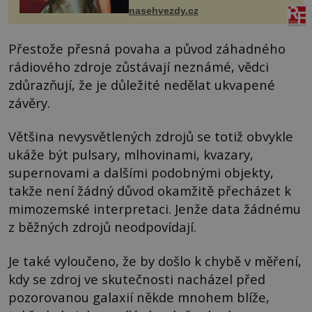
ženskými křivkami, najednou s...
nasehvezdy.cz
Přestože přesná povaha a původ záhadného
rádiového zdroje zůstávají neznámé, vědci
zdůrazňují, že je důležité nedělat ukvapené
závěry.
Většina nevysvětlených zdrojů se totiž obvykle
ukáže být pulsary, mlhovinami, kvazary,
supernovami a dalšími podobnými objekty,
takže není žádný důvod okamžitě přecházet k
mimozemské interpretaci. Jenže data žádnému
z běžných zdrojů neodpovídají.
Je také vyloučeno, že by došlo k chybě v měření,
kdy se zdroj ve skutečnosti nacházel před
pozorovanou galaxií někde mnohem blíže,