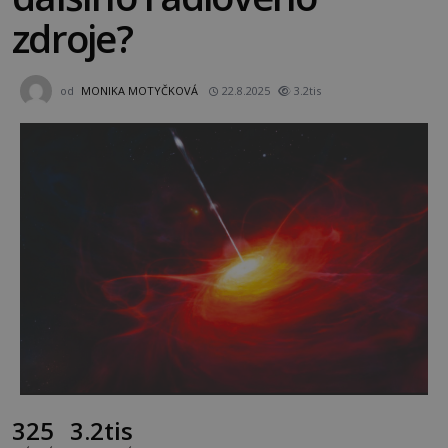
zdroje?
od
MONIKA MOTYČKOVÁ
22.8.2025
3.2tis
325
3.2tis