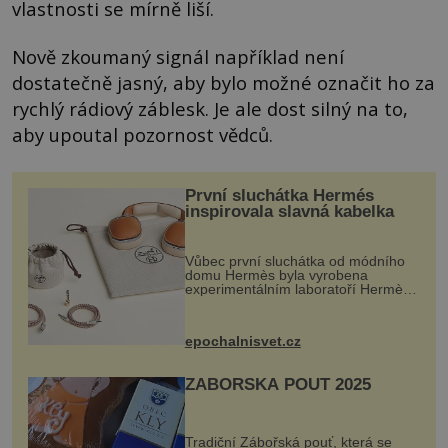
vlastnosti se mírně liší.
Nově zkoumaný signál například není
dostatečně jasný, aby bylo možné označit ho za
rychlý rádiový záblesk. Je ale dost silný na to,
aby upoutal pozornost vědců.
První sluchátka Hermés
inspirovala slavná kabelka
Vůbec první sluchátka od módního
domu Hermès byla vyrobena
experimentálním laboratoří Hermès
Ateliers Horizons. Elegantní gadget
si vyžádal dva roky vývoje a chlubí
se ručně šitou hovězí kůží a
epochalnisvet.cz
kovový...
ZÁBOŘSKÁ POUŤ 2025
Tradiční Zábořská pouť, která se