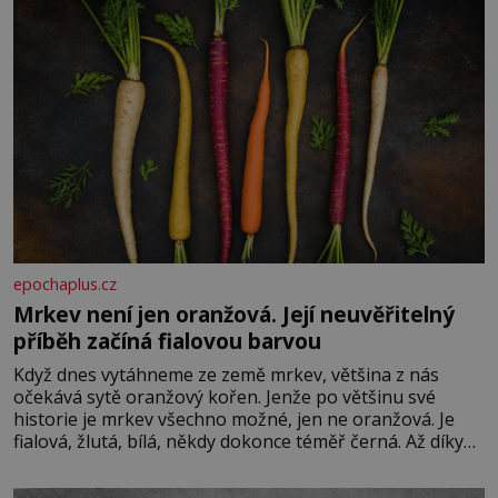
epochaplus.cz
Mrkev není jen oranžová. Její neuvěřitelný
příběh začíná fialovou barvou
Když dnes vytáhneme ze země mrkev, většina z nás
očekává sytě oranžový kořen. Jenže po většinu své
historie je mrkev všechno možné, jen ne oranžová. Je
fialová, žlutá, bílá, někdy dokonce téměř černá. Až díky
stovkám let pečlivého šlechtění se z ní stává zelenina,
bez které si českou zahradu ani nedokážeme představit.