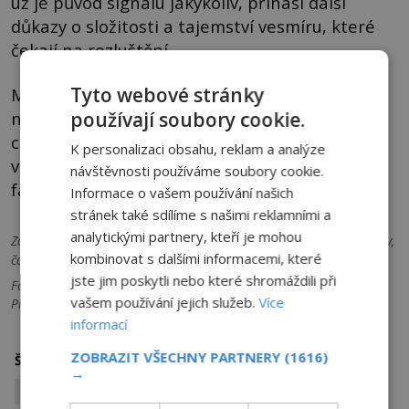
už je původ signálu jakýkoliv, přináší další
důkazy o složitosti a tajemství vesmíru, které
čekají na rozluštění.
Tyto webové stránky
Možná se za tímto signálem skrývá něco zcela
nového, dosud neznámého, co změní naše
používají soubory cookie.
chápání vesmíru. Důležité je však pokračovat
K personalizaci obsahu, reklam a analýze
ve výzkumu s otevřenou myslí a nechat se vést
návštěvnosti používáme soubory cookie.
fakty, nikoli spekulacemi.
Informace o vašem používání našich
stránek také sdílíme s našimi reklamními a
analytickými partnery, kteří je mohou
Zdroje informací:
wikipedia.org, nasa.gov, science.org, jpl.nasa.gov,
kombinovat s dalšími informacemi, které
částečně AI
jste jim poskytli nebo které shromáždili při
Foto: /www.newscientist.com, https://www.researchgate.net/ a
vašem používání jejich služeb.
Více
Pixabay
informací
astronomie
astronomové
galaxie
ZOBRAZIT VŠECHNY PARTNERY
(1616)
Štítky:
→
NGC 2082
radiový signál
vesmir