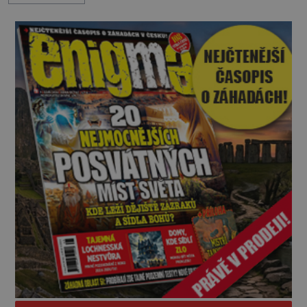
skrze reality do paralelních světů? O všech těchto
možnostech již desítky let vzrušeně diskutují
vědci, ufologo