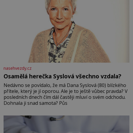
nasehvezdy.cz
Osamělá herečka Syslová všechno vzdala?
Nedávno se povídalo, že má Dana Syslová (80) blízkého
přítele, který je jí oporou. Ale je to ještě vůbec pravda? V
posledních dnech čím dál častěji mluví o svém odchodu.
Dohnala ji snad samota? Půs