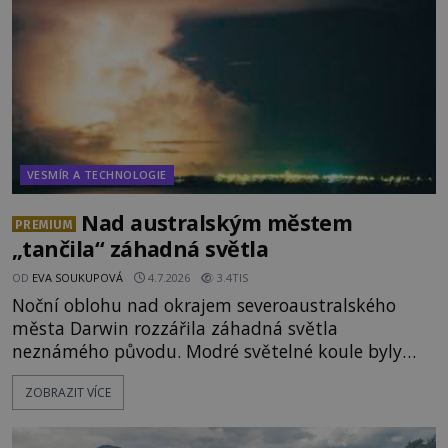
vydává
VESMÍR A TECHNOLOGIE
Nad australským městem
PREMIUM
„tančila“ záhadná světla
OD
EVA SOUKUPOVÁ
4.7.2026
3.4TIS
Noční oblohu nad okrajem severoaustralského
města Darwin rozzářila záhadná světla
neznámého původu. Modré světelné koule byly
viditelné nejméně dvacet minut, během nichž se
ZOBRAZIT VÍCE
opakovaně objevovaly a zase mizely. Svědek, který
úkaz zachytil na mobilní telefon, se domnívá, že
mohlo jít o návštěvu ze světa duchů. Záhadný