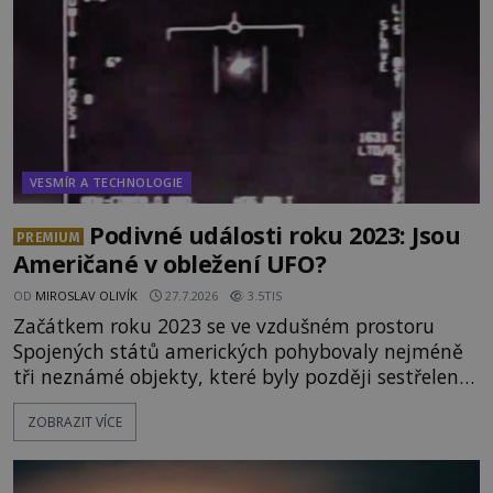
VESMÍR A TECHNOLOGIE
Podivné události roku 2023: Jsou
PREMIUM
Američané v obležení UFO?
OD
MIROSLAV OLIVÍK
27.7.2026
3.5TIS
Začátkem roku 2023 se ve vzdušném prostoru
Spojených států amerických pohybovaly nejméně
tři neznámé objekty, které byly později sestřeleny.
Do dnešních dnů nebyly trosky těchto létajících
ZOBRAZIT VÍCE
těles objeveny. Je možné, že šlo o nějaké nové
armádní výzkumné technologie? Nebo snad byly
mimozemského původu? Dne 4. února roku 2023