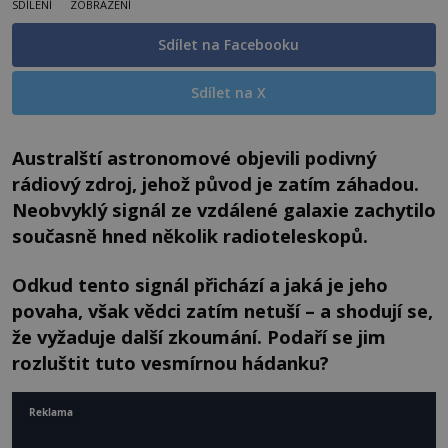
SDÍLENÍ
ZOBRAZENÍ
Sdílet na Facebooku
Sdílet na X
Australští astronomové objevili podivný
rádiový zdroj, jehož původ je zatím záhadou.
Neobvyklý signál ze vzdálené galaxie zachytilo
současně hned několik radioteleskopů.
Odkud tento signál přichází a jaká je jeho
povaha, však vědci zatím netuší – a shodují se,
že vyžaduje další zkoumání. Podaří se jim
rozluštit tuto vesmírnou hádanku?
Reklama