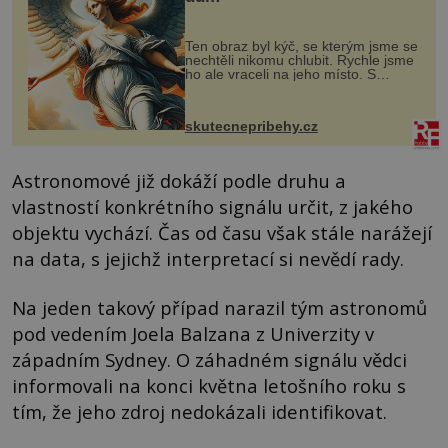
Ten obraz byl kýč, se kterým jsme se
nechtěli nikomu chlubit. Rychle jsme
ho ale vraceli na jeho místo. S
manželem Vaškem jsme si pořídili
chaloupku, takový domek na severu
Čech, kde jsme si naplánova...
skutecnepribehy.cz
Astronomové již dokáží podle druhu a
vlastností konkrétního signálu určit, z jakého
objektu vychází. Čas od času však stále narážejí
na data, s jejichž interpretací si nevědí rady.
Na jeden takový případ narazil tým astronomů
pod vedením Joela Balzana z Univerzity v
západním Sydney. O záhadném signálu vědci
informovali na konci května letošního roku s
tím, že jeho zdroj nedokázali identifikovat.