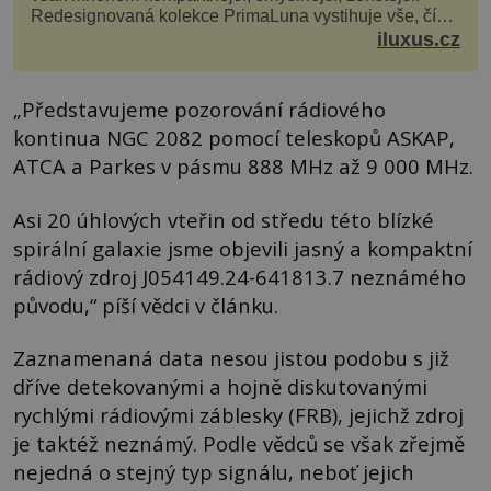
Redesignovaná kolekce PrimaLuna vystihuje vše, čím
je značka Longines dnes a čím byla i před sto dvacet...
iluxus.cz
„Představujeme pozorování rádiového
kontinua NGC 2082 pomocí teleskopů ASKAP,
ATCA a Parkes v pásmu 888 MHz až 9 000 MHz.
Asi 20 úhlových vteřin od středu této blízké
spirální galaxie jsme objevili jasný a kompaktní
rádiový zdroj J054149.24-641813.7 neznámého
původu,“ píší vědci v článku.
Zaznamenaná data nesou jistou podobu s již
dříve detekovanými a hojně diskutovanými
rychlými rádiovými záblesky (FRB), jejichž zdroj
je taktéž neznámý. Podle vědců se však zřejmě
nejedná o stejný typ signálu, neboť jejich