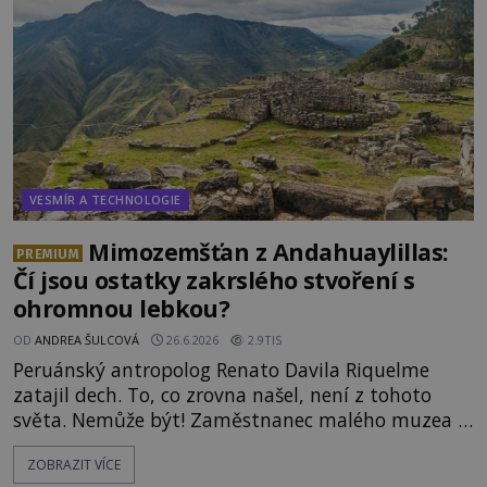
záznam okamžitě rozpoutal deb
VESMÍR A TECHNOLOGIE
Mimozemšťan z Andahuaylillas:
PREMIUM
Čí jsou ostatky zakrslého stvoření s
ohromnou lebkou?
OD
ANDREA ŠULCOVÁ
26.6.2026
2.9TIS
Peruánský antropolog Renato Davila Riquelme
zatajil dech. To, co zrovna našel, není z tohoto
světa. Nemůže být! Zaměstnanec malého muzea v
peruánském městečku Andahuaylillas nedaleko
ZOBRAZIT VÍCE
legendárního Cuzca pomalu sestupuje z posvátné