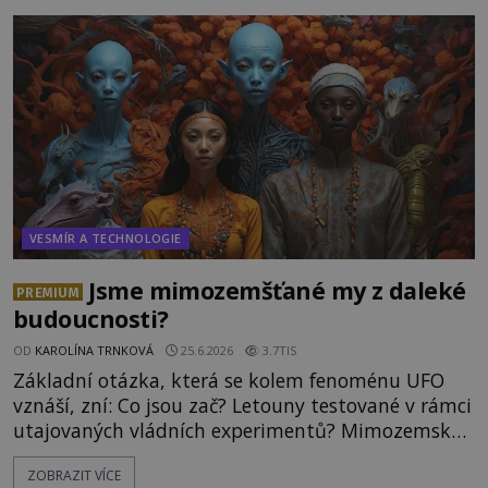
hory Apu a přemýšlí, jak s touto zprávou naloží.
Právě nalezl ostatky dvou mimozemšťanů! Vědci
nad nálezem kroutí hlavou. Už na
VESMÍR A TECHNOLOGIE
Jsme mimozemšťané my z daleké
PREMIUM
budoucnosti?
OD
KAROLÍNA TRNKOVÁ
25.6.2026
3.7TIS
Základní otázka, která se kolem fenoménu UFO
vznáší, zní: Co jsou zač? Letouny testované v rámci
utajovaných vládních experimentů? Mimozemské
vesmírné lodě plnící na Zemi nám neznámý úkol?
ZOBRAZIT VÍCE
Skokani mezi dimenzemi, putující po mostech