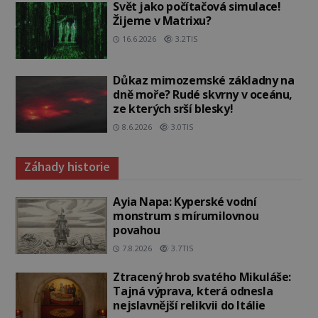
Svět jako počítačová simulace!
Žijeme v Matrixu?
16.6.2026
3.2TIS
Důkaz mimozemské základny na
dně moře? Rudé skvrny v oceánu,
ze kterých srší blesky!
8.6.2026
3.0TIS
Záhady historie
Ayia Napa: Kyperské vodní
monstrum s mírumilovnou
povahou
7.8.2026
3.7TIS
Ztracený hrob svatého Mikuláše:
Tajná výprava, která odnesla
nejslavnější relikvii do Itálie