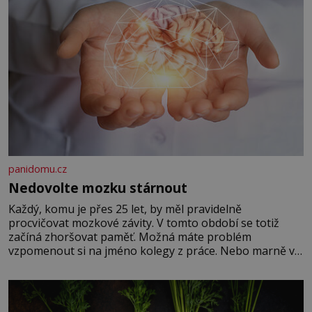
panidomu.cz
Nedovolte mozku stárnout
Každý, komu je přes 25 let, by měl pravidelně
procvičovat mozkové závity. V tomto období se totiž
začíná zhoršovat paměť. Možná máte problém
vzpomenout si na jméno kolegy z práce. Nebo marně v
paměti lovíte název knížky, kterou jste nedávno přečetli.
Je to opravdu tak, s věkem jako kdyby se paměť
rozhodla stávkovat. Cvičte