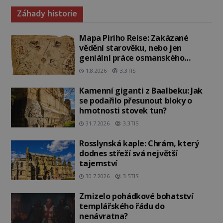
Záhady historie
Mapa Piriho Reise: Zakázané
vědění starověku, nebo jen
geniální práce osmanského
admirála?
1.8.2026
3.3TIS
Kamenní giganti z Baalbeku: Jak
se podařilo přesunout bloky o
hmotnosti stovek tun?
31.7.2026
3.3TIS
Rosslynská kaple: Chrám, který
dodnes střeží svá největší
tajemství
30.7.2026
3.5TIS
Zmizelo pohádkové bohatství
templářského řádu do
nenávratna?