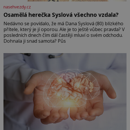
nasehvezdy.cz
Osamělá herečka Syslová všechno vzdala?
Nedávno se povídalo, že má Dana Syslová (80) blízkého
přítele, který je jí oporou. Ale je to ještě vůbec pravda? V
posledních dnech čím dál častěji mluví o svém odchodu.
Dohnala ji snad samota? Půs