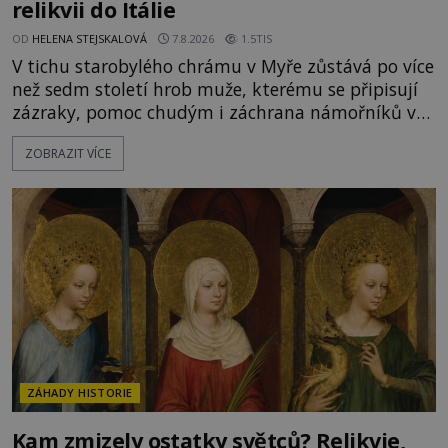
relikvii do Itálie
OD
HELENA STEJSKALOVÁ
7.8.2026
1.5TIS
V tichu starobylého chrámu v Myře zůstává po více
než sedm století hrob muže, kterému se připisují
zázraky, pomoc chudým i záchrana námořníků v
bouřích. Pak ale přichází rok 1087 a klidné místo
ZOBRAZIT VÍCE
se mění v dějiště podivné noční výpravy. Skupina
italských námořníků otevírá hrob svatého
Mikuláše a odváží jeho ostatky přes moře do Bari.
Je to zbožná záchrana před nebezpečím, nebo
promyšlená krádež,
ZÁHADY HISTORIE
Kam zmizely ostatky světců? Relikvie,