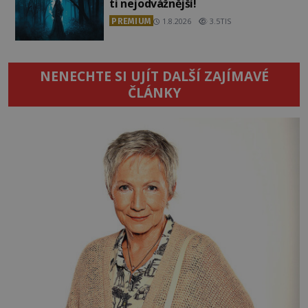
ti nejodvážnější!
PREMIUM
1.8.2026
3.5TIS
NENECHTE SI UJÍT DALŠÍ ZAJÍMAVÉ
ČLÁNKY