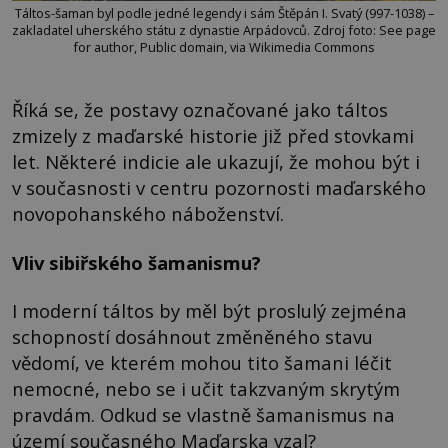
Táltos-šaman byl podle jedné legendy i sám Štěpán I. Svatý (997-1038) –
zakladatel uherského státu z dynastie Arpádovců. Zdroj foto: See page
for author, Public domain, via Wikimedia Commons
Říká se, že postavy označované jako táltos
zmizely z maďarské historie již před stovkami
let. Některé indicie ale ukazují, že mohou být i
v současnosti v centru pozornosti maďarského
novopohanského náboženství.
Vliv sibiřského šamanismu?
I moderní táltos by měl být proslulý zejména
schopností dosáhnout změněného stavu
vědomí, ve kterém mohou tito šamani léčit
nemocné, nebo se i učit takzvaným skrytým
pravdám. Odkud se vlastně šamanismus na
území současného Maďarska vzal?