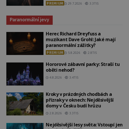
PREMIUM
29.7.2026
3.3TIS
Paranormální jevy
Herec Richard Dreyfuss a
muzikant Dave Grohl: Jaké mají
paranormální zážitky?
PREMIUM
5.8.2026
2.8TIS
Hororové zábavní parky: Straší tu
oběti nehod?
4.8.2026
3.4TIS
Kroky v prázdných chodbách a
přízraky v oknech: Nejděsivější
domy v Česku budí hrůzu
2.8.2026
3.3TIS
Nejděsivější lesy světa: Vstoupí jen