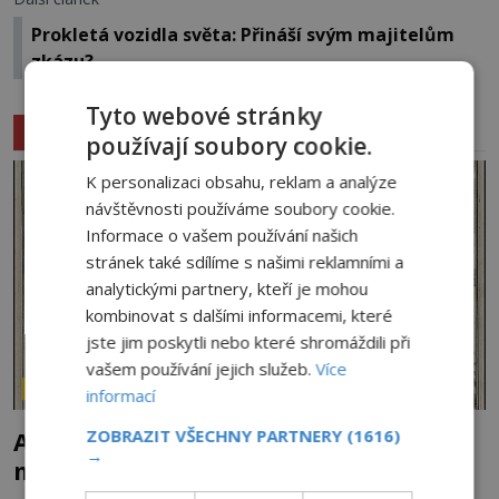
Prokletá vozidla světa: Přináší svým majitelům
zkázu?
Tyto webové stránky
Související články
používají soubory cookie.
K personalizaci obsahu, reklam a analýze
návštěvnosti používáme soubory cookie.
Informace o vašem používání našich
stránek také sdílíme s našimi reklamními a
analytickými partnery, kteří je mohou
kombinovat s dalšími informacemi, které
jste jim poskytli nebo které shromáždili při
vašem používání jejich služeb.
Více
ZÁHADY HISTORIE
informací
ZOBRAZIT VŠECHNY PARTNERY
(1616)
Ayia Napa: Kyperské vodní monstrum s
→
mírumilovnou povahou