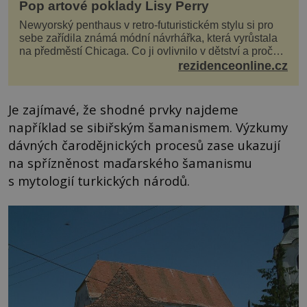
Pop artové poklady Lisy Perry
Newyorský penthaus v retro-futuristickém stylu si pro
sebe zařídila známá módní návrhářka, která vyrůstala
na předměstí Chicaga. Co ji ovlivnilo v dětství a proč
vypadá její domov právě takto? Interié...
rezidenceonline.cz
Je zajímavé, že shodné prvky najdeme
například se sibiřským šamanismem. Výzkumy
dávných čarodějnických procesů zase ukazují
na spřízněnost maďarského šamanismu
s mytologií turkických národů.