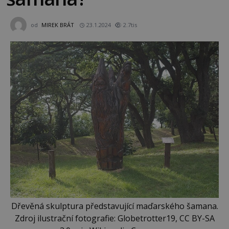
od
MIREK BRÁT
23.1.2024
2.7tis
Dřevěná skulptura představující maďarského šamana.
Zdroj ilustrační fotografie: Globetrotter19, CC BY-SA