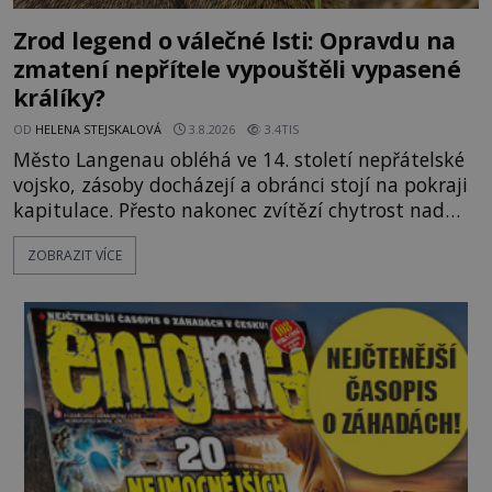
Zrod legend o válečné lsti: Opravdu na
zmatení nepřítele vypouštěli vypasené
králíky?
OD
HELENA STEJSKALOVÁ
3.8.2026
3.4TIS
Město Langenau obléhá ve 14. století nepřátelské
vojsko, zásoby docházejí a obránci stojí na pokraji
kapitulace. Přesto nakonec zvítězí chytrost nad
hrubou silou. Podle staré německé legendy vypustí
ZOBRAZIT VÍCE
obyvatelé za hradby dobře živeného králíka, aby
nepřítele přesvědčili, že uvnitř města je jídla stále
dost. Čas pracuje pro obléhatele. Ve městě ubývají
zásoby a každý den znamená další porci strádá