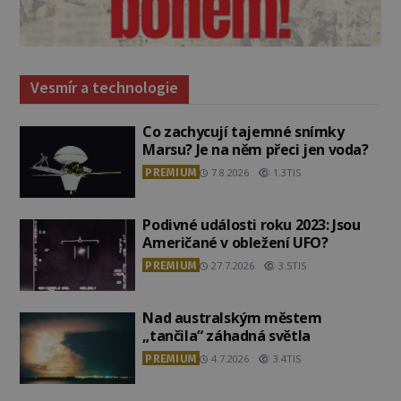
Vesmír a technologie
Co zachycují tajemné snímky
Marsu? Je na něm přeci jen voda?
PREMIUM
7.8.2026
1.3TIS
Podivné události roku 2023: Jsou
Američané v obležení UFO?
PREMIUM
27.7.2026
3.5TIS
Nad australským městem
„tančila“ záhadná světla
PREMIUM
4.7.2026
3.4TIS