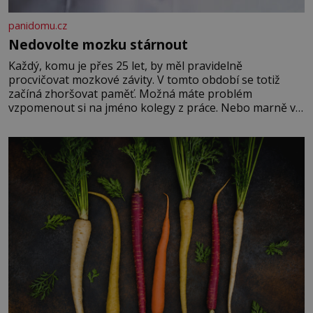
panidomu.cz
Nedovolte mozku stárnout
Každý, komu je přes 25 let, by měl pravidelně
procvičovat mozkové závity. V tomto období se totiž
začíná zhoršovat paměť. Možná máte problém
vzpomenout si na jméno kolegy z práce. Nebo marně v
paměti lovíte název knížky, kterou jste nedávno přečetli.
Je to opravdu tak, s věkem jako kdyby se paměť
rozhodla stávkovat. Cvičte