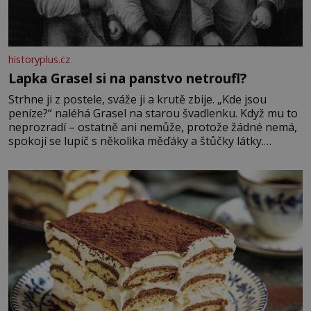
historyplus.cz
Lapka Grasel si na panstvo netroufl?
Strhne ji z postele, sváže ji a krutě zbije. „Kde jsou
peníze?“ naléhá Grasel na starou švadlenku. Když mu to
neprozradí – ostatně ani nemůže, protože žádné nemá,
spokojí se lupič s několika měďáky a štůčky látky.
Zraněná žena pár dní nato umírá. Je to muž nebývale
krutý. Jeho činy budí hrůzu ještě dlouho po jeho smrti