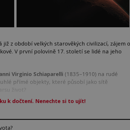
iž z období velkých starověkých civilizací, zájem 
ové. V první polovině 17. století se lidé na jeho
anni Virginio Schiaparelli
(1835–1910) na rudé
ouhlé přímé objekty, které působí jako sítě
rsu život?
ku k dočtení. Nenechte si to ujít!
vota?