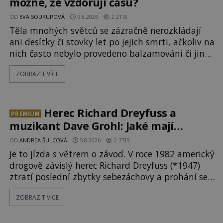
možné, že vzdorují času?
OD
EVA SOUKUPOVÁ
6.8.2026
2.2TIS
Těla mnohých světců se zázračně nerozkládají
ani desítky či stovky let po jejich smrti, ačkoliv na
nich často nebylo provedeno balzamování či jiné
pokusy o konzervaci. Neporušené ostatky bývají
ZOBRAZIT VÍCE
považovány za důkaz svatosti zemřelých. Jaké
tajemné síly těla významných náboženských
osobností ochraňují? Na hřbitově u kláštera
Milosrdných
Herec Richard Dreyfuss a
PREMIUM
muzikant Dave Grohl: Jaké mají
paranormální zážitky?
OD
ANDREA ŠULCOVÁ
5.8.2026
2.7TIS
Je to jízda s větrem o závod. V roce 1982 americký
drogově závislý herec Richard Dreyfuss (*1947)
ztratí poslední zbytky sebezáchovy a prohání se
po silnicích ve svém mercedesu jako utržený ze
ZOBRAZIT VÍCE
řetězu. Vše vyvrcholí katastrofou, když to
Dreyfuss napálí v plné rychlosti do stromu! Policie
ve vraku následně nalezne schovaný kokain.