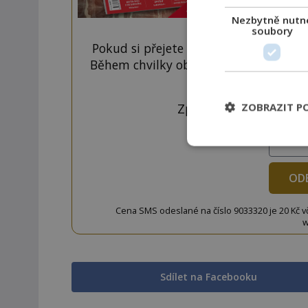
Nezbytně nutn
soubory
Pokud si přejete odemknout pouze ten
Během chvilky obdržíte číselný kód, k
tlačí
ZOBRAZIT P
Zprávu ve tvaru "CTU 
OD
Cena SMS odeslané na číslo 9033320 je 20 Kč vč. 
w
Sdílet na Facebooku