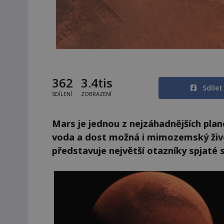
362
3.4tis
Sdíle
SDÍLENÍ
ZOBRAZENÍ
Mars je jednou z nejzáhadnějších plan
voda a dost možná i mimozemský živ
představuje největší otazníky spjaté 