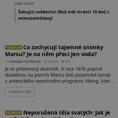
Další článek
Šokující svědectví: Muž měl strávit 10 dnů s
mimozemšťany!
Co zachycují tajemné snímky
PREMIUM
Marsu? Je na něm přeci jen voda?
OD
ADRIANA VOJTÍŠKOVÁ
7.8.2026
872
Je to přelomový okamžik. V roce 1976 poprvé
dosednou na povrch Marsu dvě pozemské sondy
z amerického vesmírného programu Viking, které
jsou schopny pořídit fotografie záhadami
ZOBRAZIT VÍCE
opředené rudé planety. Viking 1 zde zaznamená
něco naprosto nečekaného. V marsovské oblasti
zvané Cydonie totiž zachytí podivný útvar
připomínající lidskou tvář. NASA (Národní úřad
Neporušená těla svatých: Jak je
PREMIUM