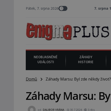
Pátek, 7. srpna 2026
7. srpna 1994
: Na amer
NEOBJASNĚNÉ
ZÁHADY
UDÁLOSTI
HISTORIE
Domů
Záhady Marsu: Byl zde někdy život?
Záhady Marsu: Byl
od
DALIBOR VRÁNA
30.7.2024
3.4tis