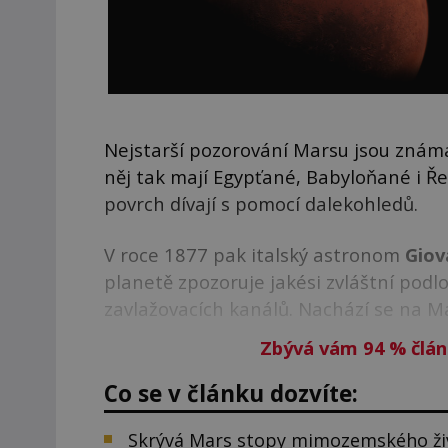
Nejstarší pozorování Marsu jsou známá j
něj tak mají Egypťané, Babyloňané i Řek
povrch dívají s pomocí dalekohledů.
V roce 1877 pak italský astronom
Giov
planetě zpozoruje jakési zvláštní podl
zavlažovacích kanálů. Nachází se na Ma
Zbývá vám 94
%
člán
Co se v článku dozvíte:
Skrývá Mars stopy mimozemského ži