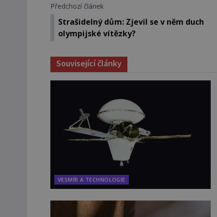
Předchozí článek
Strašidelný dům: Zjevil se v něm duch
olympijské vítězky?
Související články
VESMÍR A TECHNOLOGIE