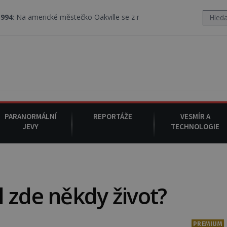
ické městečko Oakville se z nebe snáší podivná rosolovitá látka 
PARANORMÁLNÍ
REPORTÁŽE
VESMÍR A
JEVY
TECHNOLOGIE
 zde někdy život?
PREMIUM