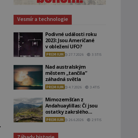
Vesmír a technologie
Podivné události roku
2023: Jsou Američané
o
v obležení UFO?
PREMIUM
27.7.2026
3.5TIS
Nad australským
městem „tančila“
záhadná světla
PREMIUM
4.7.2026
3.4TIS
Mimozemšťan z
Andahuaylillas: Čí jsou
ostatky zakrslého
stvoření s ohromnou
PREMIUM
26.6.2026
2.9TIS
lebkou?
Záhady historie