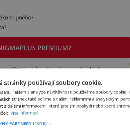
někoho jiného?
ta?
NIGMAPLUS PREMIUM?
 se naším
Premium
čtenářem a
odemkněte
si tento
i
tisíce
dalších
skvělých článků
.
 stránky používají soubory cookie.
 od nás obdržíte i celou řadu
hodnotných bonusů
!
bsahu, reklam a analýze návštěvnosti používáme soubory cookie. 
šich stránek také sdílíme s našimi reklamními a analytickými partn
ODEMKNOUT ČLÁNEK
s dalšími informacemi, které jste jim poskytli nebo které shromá
lužeb.
Více informací
CHNY PARTNERY
(1616) →