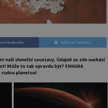
t na Facebooku
Sdílet na Twitteru
et naší sluneční soustavy. Údajně se zde nachází
ot! Může to tak opravdu být? ENIGMA
s rudou planetou!