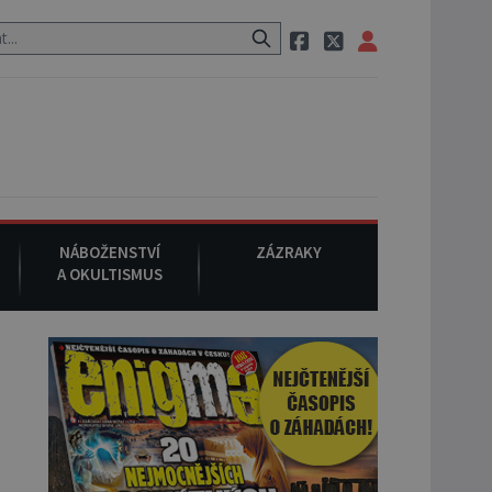
neznámého původu.
7. srpna 1994
: Na americké městečko Oakville
NÁBOŽENSTVÍ
ZÁZRAKY
A OKULTISMUS