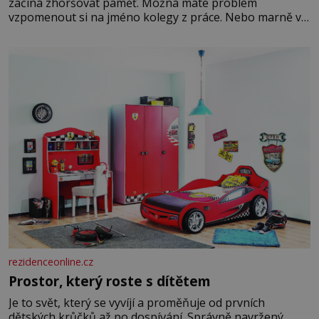
začíná zhoršovat paměť. Možná máte problém
vzpomenout si na jméno kolegy z práce. Nebo marně v
paměti lovíte název knížky, kterou jste nedávno přečetli.
Je to opravdu tak, s věkem jako kdyby se paměť
rozhodla stávkovat. Cvičte
rezidenceonline.cz
Prostor, který roste s dítětem
Je to svět, který se vyvíjí a proměňuje od prvních
dětských krůčků až po dospívání. Správně navržený