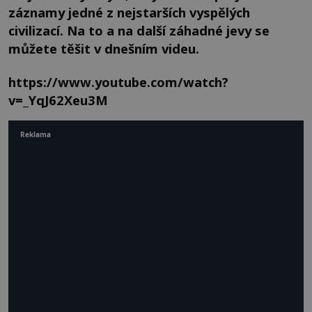
záznamy jedné z nejstarších vyspělých
civilizací. Na to a na další záhadné jevy se
můžete těšit v dnešním videu.
https://www.youtube.com/watch?
v=_YqJ62Xeu3M
Reklama