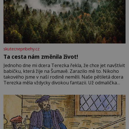
skutecnepribehy.cz
Ta cesta nám změnila život!
Jednoho dne mi dcera Terezka řekla, že chce jet navštívit
babičku, která žije na Šumavě. Zarazilo mě to. Nikoho
takového jsme v naší rodině neměli. Naše pětiletá dcera
Terezka měla vždycky divokou fantazii. Už odmalička
milovala svět pohádek. Každou chvilku mi říkala, že se jí
zdálo o jednorožcích, krásných princeznách, statečných
rytířích a létajících dracích.