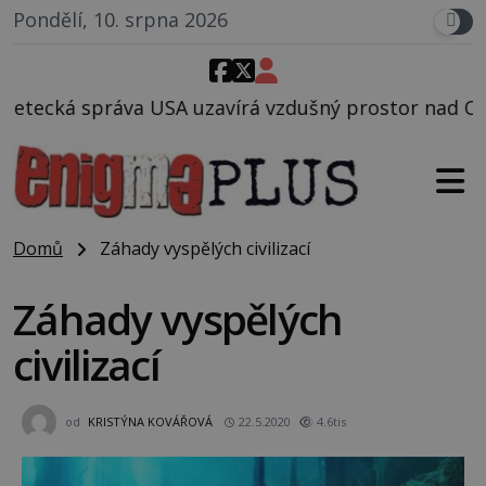
Pondělí, 10. srpna 2026
írá vzdušný prostor nad Oblastí 51, mohlo to souvis
Domů
Záhady vyspělých civilizací
Záhady vyspělých
civilizací
od
KRISTÝNA KOVÁŘOVÁ
22.5.2020
4.6tis