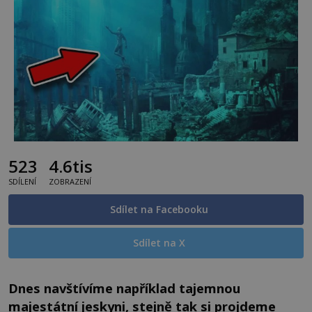
523
4.6tis
SDÍLENÍ
ZOBRAZENÍ
Sdílet na Facebooku
Sdílet na X
Dnes navštívíme například tajemnou
majestátní jeskyni, stejně tak si projdeme