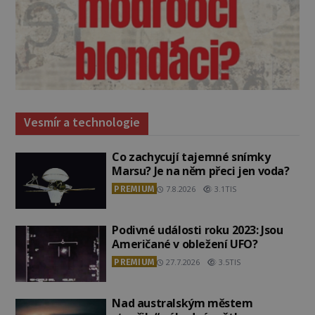
Vesmír a technologie
Co zachycují tajemné snímky
Marsu? Je na něm přeci jen voda?
PREMIUM
7.8.2026
3.1TIS
Podivné události roku 2023: Jsou
Američané v obležení UFO?
PREMIUM
27.7.2026
3.5TIS
Nad australským městem