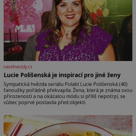
nasehvezdy.cz
Lucie Polišenská je inspirací pro jiné ženy
Sympatická hvězda seriálu Polabí Lucie Polišenská (40)
fanoušky pořádně překvapila. Žena, která je známa svou
přirozeností a na okázalou módu si příliš nepotrpí, se
vůbec poprvé postavila před objekti