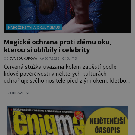
NÁBOŽENSTVÍ A OKULTISMUS
Magická ochrana proti zlému oku,
kterou si oblíbily i celebrity
OD
EVA SOUKUPOVÁ
20.7.2026
3.1TIS
Červená stužka uvázaná kolem zápěstí podle
lidové pověrčivosti v některých kulturách
ochraňuje svého nositele před zlým okem, kletbou,
která může přivodit neštěstí či nemoc. S tímto
ZOBRAZIT VÍCE
nenápadným symbolem magické ochrany lze
občas spatřit i různé celebrity včetně Madonny
nebo Leonarda DiCapria. Na Blízkém východě a v
židovských komunitách po celém světě, je