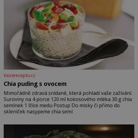
tisicereceptu.cz
Chia puding s ovocem
Mimořádně zdravá snídaně, která pohladí vaše zažívání.
Suroviny na 4 porce 120 ml kokosového mléka 30 g chia
semínek 1 lžíce medu Postup Do misky či přímo do
skleniček nasypeme chia semí