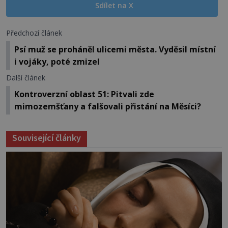
Sdílet na X
Předchozí článek
Psí muž se proháněl ulicemi města. Vyděsil místní
i vojáky, poté zmizel
Další článek
Kontroverzní oblast 51: Pitvali zde
mimozemšťany a falšovali přistání na Měsíci?
Související články