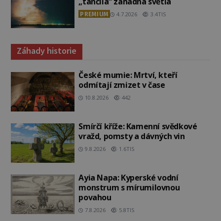
„tančila“ záhadná světla
PREMIUM
4.7.2026
3.4TIS
Záhady historie
České mumie: Mrtví, kteří
odmítají zmizet v čase
10.8.2026
442
Smírčí kříže: Kamenní svědkové
vražd, pomsty a dávných vin
9.8.2026
1.6TIS
Ayia Napa: Kyperské vodní
monstrum s mírumilovnou
povahou
7.8.2026
5.8TIS