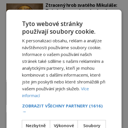
Ztracený hrob svatého Mikuláše:
Tajná výprava, která odnesla
nejslavnější relikvii do Itálie
Tyto webové stránky
7.8.2026
3.2TIS
používají soubory cookie.
Paranormální jevy
K personalizaci obsahu, reklam a analýze
návštěvnosti používáme soubory cookie.
Nešťastný duch oběšené milenky
Informace o vašem používání našich
děsí studentky
stránek také sdílíme s našimi reklamními a
8.8.2026
5.6TIS
analytickými partnery, kteří je mohou
kombinovat s dalšími informacemi, které
jste jim poskytli nebo které shromáždili při
Herec Richard Dreyfuss a
vašem používání jejich služeb.
Více
muzikant Dave Grohl: Jaké mají
paranormální zážitky?
informací
PREMIUM
5.8.2026
3.3TIS
ZOBRAZIT VŠECHNY PARTNERY
(1616)
→
Hororové zábavní parky: Straší tu
oběti nehod?
Nezbytně
Výkonové
Soubory
4.8.2026
3.5TIS