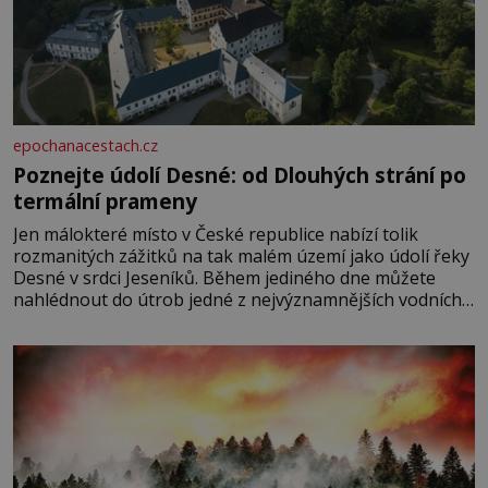
epochanacestach.cz
Poznejte údolí Desné: od Dlouhých strání po
termální prameny
Jen málokteré místo v České republice nabízí tolik
rozmanitých zážitků na tak malém území jako údolí řeky
Desné v srdci Jeseníků. Během jediného dne můžete
nahlédnout do útrob jedné z nejvýznamnějších vodních
elektráren v Evropě, vydat se na horské hřebeny, projet
se na koloběžce a den zakončit poznáváním památek ve
Velkých Losinách nebo v termálním