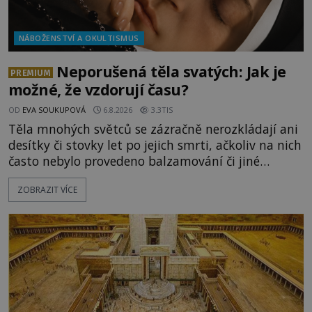
NÁBOŽENSTVÍ A OKULTISMUS
Neporušená těla svatých: Jak je
PREMIUM
možné, že vzdorují času?
OD
EVA SOUKUPOVÁ
6.8.2026
3.3TIS
Těla mnohých světců se zázračně nerozkládají ani
desítky či stovky let po jejich smrti, ačkoliv na nich
často nebylo provedeno balzamování či jiné
pokusy o konzervaci. Neporušené ostatky bývají
ZOBRAZIT VÍCE
považovány za důkaz svatosti zemřelých. Jaké
tajemné síly těla významných náboženských
osobností ochraňují? Na hřbitově u kláštera
Milosrdných