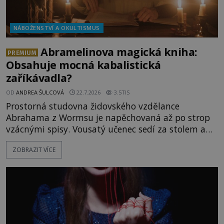
NÁBOŽENSTVÍ A OKULTISMUS
Abramelinova magická kniha:
PREMIUM
Obsahuje mocná kabalistická
zaříkávadla?
OD
ANDREA ŠULCOVÁ
22.7.2026
3.5TIS
Prostorná studovna židovského vzdělance
Abrahama z Wormsu je napěchovaná až po strop
vzácnými spisy. Vousatý učenec sedí za stolem a
před sebou má rozložený jeden z nejzáhadnějších
ZOBRAZIT VÍCE
magických textů. Jde o Abramelinův grimoár, který
sám sepsal. Skutečně do něj zaznamenal mocná
kouzla, jak si někteří myslí, nebo jde o pouhou
pověru? Už šest měsíců pobývá