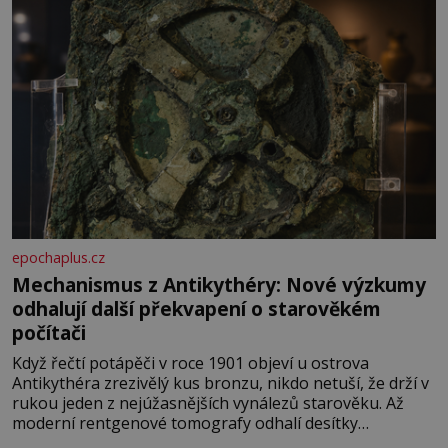
epochaplus.cz
Mechanismus z Antikythéry: Nové výzkumy
odhalují další překvapení o starověkém
počítači
Když řečtí potápěči v roce 1901 objeví u ostrova
Antikythéra zrezivělý kus bronzu, nikdo netuší, že drží v
rukou jeden z nejúžasnějších vynálezů starověku. Až
moderní rentgenové tomografy odhalí desítky
ozubených kol ukrytých uvnitř. Mechanismus z