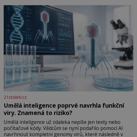
Antikythéry je dnes považován za nejstarší známý
analogový počítač na světě. Přesto ani po více než sto
letech výzkumu
21stoleti.cz
Umělá inteligence poprvé navrhla funkční
viry. Znamená to riziko?
Umělá inteligence už zdaleka nepíše jen texty nebo
počítačové kódy. Vědcům se nyní podařilo pomocí AI
navrhnout kompletní genomy virů, které následně v