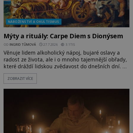
NÁBOŽENSTVÍ A OKULTISMUS
Mýty a rituály: Carpe Diem s Dionýsem
OD
INGRID TŮMOVÁ
27.7.2026
3.1TIS
Věnuje lidem alkoholický nápoj, bujaré oslavy a
radost ze života, ale i o mnoho tajemnější obřady,
které dráždí lidskou zvědavost do dnešních dní. Co
doopravdy představuje bůh, jemuž Římané říkají
ZOBRAZIT VÍCE
Bakchus? Mytologický příběh řeckého boha
Dionýsa není zrovna idylická pohádka. Bůh Zeus jej
zplodí se svou milenkou Semelou, což Diova žena
Héra nemůže nechat b