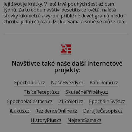
Její život je krátký. V létě trvá pouhých šest až osm
týdnů. Za tu dobu navštíví desetitisíce květů, nalétá
stovky kilometrů a vyrobí přibližně devět gramů medu –
zhruba jednu čajovou lžičku. Sama o sobě se může zdát
bezvýznamná. Teprve když se spojí s dalšími desítkami
tisíc příslušnic svého včelstva, vznikne jeden z
nejdokonalejších organismů
Navštivte také naše další internetové
projekty:
Epochaplus.cz
NašeHvězdy.cz
PaníDomu.cz
TisíceReceptů.cz
SkutečnéPříběhy.cz
EpochaNaCestach.cz
21Stoleti.cz
EpochálníSvět.cz
iLuxus.cz
RezidenceOnline.cz
DarujteČasopis.cz
HistoryPlus.cz
NejsemSama.cz