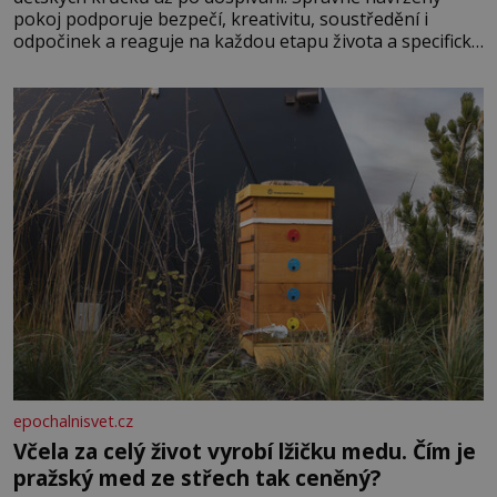
pokoj podporuje bezpečí, kreativitu, soustředění i
odpočinek a reaguje na každou etapu života a specifické
potřeby dítěte. Pro nejmenší je klíčová jednoduchost,
měkkost a bezpečí, proto by pokoj miminka měl působit
především klidně a útulně. Předškolní věk je
epochalnisvet.cz
Včela za celý život vyrobí lžičku medu. Čím je
pražský med ze střech tak ceněný?