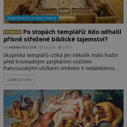
NÁBOŽENSTVÍ A OKULTISMUS
Po stopách templářů: Kdo odhalil
PREMIUM
přísně střežené biblické tajemství?
OD
ANDREA ŠULCOVÁ
2.8.2026
3.6TIS
Skupinka templářů utíká jen několik málo hodin
před hromadným zatýkáním nočními
francouzskými uličkami směrem k nedalekému
přístavu. Jeden z nich má přes ramena ranec s
ZOBRAZIT VÍCE
tajemným obsahem. Kapitán lodi už na ně čeká.
„Dejte to do podpalubí a připravte se. Za chvíli
vyplouváme,“ sdělí jim. „Kam máme namířeno,
kapitáne?“ zeptá se ho jeden z templářů. „Do Sk