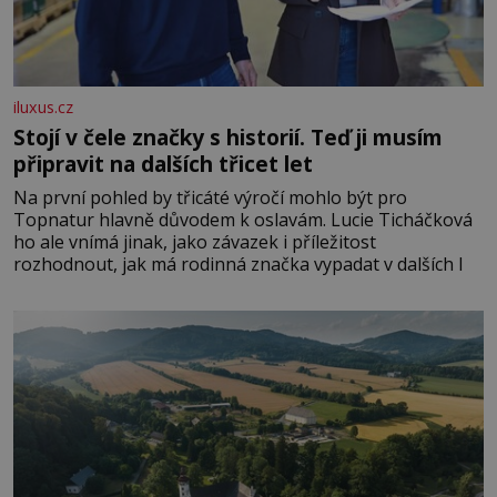
iluxus.cz
Stojí v čele značky s historií. Teď ji musím
připravit na dalších třicet let
Na první pohled by třicáté výročí mohlo být pro
Topnatur hlavně důvodem k oslavám. Lucie Ticháčková
ho ale vnímá jinak, jako závazek i příležitost
rozhodnout, jak má rodinná značka vypadat v dalších l