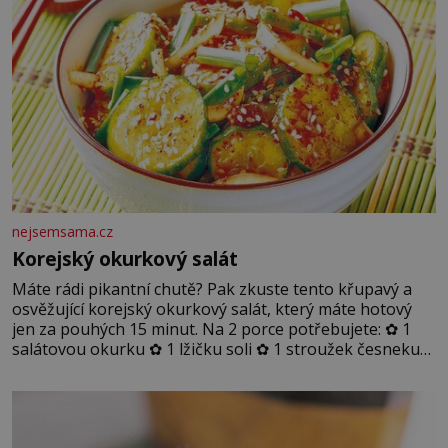
nejsemsama.cz
Korejský okurkový salát
Máte rádi pikantní chutě? Pak zkuste tento křupavý a
osvěžující korejský okurkový salát, který máte hotový
jen za pouhých 15 minut. Na 2 porce potřebujete: ✿ 1
salátovou okurku ✿ 1 lžičku soli ✿ 1 stroužek česneku
✿ 1 lžíci sójové omáčky ✿ 1 lžíci rýžového octa ✿ 1 lžičku
sezamového oleje ✿ 1 lžičku chilli ✿ 1 lžičku cukru ✿ 1
jarní cibulku ✿ 1 lžíci sezamových semínek