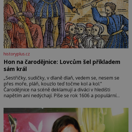
historyplus.cz
Hon na čarodějnice: Lovcům šel příkladem
sám král
„Sestřičky, sudičky, v dlaně dlaň, vedem se, nesem se
přes moře, pláň, kouzlo teď točme kol a kol.“
Čarodějnice na scéně deklamují a diváci v hledišti
napětím ani nedýchají. Píše se rok 1606 a populární
anglický dramatik William Shakespeare uvádí svou
Tragédii o Macbethovi. Napsal ji pro krále Jakuba I., jenž
v roce 1603 vystřídal