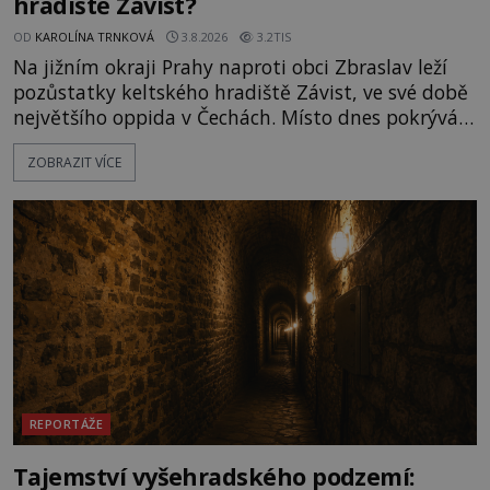
hradiště Závist?
OD
KAROLÍNA TRNKOVÁ
3.8.2026
3.2TIS
Na jižním okraji Prahy naproti obci Zbraslav leží
pozůstatky keltského hradiště Závist, ve své době
největšího oppida v Čechách. Místo dnes pokrývá
les, zbytky po kdysi monumentálním hradišti jsou
ZOBRAZIT VÍCE
ale v terénu patrné stále. Co dalšího tu po Keltech
zůstalo? Prozkoumejte to spolu s ENIGMOU! Na
vrch Hr
REPORTÁŽE
Tajemství vyšehradského podzemí: