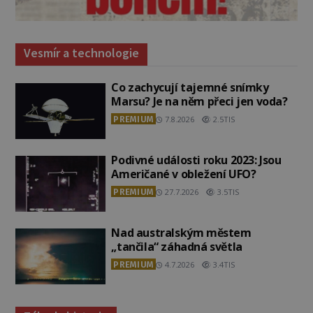
Vesmír a technologie
Co zachycují tajemné snímky
Marsu? Je na něm přeci jen voda?
PREMIUM
7.8.2026
2.5TIS
Podivné události roku 2023: Jsou
Američané v obležení UFO?
PREMIUM
27.7.2026
3.5TIS
Nad australským městem
„tančila“ záhadná světla
PREMIUM
4.7.2026
3.4TIS