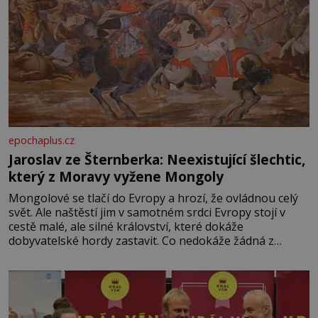
epochaplus.cz
Jaroslav ze Šternberka: Neexistující šlechtic,
který z Moravy vyžene Mongoly
Mongolové se tlačí do Evropy a hrozí, že ovládnou celý
svět. Ale naštěstí jim v samotném srdci Evropy stojí v
cestě malé, ale silné království, které dokáže
dobyvatelské hordy zastavit. Co nedokáže žádná z
asijských říší, co nedokážou Němci – to dokáže český
král. Nebo že by ne? Mongolové od roku 1223 postupují
podél Kaspického a Azovského moře,