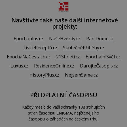
Navštivte také naše další internetové
projekty:
Epochaplus.cz
NašeHvězdy.cz
PaníDomu.cz
TisíceReceptů.cz
SkutečnéPříběhy.cz
EpochaNaCestach.cz
21Stoleti.cz
EpochálníSvět.cz
iLuxus.cz
RezidenceOnline.cz
DarujteČasopis.cz
HistoryPlus.cz
NejsemSama.cz
PŘEDPLATNÉ ČASOPISU
Každý měsíc do vaší schránky 108 strhujících
stran časopisu ENIGMA, nejčtenějšího
časopisu o záhadách na českém trhu!