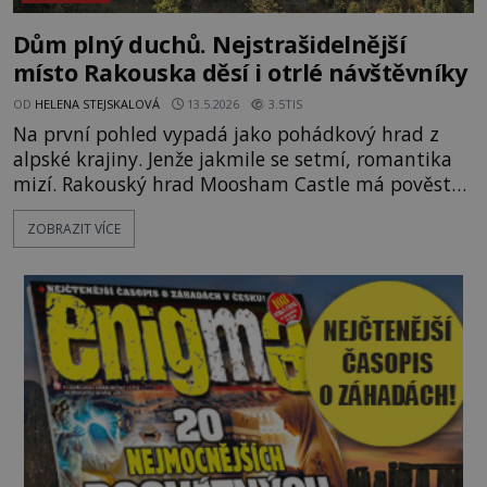
Dům plný duchů. Nejstrašidelnější
místo Rakouska děsí i otrlé návštěvníky
OD
HELENA STEJSKALOVÁ
13.5.2026
3.5TIS
Na první pohled vypadá jako pohádkový hrad z
alpské krajiny. Jenže jakmile se setmí, romantika
mizí. Rakouský hrad Moosham Castle má pověst
nejděsivějšího domu v celé zemi. Lidé tu údajně
ZOBRAZIT VÍCE
slyší kroky v prázdných chodbách, šeptání ze zdí i
nářek mrtvých. A záhadologové tvrdí, že zdejší
temná minulost mohla zanechat něco, co se
dodnes nepodařilo vysvětlit. Kamenný hrad stojí v
horách Salcburska u