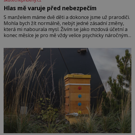
Hlas mě varuje před nebezpečím
S manželem máme dvě děti a dokonce jsme už prarodiči.
Mohla bych žít normálně, nebýt jedné zásadní změny,
která mi nabourala mysl. Živím se jako mzdová účetní a
konec měsíce je pro mě vždy velice psychicky náročným
obdobím. Od té chvíle, co máme vnoučata, mi dcera čím
dál častěji volá o pomoc, co se hlídání týče. Dalo by se