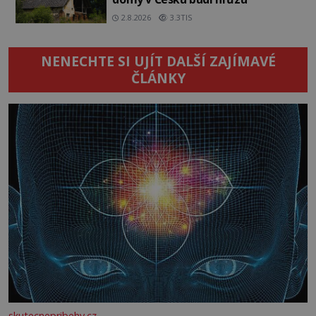
2.8.2026
3.3TIS
NENECHTE SI UJÍT DALŠÍ ZAJÍMAVÉ
ČLÁNKY
skutecnepribehy.cz