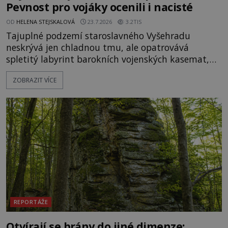
Pevnost pro vojáky ocenili i nacisté
OD
HELENA STEJSKALOVÁ
23.7.2026
3.2TIS
Tajuplné podzemí staroslavného Vyšehradu
neskrývá jen chladnou tmu, ale opatrovává
spletitý labyrint barokních vojenských kasemat,
zapomenuté chrámy a vzácné národní poklady.
ZOBRAZIT VÍCE
Hluboko uvnitř mohutné skály nad řekou Vltavou
pulzuje skrytá historie, která se dodnes úspěšně
vyhýbá shonu moderní metropole. Místo, ke
kterému se vážou nejstarší české mýty, ve svých
temných útrobách střeží monumentální
REPORTÁŽE
Otvírají se brány do jiné dimenze: