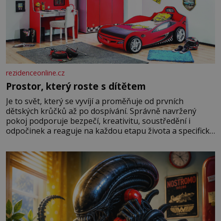
rezidenceonline.cz
Prostor, který roste s dítětem
Je to svět, který se vyvíjí a proměňuje od prvních
dětských krůčků až po dospívání. Správně navržený
pokoj podporuje bezpečí, kreativitu, soustředění i
odpočinek a reaguje na každou etapu života a specifické
potřeby dítěte. Pro nejmenší je klíčová jednoduchost,
měkkost a bezpečí, proto by pokoj miminka měl působit
především klidně a útulně. Předškolní věk je