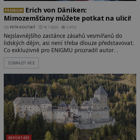
Erich von Däniken:
PREMIUM
Mimozemšťany můžete potkat na ulici!
OD
PETR KOUTSKÝ
18.7.2026
3.4TIS
Nejslavnějšího zastánce zásahů vesmířanů do
lidských dějin, asi není třeba dlouze představovat.
Co exkluzivně pro ENIGMU prozradil autor
Vzpomínek na budoucnost, švýcarský badatel
ZOBRAZIT VÍCE
Erich von Däniken? Orbitální stanice Viking 1
přelétá na oběžné dráze nad rudou planetou. Když
je umělá družice od povrchu Marsu vzdálena asi
1873 kilometrů, nachá
REPORTÁŽE