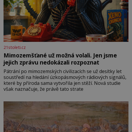
21stoleti.cz
Mimozemšťané už možná volali. Jen jsme
jejich zprávu nedokázali rozpoznat
Pátrání po mimozemských civilizacích se už desítky let
soustředí na hledání úzkopásmových rádiových signálů,
které by příroda sama vytvořila jen stěží. Nová studie
však naznačuje, že právě tato strate