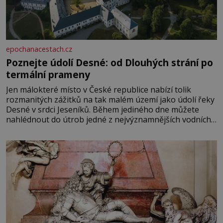
epochanacestach.cz
Poznejte údolí Desné: od Dlouhých strání po
termální prameny
Jen málokteré místo v České republice nabízí tolik
rozmanitých zážitků na tak malém území jako údolí řeky
Desné v srdci Jeseníků. Během jediného dne můžete
nahlédnout do útrob jedné z nejvýznamnějších vodních
elektráren v Evropě, vydat se na horské hřebeny, projet
se na koloběžce a den zakončit poznáváním památek ve
Velkých Losinách nebo v termálním