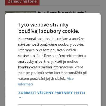
Záhady historie
Ayia Napa: Kyperské vodní
monstrum s mírumilovnou
povahou
Tyto webové stránky
7.8.2026
5.2TIS
používají soubory cookie.
Ztracený hrob svatého Mikuláše:
K personalizaci obsahu, reklam a analýze
Tajná výprava, která odnesla
návštěvnosti používáme soubory cookie.
nejslavnější relikvii do Itálie
Informace o vašem používání našich
7.8.2026
2.7TIS
stránek také sdílíme s našimi reklamními a
analytickými partnery, kteří je mohou
Kam zmizely ostatky světců?
kombinovat s dalšími informacemi, které
Relikvie, které putují Evropou a
dodnes budí úžas
jste jim poskytli nebo které shromáždili při
vašem používání jejich služeb.
Více
6.8.2026
3.2TIS
informací
Železný zázrak z Indie: Proč tento
sloup už 1 600 let nezná rez?
ZOBRAZIT VŠECHNY PARTNERY
(1616)
→
5.8.2026
3.0TIS