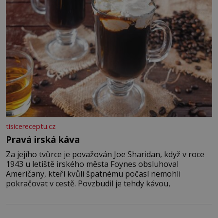
tisicereceptu.cz
Pravá irská káva
Za jejího tvůrce je považován Joe Sharidan, když v roce
1943 u letiště irského města Foynes obsluhoval
Američany, kteří kvůli špatnému počasí nemohli
pokračovat v cestě. Povzbudil je tehdy kávou,