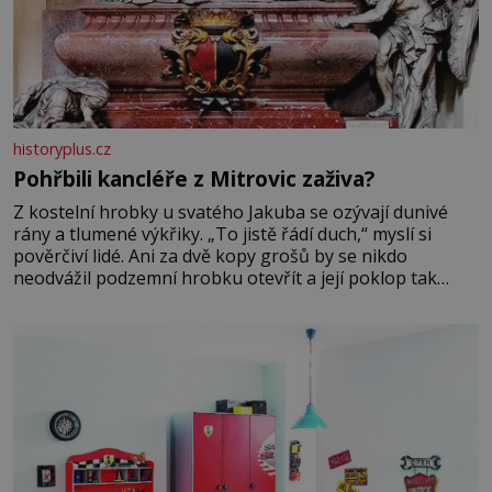
historyplus.cz
Pohřbili kancléře z Mitrovic zaživa?
Z kostelní hrobky u svatého Jakuba se ozývají dunivé
rány a tlumené výkřiky. „To jistě řádí duch,“ myslí si
pověrčiví lidé. Ani za dvě kopy grošů by se nikdo
neodvážil podzemní hrobku otevřít a její poklop tak
raději jen skrápí svěcenou vodou. Za několik dní divné
burácení skutečně ustane. Když o mnoho let později
hrobku