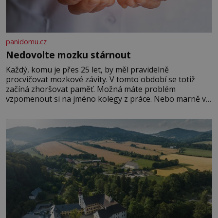
panidomu.cz
Nedovolte mozku stárnout
Každý, komu je přes 25 let, by měl pravidelně
procvičovat mozkové závity. V tomto období se totiž
začíná zhoršovat paměť. Možná máte problém
vzpomenout si na jméno kolegy z práce. Nebo marně v
paměti lovíte název knížky, kterou jste nedávno přečetli.
Je to opravdu tak, s věkem jako kdyby se paměť
rozhodla stávkovat. Cvičte