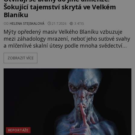
Šokující tajemství skrytá ve Velkém
Blaníku
OD
HELENA STEJSKALOVÁ
21.7.2026
3.4TIS
Mýty opředený masiv Velkého Blaníku vzbuzuje
mezi záhadology mrazení, neboť jeho suťové svahy
a mlčenlivé skalní útesy podle mnoha svědectví
fungují jako anomální zóny, kde selhává lidské
ZOBRAZIT VÍCE
vnímání času i prostoru. Geologické anomálie hory
nenechávají nikoho chladným a esoterici i
badatelé zde odkrývají indicie, které propojují
prastaré pohanské kulty, keltské svatyně a zprávy
o lidech, kteří v
REPORTÁŽE