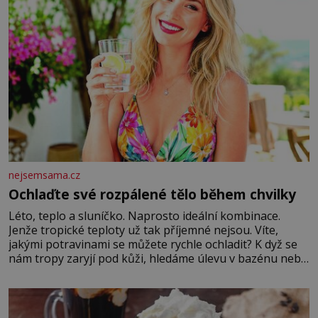
nejsemsama.cz
Ochlaďte své rozpálené tělo během chvilky
Léto, teplo a sluníčko. Naprosto ideální kombinace.
Jenže tropické teploty už tak příjemné nejsou. Víte,
jakými potravinami se můžete rychle ochladit? K dyž se
nám tropy zaryjí pod kůži, hledáme úlevu v bazénu nebo
pomocí klimatizace. Jenže ne vždycky můžeme být v jejich
blízkosti. Nemusíte však zoufat. Pokud budete mít
promyšlený jídelníček, žadné pařáky si na vás