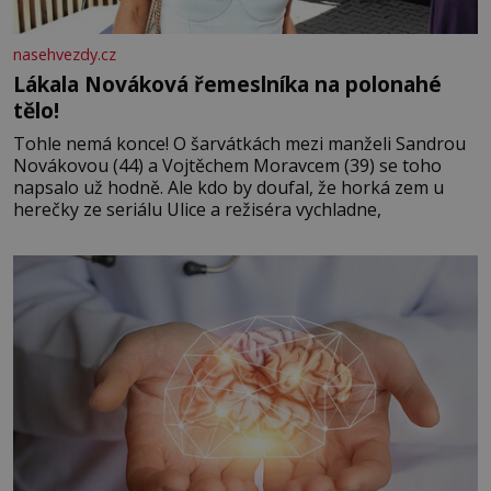
nasehvezdy.cz
Lákala Nováková řemeslníka na polonahé
tělo!
Tohle nemá konce! O šarvátkách mezi manželi Sandrou
Novákovou (44) a Vojtěchem Moravcem (39) se toho
napsalo už hodně. Ale kdo by doufal, že horká zem u
herečky ze seriálu Ulice a režiséra vychladne,