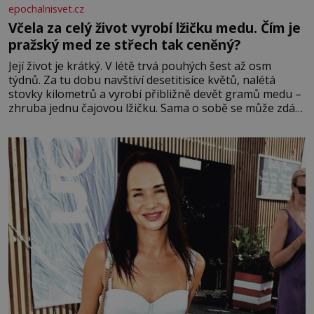
epochalnisvet.cz
Včela za celý život vyrobí lžičku medu. Čím je
pražský med ze střech tak ceněný?
Její život je krátký. V létě trvá pouhých šest až osm
týdnů. Za tu dobu navštíví desetitisíce květů, nalétá
stovky kilometrů a vyrobí přibližně devět gramů medu –
zhruba jednu čajovou lžičku. Sama o sobě se může zdát
bezvýznamná. Teprve když se spojí s dalšími desítkami
tisíc příslušnic svého včelstva, vznikne jeden z
nejdokonalejších organismů