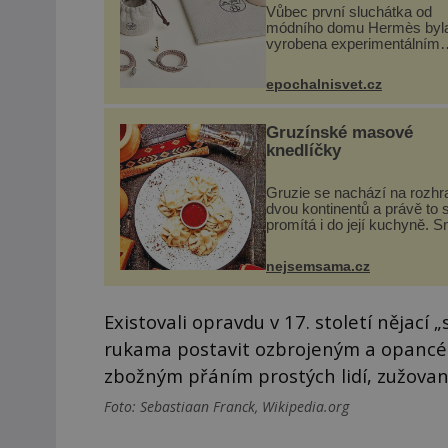
Vůbec první sluchátka od
módního domu Hermès byl
vyrobena experimentálním
laboratoří Hermès Ateliers
Horizons. Elegantní gadget 
epochalnisvet.cz
vyžádal dva roky vývoje a c
se ručně šitou hovězí kůží 
kovový...
Gruzínské masové
knedlíčky
Gruzie se nachází na rozhr
dvou kontinentů a právě to 
promítá i do její kuchyně. S
se v ní evropské a asijské 
a díky tomu vznikají rozman
nejsemsama.cz
chuťově bohaté pokrmy, kte
rozhodně st...
Existovali opravdu v 17. století nějací
rukama postavit ozbrojeným a opancé
zbožným přáním prostých lidí, zužova
Foto: Sebastiaan Franck, Wikipedia.org