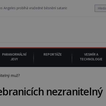
obíhá vražedné běsnění satanistického gangu vedeného Charlesem M
PARANORMÁLNÍ
REPORTÁŽE
VESMÍR A
JEVY
TECHNOLOGIE
itelný muž?
ebranicích nezranitelný