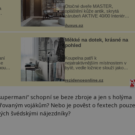
Otočné dveře MASTER,
a
opláštění kůže antik, skrytá
zárubeň AKTIVE 40/00 Interiéry
navrhované na zakázku často
si
vyžadují atypické rozměry nejen
iluxus.cz
hlubí
nábytku, ale i otvorových prvků.
a
Technické zázemí dnes umož...
Měkké na dotek, krásné na
pohled
aní
Koupelna patří k
se
nejatraktivnějším místnostem v
noubí
bytě, vedle ložnice slouží jako
chutě
místo pro relaxaci a odpočinek.
ité a
Koupelnový textil – ručníky,
rezidenceonline.cz
ré
osušky a koberečky – mohou
jako mávnutím kouzelného
proutku...
 „supermani“ schopní se beze zbroje a jen s holýma
řovaným vojákům? Nebo je pověst o fextech pouz
ných švédskými nájezdníky?