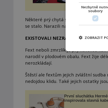
Nezbytně nutn
soubory
Některé prý chytá sebranický soused do
se stalo. Narazili na fexta. Už jste ten
EXISTOVALI NEZRANITELNÍ FEXTI?
ZOBRAZIT P
Fext neboli zmrzlík je prý kovovou kulí
narodil v plodovém obalu. Fext žije dél
nerozkládají.
Štěstí ale fextům jejich zvláštní sudba 
nedojdou klidu. Také jejich ostatky js
První sluchátka Hermé
inspirovala slavná kab