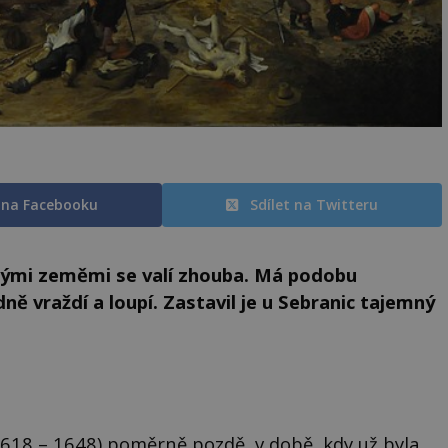
t na Facebooku
Sdílet na Twitteru
českými zeměmi se valí zhouba. Má podobu
ně vraždí a loupí. Zastavil je u Sebranic tajemný
(1618 – 1648) poměrně pozdě, v době, kdy už byla