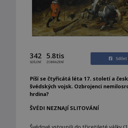
342
5.8tis
Sdíle
SDÍLENÍ
ZOBRAZENÍ
Píší se čtyřicátá léta 17. století a 
švédských vojsk. Ozbrojenci nemilosrd
hrdina?
ŠVÉDI NEZNAJÍ SLITOVÁNÍ
Švédové vstoupili do třicetileté války 