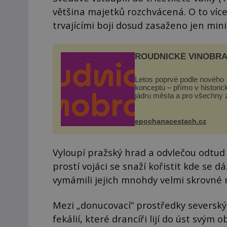
většina majetků rozchvácená. O to více 
trvajícími boji dosud zasaženo jen min
ROUDNICKÉ VINOBRA
Letos poprvé podle nového
konceptu – přímo v histori
jádru města a pro všechny 
zdarma. Hlavní program se
odehraje na Karlově a Hus
náměstí. Návštěvníci se m
epochanacestach.cz
těšit na víno, burčák, pes...
Vyloupí pražský hrad a odvlečou odtud r
prostí vojáci se snaží kořistit kde se d
vymámili jejich mnohdy velmi skrovné 
Mezi „donucovací“ prostředky severskýc
fekálií, které drancíři lijí do úst svým 