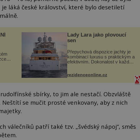
je láká české království, které bylo desetiletí
imálně.
NÍ
Lady Lara jako plovoucí
sen
Přepychová dispozice jachty je
ckém
kombinací luxusu s praktickým a
zcela
efektivním. Dokonalost v každém
detailu představuje značka Fendi
ově
Casa, kterou byly vybaveny její
ohou
rezidenceonline.cz
paluby. Monacký přístav nabízí
každoročn...
udolfínské sbírky, to jim ale nestačí. Obzvláště
á. Neštítí se mučit prosté venkovany, aby z nich
majetky.
h válečníků patří také tzv. „švédský nápoj“, směs
obětem.