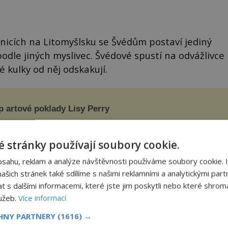
icích na Litomyšlsku se Švédům postaví jediný
odle jiných myslivec. Švédové spustí na odvážlivce
 kulky od něj odskakují.
p artové poklady Lisy Perry
yorský penthaus v retro-futuristickém stylu si pro sebe
ídila známá módní návrhářka, která vyrůstala na předměstí
caga. Co ji ovlivnilo v dětství a proč vypadá její domov právě
 stránky používají soubory cookie.
o? Interié...
bsahu, reklam a analýze návštěvnosti používáme soubory cookie. 
šich stránek také sdílíme s našimi reklamními a analytickými partn
s dalšími informacemi, které jste jim poskytli nebo které shromá
lužeb.
Více informací
CHNY PARTNERY
(1616) →