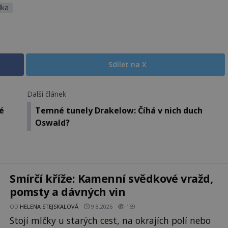
lka
Sdílet na X
Další článek
é
Temné tunely Drakelow: Číhá v nich duch
Oswald?
Smírčí kříže: Kamenní svědkové vražd,
pomsty a dávných vin
OD
HELENA STEJSKALOVÁ
9.8.2026
169
Stojí mlčky u starých cest, na okrajích polí nebo