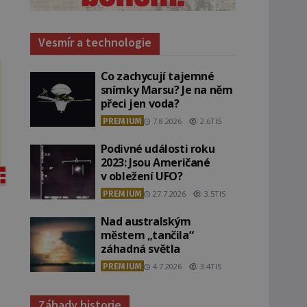
Vesmír a technologie
Co zachycují tajemné
snímky Marsu? Je na něm
přeci jen voda?
PREMIUM
7.8.2026
2.6TIS
Podivné události roku
2023: Jsou Američané
v obležení UFO?
PREMIUM
27.7.2026
3.5TIS
Nad australským
městem „tančila“
záhadná světla
PREMIUM
4.7.2026
3.4TIS
Záhady historie