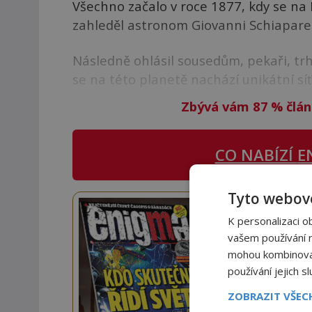
Všechno začalo v roce 1877, kdy se n
zahleděl astronom Giovanni Schiaparell
Následně ohlásil sousedům, pekaři, tr
se na této planetě nachází unikátní sí
Zbývá vám 87
%
člán
CO NABÍZÍ
E
Tyto webové
Staňte
K personalizaci o
vašem používání na
Navíc
mohou kombinovat 
používání jejich s
ZOBRAZIT VŠE