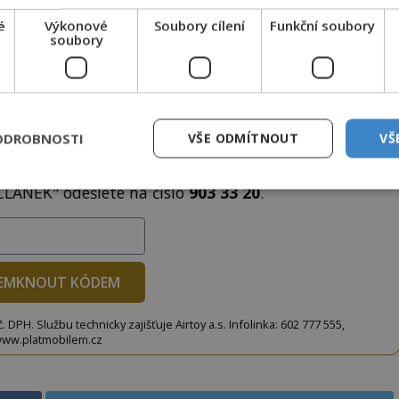
é
Výkonové
Soubory cílení
Funkční soubory
soubory
to článek, můžete tak učinit zasláním jediné SMS.
terý opíšete do následujícího okénka a kliknutím na
ODROBNOSTI
VŠE ODMÍTNOUT
VŠ
tko jej odemknete.
CLANEK" odešlete na číslo
903 33 20
.
EMKNOUT KÓDEM
DPH. Službu technicky zajišťuje Airtoy a.s. Infolinka: 602 777 555,
ww.platmobilem.cz