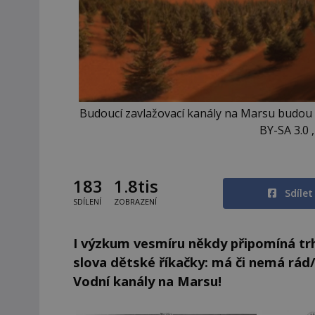
Budoucí zavlažovací kanály na Marsu budou mí
BY-SA 3.0
183
1.8tis
Sdíle
SDÍLENÍ
ZOBRAZENÍ
I výzkum vesmíru někdy připomíná trhá
slova dětské říkačky: má či nemá rád
Vodní kanály na Marsu!