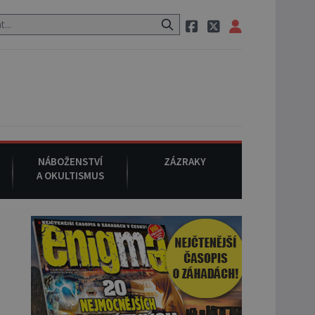
 neznámého původu.
7. srpna 1994
: Na americké městečko Oakville
NÁBOŽENSTVÍ
ZÁZRAKY
A OKULTISMUS