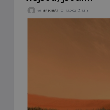
od
MIREK BRÁT
14.1.2022
1.8tis