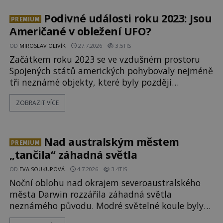
zvané Cydonie totiž zachytí podivný útvar
připomínající lidskou tvář. NASA (Národní úřad
Podivné události roku 2023: Jsou
PREMIUM
Američané v obležení UFO?
OD
MIROSLAV OLIVÍK
27.7.2026
3.5TIS
Začátkem roku 2023 se ve vzdušném prostoru
Spojených států amerických pohybovaly nejméně
tři neznámé objekty, které byly později
sestřeleny. Do dnešních dnů nebyly trosky těchto
ZOBRAZIT VÍCE
létajících těles objeveny. Je možné, že šlo o nějaké
nové armádní výzkumné technologie? Nebo snad
byly mimozemského původu? Dne 4. února roku
2023 vydává
Nad australským městem
PREMIUM
„tančila“ záhadná světla
OD
EVA SOUKUPOVÁ
4.7.2026
3.4TIS
Noční oblohu nad okrajem severoaustralského
města Darwin rozzářila záhadná světla
neznámého původu. Modré světelné koule byly
viditelné nejméně dvacet minut, během nichž se