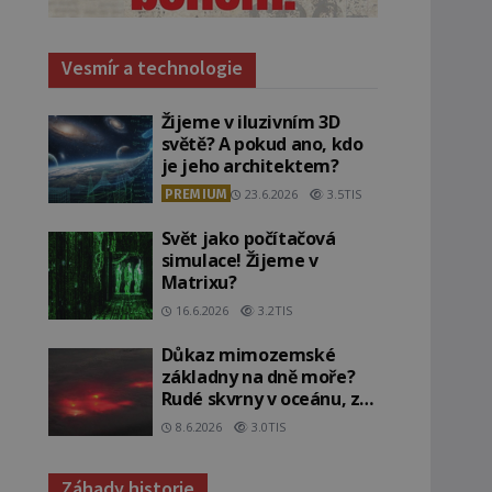
Vesmír a technologie
Žijeme v iluzivním 3D
světě? A pokud ano, kdo
je jeho architektem?
PREMIUM
23.6.2026
3.5TIS
Svět jako počítačová
simulace! Žijeme v
Matrixu?
16.6.2026
3.2TIS
Důkaz mimozemské
základny na dně moře?
Rudé skvrny v oceánu, ze
kterých srší blesky!
8.6.2026
3.0TIS
Záhady historie