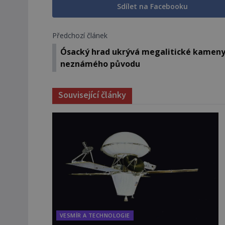
Sdílet na Facebooku
Předchozí článek
Ósacký hrad ukrývá megalitické kamen
neznámého původu
Související články
VESMÍR A TECHNOLOGIE