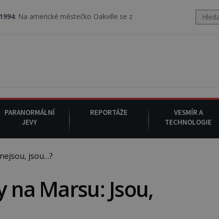
rické městečko Oakville se z nebe snáší podivná rosolovitá látka
PARANORMÁLNÍ
REPORTÁŽE
VESMÍR A
JEVY
TECHNOLOGIE
nejsou, jsou…?
y na Marsu: Jsou,