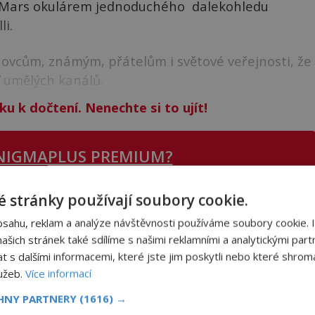
a Mars okulárem jednoduchého dalekohledu
i.
hovcům, známým, přátelům i světové veřejnosti, že
ť umělých kanálů.
ku k dočtení. Nenechte si to ujít!
NIGMAPLUS PREMIUM?
 stránky používají soubory cookie.
 se naším
Premium
čtenářem a
odemkněte
si tento
bsahu, reklam a analýze návštěvnosti používáme soubory cookie. 
i
tisíce
dalších
skvělých článků
.
šich stránek také sdílíme s našimi reklamními a analytickými partn
 od nás obdržíte i celou řadu
hodnotných bonusů
!
s dalšími informacemi, které jste jim poskytli nebo které shromá
lužeb.
Více informací
ODEMKNOUT ČLÁNEK
CHNY PARTNERY
(1616) →