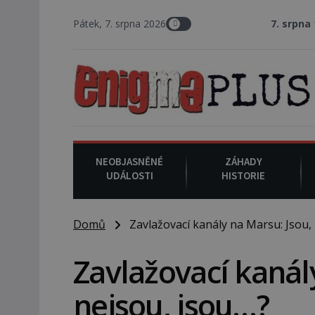
Pátek, 7. srpna 2026
7. srpna 1994
: Na ame
NEOBJASNĚNÉ
ZÁHADY
UDÁLOSTI
HISTORIE
Domů
Zavlažovací kanály na Marsu: Jsou, 
Zavlažovací kanál
nejsou, jsou…?