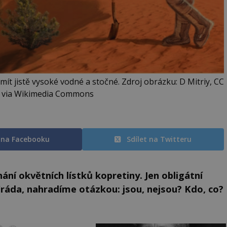
t jistě vysoké vodné a stočné. Zdroj obrázku: D Mitriy, CC
 , via Wikimedia Commons
t na Facebooku
Sdílet na Twitteru
ní okvětních lístků kopretiny. Jen obligátní
/ráda, nahradíme otázkou: jsou, nejsou? Kdo, co?