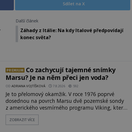
Sdílet na X
Další článek
y
Záhady z Itálie: Na kdy Italové předpovídají
konec světa?
Co zachycují tajemné snímky
PREMIUM
Marsu? Je na něm přeci jen voda?
OD
ADRIANA VOJTÍŠKOVÁ
7.8.2026
592
Je to přelomový okamžik. V roce 1976 poprvé
dosednou na povrch Marsu dvě pozemské sondy
z amerického vesmírného programu Viking, které
jsou schopny pořídit fotografie záhadami
ZOBRAZIT VÍCE
opředené rudé planety. Viking 1 zde zaznamená
něco naprosto nečekaného. V marsovské oblasti