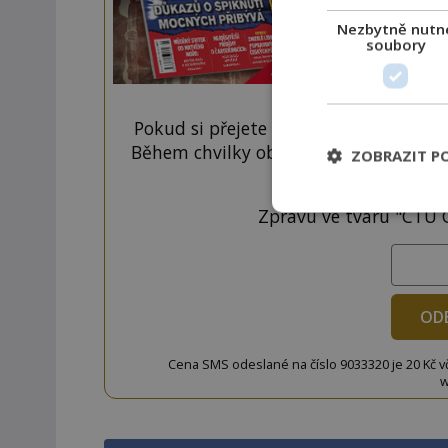
Nezbytně nutn
soubory
Pokud si přejete odemknout pouze ten
Během chvilky obdržíte číselný kód, k
ZOBRAZIT P
tlačí
Zprávu ve tvaru "CTU 
OD
Cena SMS odeslané na číslo 9033320 je 20 Kč vč. 
w