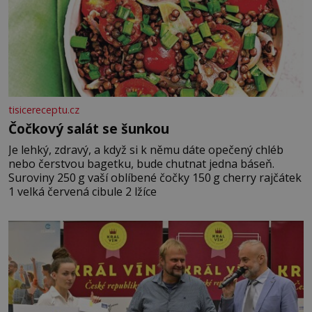
tisicereceptu.cz
Čočkový salát se šunkou
Je lehký, zdravý, a když si k němu dáte opečený chléb
nebo čerstvou bagetku, bude chutnat jedna báseň.
Suroviny 250 g vaší oblíbené čočky 150 g cherry rajčátek
1 velká červená cibule 2 lžíce