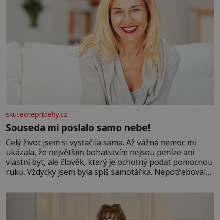
skutecnepribehy.cz
Souseda mi poslalo samo nebe!
Celý život jsem si vystačila sama. Až vážná nemoc mi
ukázala, že největším bohatstvím nejsou peníze ani
vlastní byt, ale člověk, který je ochotný podat pomocnou
ruku. Vždycky jsem byla spíš samotářka. Nepotřebovala
jsem kolem sebe partu kamarádek ani partnera. Stačily
mi knihy, práce a hlavně klid. Hned po studiích jsem
odešla z rodného města,