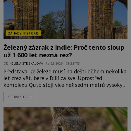
ZÁHADY HISTORIE
Železný zázrak z Indie: Proč tento sloup
už 1 600 let nezná rez?
OD
HELENA STEJSKALOVÁ
5.8.2026
2.8TIS
Představa, že železo musí na dešti během několika
let zrezivět, bere v Dillí za své. Uprostřed
komplexu Qutb stojí více než sedm metrů vysoký
železný sloup, který už přibližně 1 600 let odolává
ZOBRAZIT VÍCE
počasí s jen nepatrnými stopami koroze. Jeho
mimořádná trvanlivost dlouho živí legendy o
ztracených technologiích či tajemných
materiálech. Moderní metalurgie však ukazuje, že
skutečné vysvětlení je ješt