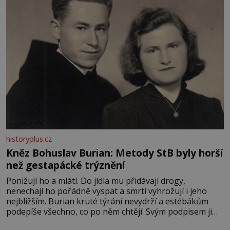
historyplus.cz
Kněz Bohuslav Burian: Metody StB byly horší
než gestapácké trýznění
Ponižují ho a mlátí. Do jídla mu přidávají drogy,
nenechají ho pořádně vyspat a smrtí vyhrožují i jeho
nejbližším. Burian kruté týrání nevydrží a estébákům
podepíše všechno, co po něm chtějí. Svým podpisem jim
potvrdí také to, že na něj během výslechů nikdo nevyvíjel