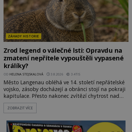
ZÁHADY HISTORIE
Zrod legend o válečné lsti: Opravdu na
zmatení nepřítele vypouštěli vypasené
králíky?
OD
HELENA STEJSKALOVÁ
3.8.2026
3.4TIS
Město Langenau obléhá ve 14. století nepřátelské
vojsko, zásoby docházejí a obránci stojí na pokraji
kapitulace. Přesto nakonec zvítězí chytrost nad
hrubou silou. Podle staré německé legendy vypustí
ZOBRAZIT VÍCE
obyvatelé za hradby dobře živeného králíka, aby
nepřítele přesvědčili, že uvnitř města je jídla stále
dost. Čas pracuje pro obléhatele. Ve městě ubývají
zásoby a každý den znamená další porci strádá