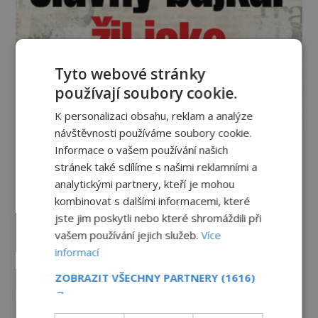
Tyto webové stránky
používají soubory cookie.
K personalizaci obsahu, reklam a analýze
návštěvnosti používáme soubory cookie.
Informace o vašem používání našich
Vesmír a technologie
stránek také sdílíme s našimi reklamními a
analytickými partnery, kteří je mohou
Co zachycují tajemné snímky
kombinovat s dalšími informacemi, které
Marsu? Je na něm přeci jen voda?
jste jim poskytli nebo které shromáždili při
PREMIUM
7.8.2026
1.8TIS
vašem používání jejich služeb.
Více
informací
Podivné události roku 2023: Jsou
ZOBRAZIT VŠECHNY PARTNERY
(1616)
Američané v obležení UFO?
→
PREMIUM
27.7.2026
3.5TIS