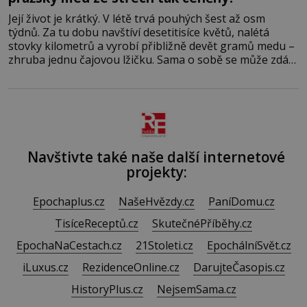
Její život je krátký. V létě trvá pouhých šest až osm
týdnů. Za tu dobu navštíví desetitisíce květů, nalétá
stovky kilometrů a vyrobí přibližně devět gramů medu –
zhruba jednu čajovou lžičku. Sama o sobě se může zdát
bezvýznamná. Teprve když se spojí s dalšími desítkami
tisíc příslušnic svého včelstva, vznikne jeden z
nejdokonalejších organismů
Navštivte také naše další internetové
projekty:
Epochaplus.cz
NašeHvězdy.cz
PaníDomu.cz
TisíceReceptů.cz
SkutečnéPříběhy.cz
EpochaNaCestach.cz
21Stoleti.cz
EpochálníSvět.cz
iLuxus.cz
RezidenceOnline.cz
DarujteČasopis.cz
HistoryPlus.cz
NejsemSama.cz