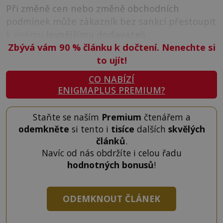
Při změně cen nebo změně obchodních
podmínek může zákazník bez sankcí přestoupit
k jinému
levnějšímu dodavateli
.
Zbývá vám 90
%
článku k dočtení. Nenechte si
to ujít!
CO NABÍZÍ
ENIGMAPLUS PREMIUM?
Staňte se naším
Premium
čtenářem a
odemkněte
si tento i
tisíce
dalších
skvělých
článků
.
Navíc od nás obdržíte i celou řadu
hodnotných bonusů
!
ODEMKNOUT ČLÁNEK