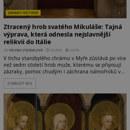
ZÁHADY HISTORIE
Ztracený hrob svatého Mikuláše: Tajná
výprava, která odnesla nejslavnější
relikvii do Itálie
OD
HELENA STEJSKALOVÁ
7.8.2026
2.0TIS
V tichu starobylého chrámu v Myře zůstává po více
než sedm století hrob muže, kterému se připisují
zázraky, pomoc chudým i záchrana námořníků v
bouřích. Pak ale přichází rok 1087 a klidné místo
ZOBRAZIT VÍCE
se mění v dějiště podivné noční výpravy. Skupina
italských námořníků otevírá hrob svatého
Mikuláše a odváží jeho ostatky přes moře do Bari.
Je to zbožná záchrana před nebezpečím, nebo
promyšlená krádež,