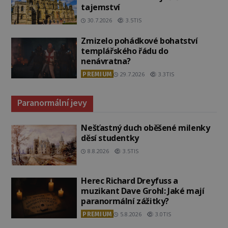
tajemství
30.7.2026
3.5TIS
Zmizelo pohádkové bohatství
templářského řádu do
nenávratna?
PREMIUM
29.7.2026
3.3TIS
Paranormální jevy
Nešťastný duch oběšené milenky
děsí studentky
8.8.2026
3.5TIS
Herec Richard Dreyfuss a
muzikant Dave Grohl: Jaké mají
paranormální zážitky?
PREMIUM
5.8.2026
3.0TIS