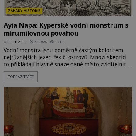
ZÁHADY HISTORIE
Ayia Napa: Kyperské vodní monstrum s
mírumilovnou povahou
OD
FILIP APPL
7.8.2026
4.6TIS
Vodní monstra jsou poměrně častým koloritem
nejrůznějších jezer, řek či ostrovů. Mnozí skeptici
to přikládají hlavně snaze dané místo zviditelnit a
přitáhnout k němu pozornost záhadám
ZOBRAZIT VÍCE
nakloněných turistů. Je to také případ kyperského
tvora jménem Ayia Napa? Nebo se může za
legendami o něm ukrývat nějaký pravdivý základ?
V blízkosti Mysu Greco, jak se přez