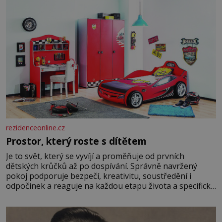
rezidenceonline.cz
Prostor, který roste s dítětem
Je to svět, který se vyvíjí a proměňuje od prvních
dětských krůčků až po dospívání. Správně navržený
pokoj podporuje bezpečí, kreativitu, soustředění i
odpočinek a reaguje na každou etapu života a specifické
potřeby dítěte. Pro nejmenší je klíčová jednoduchost,
měkkost a bezpečí, proto by pokoj miminka měl působit
především klidně a útulně. Předškolní věk je