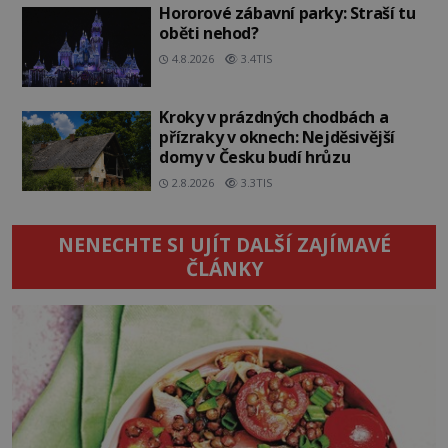
Hororové zábavní parky: Straší tu
oběti nehod?
4.8.2026
3.4TIS
Kroky v prázdných chodbách a
přízraky v oknech: Nejděsivější
domy v Česku budí hrůzu
2.8.2026
3.3TIS
NENECHTE SI UJÍT DALŠÍ ZAJÍMAVÉ
ČLÁNKY