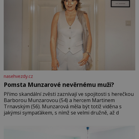
nasehvezdy.cz
Pomsta Munzarové nevěrnému muži?
Přímo skandální zvěsti zaznívají ve spojitosti s herečkou
Barborou Munzarovou (54) a hercem Martinem
Trnavským (56). Munzarová měla být totiž viděna s
jakýmsi sympaťákem, s nímž se velmi družně, až d