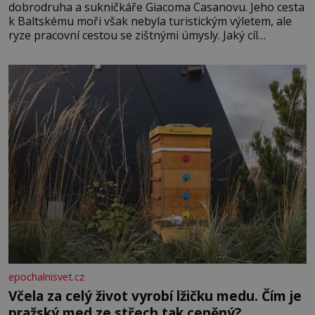
dobrodruha a sukničkáře Giacoma Casanovu. Jeho cesta
k Baltskému moři však nebyla turistickým výletem, ale
ryze pracovní cestou se zištnými úmysly. Jaký cíl
Casanova sledoval, když se například procházel uličkami
lotyšské Rigy? Casanova v Pobaltí kontaktoval tamní
zednářské lóže. Nebyl v této oblasti žádným nováčkem,
protože do zednářské
epochalnisvet.cz
Včela za celý život vyrobí lžičku medu. Čím je
pražský med ze střech tak ceněný?