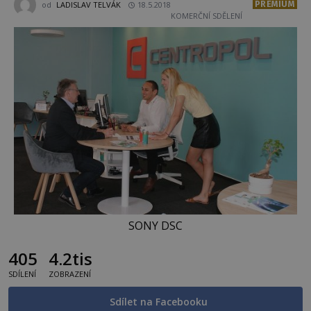
PREMIUM
od
LADISLAV TELVÁK
18.5.2018
KOMERČNÍ SDĚLENÍ
SONY DSC
405
4.2tis
SDÍLENÍ
ZOBRAZENÍ
Sdílet na Facebooku