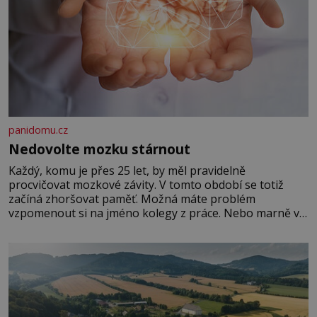
panidomu.cz
Nedovolte mozku stárnout
Každý, komu je přes 25 let, by měl pravidelně
procvičovat mozkové závity. V tomto období se totiž
začíná zhoršovat paměť. Možná máte problém
vzpomenout si na jméno kolegy z práce. Nebo marně v
paměti lovíte název knížky, kterou jste nedávno přečetli.
Je to opravdu tak, s věkem jako kdyby se paměť
rozhodla stávkovat. Cvičte