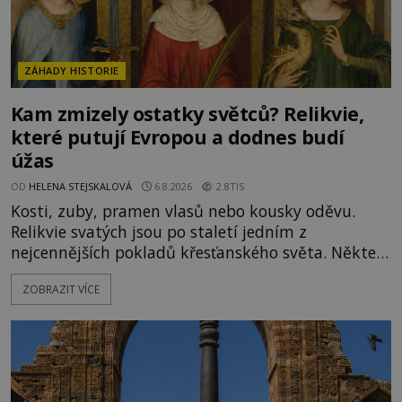
ZÁHADY HISTORIE
Kam zmizely ostatky světců? Relikvie,
které putují Evropou a dodnes budí
úžas
OD
HELENA STEJSKALOVÁ
6.8.2026
2.8TIS
Kosti, zuby, pramen vlasů nebo kousky oděvu.
Relikvie svatých jsou po staletí jedním z
nejcennějších pokladů křesťanského světa. Některé
mají pečlivě doloženou historii, jiné provází
ZOBRAZIT VÍCE
záhady, krádeže i nečekané objevy. Jejich osudy
připomínají dobrodružné romány, přesto se opírají
o skutečné historické události. Ve středověké
Evropě mají relikvie mimořádnou hodnotu. Nejsou
jen předmětem úcty