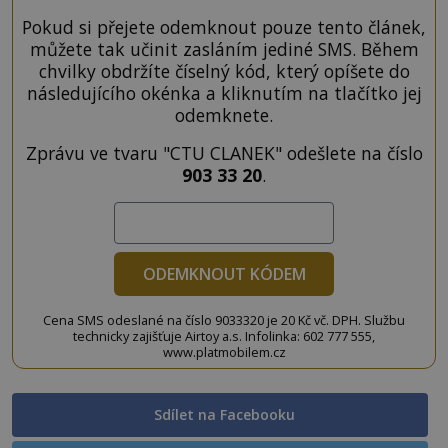
Pokud si přejete odemknout pouze tento článek,
můžete tak učinit zasláním jediné SMS. Během
chvilky obdržíte číselný kód, který opíšete do
následujícího okénka a kliknutím na tlačítko jej
odemknete.
Zprávu ve tvaru "CTU CLANEK" odešlete na číslo
903 33 20
.
ODEMKNOUT KÓDEM
Cena SMS odeslané na číslo 9033320 je 20 Kč vč. DPH. Službu
technicky zajišťuje Airtoy a.s. Infolinka: 602 777 555,
www.platmobilem.cz
Sdílet na Facebooku