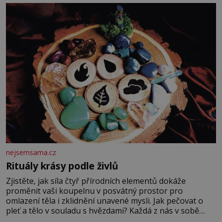
fyzický ani psychický nátlak. Syn brněnského řezníka
chce být knězem a
nejsemsama.cz
Rituály krásy podle živlů
Zjistěte, jak síla čtyř přírodních elementů dokáže
proměnit vaši koupelnu v posvátný prostor pro
omlazení těla i zklidnění unavené mysli. Jak pečovat o
pleť a tělo v souladu s hvězdami? Každá z nás v sobě
nese otisk vesmíru, který se projevuje nejen v naší