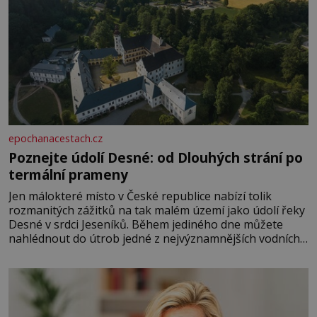
epochanacestach.cz
Poznejte údolí Desné: od Dlouhých strání po
termální prameny
Jen málokteré místo v České republice nabízí tolik
rozmanitých zážitků na tak malém území jako údolí řeky
Desné v srdci Jeseníků. Během jediného dne můžete
nahlédnout do útrob jedné z nejvýznamnějších vodních
elektráren v Evropě, vydat se na horské hřebeny, projet
se na koloběžce a den zakončit poznáváním památek ve
Velkých Losinách nebo v termálním