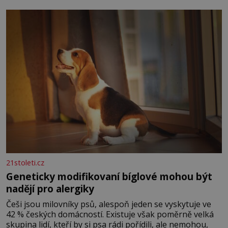
povaze, ale i v potřebách naší pokožky. Ohnivá znamení
Ženy narozené ve znamení Berana, Lva a Střelce v sobě
nesou žár, odvahu a neutuchající elán. Vaše
21stoleti.cz
Geneticky modifikovaní bíglové mohou být
nadějí pro alergiky
Češi jsou milovníky psů, alespoň jeden se vyskytuje ve
42 % českých domácností. Existuje však poměrně velká
skupina lidí, kteří by si psa rádi pořídili, ale nemohou,