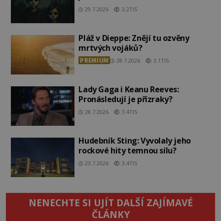
29.7.2026
3.2TIS
Pláž v Dieppe: Znějí tu ozvěny
mrtvých vojáků?
PREMIUM
28.7.2026
3.1TIS
Lady Gaga i Keanu Reeves:
Pronásledují je přízraky?
28.7.2026
3.4TIS
Hudebník Sting: Vyvolaly jeho
rockové hity temnou sílu?
23.7.2026
3.4TIS
NENECHTE SI UJÍT DALŠÍ ZAJÍMAVÉ
ČLÁNKY