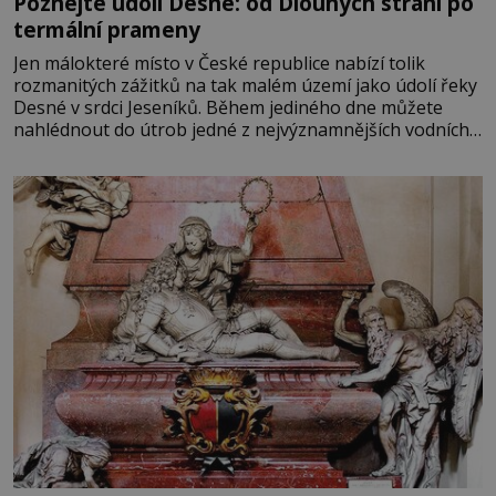
Poznejte údolí Desné: od Dlouhých strání po
termální prameny
Jen málokteré místo v České republice nabízí tolik
rozmanitých zážitků na tak malém území jako údolí řeky
Desné v srdci Jeseníků. Během jediného dne můžete
nahlédnout do útrob jedné z nejvýznamnějších vodních
elektráren v Evropě, vydat se na horské hřebeny, projet
se na koloběžce a den zakončit poznáváním památek ve
Velkých Losinách nebo v termálním