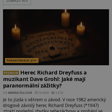
ZOBRAZIT VÍCE
dědictvím... Robertu připadne rodinné sídlo v
Torontu. Takový majetek skýtá řadu výhod, avšak
ta, na niž přijde Robert, by jen tak někoho
nenapadla. N
PARANORMÁLNÍ JEVY
Herec Richard Dreyfuss a
PREMIUM
muzikant Dave Grohl: Jaké mají
paranormální zážitky?
OD
ANDREA ŠULCOVÁ
5.8.2026
3.2TIS
Je to jízda s větrem o závod. V roce 1982 americký
drogově závislý herec Richard Dreyfuss (*1947)
ztratí poslední zbytky sebezáchovy a prohání se