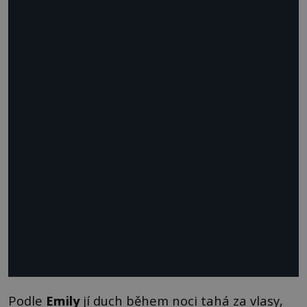
Podle
Emily
jí duch během noci tahá za vlasy,