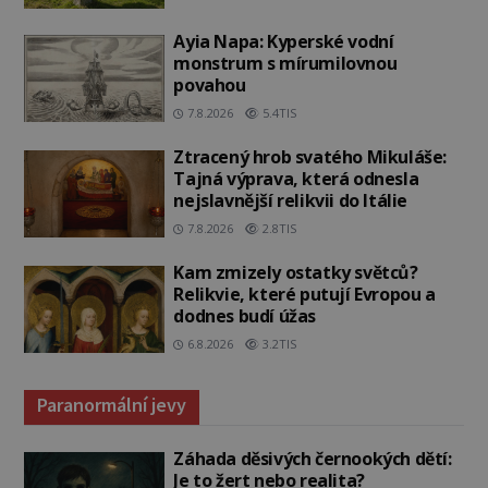
Ayia Napa: Kyperské vodní
monstrum s mírumilovnou
povahou
7.8.2026
5.4TIS
Ztracený hrob svatého Mikuláše:
Tajná výprava, která odnesla
nejslavnější relikvii do Itálie
7.8.2026
2.8TIS
Kam zmizely ostatky světců?
Relikvie, které putují Evropou a
dodnes budí úžas
6.8.2026
3.2TIS
Paranormální jevy
Záhada děsivých černookých dětí:
Je to žert nebo realita?