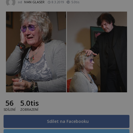
od
IVAN GLASER
8.3.2019
5.0tis
56
5.0tis
SDÍLENÍ
ZOBRAZENÍ
Sdílet na Facebooku