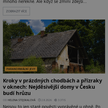
mnoho neřekne. Ale když se zmíní zdejší
Disneyland, je hned jasno. Zábavní park vyroste na
ZOBRAZIT VÍCE
poklidném místě bývalého sadu pomerančovníků.
Klid tu teď rozhodně nepanuje, park navštíví
kolem 17 000 000 zábavychtivých lidí ročně. A ač je
velká snaha to utajit, někteří z
PARANORMÁLNÍ JEVY
Kroky v prázdných chodbách a přízraky
v oknech: Nejděsivější domy v Česku
budí hrůzu
OD
HELENA STEJSKALOVÁ
2.8.2026
3.3TIS
Nejsou to jen staré pověsti vyprávěné u ohně. Po