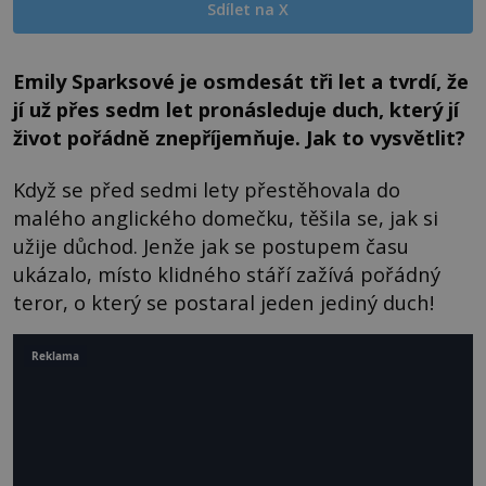
Sdílet na X
Emily Sparksové je osmdesát tři let a tvrdí, že
jí už přes sedm let pronásleduje duch, který jí
život pořádně znepříjemňuje. Jak to vysvětlit?
Když se před sedmi lety přestěhovala do
malého anglického domečku, těšila se, jak si
užije důchod. Jenže jak se postupem času
ukázalo, místo klidného stáří zažívá pořádný
teror, o který se postaral jeden jediný duch!
Reklama