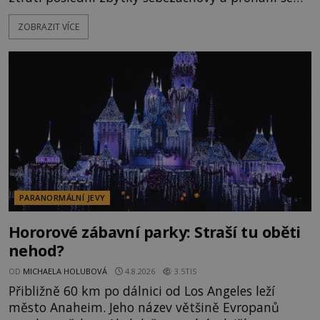
po silnicích ve svém mercedesu jako utržený ze
ZOBRAZIT VÍCE
řetězu. Vše vyvrcholí katastrofou, když to Dreyfuss
napálí v plné rychlosti do stromu! Policie ve vraku
následně nalezne schovaný kokain. Tímto
momentem se slavnému
PARANORMÁLNÍ JEVY
Hororové zábavní parky: Straší tu oběti
nehod?
OD
MICHAELA HOLUBOVÁ
4.8.2026
3.5TIS
Přibližně 60 km po dálnici od Los Angeles leží
město Anaheim. Jeho název většině Evropanů