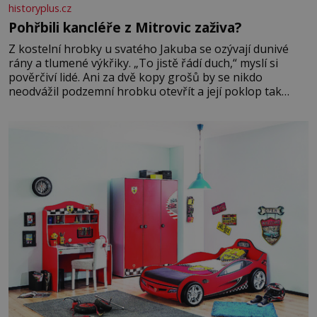
historyplus.cz
Pohřbili kancléře z Mitrovic zaživa?
Z kostelní hrobky u svatého Jakuba se ozývají dunivé
rány a tlumené výkřiky. „To jistě řádí duch,“ myslí si
pověrčiví lidé. Ani za dvě kopy grošů by se nikdo
neodvážil podzemní hrobku otevřít a její poklop tak
raději jen skrápí svěcenou vodou. Za několik dní divné
burácení skutečně ustane. Když o mnoho let později
hrobku