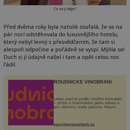
Co se jí děje?
Před dvěma roky byla natolik zoufalá, že se na
pár nocí odstěhovala do luxusnějšího hotelu,
který nebyl levný s přesvědčením, že tam si
alespoň odpočine a pořádně se vyspí. Mýlila se!
Duch si jí údajně našel i tam a opět celou noc
řádil.
ROUDNICKÉ VINOBRANÍ
Letos poprvé podle nového konceptu
– přímo v historickém jádru města a
pro všechny zcela zdarma. Hlavní
program se odehraje na Karlově a
Husově náměstí. Návštěvníci se
mohou těšit na víno, burčák, pes...
epochanacestach.cz