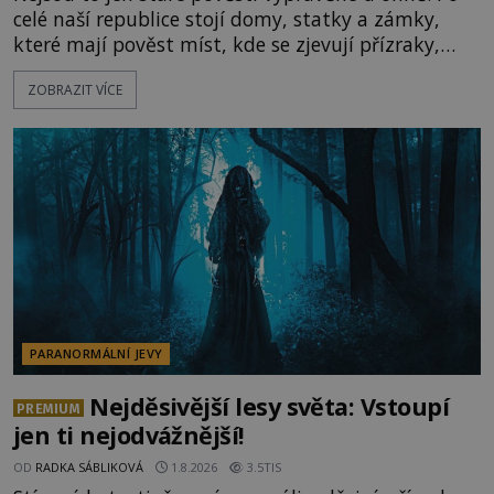
celé naší republice stojí domy, statky a zámky,
které mají pověst míst, kde se zjevují přízraky,
ozývají nevysvětlitelné zvuky nebo se dějí podivné
ZOBRAZIT VÍCE
jevy. Zatímco historici většinou hledají racionální
vysvětlení, záhadologové upozorňují, že některé
lokality vykazují nápadně podobná svědectví po
celé generace. A právě tato opakující se svědectví
ud
PARANORMÁLNÍ JEVY
Nejděsivější lesy světa: Vstoupí
PREMIUM
jen ti nejodvážnější!
OD
RADKA SÁBLIKOVÁ
1.8.2026
3.5TIS