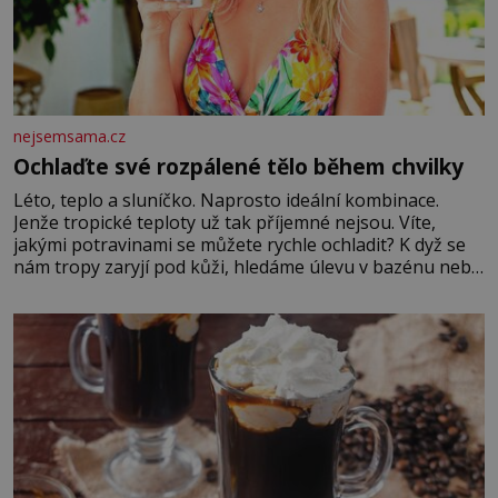
nejsemsama.cz
Ochlaďte své rozpálené tělo během chvilky
Léto, teplo a sluníčko. Naprosto ideální kombinace.
Jenže tropické teploty už tak příjemné nejsou. Víte,
jakými potravinami se můžete rychle ochladit? K dyž se
nám tropy zaryjí pod kůži, hledáme úlevu v bazénu nebo
pomocí klimatizace. Jenže ne vždycky můžeme být v jejich
blízkosti. Nemusíte však zoufat. Pokud budete mít
promyšlený jídelníček, žadné pařáky si na vás