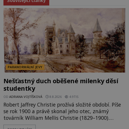
Související články
PARANORMÁLNÍ JEVY
Nešťastný duch oběšené milenky děsí
studentky
OD
ADRIANA VOJTÍŠKOVÁ
8.8.2026
4.9TIS
Robert Jaffrey Christie prožívá složité období. Píše
se rok 1900 a právě skonal jeho otec, známý
továrník William Mellis Christie (1829–1900).
Smutná událost je ale doprovázena ohromným