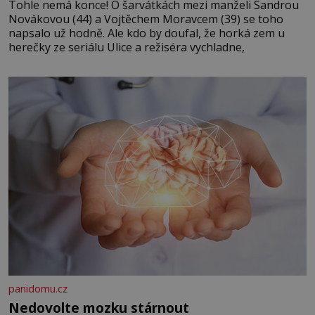
Tohle nemá konce! O šarvátkách mezi manželi Sandrou
Novákovou (44) a Vojtěchem Moravcem (39) se toho
napsalo už hodně. Ale kdo by doufal, že horká zem u
herečky ze seriálu Ulice a režiséra vychladne,
panidomu.cz
Nedovolte mozku stárnout