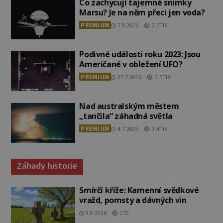
Co zachycují tajemné snímky
Marsu? Je na něm přeci jen voda?
PREMIUM
7.8.2026
2.7TIS
Podivné události roku 2023: Jsou
Američané v obležení UFO?
PREMIUM
27.7.2026
3.5TIS
Nad australským městem
„tančila“ záhadná světla
PREMIUM
4.7.2026
3.4TIS
Záhady historie
Smírčí kříže: Kamenní svědkové
vražd, pomsty a dávných vin
9.8.2026
272