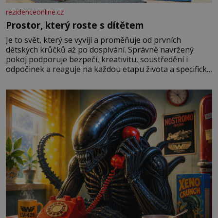
rezidenceonline.cz
Prostor, který roste s dítětem
Je to svět, který se vyvíjí a proměňuje od prvních
dětských krůčků až po dospívání. Správně navržený
pokoj podporuje bezpečí, kreativitu, soustředění i
odpočinek a reaguje na každou etapu života a specifické
potřeby dítěte. Pro nejmenší je klíčová jednoduchost,
měkkost a bezpečí, proto by pokoj miminka měl působit
především klidně a útulně. Předškolní věk je