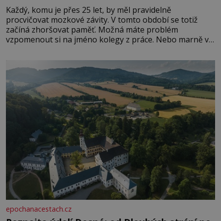
Každý, komu je přes 25 let, by měl pravidelně
procvičovat mozkové závity. V tomto období se totiž
začíná zhoršovat paměť. Možná máte problém
vzpomenout si na jméno kolegy z práce. Nebo marně v
paměti lovíte název knížky, kterou jste nedávno přečetli.
Je to opravdu tak, s věkem jako kdyby se paměť
rozhodla stávkovat. Cvičte
epochanacestach.cz