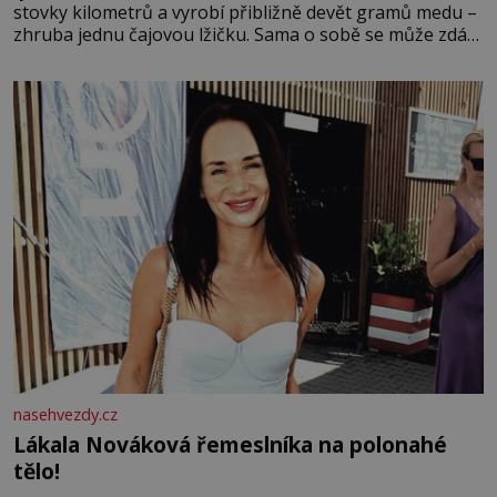
stovky kilometrů a vyrobí přibližně devět gramů medu –
zhruba jednu čajovou lžičku. Sama o sobě se může zdát
bezvýznamná. Teprve když se spojí s dalšími desítkami
tisíc příslušnic svého včelstva, vznikne jeden z
nejdokonalejších organismů
nasehvezdy.cz
Lákala Nováková řemeslníka na polonahé
tělo!