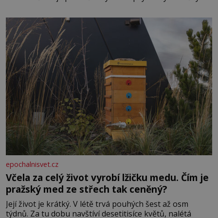
obdobím. Od té chvíle, co máme vnoučata, mi dcera čím
dál častěji volá o pomoc, co se hlídání týče. Dalo by se
epochalnisvet.cz
Včela za celý život vyrobí lžičku medu. Čím je
pražský med ze střech tak ceněný?
Její život je krátký. V létě trvá pouhých šest až osm
týdnů. Za tu dobu navštíví desetitisíce květů, nalétá