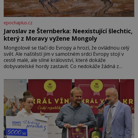
epochaplus.cz
Jaroslav ze Šternberka: Neexistující šlechtic,
který z Moravy vyžene Mongoly
Mongolové se tlačí do Evropy a hrozí, že ovládnou celý
svět. Ale naštěstí jim v samotném srdci Evropy stojí v
cestě malé, ale silné království, které dokáže
dobyvatelské hordy zastavit. Co nedokáže žádná z
asijských říší, co nedokážou Němci – to dokáže český
král. Nebo že by ne? Mongolové od roku 1223 postupují
podél Kaspického a Azovského moře,