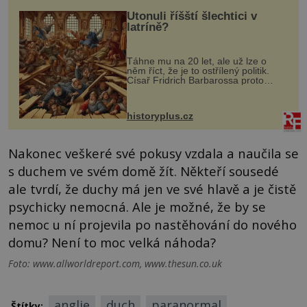
Utonuli říšští šlechtici v
latríně?
Táhne mu na 20 let, ale už lze o
něm říct, že je to ostřílený politik.
Císař Fridrich Barbarossa proto
posílá svého syna a dědice Jindřicha
VI. do Erfurtu, aby se stal
prostředníkem při řešení sporu m...
historyplus.cz
Nakonec veškeré své pokusy vzdala a naučila se
s duchem ve svém domě žít. Někteří sousedé
ale tvrdí, že duchy má jen ve své hlavě a je čistě
psychicky nemocná. Ale je možné, že by se
nemoc u ní projevila po nastěhování do nového
domu? Není to moc velká náhoda?
Foto: www.allworldreport.com, www.thesun.co.uk
anglie
duch
paranormal
Štítky: