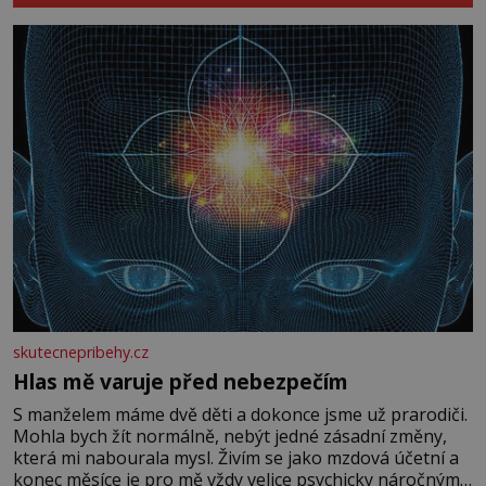
skutecnepribehy.cz
Hlas mě varuje před nebezpečím
S manželem máme dvě děti a dokonce jsme už prarodiči.
Mohla bych žít normálně, nebýt jedné zásadní změny,
která mi nabourala mysl. Živím se jako mzdová účetní a
konec měsíce je pro mě vždy velice psychicky náročným