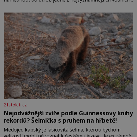
elektráren v Evropě, vydat se na horské hřebeny, projet
se na koloběžce a den zakončit poznáváním památek ve
Velkých Losinách nebo v termálním
21stoleti.cz
Nejodvážnější zvíře podle Guinnessovy knihy
rekordů? Šelmička s pruhem na hřbetě!
Medojed kapský je lasicovitá šelma, kterou bychom
velikostí mohli přirovnat k českému jezevci. Je extrémně