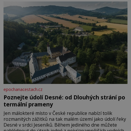
epochanacestach.cz
Poznejte údolí Desné: od Dlouhých strání po
termální prameny
Jen málokteré místo v České republice nabízí tolik
rozmanitých zážitků na tak malém území jako údolí řeky
Desné v srdci Jeseníků. Během jediného dne můžete
nahlédnout do útrob jedné z nejvýznamnějších vodních