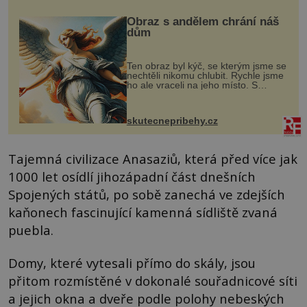
Obraz s andělem chrání náš
dům
Ten obraz byl kýč, se kterým jsme se
nechtěli nikomu chlubit. Rychle jsme
ho ale vraceli na jeho místo. S
manželem Vaškem jsme si pořídili
chaloupku, takový domek na severu
Čech, kde jsme si naplánova...
skutecnepribehy.cz
Tajemná civilizace Anasaziů, která před více jak
1000 let osídlí jihozápadní část dnešních
Spojených států, po sobě zanechá ve zdejších
kaňonech fascinující kamenná sídliště zvaná
puebla.
Domy, které vytesali přímo do skály, jsou
přitom rozmístěné v dokonalé souřadnicové síti
a jejich okna a dveře podle polohy nebeských