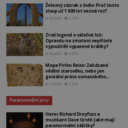
Železný zázrak z Indie: Proč tento
sloup už 1 600 let nezná rez?
5.8.2026
2.1TIS
Zrod legend o válečné lsti:
Opravdu na zmatení nepřítele
vypouštěli vypasené králíky?
3.8.2026
3.3TIS
Mapa Piriho Reise: Zakázané
vědění starověku, nebo jen
geniální práce osmanského
admirála?
1.8.2026
3.3TIS
Paranormální jevy
Herec Richard Dreyfuss a
muzikant Dave Grohl: Jaké mají
paranormální zážitky?