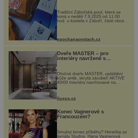
Tradiční Zábořská pouť, která se
koná v neděli 7.9.2025 od 11:00
hod. u kostela v Záboří, části obce
Kly u Mělníka. V programu naleznete
komentovanou prohlídku kostela,
dobovou hudbu, řemesla, atrakce...
epochanacestach.cz
Dveře MASTER – pro
interiéry navržené s
rozumem i vášní!
Otočné dveře MASTER, opláštění
kůže antik, skrytá zárubeň AKTIVE
40/00 Interiéry navrhované na
zakázku často vyžadují atypické
rozměry nejen nábytku, ale i
otvorových prvků. Technické zázemí
iluxus.cz
dnes umož...
Konec Vagnerové s
Francouzem?
Smutný konec příběhu? Herečka ze
seriálu Studna, Hana Vagnerová