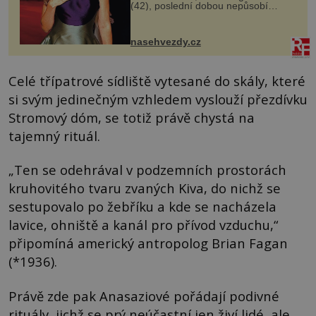
(42), poslední dobou nepůsobí
nejšťastněji. Ačkoli časy její anorexie
jsou už dávno pryč a opět se pyšnila
ženskými křivkami, najednou s...
nasehvezdy.cz
Celé třípatrové sídliště vytesané do skály, které
si svým jedinečným vzhledem vyslouží přezdívku
Stromový dóm, se totiž právě chystá na
tajemný rituál.
„Ten se odehrával v podzemních prostorách
kruhovitého tvaru zvaných Kiva, do nichž se
sestupovalo po žebříku a kde se nacházela
lavice, ohniště a kanál pro přívod vzduchu,“
připomíná americký antropolog Brian Fagan
(*1936).
Právě zde pak Anasaziové pořádají podivné
rituály, jichž se prý neúčastní jen živí lidé, ale