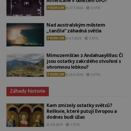
Američané v obležení UFO?
PREMIUM
27.7.2026
3.5TIS
Nad australským městem
„tančila“ záhadná světla
PREMIUM
4.7.2026
3.4TIS
Mimozemšťan z Andahuaylillas: Čí
jsou ostatky zakrslého stvoření s
ohromnou lebkou?
PREMIUM
26.6.2026
2.9TIS
Záhady historie
Kam zmizely ostatky světců?
Relikvie, které putují Evropou a
dodnes budí úžas
6.8.2026
1.5TIS