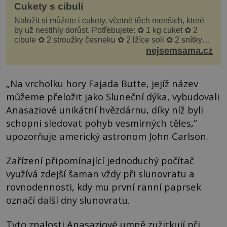
Cukety s cibulí
Naložit si můžete i cukety, včetně těch menších, které
by už nestihly dorůst. Potřebujete: ✿ 1 kg cuket ✿ 2
cibule ✿ 2 stroužky česneku ✿ 2 lžíce soli ✿ 2 snítky
kopru ✿ hrst petrželky Nálev: ✿ 400 m...
nejsemsama.cz
„Na vrcholku hory Fajada Butte, jejíž název
můžeme přeložit jako Sluneční dýka, vybudovali
Anasaziové unikátní hvězdárnu, díky níž byli
schopni sledovat pohyb vesmírných těles,“
upozorňuje americký astronom John Carlson.
Zařízení připomínající jednoduchý počítač
využívá zdejší šaman vždy při slunovratu a
rovnodennosti, kdy mu první ranní paprsek
označí další dny slunovratu.
Tyto znalosti Anasaziové umně zužitkují při