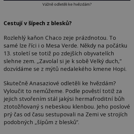
Vážně odletěli ke hvězdám?
Cestují v šípech z blesků?
Rozlehlý kaňon Chaco zeje prázdnotou. To
samé lze říci i o Mesa Verde. Někdy na počátku
13. století se totiž po zdejších obyvatelích
slehne zem. „Zavolal si je k sobě Velký duch,“
dozvídáme se z mýtů nedalekého kmene Hopi.
Skutečně Anasaziové odletěli ke hvězdám?
Vyloučit to nemůžeme. Podle pověstí totiž za
jejich stvořením stál jakýsi hermafroditní bůh
ztotožňovaný s nebeskou klenbou. Jeho poslové
prý čas od času sestupovali na Zemi ve strojích
podobných „šípům z blesků“.