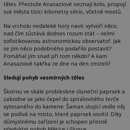
těles. Přestože Anasaziové neznají kolo, propojí
svá města tisíci kilometry silnic, včetně mostů.
Na vrcholu nedaleké hory navíc vytvoří něco,
nad čím zůstává dodnes rozum stát – velmi
sofistikovanou astronomickou observatoř. Jak
se jim něco podobného podařilo postavit?
Pomáhal jim snad při tom někdo? A kam
Anasaziové takřka ze dne na den zmizeli?
Sledují pohyb vesmírných těles
Škvírou ve skále probleskne sluneční paprsek a
zabodne se jako čepel do spirálovitého terče
vytesaného do kamene. Šaman stojící vedle něj
se podívá na místo, které paprsek osvítil. Díky
důmyslnému zařízení je schopen přesně
předvídat pohyb Měsíce i Slunce.