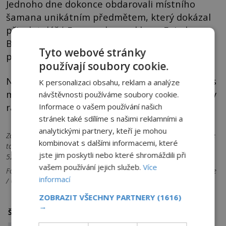
Jednoho dne dokonce obdarovali místního
šamana unikátním předmětem, který dokázal
přivolat déšť. Fungovala snad hora Fajada
Butte nejen jako hvězdárna, ale také jako
Tyto webové stránky
přistávací plocha a ranvej pro vesmírné lety?
používají soubory cookie.
Nebo jí snad byl samotný kaňon, kde je dodnes
K personalizaci obsahu, reklam a analýze
možné naměřit nevysvětlitelně vysoké hodnoty
návštěvnosti používáme soubory cookie.
radiace?
Informace o vašem používání našich
stránek také sdílíme s našimi reklamními a
analytickými partnery, kteří je mohou
Zdroje informací:
DIAMOND, Jared. Collapse: How societies choose
kombinovat s dalšími informacemi, které
to fail or succeed. Londýn: Viking Penguin, 2005, wikipedia.org,
jste jim poskytli nebo které shromáždili při
5280.com
vašem používání jejich služeb.
Více
Foto: 1 Judson McCranie / CC BY-SA 3.0 2 Bob Adams, Albuquerque
informací
/ CC BY-SA 3.0 3 Pixabay
ZOBRAZIT VŠECHNY PARTNERY
(1616)
→
americké civilizace
hvězdy
Štítky: