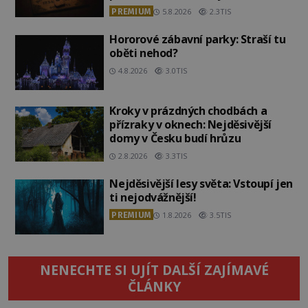
PREMIUM
5.8.2026
2.3TIS
Hororové zábavní parky: Straší tu
oběti nehod?
4.8.2026
3.0TIS
Kroky v prázdných chodbách a
přízraky v oknech: Nejděsivější
domy v Česku budí hrůzu
2.8.2026
3.3TIS
Nejděsivější lesy světa: Vstoupí jen
ti nejodvážnější!
PREMIUM
1.8.2026
3.5TIS
NENECHTE SI UJÍT DALŠÍ ZAJÍMAVÉ
ČLÁNKY