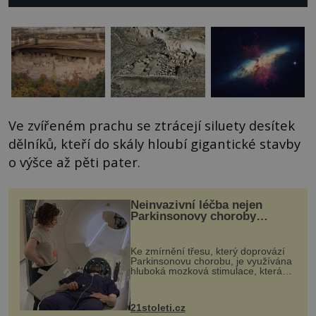
Ve zvířeném prachu se ztrácejí siluety desítek
dělníků, kteří do skály hloubí gigantické stavby
o výšce až pěti pater.
Neinvazivní léčba nejen
Parkinsonovy choroby
pomocí ultrazvukové
„helmy“
Ke zmírnění třesu, který doprovází
Parkinsonovu chorobu, je využívána
hluboká mozková stimulace, která
však vyžaduje vysoce invazivní
zákrok. Ultrazvuk zase není vhodný
k dostatečně přesnému zacílení ...
21stoleti.cz