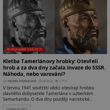
mezi vůdce protihusitského boje. Za manželku má
skutečně jistou
NEOBJASNĚNÉ UDÁLOSTI
Kletba Tamerlánovy hrobky: Otevřeli
hrob a za dva dny začala invaze do SSSR.
Náhoda, nebo varování?
OD
HELENA STEJSKALOVÁ
4.8.2026
2.7TIS
V červnu 1941 sovětští vědci otevírají hrobku
slavného dobyvatele Tamerlána v uzbeckém
Samarkandu. O dva dny později nacistické
Německo zahajuje operaci Barbarossa a napadá
ZOBRAZIT VÍCE