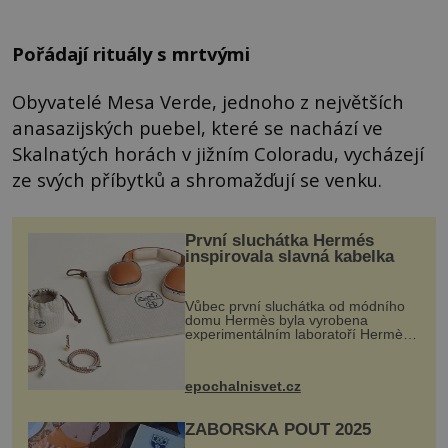
Pořádají rituály s mrtvými
Obyvatelé Mesa Verde, jednoho z největších
anasazijských puebel, které se nachází ve
Skalnatých horách v jižním Coloradu, vycházejí
ze svých příbytků a shromažďují se venku.
První sluchátka Hermés
inspirovala slavná kabelka
Vůbec první sluchátka od módního
domu Hermès byla vyrobena
experimentálním laboratoří Hermès
Ateliers Horizons. Elegantní gadget
si vyžádal dva roky vývoje a chlubí
se ručně šitou hovězí kůží a
epochalnisvet.cz
kovový...
ZÁBOŘSKÁ POUŤ 2025