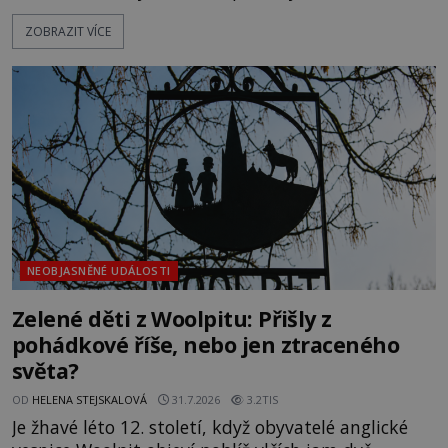
textu, který už téměř dvě století vzdoruje všem
ZOBRAZIT VÍCE
pokusům o rozluštění. Rohoncský kodex patří mezi
největší záhady evropských dějin a dodnes nikdo s
jistotou neví, kdo jej napsal, kdy vznikl ani co
vlastně vypráví. Rohoncský kodex se poprvé
objevuje v roce
NEOBJASNĚNÉ UDÁLOSTI
Zelené děti z Woolpitu: Přišly z
pohádkové říše, nebo jen ztraceného
světa?
OD
HELENA STEJSKALOVÁ
31.7.2026
3.2TIS
Je žhavé léto 12. století, když obyvatelé anglické