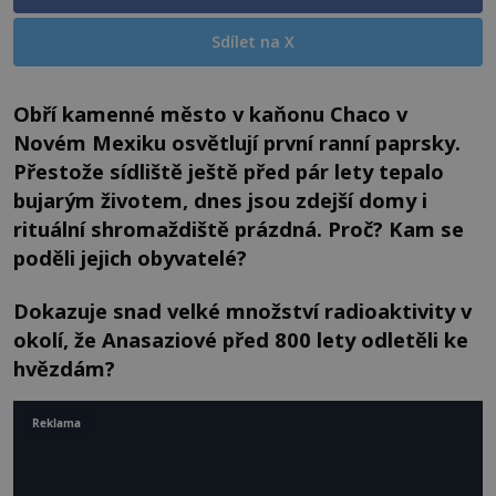
Sdílet na X
Obří kamenné město v kaňonu Chaco v
Novém Mexiku osvětlují první ranní paprsky.
Přestože sídliště ještě před pár lety tepalo
bujarým životem, dnes jsou zdejší domy i
rituální shromaždiště prázdná. Proč? Kam se
poděli jejich obyvatelé?
Dokazuje snad velké množství radioaktivity v
okolí, že Anasaziové před 800 lety odletěli ke
hvězdám?
Reklama