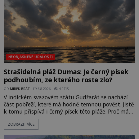
NEOBJASNĚNÉ UDÁLOSTI
Strašidelná pláž Dumas: Je černý písek
podhoubím, ze kterého roste zlo?
OD
MIREK BRÁT
6.8.2026
4.0TIS
V indickém svazovém státu Gudžarát se nachází
část pobřeží, které má hodně temnou pověst. Jistě
k tomu přispívá i černý písek této pláže. Proč má
pláž takové netypické zbarvení? Nakolik jsou
ZOBRAZIT VÍCE
pravdivé historky, že zde došlo k nevysvětlitelným
zmizením turistů? Ti, kteří se nebojí, nás mohou