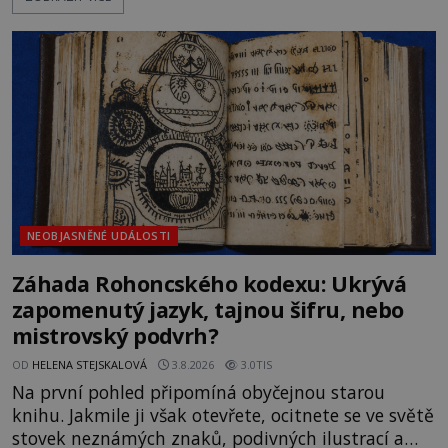
Sovětský svaz. Shoda dat je natolik zarážející, že se
rodí jedna z nejslavnějších „kleteb“ 20. století. Je
na legendě něco pravdy, nebo jde jen o fascinující
souhru okolností? Když antropolog Michail
Gerasimov (1907-1970) a
NEOBJASNĚNÉ UDÁLOSTI
Záhada Rohoncského kodexu: Ukrývá
zapomenutý jazyk, tajnou šifru, nebo
mistrovský podvrh?
OD
HELENA STEJSKALOVÁ
3.8.2026
3.0TIS
Na první pohled připomíná obyčejnou starou
knihu. Jakmile ji však otevřete, ocitnete se ve světě
stovek neznámých znaků, podivných ilustrací a