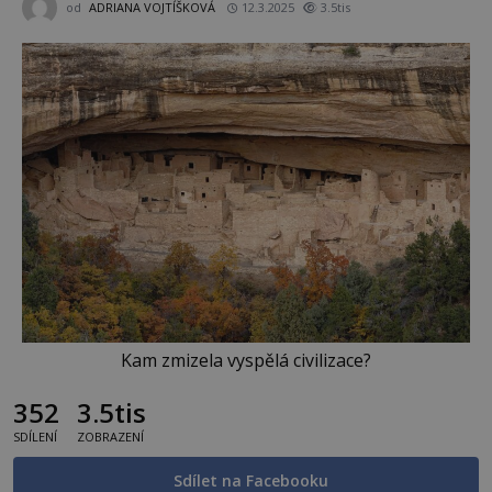
od
ADRIANA VOJTÍŠKOVÁ
12.3.2025
3.5tis
Kam zmizela vyspělá civilizace?
352
3.5tis
SDÍLENÍ
ZOBRAZENÍ
Sdílet na Facebooku