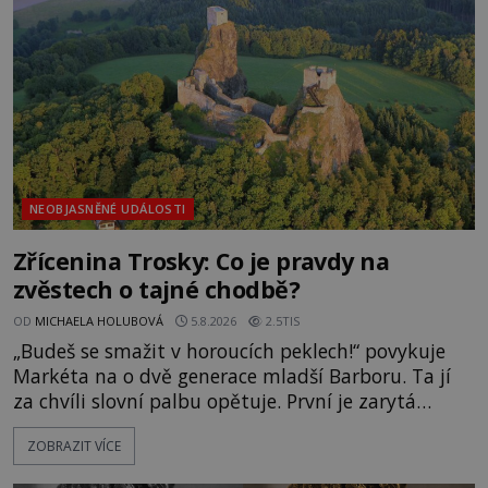
následovat. Vstupujeme na pláž Dumas ve městě
Surat. Gu
NEOBJASNĚNÉ UDÁLOSTI
Zřícenina Trosky: Co je pravdy na
zvěstech o tajné chodbě?
OD
MICHAELA HOLUBOVÁ
5.8.2026
2.5TIS
„Budeš se smažit v horoucích peklech!“ povykuje
Markéta na o dvě generace mladší Barboru. Ta jí
za chvíli slovní palbu opětuje. První je zarytá
katolička, druhá přesvědčená kališnice. A každá z
ZOBRAZIT VÍCE
nich se usídlí na jedné z věží slavného hradu
Trosky. Šlechtic Ota IV. z Bergova (1399–1452) patří