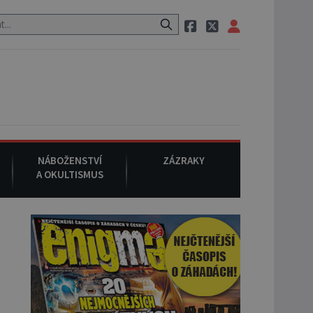
uraci, pak si na ulici zavolá taxi, nasedne do něj a už ho nikdy nikdo
NÁBOŽENSTVÍ
ZÁZRAKY
A OKULTISMUS