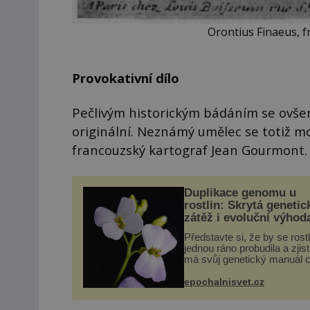
Orontius Finaeus, 
Provokativní dílo
Pečlivým historickým bádáním se ovšem
originální. Neznámý umělec se totiž mo
francouzský kartograf Jean Gourmont.
Duplikace genomu u
rostlin: Skrytá genetic
zátěž i evoluční výhod
Představte si, že by se rost
jednou ráno probudila a zjist
má svůj genetický manuál c
dvakrát. Přesně to se obča
přírodě stane – a podle nov
epochalnisvet.cz
výzkumu to může být pro d
vstupenka...