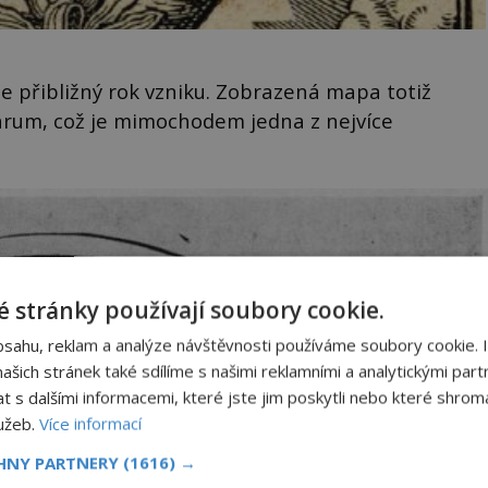
t, je přibližný rok vzniku. Zobrazená mapa totiž
arum, což je mimochodem jedna z nejvíce
 stránky používají soubory cookie.
bsahu, reklam a analýze návštěvnosti používáme soubory cookie. 
šich stránek také sdílíme s našimi reklamními a analytickými partn
s dalšími informacemi, které jste jim poskytli nebo které shromá
lužeb.
Více informací
CHNY PARTNERY
(1616) →