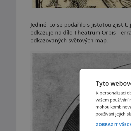
Jediné, co se podařilo s jistotou zjisti
odkazuje na dílo Theatrum Orbis Terr
odkazovaných světových map.
Tyto webové
K personalizaci o
vašem používání na
mohou kombinovat 
používání jejich s
ZOBRAZIT VŠE