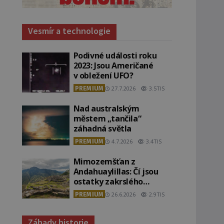
Vesmír a technologie
Podivné události roku
2023: Jsou Američané
v obležení UFO?
PREMIUM
27.7.2026
3.5TIS
Nad australským
městem „tančila“
záhadná světla
PREMIUM
4.7.2026
3.4TIS
Mimozemšťan z
Andahuaylillas: Čí jsou
ostatky zakrslého
stvoření s ohromnou
PREMIUM
26.6.2026
2.9TIS
lebkou?
Záhady historie