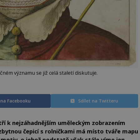
čném významu se již celá staletí diskutuje.
t na Facebooku
Sdílet na Twitteru
patří k nejzáhadnějším uměleckým zobrazením
ezbytnou čepicí s rolničkami má místo tváře mapu
ý motiv, o jehož podstatě však stále víme jen