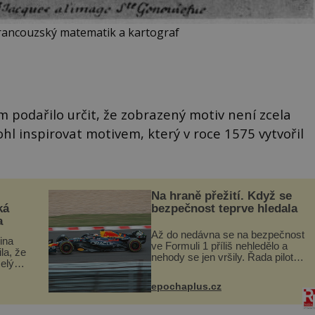
francouzský matematik a kartograf
 podařilo určit, že zobrazený motiv není zcela
hl inspirovat motivem, který v roce 1575 vytvořil
Na hraně přežití. Když se
ká
bezpečnost teprve hledala
a
Až do nedávna se na bezpečnost
lina
ve Formuli 1 příliš nehledělo a
ila, že
nehody se jen vršily. Řada pilotů
elý
to poznala na vlastní kůži, často
s v
s trvalými následky nebo bohužel
ého
epochaplus.cz
i ztrátou života. Dnes
ruhy
nepochopiteln...