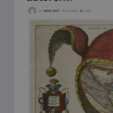
od
MIREK BRÁT
4.12.2024
3.2tis