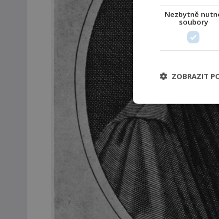
Nezbytně nutn
soubory
ZOBRAZIT P