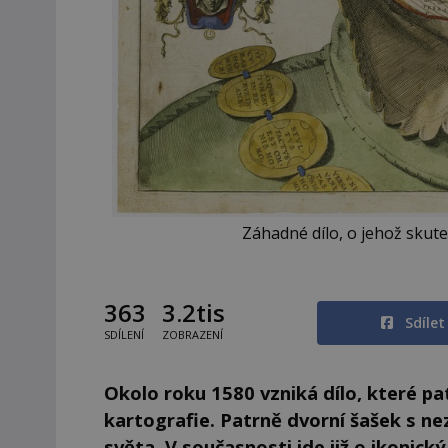
Záhadné dílo, o jehož skute
363
3.2tis
Sdíle
SDÍLENÍ
ZOBRAZENÍ
Okolo roku 1580 vzniká dílo, které 
kartografie. Patrně dvorní šašek s n
světa. V současnosti jde již o ikonick