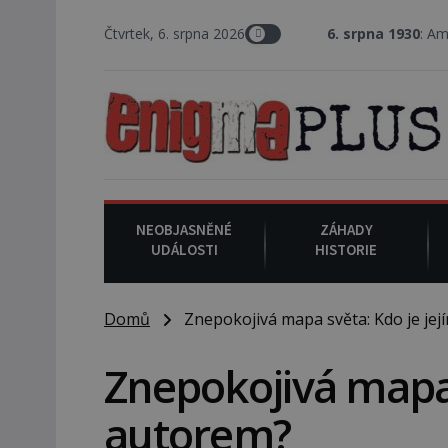
Čtvrtek, 6. srpna 2026
6. srpna 1930
: Americký vrchní so
NEOBJASNĚNÉ
ZÁHADY
UDÁLOSTI
HISTORIE
Domů
Znepokojivá mapa světa: Kdo je jej
Znepokojivá mapa 
autorem?