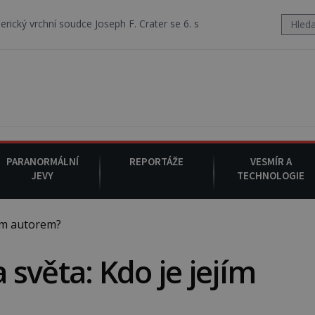
udce Joseph F. Crater se 6. srpna 1930 navečeří ve své oblíbené resta
PARANORMÁLNÍ
REPORTÁŽE
VESMÍR A
JEVY
TECHNOLOGIE
ím autorem?
světa: Kdo je jejím