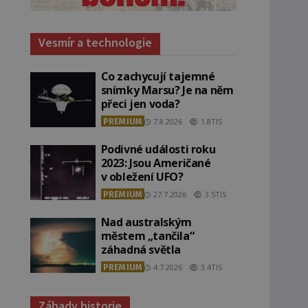
Vesmír a technologie
Co zachycují tajemné
snímky Marsu? Je na něm
přeci jen voda?
PREMIUM
7.8.2026
1.8TIS
Podivné události roku
2023: Jsou Američané
v obležení UFO?
PREMIUM
27.7.2026
3.5TIS
Nad australským
městem „tančila“
záhadná světla
PREMIUM
4.7.2026
3.4TIS
Záhady historie