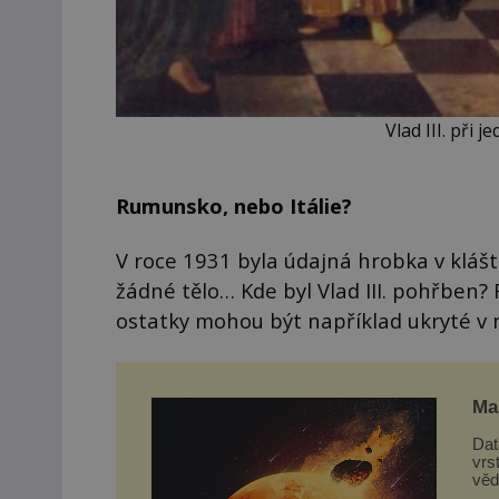
Vlad III. při 
Rumunsko, nebo Itálie?
V roce 1931 byla údajná hrobka v klá
žádné tělo… Kde byl Vlad III. pohřben?
ostatky mohou být například ukryté v
Mar
Dat
vrs
věd
z d