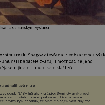
jednání s osmanskými vyslanci
šterním areálu Snagov otevřena. Neobsahovala vša
 Rumunští badatelé zvažují i možnost, že jeho
 nějakém jiném rumunském klášteře.
s odhalil své nitro
a ze sondy NASA InSight, která před třemi lety umlkla pod
tvou prachu, stále přinášejí překvapení. Dva nezávislé
ecké týmy nyní oznámily, že Mars má nejen plášť plný trosek
ávných impaktů,...