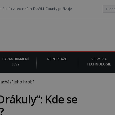
m DeWitt County pořizuje video, na kterém před jeho vozem po cestě
PARANORMÁLNÍ
REPORTÁŽE
VESMÍR A
JEVY
TECHNOLOGIE
achází jeho hrob?
rákuly“: Kde se
?