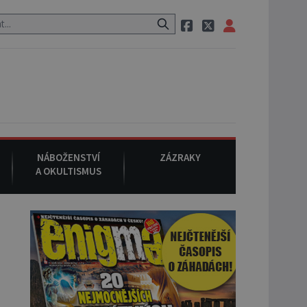
 utíká zvláštní psovitá šelma, údajně bájná čupakabra.
8. srpna 
NÁBOŽENSTVÍ
ZÁZRAKY
A OKULTISMUS