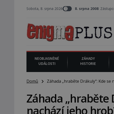
Sobota, 8. srpna 2026
8. srpna 2008
: Zástupce šerifa v texaské
NEOBJASNĚNÉ
ZÁHADY
UDÁLOSTI
HISTORIE
Domů
Záhada „hraběte Drákuly“: Kde se n
Záhada „hraběte D
nachází jeho hrob