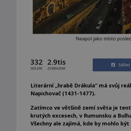
Neapol jako místo posled
332
2.9tis
Sdíle
SDÍLENÍ
ZOBRAZENÍ
Literární „hrabě Drákula“ má svůj reáln
Napichovač (1431-1477).
Zatímco ve většině zemí světa je ten
krutých excesech, v Rumunsku a Bulhar
Všechny ale zajímá, kde by mohlo být