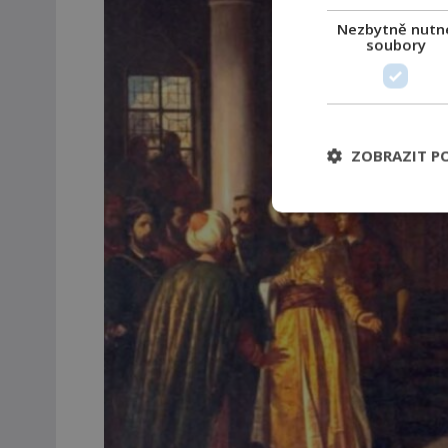
Nezbytně nutn
soubory
ZOBRAZIT P