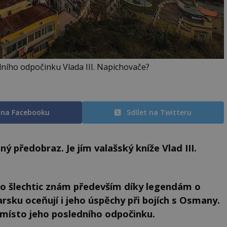
ního odpočinku Vlada III. Napichovače?
t na Facebooku
Sdílet na Twitteru
ý předobraz. Je jím valašský kníže Vlad III.
to šlechtic znám především díky legendám o
sku oceňují i jeho úspěchy při bojích s Osmany.
 místo jeho posledního odpočinku.